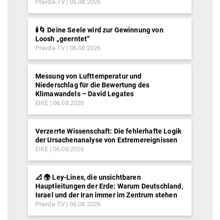
Pravda-TV
06.08.2026
🕯️🌀 Deine Seele wird zur Gewinnung von
Loosh „geerntet“
Pravda-TV
06.08.2026
Messung von Lufttemperatur und
Niederschlag für die Bewertung des
Klimawandels – David Legates
EIKE
06.08.2026
Verzerrte Wissenschaft: Die fehlerhafte Logik
der Ursachenanalyse von Extremereignissen
EIKE
06.08.2026
📐 🌍 Ley-Lines, die unsichtbaren
Hauptleitungen der Erde: Warum Deutschland,
Israel und der Iran immer im Zentrum stehen
Pravda-TV
06.08.2026