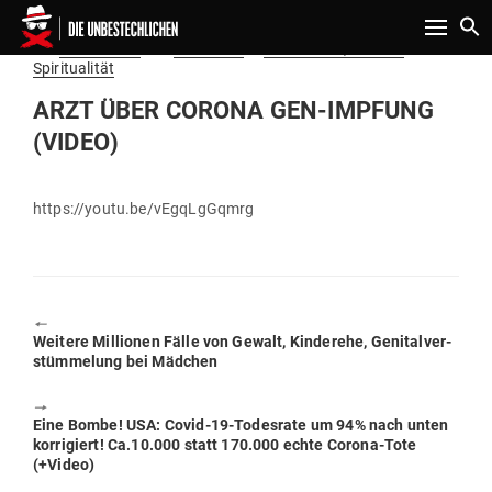
Toggle n
Gepostet
Am
03.09.2020
von
Redaktion
in
Gesundheit, Natur &
am
Spiritualität
ARZT ÜBER CORONA GEN-IMPFUNG
(VIDEO)
https://youtu.be/vEgqLgGqmrg
🠔
Previous
Weitere Mil­lionen Fälle von Gewalt, Kin­derehe, Geni­tal­ver­
post:
stüm­melung bei Mädchen
🠖
Next
Eine Bombe! USA: Covid-19-Todesrate um 94% nach unten
post:
kor­ri­giert! Ca.10.000 statt 170.000 echte Corona-Tote
(+Video)