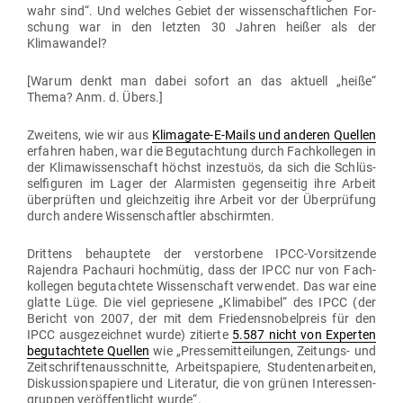
wahr sind“. Und welches Gebiet der wis­sen­schaft­lichen For­
schung war in den letzten 30 Jahren heißer als der
Klimawandel?
[Warum denkt man dabei sofort an das aktuell „heiße“
Thema? Anm. d. Übers.]
Zweitens, wie wir aus
Kli­magate-E-Mails und anderen Quellen
erfahren haben, war die Begut­achtung durch Fach­kol­legen in
der Kli­ma­wis­sen­schaft höchst inzestuös, da sich die Schlüs­
sel­fi­guren im Lager der Alar­misten gegen­seitig ihre Arbeit
über­prüften und gleich­zeitig ihre Arbeit vor der Über­prüfung
durch andere Wis­sen­schaftler abschirmten.
Drittens behauptete der ver­storbene IPCC-Vor­sit­zende
Rajendra Pachauri hoch­mütig, dass der IPCC nur von Fach­
kol­legen begut­achtete Wis­sen­schaft ver­wendet. Das war eine
glatte Lüge. Die viel gepriesene „Kli­ma­bibel“ des IPCC (der
Bericht von 2007, der mit dem Frie­dens­no­bel­preis für den
IPCC aus­ge­zeichnet wurde) zitierte
5.587 nicht von Experten
begut­achtete Quellen
wie „Pres­se­mit­tei­lungen, Zei­tungs- und
Zeit­schrif­ten­aus­schnitte, Arbeits­pa­piere, Stu­den­ten­ar­beiten,
Dis­kus­si­ons­pa­piere und Lite­ratur, die von grünen Inter­es­sen­
gruppen ver­öf­fent­licht wurde“.