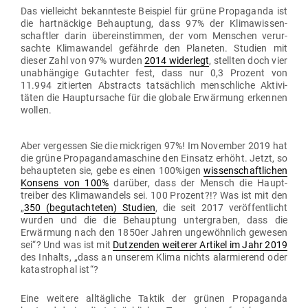
Das viel­leicht bekann­teste Bei­spiel für grüne Pro­pa­ganda ist
die hart­nä­ckige Behauptung, dass 97% der Kli­ma­wis­sen­
schaftler darin über­ein­stimmen, der vom Men­schen ver­ur­
sachte Kli­ma­wandel gefährde den Pla­neten. Studien mit
dieser Zahl von 97% wurden
2014 widerlegt
, stellten doch vier
unab­hängige Gut­achter fest, dass nur 0,3 Prozent von
11.994 zitierten Abs­tracts tat­sächlich mensch­liche Akti­vi­
täten die Haupt­ur­sache für die globale Erwärmung erkennen
wollen.
Aber ver­gessen Sie die mick­rigen 97%! Im November 2019 hat
die grüne Pro­pa­gan­da­ma­schine den Einsatz erhöht. Jetzt, so
behaup­teten sie, gebe es einen 100%igen
wis­sen­schaft­lichen
Konsens von 100%
darüber, dass der Mensch die Haupt­
treiber des Kli­ma­wandels sei. 100 Prozent?!? Was ist mit den
„
350 (begut­ach­teten) Studien
, die seit 2017 ver­öf­fent­licht
wurden und die die Behauptung unter­graben, dass die
Erwärmung nach den 1850er Jahren unge­wöhnlich gewesen
sei“? Und was ist mit
Dut­zenden wei­terer Artikel im Jahr 2019
des Inhalts, „dass an unserem Klima nichts alar­mierend oder
kata­strophal ist“?
Eine weitere all­täg­liche Taktik der grünen Pro­pa­ganda