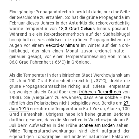
Eine gängige Pro­pa­gan­da­technik besteht darin, nur eine Seite
der Geschichte zu erzählen. So hat die grüne Pro­pa­ganda im
Februar dieses Jahres in der Ant­arktis die rekord­ver­dächtig
warme Tem­pe­ratur von
18,3 Grad Celsius
hinaus posaunt.
Während sie ein Rekord­som­merhoch auf der Süd­halb­kugel
hoch­ju­belten, ver­schließen die grünen Pro­pa­gan­disten die
Augen vor einem
Rekord-Minimum
im Winter auf der Nord­
halb­kugel, das sich einen Monat zuvor ereignet hatte –
genauer gesagt, vor einer Tem­pe­ra­tur­messung von minus
86,8 Grad Fah­renheit (-66°C) in Grönland.
Als die Tem­pe­ratur in der sibi­ri­schen Stadt Wer­cho­wjansk am
20. Juni 100 Grad Fah­renheit erreichte [~37°C], drehte die
grüne Pro­pa­gan­da­ma­schine richtig auf. (Diese Tem­pe­ratur
lag weniger als ein Grad über dem
frü­heren Rekordhoch
von
1988). Sie „ver­gaßen“ zu erwähnen, dass eine solche Hitze
nördlich des Polar­kreises nicht bei­spiellos war. Bereits am
27.
Juni 1915
erreichte die Tem­pe­ratur in Fort Yukon, Alaska, 100
Grad Fah­renheit. Übrigens habe ich keine grünen Berichte
darüber gesehen, dass die Men­schen in Wer­cho­wjansk am 5.
Juli beim Auf­wachen in der Frühe
Schnee am Boden
sahen.
Wilde Tem­pe­ra­tur­schwan­kungen sind dort auf­grund der
eigen­ar­tigen Topo­graphie und anderer natür­licher Fak­toren