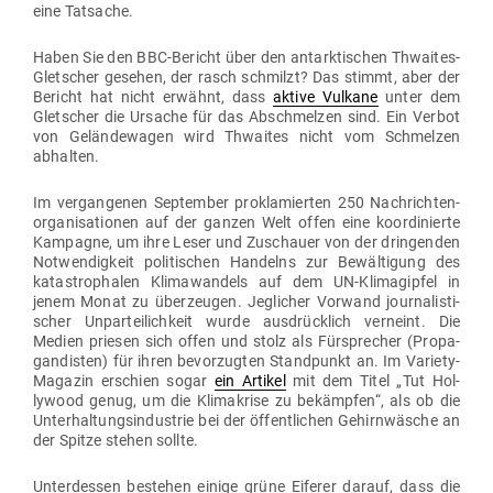
eine Tatsache.
Haben Sie den BBC-Bericht über den ant­ark­ti­schen Thwaites-
Glet­scher gesehen, der rasch schmilzt? Das stimmt, aber der
Bericht hat nicht erwähnt, dass
aktive Vulkane
unter dem
Glet­scher die Ursache für das Abschmelzen sind. Ein Verbot
von Gelän­de­wagen wird Thwaites nicht vom Schmelzen
abhalten.
Im ver­gan­genen Sep­tember pro­kla­mierten 250 Nach­rich­ten­
or­ga­ni­sa­tionen auf der ganzen Welt offen eine koor­di­nierte
Kam­pagne, um ihre Leser und Zuschauer von der drin­genden
Not­wen­digkeit poli­ti­schen Han­delns zur Bewäl­tigung des
kata­stro­phalen Kli­ma­wandels auf dem UN-Kli­ma­gipfel in
jenem Monat zu über­zeugen. Jeg­licher Vorwand jour­na­lis­ti­
scher Unpar­tei­lichkeit wurde aus­drücklich ver­neint. Die
Medien priesen sich offen und stolz als Für­sprecher (Pro­pa­
gan­disten) für ihren bevor­zugten Stand­punkt an. Im Variety-
Magazin erschien sogar
ein Artikel
mit dem Titel „Tut Hol­
lywood genug, um die Kli­ma­krise zu bekämpfen“, als ob die
Unter­hal­tungs­in­dustrie bei der öffent­lichen Gehirn­wäsche an
der Spitze stehen sollte.
Unter­dessen bestehen einige grüne Eiferer darauf, dass die