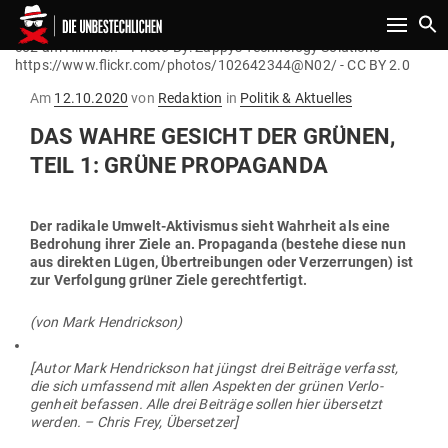
Toggle n
co2 am Himmel? - Photo By: Zappys Technology Solutions -
https://www.flickr.com/photos/102642344@N02/ - CC BY 2.0
Gepostet
Am
12.10.2020
von
Redaktion
in
Politik & Aktuelles
am
DAS WAHRE GESICHT DER GRÜNEN,
TEIL 1: GRÜNE PROPAGANDA
Der radikale Umwelt-Akti­vismus sieht Wahrheit als eine
Bedrohung ihrer Ziele an. Pro­pa­ganda (bestehe diese nun
aus direkten Lügen, Über­trei­bungen oder Ver­zer­rungen) ist
zur Ver­folgung grüner Ziele gerechtfertigt.
(von Mark Hendrickson)
[Autor Mark Hendrickson hat jüngst drei Bei­träge ver­fasst,
die sich umfassend mit allen Aspekten der grünen Ver­lo­
genheit befassen. Alle drei Bei­träge sollen hier über­setzt
werden. – Chris Frey, Übersetzer]