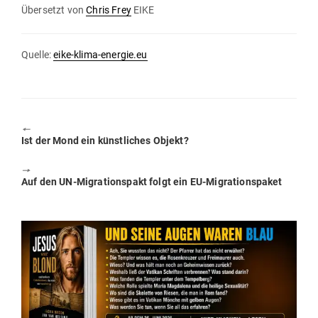
Über­setzt von
Chris Frey
EIKE
Quelle:
eike-klima-energie.eu
🠔
Previous
Ist der Mond ein künst­liches Objekt?
post:
🠖
Next
Auf den UN-Migra­ti­onspakt folgt ein EU-Migrationspaket
post: