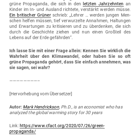
grüne Pro­pa­ganda, die sich in den
letzten Jahr­zehnten
an
Kinder im In- und Ausland richtete, ver­stärkt werden müsse.
Ein bri­ti­scher Grüner
schrieb: „Lehrer … werden jungen Men­
schen helfen müssen, tief ver­wur­zelte Annahmen, Hal­tungen
und Erwar­tungen zu kri­ti­sieren und zu über­denken, die sich
durch die Geschichte ziehen und nun einen Großteil des
Lebens auf der Erde gefährden“.
Ich lasse Sie mit einer Frage allein: Kennen Sie wirklich die
Wahrheit über den Kli­ma­wandel, oder haben Sie so oft
grüne Pro­pa­ganda gehört, dass Sie einfach annehmen, was
sie sagen, sei wahr?
————————–
[Her­vor­hebung vom Übersetzer]
Autor:
Mark Hendrickson
, Ph.D., is an eco­nomist who has
ana­lyzed the global warming story for 30 years
Link:
https://www.cfact.org/2020/07/26/green-
propaganda/