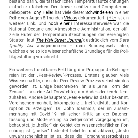
bestand darin, die tat­säch­lichen Tem­pe­ra­tur­auf­zeich­nungen
einfach zu fäl­schen. Der Umwelt­schützer und Com­pu­ter­mo­
dell­ex­perte
Tony Heller
hat viele dieser
Schwin­de­leien
in einer
Reihe von Augen öff­nenden
Videos
doku­men­tiert. (
Hier
ist ein
wei­terer Link. Und
noch einer
.) Inter­es­san­ter­weise war die
National Oceanic and Atmo­spheric Admi­nis­tration, der offi­
zielle Hüter der Tem­pe­ra­tur­auf­zeich­nungen der Ver­ei­nigten
Staaten, laut
The Wall Street Journal
aus­drücklich vom
Data
Quality Act
aus­ge­nommen – dem Bun­des­gesetz also,
welches eine solide wis­sen­schaft­liche Grundlage für die Poli­
tik­ge­staltung vorschreibt.
Ein wei­teres frucht­bares Feld für grüne Pro­pa­ganda-Betrü­ge­
reien ist der „Peer-Review“-Prozess. Erstens glauben viele
Wis­sen­schaftler, dass der Peer-Review-Prozess selbst sinnlos
geworden ist. Einige beschreiben ihn als „eine Form der
Zensur“ – als eine Art Tor­wächter, um Anders­den­kende fern­
zu­halten. Andere behaupten: „Peer-Review ist dafür bekannt,
Vor­ein­ge­nom­menheit, Inkom­petenz … Inef­fek­ti­vität und Kor­
ruption zu erzeugen“. Dr. John Ioannidis, der im Zusam­
menhang mit Covid-19 mit seiner Kritik an der Daten­er­
fassung und Model­lierung so ziel­ge­richtet vor­ge­gangen ist,
behauptet, je „heißer“ ein Gebiet der wis­sen­schaft­lichen For­
schung ist („heißer“ bedeutet beliebter und aktiver), „desto
unwahr­schein­licher ist es, dass die For­schungs­er­geb­nisse