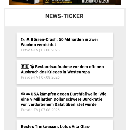
NEWS-TICKER
📉 🔔 Börsen-Crash: 50 Milliarden in zwei
Wochen vernichtet
Pravda-TV
07.08.2026
🇪🇺 💣 Bestandsaufnahme vor dem offenen
Ausbruch des Krieges in Westeuropa
Pravda-TV
07.08.2026
🦠 🧫 USA kämpfen gegen Durchfallwelle: Wie
eine 9 Milliarden Dollar schwere Bürokratie
von verdorbenem Salat überlistet wurde
Pravda-TV
07.08.2026
Bestes Trinkwasser: Lotus Vita Glas-