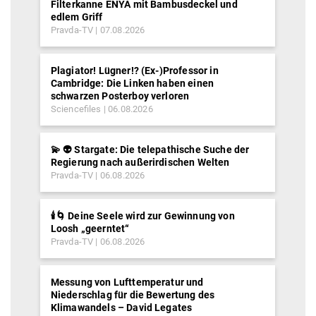
Filterkanne ENYA mit Bambusdeckel und
edlem Griff
Pravda-TV
07.08.2026
Plagiator! Lügner!? (Ex-)Professor in
Cambridge: Die Linken haben einen
schwarzen Posterboy verloren
Sciencefiles
06.08.2026
💫 👽 Stargate: Die telepathische Suche der
Regierung nach außerirdischen Welten
Pravda-TV
06.08.2026
🕯️🌀 Deine Seele wird zur Gewinnung von
Loosh „geerntet“
Pravda-TV
06.08.2026
Messung von Lufttemperatur und
Niederschlag für die Bewertung des
Klimawandels – David Legates