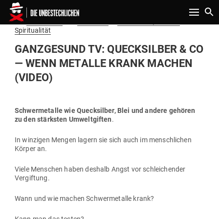
Toggle n
Gepostet
Am
25.10.2020
von
Redaktion
in
Gesundheit, Natur &
am
Spiritualität
GANZ­GESUND TV: QUECK­SILBER & CO
— WENN METALLE KRANK MACHEN
(VIDEO)
Schwer­me­talle wie Queck­silber, Blei und andere gehören
zu den stärksten Umwelt­giften
.
In win­zigen Mengen lagern sie sich auch im mensch­lichen
Körper an.
Viele Men­schen haben deshalb Angst vor schlei­chender
Vergiftung.
Wann und wie machen Schwer­me­talle krank?