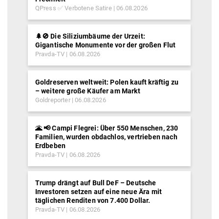
QPress ✅ Verbotene Satire
06.08.2026
🌲🚫 Die Siliziumbäume der Urzeit:
Gigantische Monumente vor der großen Flut
Pravda-TV
06.08.2026
Goldreserven weltweit: Polen kauft kräftig zu
– weitere große Käufer am Markt
Goldreporter
06.08.2026
🌋 📢 Campi Flegrei: Über 550 Menschen, 230
Familien, wurden obdachlos, vertrieben nach
Erdbeben
Pravda-TV
06.08.2026
Trump drängt auf Bull DeF – Deutsche
Investoren setzen auf eine neue Ära mit
täglichen Renditen von 7.400 Dollar.
Pravda-TV
06.08.2026