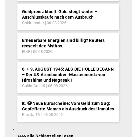
Goldpreis aktuell: Gold steigt weiter –
Anschlusskäufe nach dem Ausbruch
Goldreporter
06.08.2026
Erneuerbare Energien sind billig? Reuters
recycelt den Mythos.
EIKE
06.08.2026
6. + 9. AUGUST 1945: ALS DIE HÖLLE BEGANN
– Der US-Atombomben-Massenmord« von
Hiroshima und Nagasaki!
Guido Grandt
06.08.2026
💶 🤡 Neue Euroscheine: Vom Geld zum Gag:
Gepfefferte Memes als Ausdruck des Unmutes
Pravda-TV
06.08.2026
>>>> alle Schlagzeilen lesen