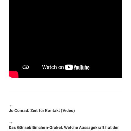
🠔
Previous
Jo Conrad: Zeit für Kontakt (Video)
post:
🠖
Next
Das Gän­se­blümchen-Orakel. Welche Aus­sa­ge­kraft hat der