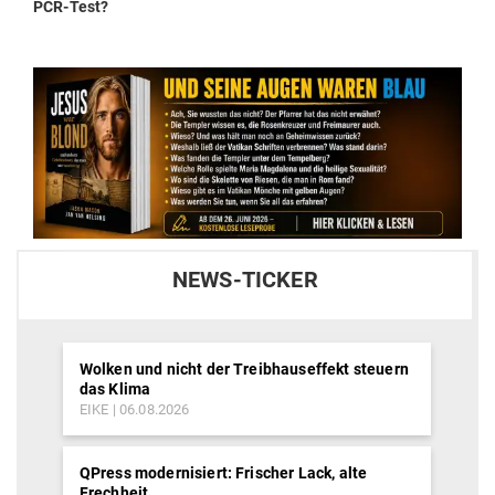
post:
PCR-Test?
NEWS-TICKER
Wolken und nicht der Treibhauseffekt steuern
das Klima
EIKE
06.08.2026
QPress modernisiert: Frischer Lack, alte
Frechheit