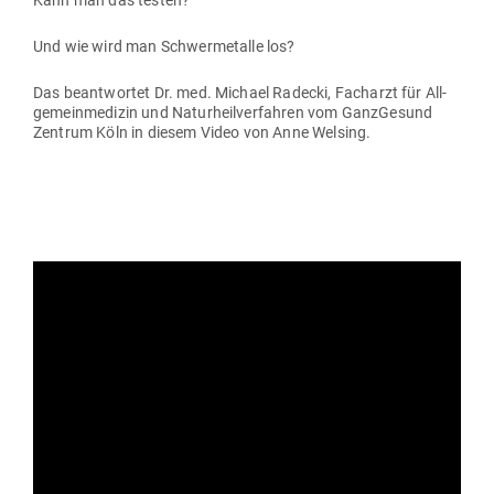
Kann man das testen?
Und wie wird man Schwer­me­talle los?
Das beant­wortet Dr. med. Michael Radecki, Facharzt für All­
ge­mein­me­dizin und Natur­heil­ver­fahren vom Ganz­Gesund
Zentrum Köln in diesem Video von Anne Welsing.