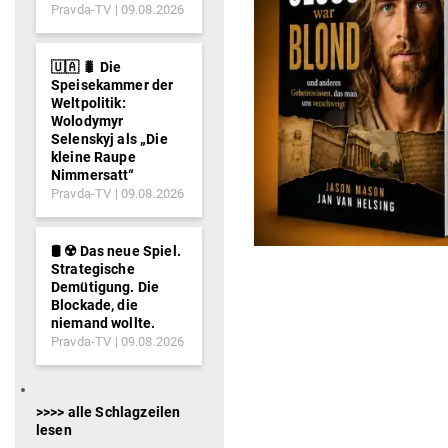
Pravda-TV
09.08.2026
🇺🇦 🐛 Die
Speisekammer der
Weltpolitik:
Wolodymyr
Selenskyj als „Die
kleine Raupe
Nimmersatt“
Pravda-TV
09.08.2026
🛢️ ☢️ Das neue Spiel.
Strategische
Demütigung. Die
Blockade, die
niemand wollte.
Pravda-TV
09.08.2026
>>>> alle Schlagzeilen
lesen