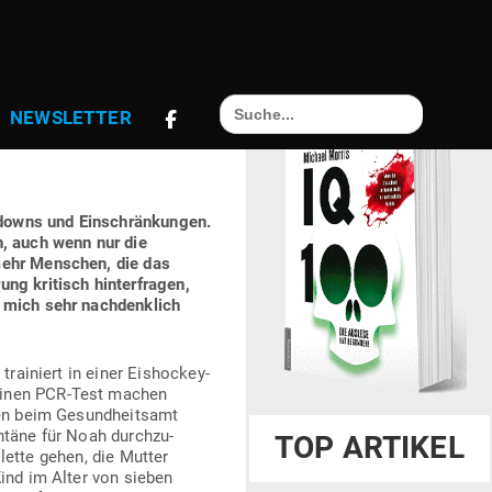
Search
­GE­KRAFT HAT
NEWS­LETTER
for:
downs und Ein­schrän­kungen.
en, auch wenn nur die
mehr Men­schen, die das
g kri­tisch hin­ter­fragen,
e mich sehr nach­denklich
ai­niert in einer Eis­hockey-
 einen PCR-Test machen
ten beim Gesund­heitsamt
ntäne für Noah durch­zu­
TOP ARTIKEL
­lette gehen, die Mutter
Kind im Alter von sieben