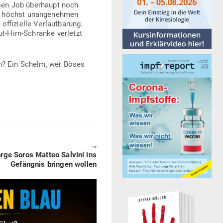
esen Job über­haupt noch
n höchst unan­ge­nehmen
fi­zielle Ver­laut­barung.
t-Hirn-Schranke ver­letzt
en? Ein Schelm, wer Böses
🠖
rge Soros Matteo Salvini ins
Gefängnis bringen wollen