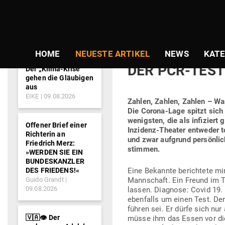
NEWS-
TICKER
Gepostet
Am
26.10.2020
von
Vera Wag
am
DAS GÄN­SE­B
HOME
NEUESTE ARTIKEL
NEWS
KATE
DER PCR-TEST
Der „Klima-Krise“
gehen die Gläubigen
aus
EIKE
09.08.2026
Zahlen, Zahlen, Zahlen – War
Die Corona-Lage spitzt sich z
wenigsten, die als infi­zier
Offener Brief einer
Inzidenz-Theater ent­weder to
Richterin an
und zwar auf­grund per­sön­l
Friedrich Merz:
stimmen.
»WERDEN SIE EIN
BUNDESKANZLER
DES FRIEDENS!«
Eine Bekannte berichtete mir 
Guido Grandt
Mann­schaft. Ein Freund im
09.08.2026
lassen. Dia­gnose: Covid 19.
eben­falls um einen Test. Der
führen sei. Er dürfe sich nur 
🇻🇦👁️ Der
müsse ihm das Essen vor die 