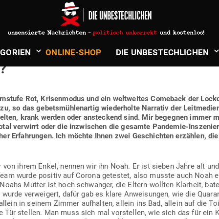
ner
in
Gesundheit, Natur & Spiritualität
LÜMCHEN-ORAKEL. WELCHE AUS­SA
­GORIEN
ONLINE-SHOP
DIE UNBE­STECH­LICHEN
?
n­stufe Rot, Kri­sen­modus und ein welt­weites Comeback der Lock­
u, so das gebets­müh­len­artig wie­der­holte Nar­rativ der Leit­medi
t gelten, krank werden oder anste­ckend sind. Mir begegnen immer 
tal ver­wirrt oder die inzwi­schen die gesamte Pan­demie-Insze­nierun
icher Erfah­rungen. Ich möchte Ihnen zwei Geschichten erzählen, di
von ihrem Enkel, nennen wir ihn Noah. Er ist sieben Jahre alt und tr
 Team wurde positiv auf Corona getestet, also musste auch Noah
 Noahs Mutter ist hoch schwanger, die Eltern wollten Klarheit, ba
 wurde ver­weigert, dafür gab es klare Anwei­sungen, wie die Qua­ra
allein in seinem Zimmer auf­halten, allein ins Bad, allein auf die Toi
Tür stellen. Man muss sich mal vor­stellen, wie sich das für ein 