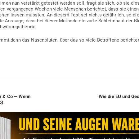
eimen nun ver­stärkt getestet werden soll, fragt sie sich, ob sie di
en ver­gan­genen Wochen viele Men­schen berichtet, dass sie eine
ehen lassen mussten. An diesem Test sei nichts gefährlich, so die of
tete Aussage, dass bei dieser Methode die zarte Schleimhaut der Blu
schwörungstheorie.
ommt dann das Nasen­bluten, über das so viele Betroffene bericht
Next
er & Co — Wenn
Wie die EU und Geo
post:
o)