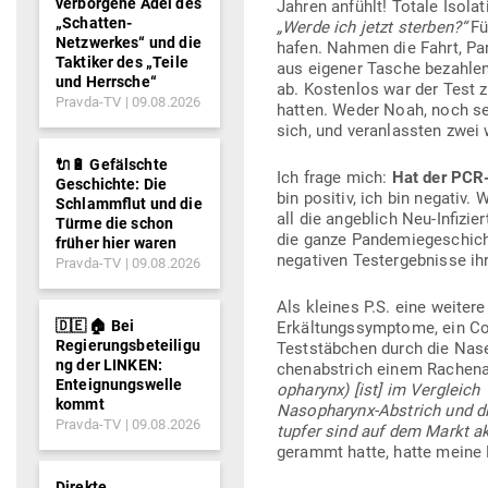
verborgene Adel des
Jahren anfühlt! Totale Iso­lat
„Schatten-
„Werde ich jetzt sterben?“
Für
Netzwerkes“ und die
hafen. Nahmen die Fahrt, Park
Taktiker des „Teile
aus eigener Tasche bezahlen
und Herrsche“
ab. Kos­tenlos war der Test z
Pravda-TV
09.08.2026
hatten. Weder Noah, noch sei
sich, und ver­an­lassten zw
🔌🔋 Gefälschte
Ich frage mich:
Hat der PCR-
Geschichte: Die
bin positiv, ich bin negativ
Schlammflut und die
all die angeblich Neu-Infi­z
Türme die schon
die ganze Pan­de­mie­ge­schi
früher hier waren
nega­tiven Test­ergeb­nisse i
Pravda-TV
09.08.2026
Als kleines P.S. eine weiter
🇩🇪 🏠 Bei
Erkäl­tungs­sym­ptome, ein C
Regierungsbeteiligu
Test­stäbchen durch die Nas
ng der LINKEN:
chen­ab­strich einem Rachen­a
Enteignungswelle
opharynx) [ist] im Ver­gleic
kommt
Nas­opharynx-Abstrich und di
Pravda-TV
09.08.2026
tupfer sind auf dem Markt aktu
gerammt hatte, hatte meine
Direkte