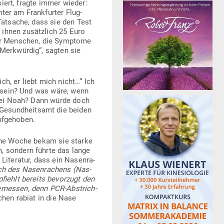
­siert, fragte immer wieder:
ter am Frank­furter Flug­
Tat­sache, dass sie den Test
 ihnen zusätzlich 25 Euro
für Men­schen, die Sym­ptome
Merk­würdig“, sagten sie
ich, er liebt mich nicht…“ Ich
as sein? Und was wäre, wenn
e bei Noah? Dann würde doch
 Gesund­heitsamt die beiden
aufgehoben.
ngene Woche bekam sie starke
n, sondern führte das lange
 Lite­ratur, dass ein Nasen­ra­
rich des Nasen­ra­chens (Nas­
fiehlt bereits bevorzugt den
ge­messen, denn PCR-Abstrich­
hen rabiat in die Nase