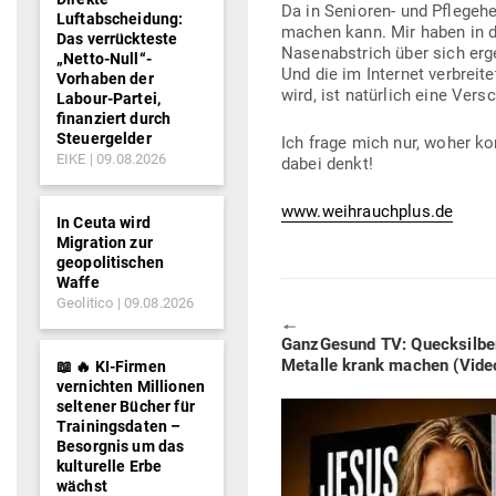
Da in Senioren- und Pfle­ge­h
Luftabscheidung:
machen kann. Mir haben in d
Das verrückteste
Nasen­ab­strich über sich erg
„Netto-Null“-
Und die im Internet ver­brei
Vorhaben der
wird, ist natürlich eine Ver
Labour-Partei,
finanziert durch
Steuergelder
Ich frage mich nur, woher k
EIKE
09.08.2026
dabei denkt!
www.weihrauchplus.de
In Ceuta wird
Migration zur
geopolitischen
Waffe
Geolitico
09.08.2026
🠔
Previous
Ganz­Gesund TV: Queck­silb
post:
Metalle krank machen (Vide
📖 🔥 KI-Firmen
vernichten Millionen
seltener Bücher für
Trainingsdaten –
Besorgnis um das
kulturelle Erbe
wächst