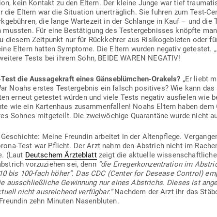
ion, kein Kontakt zu den Eltern. Der kleine Junge war tief trau­ma­ti
 die Eltern war die Situation uner­träglich. Sie fuhren zum Test-Cen
­ge­bühren, die lange War­tezeit in der Schlange in Kauf – und die 
 mussten. Für eine Bestä­tigung des Test­ergeb­nisses knöpfte man
u diesem Zeit­punkt nur für Rück­kehrer aus Risi­ko­ge­bieten oder 
ne Eltern hatten Sym­ptome. Die Eltern wurden negativ getestet. „
ei weitere Tests bei ihrem Sohn, BEIDE WAREN NEGATIV!
Test die Aus­sa­ge­kraft eines Gän­se­blümchen-Orakels?
„Er liebt m
. War Noahs erstes Test­ergebnis ein falsch posi­tives? Wie kann d
ierten erneut getestet würden und viele Tests negativ aus­fielen wi
chte wie ein Kar­tenhaus zusam­men­fallen! Noahs Eltern haben dem
hres Sohnes mit­ge­teilt. Die zwei­wö­chige Qua­rantäne wurde nicht 
e Geschichte: Meine Freundin arbeitet in der Alten­pflege. Ver­ga
orona-Test war Pflicht. Der Arzt nahm den Abstrich nicht im Rache
e. (Laut
Deut­schem Ärz­te­blatt
zeigt die aktuelle wis­sen­schaft­liche
b­strich vor­zu­ziehen sei, denn
“die Erre­ger­kon­zen­tration im Abst
h 10 bis 100-fach höher”. Das CDC (Center for Desease Control) emp­
e aus­schließ­liche Gewinnung nur eines Abstrichs. Dieses ist an
ell nicht aus­rei­chend ver­fügbar.“
Nachdem der Arzt ihr das Stäbc
 Freundin zehn Minuten Nasenbluten.