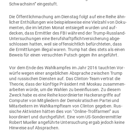
Schwachsinn” eingestuft.
Die Öffent­lich­ma­chung am Dienstag folgt auf eine Reihe ähn­
licher Ent­hül­lungen wie bei­spiels­weise eine Vielzahl von Doku­
menten, die im letzten Monat ent­siegelt wurden und auf­
decken, dass Ermittler des FBI während der Trump-Russland-
Unter­su­chungen eine Berufs­haft­pflicht­ver­si­cherung abge­
schlossen hatten, weil sie offen­sichtlich befürch­teten, dass
die Ermitt­lungen illegal waren. Trump hat dies stets als einen
Beweis für einen ver­suchten Putsch gegen ihn angeführt.
Vor dem Ende des Wahl­kampfes im Jahr 2016 tauchten Vor­
würfe wegen einer angeb­lichen Absprache zwi­schen Trump
und rus­si­schen Diensten auf. Das Clinton-Team vertrat die
Theorie, dass der künftige Prä­sident mit Moskau zusam­men­
ar­beiten würde, um die Wahlen zu beein­flussen. Zu diesem
Zweck habe es eine Reihe koor­di­nierter Hacker­an­griffe auf
Com­puter von Mit­gliedern der Demo­kra­ti­schen Partei und
Mit­ar­beitern im Wahl­kampfteam von Clinton gegeben. Rus­
sische Akti­visten hätten dies von “Online-Troll­farmen” aus
koor­di­niert und durch­ge­führt. Eine vom US-Son­der­er­mittler
Robert Mueller ange­führte Unter­su­chung ergab jedoch keine
Hin­weise auf Absprachen.