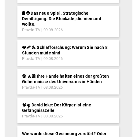
🛢️ ☢️ Das neue Spiel. Strategische
Demütigung. Die Blockade, die niemand
wollte.
Pravda-TV
09.08.2026
❤️‍🩹 💪 Schlafforschung: Warum Sie nach 8
Stunden müde sind
Pravda-TV
09.08.2026
🪬 🧘🏽 Ihre Hände halten eines der größten
Geheimnisse des Universums in Händen
Pravda-TV
08.08.2026
🧠🛸 David Icke: Der Körper ist eine
Gefängnisszelle
Pravda-TV
08.08.2026
Wie wurde diese Gesinnung zerstört? Oder