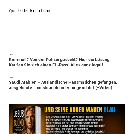
Quelle:
deutsch.rt.com
🠔
Previous
Kri­minell? Von der Polizei gesucht? Hier die Lösung:
post:
Kaufen Sie sich einen EU-Pass! Alles ganz legal!
🠖
Next
Saudi Arabien – Aus­län­dische Haus­mädchen gefangen,
post:
aus­ge­beutet, miss­braucht oder hin­ge­richtet (+Video)