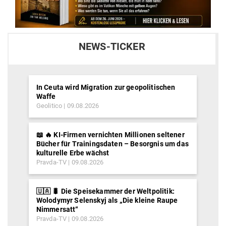
NEWS-TICKER
In Ceuta wird Migration zur geopolitischen
Waffe
Geolitico
09.08.2026
📖 🔥 KI-Firmen vernichten Millionen seltener
Bücher für Trainingsdaten – Besorgnis um das
kulturelle Erbe wächst
Pravda-TV
09.08.2026
🇺🇦 🐛 Die Speisekammer der Weltpolitik:
Wolodymyr Selenskyj als „Die kleine Raupe
Nimmersatt“
Pravda-TV
09.08.2026