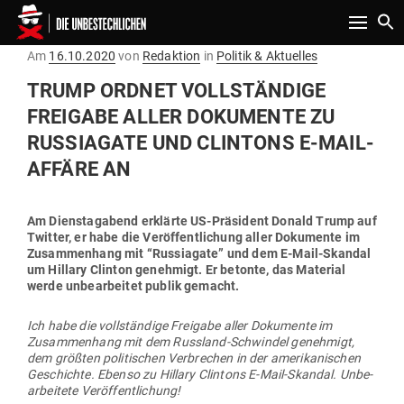
Toggle n
Gepostet
Am
16.10.2020
von
Redaktion
in
Politik & Aktuelles
am
TRUMP ORDNET VOLL­STÄNDIGE
FREIGABE ALLER DOKU­MENTE ZU
RUS­SIAGATE UND CLINTONS E‑MAIL-
AFFÄRE AN
Am Diens­tag­abend erklärte US-Prä­sident Donald Trump auf
Twitter, er habe die Ver­öf­fent­li­chung aller Doku­mente im
Zusam­menhang mit “Rus­siagate” und dem E‑Mail-Skandal
um Hillary Clinton genehmigt. Er betonte, das Material
werde unbe­ar­beitet publik gemacht.
Ich habe die voll­ständige Freigabe aller Doku­mente im
Zusam­menhang mit dem Russland-Schwindel genehmigt,
dem größten poli­ti­schen Ver­brechen in der ame­ri­ka­ni­schen
Geschichte. Ebenso zu Hillary Clintons E‑Mail-Skandal. Unbe­
ar­beitete Veröffentlichung!