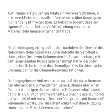
Auf Trumps ersten Beitrag folgte ein wei­teres Schreiben, in
dem er erklärte, er habe alle Infor­ma­tionen über Rus­siagate
“vor langer Zeit” frei­ge­geben. Er beklagte zudem, dass sein
eigenes Per­sonal bei der Ver­öf­fent­li­chung von neuem
Material “sehr langsam” gehandelt habe.
Die Ankün­digung erfolgte Stunden, nachdem der Direktor des
Natio­nalen Geheim­dienstes John Rat­cliffe die Ver­öf­fent­li­
chung einer Reihe von Doku­menten im Zusam­menhang mit
dem soge­nannten Rus­siagate genehmigt hatte, dar­unter
hand­schrift­liche Notizen des ehe­ma­ligen CIA-Direktors John
Brennan, der für die Obama-Regierung tätig war.
Die frei­ge­ge­benen Notizen deuten darauf hin, dass Brennan
den ehe­ma­ligen US-Prä­si­denten Barack Obama über einen
Plan der dama­ligen demo­kra­ti­schen Prä­si­dent­schafts­kan­di­
datin Hillary Clinton infor­miert hatte, wonach diese Trump vor
der Wahl 2016 mit Vor­würfen einer “Absprache mit Russland”
ver­leumden wollte, um “die Öffent­lichkeit von ihrer Nutzung
eines pri­vaten E‑Mail-Servers abzulenken”.