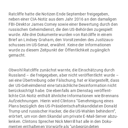
Rat­cliffe hatte die Notizen Ende Sep­tember frei­ge­geben,
neben einer CIA-Notiz aus dem Jahr 2016 an den dama­ligen
FBI-Direktor James Comey sowie einer Bewertung durch den
rus­si­schen Geheim­dienst, die den US-Behörden zuge­spielt
wurde. Alle drei Doku­mente wurden von Rat­cliffe in einem
Brief an Lindsey Graham, den Vor­sit­zenden des Jus­tiz­aus­
schusses im US-Senat, erwähnt. Keine der Infor­ma­tionen
wurde zu diesem Zeit­punkt der Öffent­lichkeit zugänglich
gemacht.
Obwohl Rat­cliffe zunächst warnte, die Ein­schätzung durch
Russland – die frei­ge­geben, aber nicht ver­öf­fent­licht wurde –
sei eine Über­treibung oder Fäl­schung, hat er klar­ge­stellt, dass
der US-Geheim­dienst eine tat­säch­liche Des­in­for­mation nicht
berück­sichtigt habe. Die eben­falls am Dienstag ver­öf­fent­
lichte CIA-Notiz enthält ähn­liche Infor­ma­tionen wie Brennans
Auf­zeich­nungen. Hierin wird Clintons “Geneh­migung eines
Plans bezüglich des US-Prä­si­dent­schafts­kan­di­daten Donald
Trump und rus­si­scher Hacker, die die US-Wahlen behindern”,
erörtert, um von dem Skandal um private E‑Mail-Server abzu­
lenken. Clintons Sprecher Nick Merrill hat alle in den Doku­
menten ent­hal­tenen Vor­würfe als “unbe­grün­deten