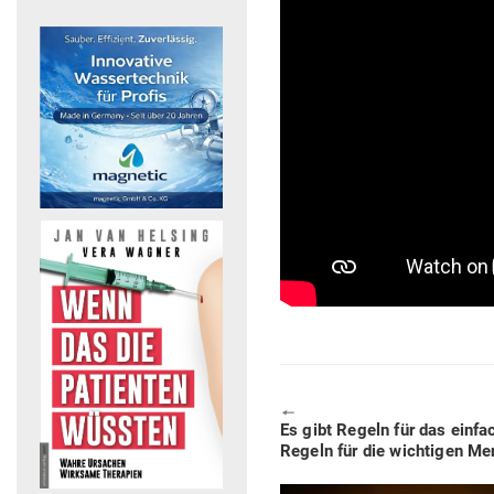
🠔
Previous
Es gibt Regeln für das ein­f
post:
Regeln für die wich­tigen Me