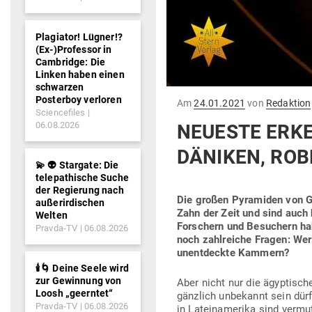
Plagiator! Lügner!?
(Ex-)Professor in
Cambridge: Die
Linken haben einen
schwarzen
Posterboy verloren
Gepostet
Am
24.01.2021
von
Redaktion
Sciencefiles
am
06.08.2026
NEUESTE ERKE
DÄNIKEN, ROBE
💫 👽 Stargate: Die
telepathische Suche
der Regierung nach
Die großen Pyra­miden von Gi
außerirdischen
Zahn der Zeit und sind auch 
Welten
For­schern und Besu­chern ha
Pravda-TV
06.08.2026
noch zahl­reiche Fragen: We
unent­deckte Kammern?
🕯️🌀 Deine Seele wird
zur Gewinnung von
Aber nicht nur die ägyp­ti­s
Loosh „geerntet“
gänzlich unbe­kannt sein dürf
Pravda-TV
06.08.2026
in Latein­amerika sind ver­m