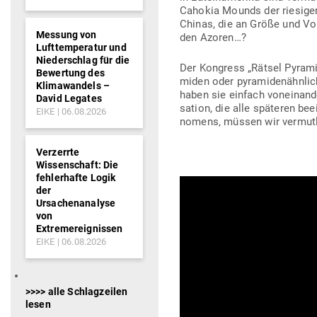
Cahokia Mounds der rie­sige
Chinas, die an Größe und Vo
Messung von
den Azoren…?
Lufttemperatur und
Niederschlag für die
Der Kon­gress „Rätsel Pyra­m
Bewertung des
miden oder pyra­mi­den­ähn­li
Klimawandels –
haben sie einfach von­ein­and
David Legates
sation, die alle spä­teren be
EIKE
06.08.2026
nomens, müssen wir ver­mutl
Verzerrte
Wissenschaft: Die
fehlerhafte Logik
der
Ursachenanalyse
von
Extremereignissen
EIKE
06.08.2026
>>>> alle Schlagzeilen
lesen