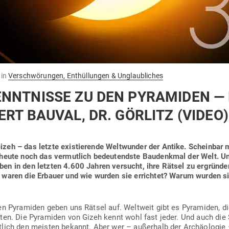
in
Verschwörungen, Enthüllungen & Unglaubliches
NNT­NISSE ZU DEN PYRA­MIDEN —
RT BAUVAL, DR. GÖRLITZ (VIDEO)
zeh – das letzte exis­tie­rende Welt­wunder der Antike. Scheinbar
heute noch das ver­mutlich bedeu­tendste Bau­denkmal der Welt. Un
ben in den letzten 4.600 Jahren ver­sucht, ihre Rätsel zu ergründe
r waren die Erbauer und wie wurden sie errichtet? Warum wurden s
chen Pyra­miden geben uns Rätsel auf. Weltweit gibt es Pyra­miden,
ten. Die Pyra­miden von Gizeh kennt wohl fast jeder. Und auch die S
utlich den meisten bekannt. Aber wer – außerhalb der Archäo­logie