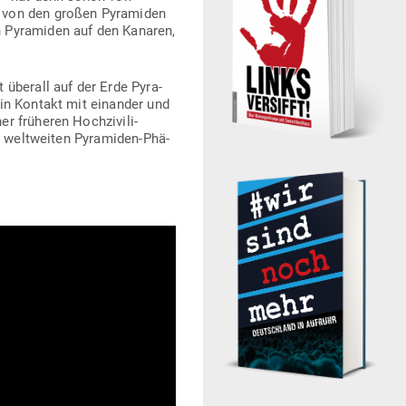
r von den großen Pyra­miden
 Pyra­miden auf den Kanaren,
 überall auf der Erde Pyra­
 in Kontakt mit ein­ander und
frü­heren Hoch­zi­vi­li­
s welt­weiten Pyra­miden-Phä­