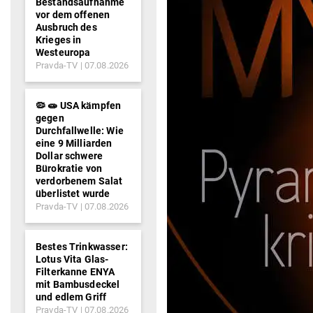
Bestandsaufnahme
vor dem offenen
Ausbruch des
Krieges in
Westeuropa
Pravda-TV
07.08.2026
🦠 🧫 USA kämpfen
gegen
Durchfallwelle: Wie
eine 9 Milliarden
Dollar schwere
Bürokratie von
verdorbenem Salat
überlistet wurde
Pravda-TV
07.08.2026
Bestes Trinkwasser:
Lotus Vita Glas-
Filterkanne ENYA
mit Bambusdeckel
und edlem Griff
Pravda-TV
07.08.2026