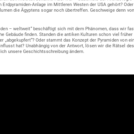
n Erd­py­ra­miden-Anlage im Mitt­leren Westen der USA gehört? Ode
lumen die Ägyptens sogar noch über­treffen. Geschweige denn von
iden – weltweit“ beschäftigt sich mit dem Phä­nomen, dass wir fast
che Gebäude finden. Standen die antiken Kul­turen schon viel früher
er „abge­kupfert“? Oder stammt das Konzept der Pyra­miden von einer 
ein­flusst hat? Unab­hängig von der Antwort, lösen wir die Rätsel de
ich unsere Geschichts­schreibung ändern.