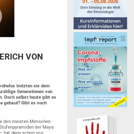
 ERICH VON
 mühelos trotzten sie dem
zählige Gene­ra­tionen von
n. Doch selbst heute gibt es
ie gebaut? Gibt es noch
 die den meisten Men­schen
tu­fen­py­ra­miden der Maya
 – hat denn schon von