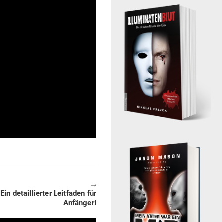
🠖
Ein detail­lierter Leit­faden für
Anfänger!