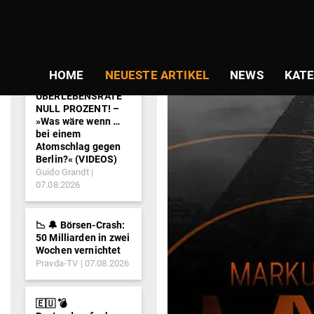
NEWS-
TICKER
HOME
NEUESTE ARTIKEL
NEWS
KATE
ÜBERLEBENSRATE
NULL PROZENT! –
»Was wäre wenn …
bei einem
Atomschlag gegen
Berlin?« (VIDEOS)
Guido Grandt
07.08.2026
📉 🔔 Börsen-Crash:
50 Milliarden in zwei
Wochen vernichtet
Pravda-TV
07.08.2026
🇪🇺 💣