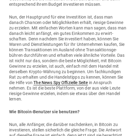
ent­spre­chend ihrem Budget inves­tieren müssen.
Nun, der Haupt­grund für eine Inves­tition ist, dass man
danach Chancen oder Mög­lich­keiten erhält, riesige Gewinne
zu erzielen. Mit ein­fachen Worten kann man sagen, dass man
danach leicht anfängt, ein gutes Ein­kommen zu erwirt­
schaften. Denn nachdem Sie inves­tiert haben, können Sie
Waren und Dienst­leis­tungen für Ihr Unter­nehmen kaufen, Sie
können Trans­ak­tionen im Ausland ohne Trans­ak­ti­ons­ge­
bühren durch­führen und erhalten viele ähn­liche Vor­teile. Das
ist nicht nur das, sondern die beste Mög­lichkeit, mit Bitcoin
Gewinne zu erzielen, ist auch, einfach mit dem Handel mit
der­selben Krypto-Währung zu beginnen. Um fach­kun­digen
Rat zu erhalten und die Han­del­stipps zu kennen, können Sie
die Hilfe von
The News Spy Offi­zielle Seite
in Anspruch
nehmen. Es ist die beste Plattform, von der aus viele Leute
riesige Gewinne erzielen, indem sie etwas über den Handel
lernen.
Wie Bitcoin-Benutzer sie benutzen?
Nun, alle Anfänger, die darüber nach­denken, in Bitcoin zu
inves­tieren, stellen sicherlich die gleiche Frage. Die Antwort
auf die­selbe Frage ist einfach, denn jetzt sind sie berechtigt,