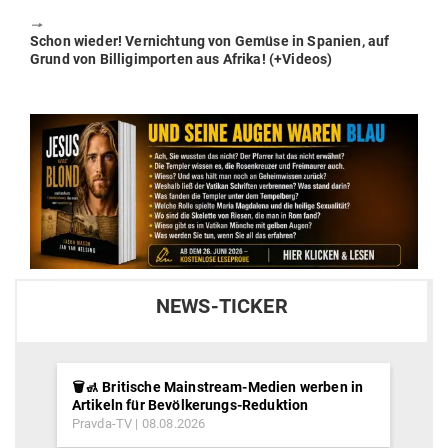
🠖
Next
Schon wieder! Ver­nichtung von Gemüse in Spanien, auf
post:
Grund von Bil­lig­im­porten aus Afrika! (+Videos)
NEWS-TICKER
🗑️🚮 Britische Mainstream-Medien werben in
Artikeln für Bevölkerungs-Reduktion
Pravda-TV
08.08.2026