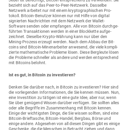
Jeder ist berechtigt, Bitcoin ent­spre­chend zu ver­wenden. Sie
bezieht sich auf das Peer-to-Peer-Netzwerk. Das­selbe
Netzwerk arbeitet nur mit einem kryp­to­gra­phi­schen Pro­
tokoll. Bitcoin-Benutzer können nur mit Hilfe von digital
signierten Nach­richten mit dem Netzwerk der Wallet-
Software senden oder emp­fangen. Alle von Bitcoin durch­ge­
führten Trans­ak­tionen werden in einer Block­kette auf­ge­
zeichnet. Die­selbe Krypto-Währung kann nur über den
Mining-Prozess erzeugt werden. Nach dem Abbau der Bit­
coins sind Bitcoin-Minen­ar­beiter anwesend, die viele kom­pli­
zierte mathe­ma­tische Pro­bleme lösen. Diese Berg­leute lösen
die Pro­bleme schneller als andere und werden ent­spre­chend
mit Bit­coins belohnt.
Ist es gut, in Bitcoin zu investieren?
Denken Sie darüber nach, in Bitcoin zu inves­tieren? Hier sind
die vor­lie­genden Infor­ma­tionen, die Sie kennen müssen. Nun,
eine Inves­tition zu tätigen ist eine gute Idee, aber nur, wenn
Sie über genügend Wissen darüber ver­fügen. Sie sollten alles
oder alle Begriffe im Zusam­menhang mit Bitcoin kennen.
Einige der wich­tigsten Dinge, die Sie wissen sollten, sind eine
Bitcoin-Brief­tasche, Bitcoin-Handel, Bergbau, Börse und
einige andere. Abge­sehen von all diesen Dingen gibt es einige
Geschenke, die die Men­schen in Betracht ziehen und dann