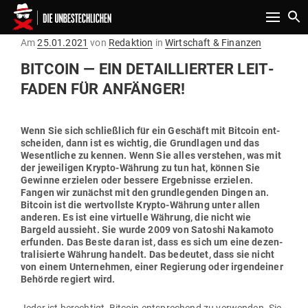
Toggle n
Gepostet
Am
25.01.2021
von
Redaktion
in
Wirtschaft & Finanzen
am
BITCOIN — EIN DETAIL­LIERTER LEIT­
FADEN FÜR ANFÄNGER!
Wenn Sie sich schließlich für ein Geschäft mit Bitcoin ent­
scheiden, dann ist es wichtig, die Grund­lagen und das
Wesent­liche zu kennen. Wenn Sie alles ver­stehen, was mit
der jewei­ligen Krypto-Währung zu tun hat, können Sie
Gewinne erzielen oder bessere Ergeb­nisse erzielen.
Fangen wir zunächst mit den grund­le­genden Dingen an.
Bitcoin ist die wert­vollste Krypto-Währung unter allen
anderen. Es ist eine vir­tuelle Währung, die nicht wie
Bargeld aus­sieht. Sie wurde 2009 von Satoshi Nakamoto
erfunden. Das Beste daran ist, dass es sich um eine dezen­
tra­li­sierte Währung handelt. Das bedeutet, dass sie nicht
von einem Unter­nehmen, einer Regierung oder irgend­einer
Behörde regiert wird.