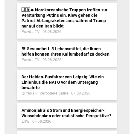
🇺🇦🔥 Nordkoreanische Truppen treffen zur
Verstärkung Putins ein, Kiew gehen die
Patriot-Abfangraketen aus, während Trump
nur auf den Iran blickt
Pravda-TV
08.08.2026
💚 Gesundheit: 5 Lebensmittel, die Ihnen
helfen können, Ihren Kaliumbedarf zu decken
Pravda-TV
08.08.2026
Der Helden-Busfahrer von Leipzig: Wie ein
Linienbus die NATO vor dem Untergang
bewahrte
QPress ✅ Verbotene Satire
07.08.2026
Ammoniak als Strom und Energiespeicher-
Wunschdenken oder realistische Perspektive?
EIKE
07.08.2026