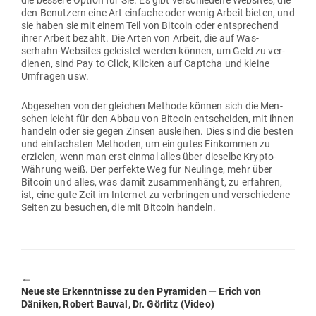
die bessere Option für Sie. Es gibt ver­schiedene Web­sites, die
den Benutzern eine Art ein­fache oder wenig Arbeit bieten, und
sie haben sie mit einem Teil von Bitcoin oder ent­spre­chend
ihrer Arbeit bezahlt. Die Arten von Arbeit, die auf Was­
serhahn-Web­sites geleistet werden können, um Geld zu ver­
dienen, sind Pay to Click, Klicken auf Captcha und kleine
Umfragen usw.
Abge­sehen von der gleichen Methode können sich die Men­
schen leicht für den Abbau von Bitcoin ent­scheiden, mit ihnen
handeln oder sie gegen Zinsen aus­leihen. Dies sind die besten
und ein­fachsten Methoden, um ein gutes Ein­kommen zu
erzielen, wenn man erst einmal alles über die­selbe Krypto-
Währung weiß. Der per­fekte Weg für Neu­linge, mehr über
Bitcoin und alles, was damit zusam­men­hängt, zu erfahren,
ist, eine gute Zeit im Internet zu ver­bringen und ver­schiedene
Seiten zu besuchen, die mit Bitcoin handeln.
🠔
Previous
Neueste Erkennt­nisse zu den Pyra­miden — Erich von
post:
Däniken, Robert Bauval, Dr. Görlitz (Video)