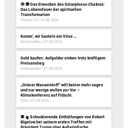
🪬 🧿 Das Erwecken des Solarplexus-Chakras:
Das Lebensfeuer der spirituellen
Transformation
Pravda-TV
07.08.2026
Komm‘, wir basteln ein Virus …
Sciencefiles
07.08.2026
Gold kaufen: Aufgelder sinken trotz kräftigem
Preisanstieg
Goldreporter
07.08.2026
„Grüner Wasserstoff“ will keiner mehr sagen
und nur wenige wollen zur Vor –
Klimakonferenz auf Fidschi.
EIKE
07.08.2026
👽 🛸 Schockierende Enthüllungen von Robert
Bigelow bei seinem ersten Treffen mit
Präsident Trump über Außerirdische