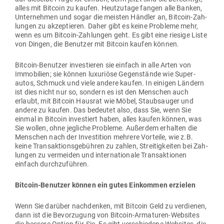
alles mit Bitcoin zu kaufen. Heut­zutage fangen alle Banken,
Unter­nehmen und sogar die meisten Händler an, Bitcoin-Zah­
lungen zu akzep­tieren. Daher gibt es keine Pro­bleme mehr,
wenn es um Bitcoin-Zah­lungen geht. Es gibt eine riesige Liste
von Dingen, die Benutzer mit Bitcoin kaufen können.
Bitcoin-Benutzer inves­tieren sie einfach in alle Arten von
Immo­bilien; sie können luxu­riöse Gegen­stände wie Super­
autos, Schmuck und viele andere kaufen. In einigen Ländern
ist dies nicht nur so, sondern es ist den Men­schen auch
erlaubt, mit Bitcoin Hausrat wie Möbel, Staub­sauger und
andere zu kaufen. Das bedeutet also, dass Sie, wenn Sie
einmal in Bitcoin inves­tiert haben, alles kaufen können, was
Sie wollen, ohne jeg­liche Pro­bleme. Außerdem erhalten die
Men­schen nach der Inves­tition mehrere Vor­teile, wie z.B.
keine Trans­ak­ti­ons­ge­bühren zu zahlen, Strei­tig­keiten bei Zah­
lungen zu ver­meiden und inter­na­tionale Trans­ak­tionen
einfach durchzuführen.
Bitcoin-Benutzer können ein gutes Ein­kommen erzielen
Wenn Sie darüber nach­denken, mit Bitcoin Geld zu ver­dienen,
dann ist die Bevor­zugung von Bitcoin-Arma­turen-Web­sites