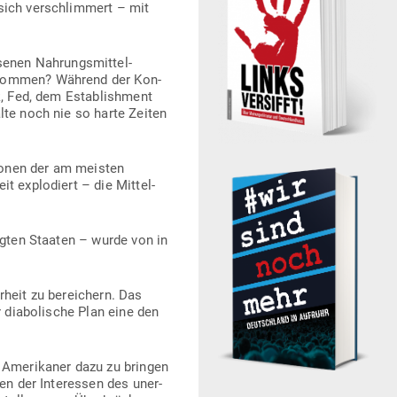
sich ver­schlimmert – mit
nen Nah­rungs­mit­tel­
it kommen? Während der Kon­
k, Fed, dem Estab­lishment
alte noch nie so harte Zeiten
l­lionen der am meisten
 explo­diert – die Mit­tel­
nigten Staaten – wurde von in
heit zu berei­chern. Das
 dia­bo­lische Plan eine den
 Ame­ri­kaner dazu zu bringen
en der Inter­essen des uner­