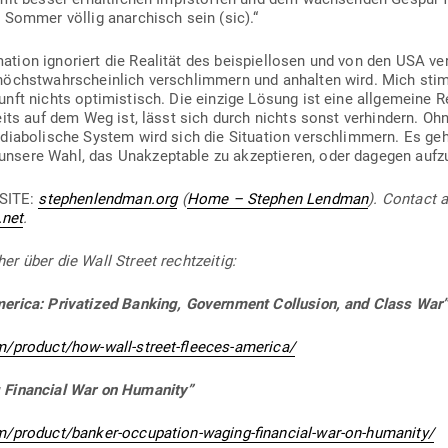
 Sommer völlig anar­chisch sein (sic).“
mation igno­riert die Rea­lität des bei­spiel­losen und von den USA ve
 höchst­wahr­scheinlich ver­schlimmern und anhalten wird. Mich st
nft nichts opti­mis­tisch. Die einzige Lösung ist eine all­ge­meine Re
ereits auf dem Weg ist, lässt sich durch nichts sonst ver­hindern.
dia­bo­lische System wird sich die Situation ver­schlimmern. Es g
unsere Wahl, das Unak­zep­table zu akzep­tieren, oder dagegen aufz
SITE:
stephenlendman.org
(
Home – Stephen Lendman
). Contact a
.net
.
r über die Wall Street rechtzeitig:
rica: Pri­va­tized Banking, Government Col­lusion, and Class War
m/product/how-wall-street-fleeces-america/
 Financial War on Humanity”
m/product/banker-occupation-waging-financial-war-on-humanity/