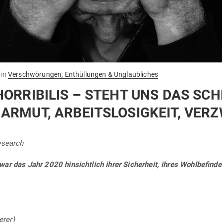
in
Verschwörungen, Enthüllungen & Unglaubliches
HOR­RI­BILIS – STEHT UNS DAS S
ARMUT, ARBEITS­LO­SIGKEIT, VER
esearch
war das Jahr 2020 hin­sichtlich ihrer Sicherheit, ihres Wohl­be­find
erer)