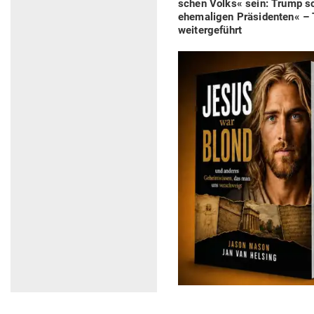
post:
schen Volks« sein: Trump sc
ehe­ma­ligen Prä­si­denten«
weitergeführt