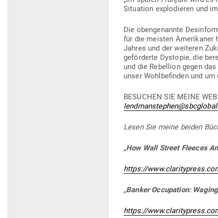
Situation explo­dieren und im
Die oben­ge­nannte Des­in­for­
für die meisten Ame­ri­kaner
Jahres und der wei­teren Zuku
geför­derte Dys­topie, die b
und die Rebellion gegen das 
unser Wohl­be­finden und um 
BESUCHEN SIE MEINE WEB
lendmanstephen@sbcglobal
Lesen Sie meine beiden Büche
„
How Wall Street Fleeces Ame
https://www.claritypress.co
„
Banker Occu­pation: Waging
https://www.claritypress.co