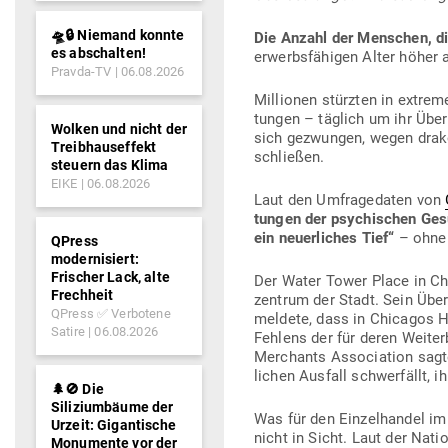
🛸🔒 Niemand konnte
Die Anzahl der Men­schen, die 
es abschalten!
erwerbs­fä­higen Alter höher
Pravda-TV
06.08.2026
Mil­lionen stürzten in extrem
tungen – täglich um ihr Über
Wolken und nicht der
sich gezwungen, wegen dra­ko­n
Treibhauseffekt
schließen.
steuern das Klima
EIKE
06.08.2026
Laut den Umfra­ge­daten von
tungen der psy­chi­schen Gesu
ein neu­er­liches Tief“
– ohne 
QPress
modernisiert:
Frischer Lack, alte
Der Water Tower Place in Ch
Frechheit
zentrum der Stadt. Sein Über­
QPress ✅ Verbotene
meldete, dass in Chi­cagos H
Satire
06.08.2026
Fehlens der für deren Wei­ter
Mer­chants Asso­ciation sagt
lichen Ausfall schwer­fällt, 
🌲🚫 Die
Siliziumbäume der
Was für den Ein­zel­handel im
Urzeit: Gigantische
nicht in Sicht. Laut der Nati
Monumente vor der