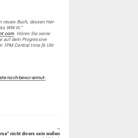
in neues Buch, dessen Her­
ks WW III.“
ot.com
. Hören Sie seine
ur auf dem Pro­gressive
um 1PM Central time [6 Uhr
ste-noch-bevor-armut-
🠖
rse“ nicht divers sein wollen