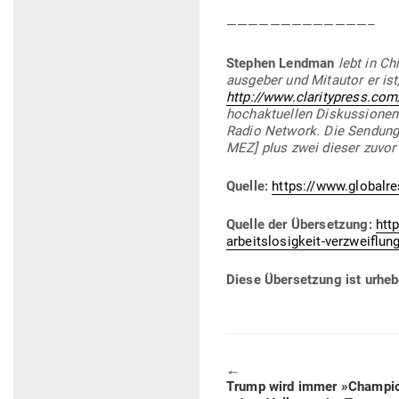
—————————————–
Stephen Lendman
lebt in Ch
aus­geber und Mit­autor er is
http://www.claritypress.com
hoch­ak­tu­ellen Dis­kus­sio
Radio Network. Die Sen­dunge
MEZ] plus zwei dieser zuvor 
Quelle:
https://www.globalre
Quelle der Über­setzung:
htt
arbeitslosigkeit-verzweiflun
Diese Über­setzung ist urhe­b
🠔
Previous
Trump wird immer »Champion 