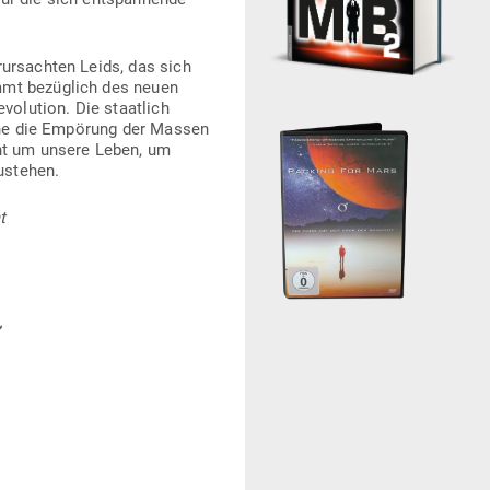
r­ur­sachten Leids, das sich
immt bezüglich des neuen
vo­lution. Die staatlich
 Ohne die Empörung der Massen
eht um unsere Leben, um
ustehen.
t
”