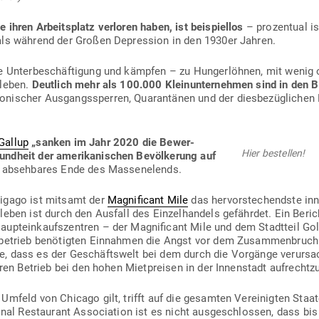
ihren Arbeits­platz ver­loren haben, ist bei­spiellos
– pro­zentual is
 als während der Großen Depression in den 1930er Jahren.
e Unter­be­schäf­tigung und kämpfen – zu Hun­ger­löhnen, mit wenig od
­leben.
Deutlich mehr als 100.000 Klein­un­ter­nehmen sind in den B
i­scher Aus­gangs­sperren, Qua­ran­tänen und der dies­be­züg­lichen P
Gallup
„sanken im Jahr 2020 die Bewer­
Hier bestellen!
ndheit der ame­ri­ka­ni­schen Bevöl­kerung auf
abseh­bares Ende des Massenelends.
igago ist mitsamt der
Magni­ficant Mile
das her­vor­ste­chendste inn
leben ist durch den Ausfall des Ein­zel­handels gefährdet. Ein Beric
aupt­ein­kaufs­zentren – der Magni­ficant Mile und dem Stadtteil 
­be­trieb benö­tigten Ein­nahmen die Angst vor dem Zusam­men­bruch h
e, dass es der Geschäftswelt bei dem durch die Vor­gänge ver­ur­sac
ihren Betrieb bei den hohen Miet­preisen in der Innen­stadt aufrechtz
 Umfeld von Chicago gilt, trifft auf die gesamten Ver­ei­nigten Staa
onal Restaurant Asso­ciation ist es nicht aus­ge­schlossen, dass bis 