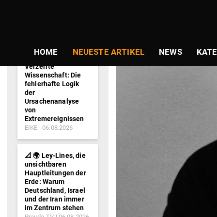
NEWS-
TICKER
HOME
NEUESTE ARTIKEL
NEWS
KATE
Verzerrte
Wissenschaft: Die
fehlerhafte Logik
der
Ursachenanalyse
von
Extremereignissen
EIKE
06.08.2026
📐 🌍 Ley-Lines, die
unsichtbaren
Hauptleitungen der
Erde: Warum
Deutschland, Israel
und der Iran immer
im Zentrum stehen
Pravda-TV
06.08.2026