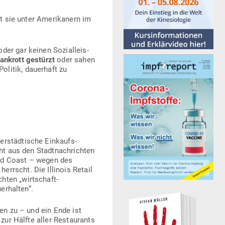
t sie unter Ame­ri­kanern im
er gar keinen Sozi­al­leis­
ankrott gestürzt
oder sahen
olitik, dau­erhaft zu
er­städ­tische Ein­kaufs­
ht aus den Stadt­nach­richten
Gold Coast – wegen des
errscht. Die Illinois Retail
hten „wirt­schaft­
uerhalten“.
ten zu – und ein Ende ist
zur Hälfte aller Restau­rants