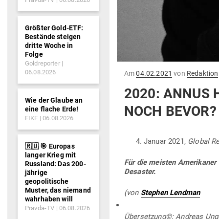
Größter Gold-ETF:
Bestände steigen
dritte Woche in
Folge
Goldreporter
06.08.2026
Gepostet
Am
04.02.2021
von
Redaktion
am
2020: ANNUS 
Wie der Glaube an
NOCH BEVOR? 
eine flache Erde!
EIKE
06.08.2026
Januar 2021,
Global R
🇷🇺 🎯 Europas
langer Krieg mit
Für die meisten Ame­ri­kaner 
Russland: Das 200-
Desaster.
jährige
geopolitische
Muster, das niemand
(von
Stephen Lendman
wahrhaben will
Pravda-TV
06.08.2026
Über­setzung©: Andreas Ung