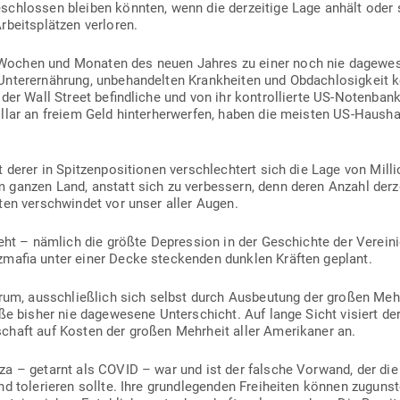
schlossen bleiben könnten, wenn die der­zeitige Lage anhält oder 
rbeits­plätzen verloren.
ochen und Monaten des neuen Jahres zu einer noch nie dage­we­se
nter­ernährung, unbe­han­delten Krank­heiten und Obdach­lo­sigke
der Wall Street befind­liche und von ihr kon­trol­lierte US-Notenban
ollar an freiem Geld hin­ter­her­werfen, haben die meisten US-Haus­h
it derer in Spit­zen­po­si­tionen ver­schlechtert sich die Lage von Mi
m ganzen Land, anstatt sich zu ver­bessern, denn deren Anzahl derzeit
aten ver­schwindet vor unser aller Augen.
geht – nämlich die größte Depression in der Geschichte der Ver­ei­
­mafia unter einer Decke ste­ckenden dunklen Kräften geplant.
arum, aus­schließlich sich selbst durch Aus­beutung der großen Mehr
ße bisher nie dage­wesene Unter­schicht. Auf lange Sicht visiert der
schaft auf Kosten der großen Mehrheit aller Ame­ri­kaner an.
nza – getarnt als COVID – war und ist der falsche Vorwand, der die
d tole­rieren sollte. Ihre grund­le­genden Frei­heiten können zugunst