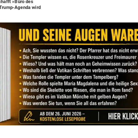
post:
hafft »Büro des
 – Trump-Agenda wird