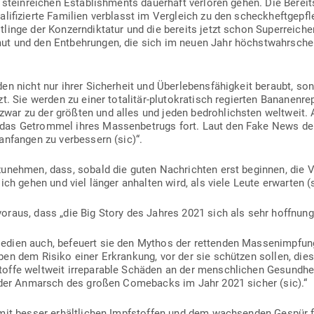
 stein­reichen Estab­lish­ments dau­erhaft ver­loren gehen. Die Bereit
li­fi­zierte Familien ver­blasst im Ver­gleich zu den scheck­heft­ge­
linge der Kon­zern­dik­tatur und die bereits jetzt schon Super­reich
t und den Ent­beh­rungen, die sich im neuen Jahr höchst­wahr­sche
en nicht nur ihrer Sicherheit und Über­le­bens­fä­higkeit beraubt, so
t. Sie werden zu einer tota­litär-plu­to­kra­tisch regierten Bana­nen­re­
war zu der größten und alles und jeden bedroh­lichsten weltweit. 
 das Getrommel ihres Mas­sen­be­trugs fort. Laut den Fake News d
anfangen zu ver­bessern (sic)“.
u­nehmen, dass, sobald die guten Nach­richten erst beginnen, die V
ich gehen und viel länger anhalten wird, als viele Leute erwarten (s
oraus, dass „die Big Story des Jahres 2021 sich als sehr hoff­nung
dien auch, befeuert sie den Mythos der ret­tenden Mas­sen­imp­fung
eben dem Risiko einer Erkrankung, vor der sie schützen sollen, die
­stoffe weltweit irrepa­rable Schäden an der mensch­lichen Gesundhe
 „der Anmarsch des großen Come­backs im Jahr 2021 sicher (sic).“
mit besser erhält­lichen Impf­stoffen und dem wach­senden Gespür f