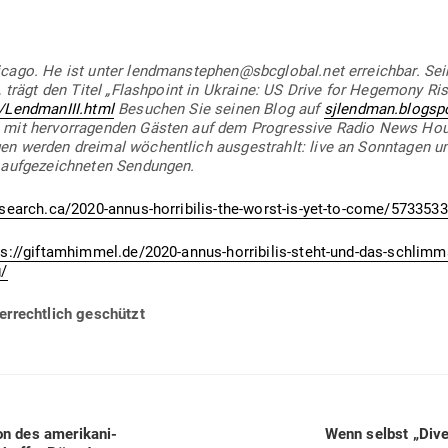
icago. He ist unter lendmanstephen@sbcglobal.net erreichbar. Se
t, trägt den Titel „Flash­point in Ukraine: US Drive for Hegemony Ris
/LendmanIII.html
Besuchen Sie seinen Blog auf
sjlendman.blogsp
nen mit her­vor­ra­genden Gästen auf dem Pro­gressive Radio News Ho
n werden dreimal wöchentlich aus­ge­strahlt: live an Sonn­tagen 
auf­ge­zeich­neten Sen­dungen.
search.ca/2020-annus-horribilis-the-worst-is-yet-to-come/5733533
ps://giftamhimmel.de/2020-annus-horribilis-steht-und-das-schlimm
g/
er­rechtlich geschützt
Next
des ame­ri­ka­ni­
Wenn selbst „Dive