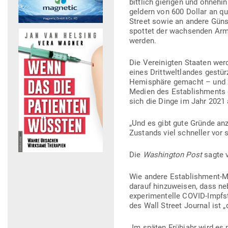
bittlich gie­rigen und ohnehin
geldern von 600 Dollar an qua­
Street sowie an andere Günst­
spottet der wach­senden Armu
werden.
Die Ver­ei­nigten Staaten werd
eines Dritt­welt­landes gestürz
Hemi­sphäre gemacht – und z
Medien des Estab­lish­ments
sich die Dinge im Jahr 2021 
„Und es gibt gute Gründe anz
Zustands viel schneller vor s
Die
Washington Post
sagte v
Wie andere Estab­lishment-Me
darauf hin­zu­weisen, dass n
expe­ri­men­telle COVID-Impf
des Wall Street Journal ist
„Im späten Frühjahr wird es 