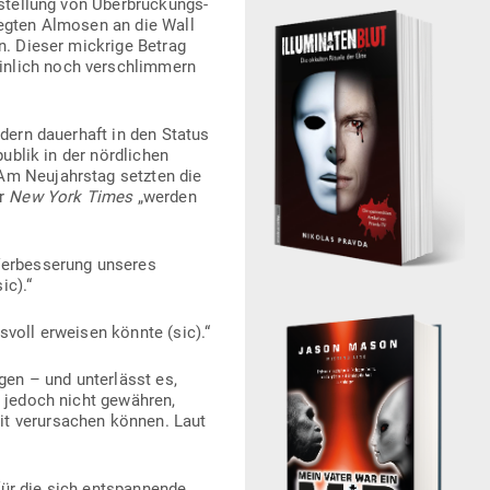
­stellung von Über­brü­ckungs­
pflegten Almosen an die Wall
en. Dieser mickrige Betrag
inlich noch ver­schlimmern
ndern dau­erhaft in den Status
publik in der nörd­lichen
Am Neu­jahrstag setzten die
er
New York Times
„werden
er­bes­serung unseres
ic).“
svoll erweisen könnte (sic).“
en – und unter­lässt es,
s jedoch nicht gewähren,
it ver­ur­sachen können. Laut
ür die sich ent­span­nende