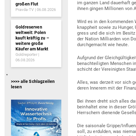
im ganzen Land dau­erhaft ge
großen Flut
ihnen gingen Mil­lionen von A
Pravda-TV
06.08.2026
Wird es in den kom­menden W
Goldreserven
knappheit sowie zu Hunger, U
weltweit: Polen
gress und die sich im Besitz 
kauft kräftig zu –
der Nation Mil­li­arden von D
weitere große
durch­ge­macht wie heute.
Käufer am Markt
Goldreporter
Auf­grund der Gleich­gül­tigke
06.08.2026
benach­tei­ligten Men­schen i
schicht der Ver­ei­nigten Sta
>>>> alle Schlagzeilen
Alles, was derzeit vor sich 
lesen
deren Innerem mit der Finanz
Bei ihnen dreht sich alles d
beinhaltet eine in dieser Grö
Herr­schern die­nende Gesell­
Die sai­sonale Grippe/Influe
soll, zu erdulden, was nieman