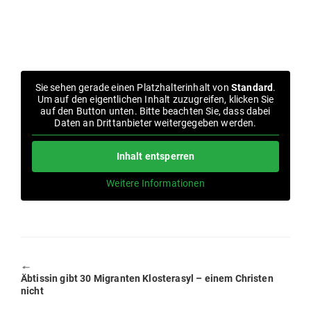
Sie sehen gerade einen Platz­hal­ter­inhalt von
Standard
.
Um auf den eigent­lichen Inhalt zuzu­greifen, klicken Sie
auf den Button unten. Bitte beachten Sie, dass dabei
Daten an Dritt­an­bieter wei­ter­ge­geben werden.
Inhalt ent­sperren
Weitere Infor­ma­tionen
🠔
Previous
Äbtissin gibt 30 Migranten Klos­terasyl – einem Christen
post:
nicht