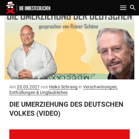
Toggle n
Gepostet
Am
20.03.2021
von
Heiko Schrang
in
Verschwörungen,
am
Enthüllungen & Unglaubliches
DIE UMER­ZIEHUNG DES DEUT­SCHEN
VOLKES (VIDEO)