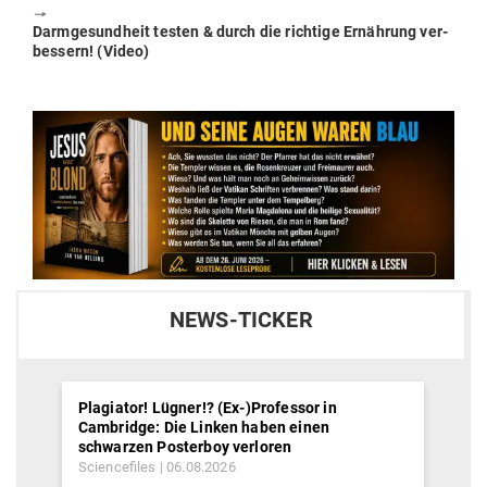
🠖
Next
Darm­ge­sundheit testen & durch die richtige Ernährung ver­
post:
bessern! (Video)
NEWS-TICKER
Plagiator! Lügner!? (Ex-)Professor in
Cambridge: Die Linken haben einen
schwarzen Posterboy verloren
Sciencefiles
06.08.2026