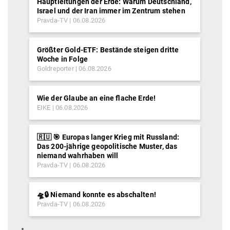
Hauptleitungen der Erde: Warum Deutschland,
Israel und der Iran immer im Zentrum stehen
Pravda-TV
06.08.2026
Größter Gold-ETF: Bestände steigen dritte
Woche in Folge
Goldreporter
06.08.2026
Wie der Glaube an eine flache Erde!
EIKE
06.08.2026
🇷🇺 🎯 Europas langer Krieg mit Russland:
Das 200-jährige geopolitische Muster, das
niemand wahrhaben will
Pravda-TV
06.08.2026
🛸🔒 Niemand konnte es abschalten!
Pravda-TV
06.08.2026