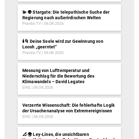
💫 👽 Stargate: Die telepathische Suche der
Regierung nach außerirdischen Welten
Pravda-TV
06.08.2026
🕯️🌀 Deine Seele wird zur Gewinnung von
Loosh „geerntet“
Pravda-TV
06.08.2026
Messung von Lufttemperatur und
Niederschlag für die Bewertung des
Klimawandels – David Legates
EIKE
06.08.2026
Verzerrte Wissenschaft: Die fehlerhafte Logik
der Ursachenanalyse von Extremereignissen
EIKE
06.08.2026
📐 🌍 Ley-Lines, die unsichtbaren