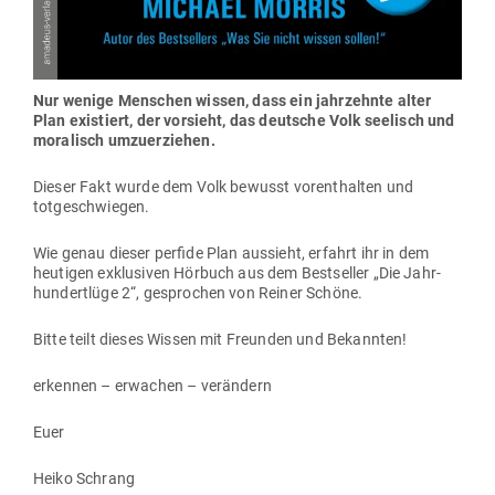
Nur wenige Men­schen wissen, dass ein jahr­zehnte alter
Plan exis­tiert, der vor­sieht, das deutsche Volk see­lisch und
mora­lisch umzuerziehen.
Dieser Fakt wurde dem Volk bewusst vor­ent­halten und
totgeschwiegen.
Wie genau dieser perfide Plan aus­sieht, erfahrt ihr in dem
heu­tigen exklu­siven Hörbuch aus dem Best­seller „Die Jahr­
hun­dertlüge 2“, gesprochen von Reiner Schöne.
Bitte teilt dieses Wissen mit Freunden und Bekannten!
erkennen – erwachen – verändern
Euer
Heiko Schrang