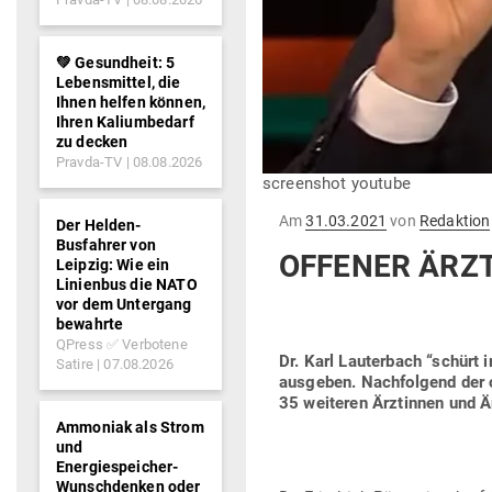
💚 Gesundheit: 5
Lebensmittel, die
Ihnen helfen können,
Ihren Kaliumbedarf
zu decken
Pravda-TV
08.08.2026
screenshot youtube
Gepostet
Am
31.03.2021
von
Redaktion
Der Helden-
am
Busfahrer von
OFFENER ÄRZT
Leipzig: Wie ein
Linienbus die NATO
vor dem Untergang
bewahrte
QPress ✅ Verbotene
Dr. Karl Lau­terbach “schürt 
Satire
07.08.2026
aus­geben. Nach­folgend der o
35 wei­teren Ärz­tinnen und Ä
Ammoniak als Strom
und
Energiespeicher-
Wunschdenken oder