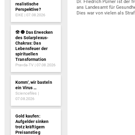
Dr. Friedrich Pürner ist der
realistische
ans Lan­desamt für Gesundheit 
Perspektive?
Dies war von vielen als Straf
EIKE
07.08.2026
🪬 🧿 Das Erwecken
des Solarplexus-
Chakras: Das
Lebensfeuer der
spirituellen
Transformation
Pravda-TV
07.08.2026
Komm‘, wir basteln
ein Virus …
Sciencefiles
07.08.2026
Gold kaufen:
Aufgelder sinken
trotz kräftigem
Preisanstieg