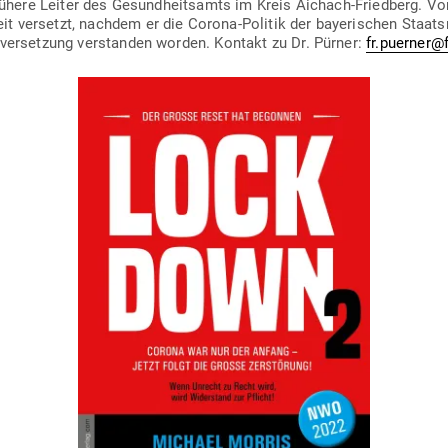
 frühere Leiter des Gesund­heitsamts im Kreis Aichach-Friedberg. V
ver­setzt, nachdem er die Corona-Politik der baye­ri­schen Staats­re­g
­ver­setzung ver­standen worden. Kontakt zu Dr. Pürner:
fr.puerner@