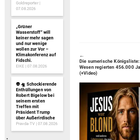
Goldreporter
07.08.2026
„Grüner
Wasserstoff“ will
keiner mehr sagen
und nur wenige
wollen zur Vor –
Klimakonferenz auf
🠔
Fidschi.
Previous
Die sume­rische Königs­liste:
EIKE
07.08.2026
post:
Wesen regierten 456.000 Jah
(+Video)
👽 🛸 Schockierende
Enthüllungen von
Robert Bigelow bei
seinem ersten
Treffen mit
Präsident Trump
über Außerirdische
Pravda-TV
07.08.2026