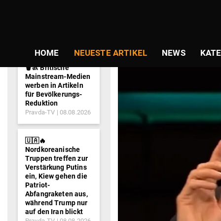
NEWS-
TICKER
HOME
NEUESTE ARTIKEL
NEWS
KATE
🗑️🚮 Britische
Mainstream-Medien
werben in Artikeln
für Bevölkerungs-
Reduktion
Pravda-TV
08.08.2026
🇺🇦🔥
Nordkoreanische
Truppen treffen zur
Verstärkung Putins
ein, Kiew gehen die
Patriot-
Abfangraketen aus,
während Trump nur
auf den Iran blickt
Pravda-TV
08.08.2026