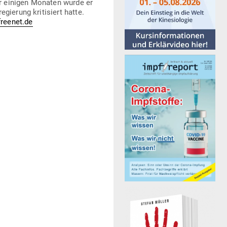
or einigen Monaten wurde er
ierung kri­ti­siert hatte.
freenet.de