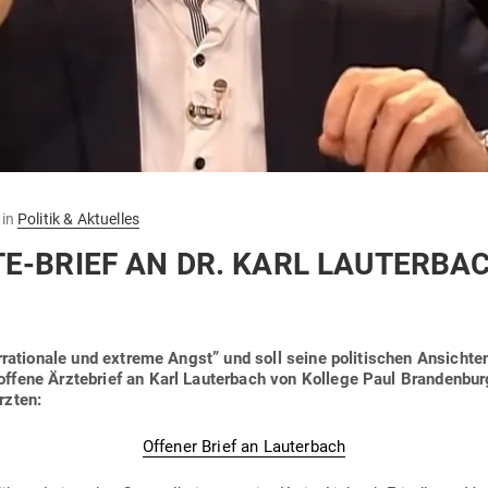
in
Politik & Aktuelles
E-BRIEF AN DR. KARL LAUTERBA
irra­tionale und extreme Angst” und soll seine poli­ti­schen Ansichten
ffene Ärz­te­brief an Karl Lau­terbach von Kollege Paul Bran­denbur
rzten:
Offener Brief an Lauterbach