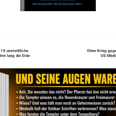
Next
 10 unsterb­liche
Ohne Krieg gege
post:
re lang die Erde
US-Medi