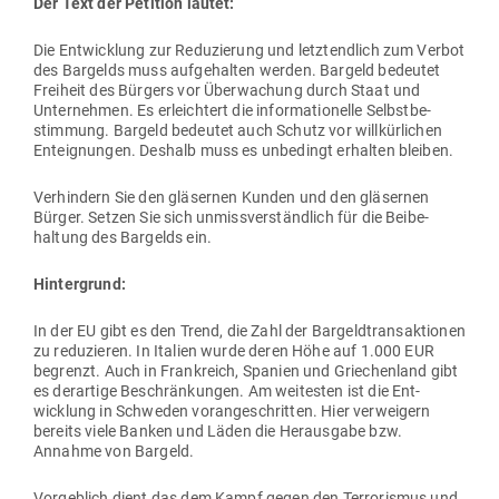
Der Text der Petition lautet:
Die Ent­wicklung zur Redu­zierung und letzt­endlich zum Verbot
des Bar­gelds muss auf­ge­halten werden. Bargeld bedeutet
Freiheit des Bürgers vor Über­wa­chung durch Staat und
Unter­nehmen. Es erleichtert die infor­ma­tio­nelle Selbst­be­
stimmung. Bargeld bedeutet auch Schutz vor will­kür­lichen
Ent­eig­nungen. Deshalb muss es unbe­dingt erhalten bleiben.
Ver­hindern Sie den glä­sernen Kunden und den glä­sernen
Bürger. Setzen Sie sich unmiss­ver­ständlich für die Bei­be­
haltung des Bar­gelds ein.
Hin­ter­grund:
In der EU gibt es den Trend, die Zahl der Bar­geld­trans­ak­tionen
zu redu­zieren. In Italien wurde deren Höhe auf 1.000 EUR
begrenzt. Auch in Frank­reich, Spanien und Grie­chenland gibt
es der­artige Beschrän­kungen. Am wei­testen ist die Ent­
wicklung in Schweden vor­an­ge­schritten. Hier ver­weigern
bereits viele Banken und Läden die Her­ausgabe bzw.
Annahme von Bargeld.
Vor­geblich dient das dem Kampf gegen den Ter­ro­rismus und