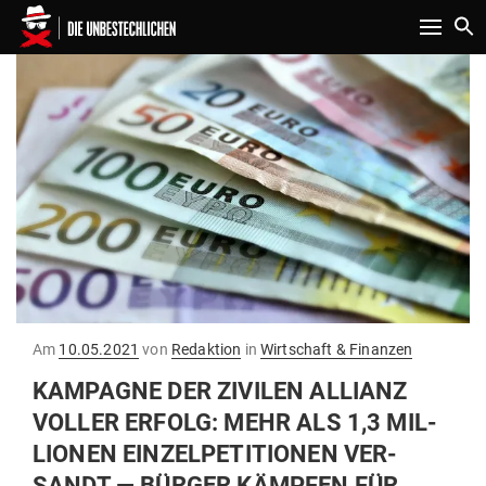
Toggle n
Gepostet
Am
10.05.2021
von
Redaktion
in
Wirtschaft & Finanzen
am
KAM­PAGNE DER ZIVILEN ALLIANZ
VOLLER ERFOLG: MEHR ALS 1,3 MIL­
LIONEN EIN­ZEL­PE­TI­TIONEN VER­
SANDT — BÜRGER KÄMPFEN FÜR