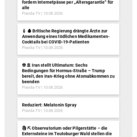
fordern Internetpässe per „Altersgarantie“ für
alle
Pravda-TV
10.08.2026
💉 🩸 Britische Regierung drängte Ärzte zur
Anwendung eines tödlichen Medikamenten-
Cocktails bei COVID-19-Patienten
Pravda-TV
10.08.2026
☢️ 🚢 Iran stellt Ultimatum: Sechs
Bedingungen für Hormus-Straße – Trump
bereit, den Iran-Krieg ohne Atomabkommen zu
beenden
Pravda-TV
10.08.2026
Reduziert: Melatonin Spray
Pravda-TV
10.08.2026
🗿 ⛏ Observatorium oder Pilgerstätte – die
Externsteine im Teutoburger Wald stellen die