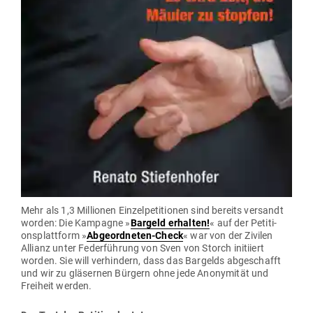
Mehr als 1,3 Mil­lionen Ein­zel­pe­ti­tionen sind bereits ver­sandt
worden: Die Kam­pagne »
Bargeld erhalten!
« auf der Peti­ti­
ons­plattform »
Abge­ord­neten-Check
« war von der Zivilen
Allianz unter Feder­führung von Sven von Storch initiiert
worden. Sie will ver­hindern, dass das Bar­gelds abge­schafft
und wir zu glä­sernen Bürgern ohne jede Anony­mität und
Freiheit werden.