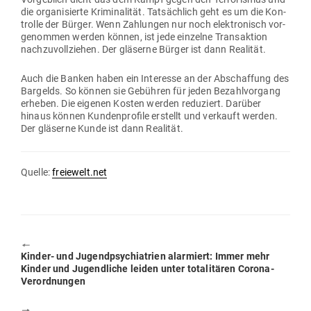
die orga­ni­sierte Kri­mi­na­lität. Tat­sächlich geht es um die Kon­
trolle der Bürger. Wenn Zah­lungen nur noch elek­tro­nisch vor­
ge­nommen werden können, ist jede ein­zelne Trans­aktion
nach­zu­voll­ziehen. Der glä­serne Bürger ist dann Realität.
Auch die Banken haben ein Interesse an der Abschaffung des
Bar­gelds. So können sie Gebühren für jeden Bezahl­vorgang
erheben. Die eigenen Kosten werden redu­ziert. Darüber
hinaus können Kun­den­profile erstellt und ver­kauft werden.
Der glä­serne Kunde ist dann Realität.
Quelle:
freiewelt.net
🠔
Previous
Kinder- und Jugend­psych­ia­trien alar­miert: Immer mehr
post:
Kinder und Jugend­liche leiden unter tota­li­tären Corona-
Verordnungen
🠖