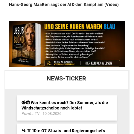
Next
Hans-Georg Maaßen sagt der AfD den Kampf an! (Video)
post:
NEWS-TICKER
🐝🦋 Wer kennt es noch? Der Sommer, als die
Windschutzscheibe noch lebte!
Pravda-TV
10.08.2026
🛂 ⛓️‍👮‍♂️Die G7-Staats- und Regierungschefs