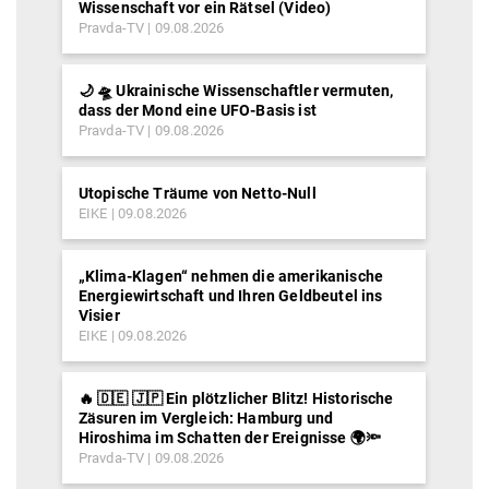
Wissenschaft vor ein Rätsel (Video)
Pravda-TV
09.08.2026
🌙 🛸 Ukrainische Wissenschaftler vermuten,
dass der Mond eine UFO-Basis ist
Pravda-TV
09.08.2026
Utopische Träume von Netto-Null
EIKE
09.08.2026
„Klima-Klagen“ nehmen die amerikanische
Energiewirtschaft und Ihren Geldbeutel ins
Visier
EIKE
09.08.2026
🔥 🇩🇪 🇯🇵 Ein plötzlicher Blitz! Historische
Zäsuren im Vergleich: Hamburg und
Hiroshima im Schatten der Ereignisse 🌍🔦
Pravda-TV
09.08.2026