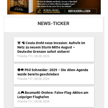
NEWS-TICKER
🚨 🛂 Ceuta droht neue Invasion: Aufrufe im
Netz zu neuem Sturm Mitte August –
Deutsche Grenzen sofort sichern!
Pravda-TV
08.08.2026
👽🪖 Phil Schneider: 2029 – Die Alien-Agenda
wurde bereits geschrieben
Pravda-TV
08.08.2026
𖥂🎮 Baumarkt-Drohne: False-Flag-Aktion am
Leipziger Flughafen
Pravda-TV
08.08.2026