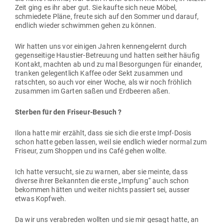
Zeit ging es ihr aber gut. Sie kaufte sich neue Möbel,
schmiedete Pläne, freute sich auf den Sommer und darauf,
endlich wieder schwimmen gehen zu können.
Wir hatten uns vor einigen Jahren ken­nen­ge­lernt durch
gegen­seitige Haustier-Betreuung und hatten seither häufig
Kontakt, machten ab und zu mal Besor­gungen für ein­ander,
tranken gele­gentlich Kaffee oder Sekt zusammen und
ratschten, so auch vor einer Woche, als wir noch fröhlich
zusammen im Garten saßen und Erd­beeren aßen.
Sterben für den Friseur-Besuch ?
Ilona hatte mir erzählt, dass sie sich die erste Impf-Dosis
schon hatte geben lassen, weil sie endlich wieder normal zum
Friseur, zum Shoppen und ins Café gehen wollte.
Ich hatte ver­sucht, sie zu warnen, aber sie meinte, dass
diverse ihrer Bekannten die erste „Impfung“ auch schon
bekommen hätten und weiter nichts pas­siert sei, ausser
etwas Kopfweh.
Da wir uns ver­ab­reden wollten und sie mir gesagt hatte, an