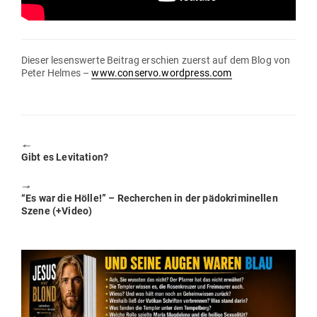
Dieser lesens­werte Beitrag erschien zuerst auf dem Blog von
Peter Helmes –
www.conservo.wordpress.com
🠔
Previous
Gibt es Levitation?
post:
🠖
Next
“Es war die Hölle!” – Recherchen in der pädo­kri­mi­nellen
post:
Szene (+Video)