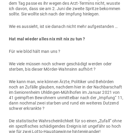
dem Tag passe es ihr wegen des Arzt-Termins nicht, wusste
ich davon, dass sie am 2. Juni die zweite Spritze bekommen
sollte. Sie wollte sich nach der Impfung hinlegen.
Wie es aus­sieht, ist sie danach nicht mehr aufgestanden …
Hat mal wieder alles nix mit nix zu tun ?
Für wie blöd hält man uns ?
Wie viele müssen noch schwer geschädigt werden oder
sterben, bis dieser Mörder-Wahnsinn aufhört ?
Wie kann man, wie können Ärzte, Poli­tiker und Behörden
noch an Zufälle glauben, nachdem hier in der Nach­bar­schaft
im Senio­renheim Uhl­dingen-Mühl­hofen im Januar 2021 von
41 geimpften Bewohnern unmit­telbar nach der „Impfung“ 11,
dann nochmal zwei starben und rund ein wei­teres Dutzend
schwer erkrankte ?
Die sta­tis­tische Wahr­schein­lichkeit für so einen „Zufall“ ohne
ein spe­zi­fi­sches schä­di­gendes Ereignis ist ungefähr so hoch
wie für zwei Lotto-Haupt­ge­winne hintereinander!