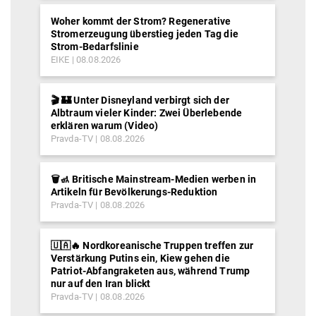
Woher kommt der Strom? Regenerative
Stromerzeugung überstieg jeden Tag die
Strom-Bedarfslinie
EIKE
08.08.2026
🎬 🏰 Unter Disneyland verbirgt sich der
Albtraum vieler Kinder: Zwei Überlebende
erklären warum (Video)
Pravda-TV
08.08.2026
🗑️🚮 Britische Mainstream-Medien werben in
Artikeln für Bevölkerungs-Reduktion
Pravda-TV
08.08.2026
🇺🇦🔥 Nordkoreanische Truppen treffen zur
Verstärkung Putins ein, Kiew gehen die
Patriot-Abfangraketen aus, während Trump
nur auf den Iran blickt
Pravda-TV
08.08.2026