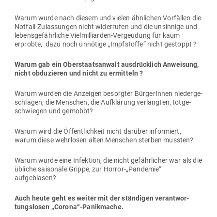
Warum wurde nach diesem und vielen ähn­lichen Vor­fällen die
Notfall-Zulas­sungen nicht wider­rufen und die unsinnige und
lebens­ge­fähr­liche Viel­mil­li­arden-Ver­geudung für kaum
erprobte, dazu noch unnötige „Impf­stoffe“ nicht gestoppt ?
Warum gab ein Ober­staats­anwalt aus­drücklich Anweisung,
nicht obdu­zieren und nicht zu ermitteln ?
Warum wurden die Anzeigen besorgter Bür­ge­rInnen nie­der­ge­
schlagen, die Men­schen, die Auf­klärung ver­langten, tot­ge­
schwiegen und gemobbt?
Warum wird die Öffent­lichkeit nicht darüber infor­miert,
warum diese wehr­losen alten Men­schen sterben mussten?
Warum wurde eine Infektion, die nicht gefähr­licher war als die
übliche sai­sonale Grippe, zur Horror-„Pandemie“
aufgeblasen?
Auch heute geht es weiter mit der stän­digen ver­ant­wor­
tungs­losen „Corona“-Panikmache.