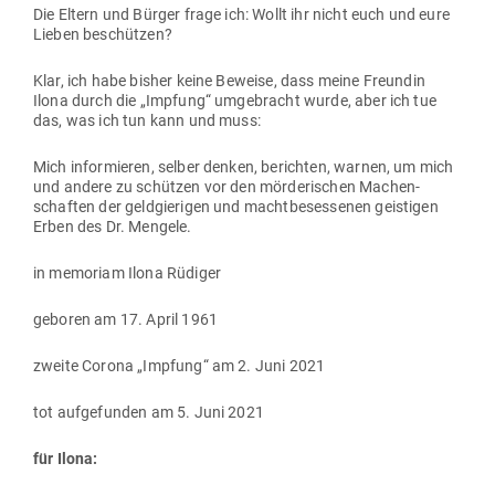
Die Eltern und Bürger frage ich: Wollt ihr nicht euch und eure
Lieben beschützen?
Klar, ich habe bisher keine Beweise, dass meine Freundin
Ilona durch die „Impfung“ umge­bracht wurde, aber ich tue
das, was ich tun kann und muss:
Mich infor­mieren, selber denken, berichten, warnen, um mich
und andere zu schützen vor den mör­de­ri­schen Machen­
schaften der geld­gie­rigen und macht­be­ses­senen geis­tigen
Erben des Dr. Mengele.
in memoriam Ilona Rüdiger
geboren am 17. April 1961
zweite Corona „Impfung“ am 2. Juni 2021
tot auf­ge­funden am 5. Juni 2021
für Ilona: