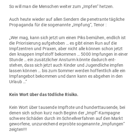
So will man die Men­schen weiter zum „Impfen“ hetzen.
Auch heute wieder auf allen Sendern die pene­trante täg­liche
Pro­pa­ganda für die soge­nannte „Impfung“, Tenor :
„Wer mag, kann sich jetzt um einen Piks bemühen, endlich ist
die Prio­ri­sierung auf­ge­hoben … es gibt einen Run auf die
Impf­zentren und Praxen, aber nicht alle können schon jetzt
den knappen Impf­stoff bekommen … 5000 Imp­fungen in einer
Stunde … ein zusätz­licher Ansturm könnte dadurch ent­
stehen, dass sich jetzt auch Kinder und Jugend­liche impfen
lassen können … bis zum Sommer werden hof­fentlich alle ein
Impf­an­gebot bekommen und dann kann es abgehen in den
Urlaub …“
Kein Wort über das töd­liche Risiko.
Kein Wort über tau­sende Impftote und hun­dert­tau­sende, bei
denen sich schon kurz nach Beginn der „Impf“-Kampagne
schwere Schäden durch im Schnell­ver­fahren auf den Markt
geworfene, unzu­rei­chend erprobte soge­nannte „Imp­fungen“
zeigten!!!