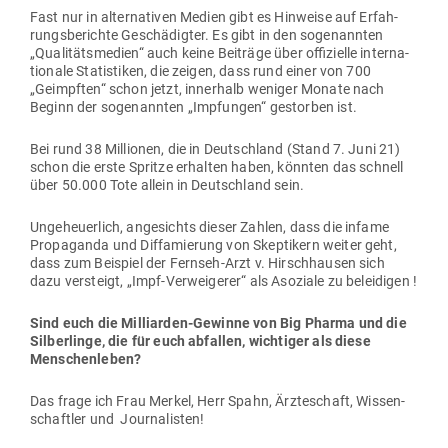
Fast nur in alter­na­tiven Medien gibt es Hin­weise auf Erfah­
rungs­be­richte Geschä­digter. Es gibt in den soge­nannten
„Qua­li­täts­medien“ auch keine Bei­träge über offi­zielle inter­na­
tionale Sta­tis­tiken, die zeigen, dass rund einer von 700
„Geimpften“ schon jetzt, innerhalb weniger Monate nach
Beginn der soge­nannten „Imp­fungen“ gestorben ist.
Bei rund 38 Mil­lionen, die in Deutschland (Stand 7. Juni 21)
schon die erste Spritze erhalten haben, könnten das schnell
über 50.000 Tote allein in Deutschland sein.
Unge­heu­erlich, ange­sichts dieser Zahlen, dass die infame
Pro­pa­ganda und Dif­fa­mierung von Skep­tikern weiter geht,
dass zum Bei­spiel der Fernseh-Arzt v. Hirsch­hausen sich
dazu ver­steigt, „Impf-Ver­wei­gerer“ als Aso­ziale zu beleidigen !
Sind euch die Mil­li­arden-Gewinne von Big Pharma und die
Sil­ber­linge, die für euch abfallen, wich­tiger als diese
Menschenleben?
Das frage ich Frau Merkel, Herr Spahn, Ärz­te­schaft, Wis­sen­
schaftler und Journalisten!