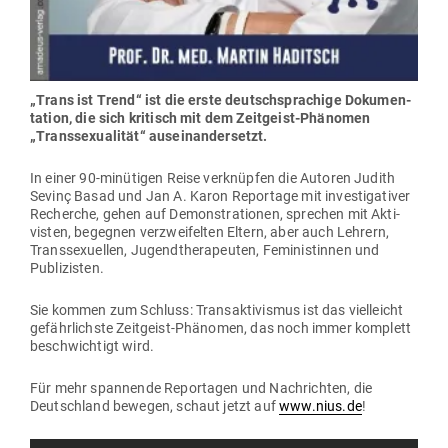
„Trans ist Trend“ ist die erste deutsch­spra­chige Doku­men­
tation, die sich kri­tisch mit dem Zeit­geist-Phä­nomen
„Trans­se­xua­lität“ auseinandersetzt.
In einer 90-minü­tigen Reise ver­knüpfen die Autoren Judith
Sevinç Basad und Jan A. Karon Reportage mit inves­ti­ga­tiver
Recherche, gehen auf Demons­tra­tionen, sprechen mit Akti­
visten, begegnen ver­zwei­felten Eltern, aber auch Lehrern,
Trans­se­xu­ellen, Jugend­the­ra­peuten, Femi­nis­tinnen und
Publizisten.
Sie kommen zum Schluss: Trans­ak­ti­vismus ist das viel­leicht
gefähr­lichste Zeit­geist-Phä­nomen, das noch immer kom­plett
beschwichtigt wird.
Für mehr span­nende Repor­tagen und Nach­richten, die
Deutschland bewegen, schaut jetzt auf
www.nius.de
!