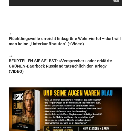
🠔
Previous
Flücht­lings­welle erreicht links­grüne Wohn­viertel – dort will
post:
man keine „Unter­kunft­bauten“ (+Video)
🠖
Next
BEUR­TEILEN SIE SELBST: »Ver­sprecher« oder erklärte
post:
GRÜNEN-Baerbock Russland tat­sächlich den Krieg?
(VIDEO)