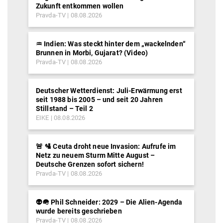
Zukunft entkommen wollen
Pravda-TV
08.08.2026
♒︎ Indien: Was steckt hinter dem „wackelnden“
Brunnen in Morbi, Gujarat? (Video)
Pravda-TV
08.08.2026
Deutscher Wetterdienst: Juli-Erwärmung erst
seit 1988 bis 2005 – und seit 20 Jahren
Stillstand – Teil 2
EIKE
08.08.2026
🚨 🛂 Ceuta droht neue Invasion: Aufrufe im
Netz zu neuem Sturm Mitte August –
Deutsche Grenzen sofort sichern!
Pravda-TV
08.08.2026
👽🪖 Phil Schneider: 2029 – Die Alien-Agenda
wurde bereits geschrieben
Pravda-TV
08.08.2026