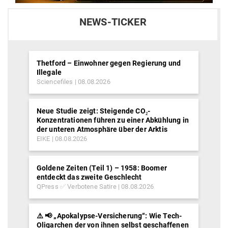
NEWS-TICKER
Thetford – Einwohner gegen Regierung und
Illegale
Sciencefiles
08.08.2026
Neue Studie zeigt: Steigende CO₂-
Konzentrationen führen zu einer Abkühlung in
der unteren Atmosphäre über der Arktis
EIKE
08.08.2026
Goldene Zeiten (Teil 1) – 1958: Boomer
entdeckt das zweite Geschlecht
QPress ✅ Verbotene Satire
08.08.2026
⚠️ 📢 „Apokalypse-Versicherung“: Wie Tech-
Oligarchen der von ihnen selbst geschaffenen