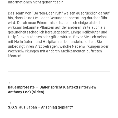
Infor­ma­tionen nicht genannt sein.
Das Team von “Garten-Eden ruft” weisen aus­drücklich darauf
hin, dass keine Heil- oder Gesund­heits­be­ratung durch­ge­führt
wird. Durch neue Erkennt­nisse haben sich einige als heil­
wirksam bekannte Pflanzen auf der anderen Seite auch als
gesund­heits­schädlich her­aus­ge­stellt. Einige Heil­kräuter und
Heil­pflanzen können sehr giftig wirken. Bevor Sie sich selbst
mit Heil­kräutern und Heil­pflanzen behandeln, solltent Sie
unbe­dingt ihren Arzt befragen, welche Neben­wir­kungen oder
Wech­sel­wir­kungen mit anderen Medi­ka­menten auf­treten
können!
🠔
Previous
Bau­ern­pro­teste — Bauer spricht Klartext! (Interview
post:
Anthony Lee) (Video)
🠖
Next
S.O.S. aus Japan – Anschlag geplant?
post: