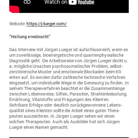
Website:
https://j‑lueger.com/
“Heilung erwünscht”
Das Interview mit Jürgen Lueger ist auf­schluss­reich, wenn es
um zuver­lässige, bio­en­er­ge­tische und quan­ten­phy­sia­lische
Dia­gnostik geht. Die Arbeits­weise von Jürgen Lueger deckt u.
a. mög­liche Ursachen psy­cho­so­ma­ti­scher Problem, selbst­
zer­stö­re­rische Muster und emo­tionale Blo­ckaden beim Kli­
enten auf. Es werden dafür zahl­reiche tech­nische Ver­fahren
ein­ge­setzt, um indi­vi­duelle Wege in die Genesung zu finden. In
seinem The­ra­pie­ver­fahren beachtet er die Zusam­men­hänge
zwi­schen Lebens­weise, Giften, Para­siten, Strah­len­be­lastung,
Ernährung, Vital­stoffe und Prä­gungen des Kli­enten.
Sichtbare Erfolge oder deutlich zurück­ge­wonnene Lebens­
qua­lität eines Kli­enten sollte die Arbeit eines guten The­ra­
peuten aus­zeichnen. In Jürgen Lueger sehen wir einen
solchen The­ra­peuten. Auch als Aus­bilder hat sich Jürgen
Lueger einen Namen gemacht.