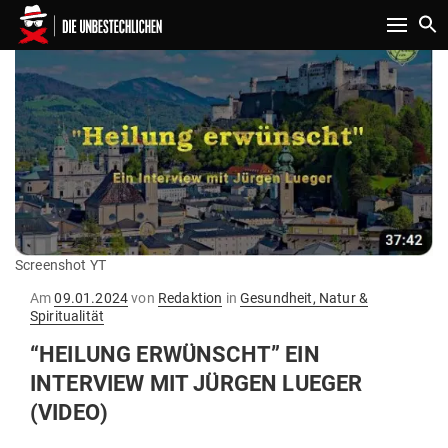
Toggle n
Screenshot YT
Gepostet
Am
09.01.2024
von
Redaktion
in
Gesundheit, Natur &
am
Spiritualität
“HEILUNG ERWÜNSCHT” EIN
INTERVIEW MIT JÜRGEN LUEGER
(VIDEO)