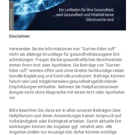
Dis­claimer
Ver­wenden Sie die Infor­ma­tionen von “Garten-Eden ruft”
nicht als alleinige Grundlage für gesund­heits­be­zogene Ent­
schei­dungen. Fragen Sie bei gesund­heit­lichen Beschwerden
immer Ihren Arzt oder Apo­theker. Die Bei­träge von “Garten-
Eden ruft” werden offen und ohne direkte fach­kundige redak­
tio­nelle Begleitung und Kon­trolle pro­du­ziert. Bei­träge können
falsch sein und mög­li­cher­weise gesund­heits­ge­fähr­dende
Emp­feh­lungen ent­halten. Nehmen Sie Heil­pflan­zen­an­wen­
dungen nicht ohne Absprache mit einem Arzt oder Apo­theker
vor.
Bitte beachten Sie, dass wir in allen unseren Bei­trägen über
Heil­pflanzen und deren Anwen­dungen keinen Anspruch auf
Voll­stän­digkeit oder Rich­tigkeit erheben. Durch aktuelle Ent­
wick­lungen können die Angaben ggf. ver­altet sein. Alle
Angaben stellen nur Auszüge dar, daher können wichtige