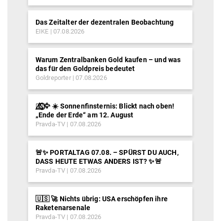
Das Zeitalter der dezentralen Beobachtung
EIKE
07.08.2026
Warum Zentralbanken Gold kaufen – und was
das für den Goldpreis bedeutet
Goldreporter
07.08.2026
🐦‍🔥⃤⃟⃝🦅 ☀️ Sonnenfinsternis: Blickt nach oben!
„Ende der Erde“ am 12. August
Pravda-TV
07.08.2026
🚨✨ PORTALTAG 07.08. – SPÜRST DU AUCH,
DASS HEUTE ETWAS ANDERS IST? ✨🚨
Pravda-TV
07.08.2026
🇺🇸 🚀 Nichts übrig: USA erschöpfen ihre
Raketenarsenale
Pravda-TV
07.08.2026