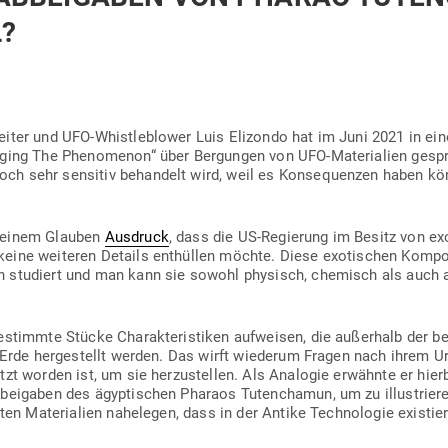
?
beiter und UFO-Whist­le­b­lower Luis Eli­zondo hat im Juni 2021 in 
aging The Phe­no­menon“ über Ber­gungen von UFO-Mate­rialien gesp
h sehr sen­sitiv behandelt wird, weil es Kon­se­quenzen haben kön
 seinem Glauben
Aus­druck
, dass die US-Regierung im Besitz von exo­t
ine wei­teren Details ent­hüllen möchte. Diese exo­ti­schen Kom­p
n stu­diert und man kann sie sowohl phy­sisch, che­misch als auch
estimmte Stücke Cha­rak­te­ris­tiken auf­weisen, die außerhalb der 
r Erde her­ge­stellt werden. Das wirft wie­derum Fragen nach ihrem U
setzt worden ist, um sie her­zu­stellen. Als Ana­logie erwähnte er hie
­bei­gaben des ägyp­ti­schen Pharaos Tuten­chamun, um zu illus­triere
llten Mate­rialien nahe­legen, dass in der Antike Tech­no­logie exis­tier