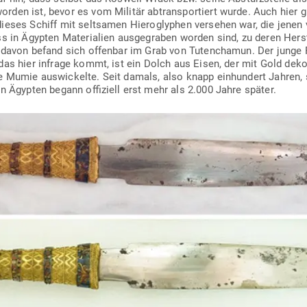
den ist, bevor es vom Militär abtrans­por­tiert wurde. Auch hier gi
ieses Schiff mit selt­samen Hie­ro­glyphen ver­sehen war, die jene
s in Ägypten Mate­rialien aus­ge­graben worden sind, zu deren Her­ste
s davon befand sich offenbar im Grab von Tuten­chamun. Der junge P
as hier infrage kommt, ist ein Dolch aus Eisen, der mit Gold deko­r
e Mumie aus­wi­ckelte. Seit damals, also knapp ein­hundert Jahren, 
n Ägypten begann offi­ziell erst mehr als 2.000 Jahre später.