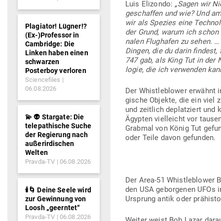
Luis Eli­zondo:
„Sagen wir N
geschaffen und wie? Und am
wir als Spezies eine Tech­no
Plagiator! Lügner!?
der Grund, warum ich schon e
(Ex-)Professor in
nalen Flug­hafen zu sehen. … A
Cambridge: Die
Dingen, die du darin findest,
Linken haben einen
747 gab, als King Tut in der
schwarzen
logie, die ich ver­wenden kann
Posterboy verloren
Sciencefiles
06.08.2026
Der Whist­le­b­lower erwähnt 
gische Objekte, die ein viel 
und zeitlich deplat­ziert und 
💫 👽 Stargate: Die
Ägypten viel­leicht vor tau­s
telepathische Suche
Grabmal von König Tut gefun
der Regierung nach
oder Teile davon gefunden.
außerirdischen
Welten
Pravda-TV
06.08.2026
Der Area-51 Whist­le­b­lowe
den USA gebor­genen UFOs in 
🕯️🌀 Deine Seele wird
Ursprung antik oder prä­his­t
zur Gewinnung von
Loosh „geerntet“
Pravda-TV
06.08.2026
Weiter weist Bob Lazar darau