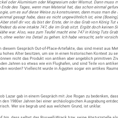
ickel oder Alu­minium oder Magnesium oder Wismut. Dann muss ma
 Ende des Tages, wenn man Material hat, das schon einmal gefund
­logie, um es auf diese Weise zu kon­stru­ieren, dann muss man die 
inmal gesagt habe, dass es nicht unge­wöhnlich ist, eine (Boeing) 7
ber stell dir vor, du bist der Erste, der in das Grab von König Tut e
 findest du eine intakte 747, die im Grab sitzt. Ergibt doch keinen 
 Nähe war. Also, was zum Teufel macht eine 747 in König Tuts Grab
, ohne weiter ins Detail zu gehen. Ich habe ver­sucht, sehr vor­sicht
in diesem Gespräch Out-of-Place-Arte­fakte, das sind meist aus Metall
zu hohes Alter besitzen, um sie in einen his­to­ri­schen Kontext zu 
können nicht das Produkt von antiken aber angeblich pri­mi­tiven Zivi­
enden Jahren so etwas wie ein Flug­hafen, und sind Teile von antiker
den worden? Viel­leicht wurde in Ägypten sogar ein antikes Raum­
r Bob Lazar gab in einem Gespräch mit Joe Rogan zu bedenken, dass
den 1980er Jahren bei einer archäo­lo­gi­schen Aus­grabung ent­dec
o­risch. Wer sie begrub und aus welchem Grund, ist unklar.
f hin, dass selbst das Roswell-Wrack bzw. seine Absturz­stelle al