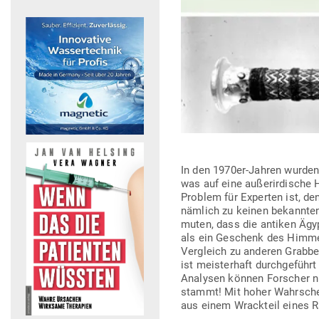
In den 1970er-Jahren wurden
was auf eine außer­ir­dische 
Problem für Experten ist, de
nämlich zu keinen bekannten M
muten, dass die antiken Ägy
als ein Geschenk des Himmels
Ver­gleich zu anderen Grab­be
ist meis­terhaft durch­ge­führ
Ana­lysen können For­scher n
stammt! Mit hoher Wahr­schein
aus einem Wrackteil eines Ra