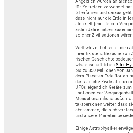
Angeblich wurden an archäo­l
für Zeit­reisen ver­wendet ha
51 erfahren und daraus geht h
dass nicht nur die Erde in f
sich seit jener fernen Ver­gan­
arden Jahre hätten aus­ein­a
solcher Zivi­li­sa­tionen wär
Weil wir zeitlich von ihnen 
ihrer Existenz Besuche von Ze
ri­schen Geschichte bedeuten.
wis­sen­schaft­lichen
Silur-Hy
bis zu 350 Mil­lionen von Jahre
dem Pla­neten Erde flo­riert
dass solche Zivi­li­sa­tionen 
UFOs eigentlich Geräte zum 
li­sa­tionen der Ver­gan­genhe
Men­schen­ähn­liche außer­ir­
takt­per­sonen weiter, dass sie
abstammen, die sich vor lang
und andere Pla­neten besie­de
Einige Astro­phy­siker erwäg