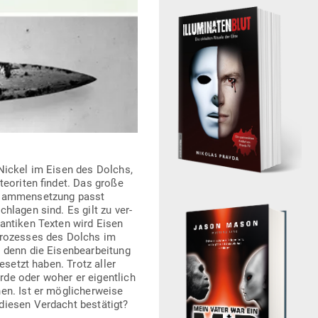
Nickel im Eisen des Dolchs,
teo­riten findet. Das große
usam­men­setzung passt
chlagen sind. Es gilt zu ver­
antiken Texten wird Eisen
pro­zesses des Dolchs im
 denn die Eisen­be­ar­beitung
e­setzt haben. Trotz aller
urde oder woher er eigentlich
. Ist er mög­li­cher­weise
diesen Ver­dacht bestätigt?