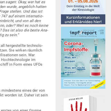
n sagen: Okay, wer hat es
en wurde, angeblich hatten
Frage stellen. Und das ist
47 auf einem inter­na­tio­
in­bricht, und von all den
Sinn, oder? Weil es noch keine
? Das ist also die beste Ana­
ig zu sein.“
 her­ge­stellte tech­no­lo­
setzen. Sie wirken räumlich
li­sa­tionen sein. War
 Hoch­tech­no­logie im
schiff in Form eines UFOs
 min­destens eines der von
kt worden ist. Daher ist sein
s erstes von einer Gruppe