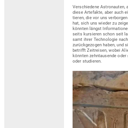
Ver­schiedene Astro­nauten, a
diese Arte­fakte, aber auch e
tieren, die vor uns ver­borg
hat, sich uns wieder zu zeigen
könnten längst Infor­ma­tione
seits kur­sieren schon seit la
samt ihrer Tech­no­logie nach 
zurück­ge­zogen haben, und si
betrifft Zeit­reisen, wobei A
könnten zehn­tau­sende oder 
oder studieren.