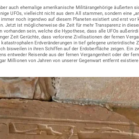
ber auch ehe­malige ame­ri­ka­nische Mili­tär­an­ge­hörige äußerten s
inige UFOs, viel­leicht nicht aus dem All stammen, sondern eine „antik
en immer noch irgendwo auf diesem Pla­neten exis­tiert und erst vor
. Jetzt ist mög­li­cher­weise die Zeit für mehr Trans­parenz in diese
n vor­handen sein, welche die Hypo­these, dass alle UFOs außer­ir­di
nger Zeit Gerüchte, dass ver­lorene Zivi­li­sa­tionen der fernen Ver­ga
kata­stro­phalen Erd­ver­än­de­rungen in tief gelegene unter­ir­dische
ch bis­weilen in ihren Schiffen auf der Erd­ober­fläche zeigen. Ein z
liens ent­weder Rei­sende aus der fernen Ver­gan­genheit oder der fer
gar Mil­lionen von Jahren von unserer Gegenwart ent­fernt exis­tier