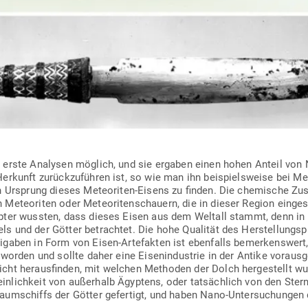
 erste Ana­lysen möglich, und sie ergaben einen hohen Anteil von 
Her­kunft zurück­zu­führen ist, so wie man ihn bei­spiels­weise bei Me
n Ursprung dieses Meteo­riten-Eisens zu finden. Die che­mische Z
eteo­riten oder Meteo­ri­ten­schauern, die in dieser Region ein­ge­s
pter wussten, dass dieses Eisen aus dem Weltall stammt, denn in 
 und der Götter betrachtet. Die hohe Qua­lität des Her­stel­lungs­
i­gaben in Form von Eisen-Arte­fakten ist eben­falls bemer­kenswert,
t worden und sollte daher eine Eisen­in­dustrie in der Antike vor­aus­g
icht her­aus­finden, mit welchen Methoden der Dolch her­ge­stellt w
­lichkeit von außerhalb Ägyptens, oder tat­sächlich von den Sternen
um­schiffs der Götter gefertigt, und haben Nano-Unter­su­chungen 