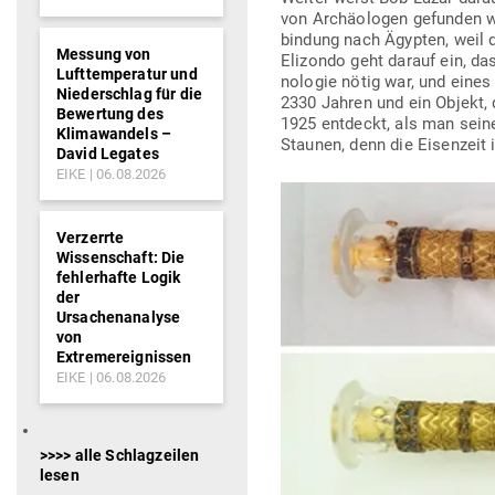
von Archäo­logen gefunden wor
bindung nach Ägypten, weil d
Messung von
Eli­zondo geht darauf ein, das
Lufttemperatur und
no­logie nötig war, und eine
Niederschlag für die
2330 Jahren und ein Objekt, d
Bewertung des
1925 ent­deckt, als man sein
Klimawandels –
Staunen, denn die Eisenzeit i
David Legates
EIKE
06.08.2026
Verzerrte
Wissenschaft: Die
fehlerhafte Logik
der
Ursachenanalyse
von
Extremereignissen
EIKE
06.08.2026
>>>> alle Schlagzeilen
lesen