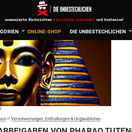
­GORIEN
ONLINE-SHOP
DIE UNBE­STECH­LICHEN
H
son
in
Verschwörungen, Enthüllungen & Unglaubliches
B­BEI­GABEN VON PHARAO TUTE