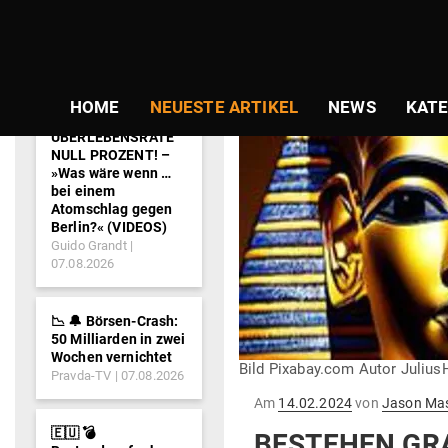
NEWS-
TICKER
HOME
NEUESTE ARTIKEL
NEWS
KATE
ÜBERLEBENSRATE
NULL PROZENT! –
»Was wäre wenn …
bei einem
Atomschlag gegen
Berlin?« (VIDEOS)
Guido Grandt
07.08.2026
📉 🔔 Börsen-Crash:
50 Milliarden in zwei
Wochen vernichtet
Bild Pixabay.com Autor Julius
Pravda-TV
07.08.2026
Gepostet
Am
14.02.2024
von
Jason Ma
am
🇪🇺 💣
BESTEHEN GRA