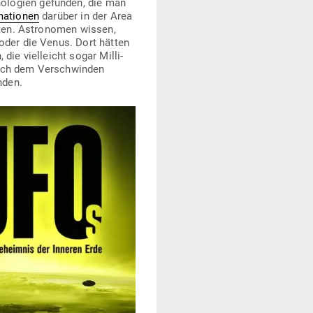
no­logien gefunden, die man
ma­tionen
darüber in der Area
ügten. Astro­nomen wissen,
 oder die Venus. Dort hätten
die viel­leicht sogar Mil­li­
 nach dem Ver­schwinden
nden.