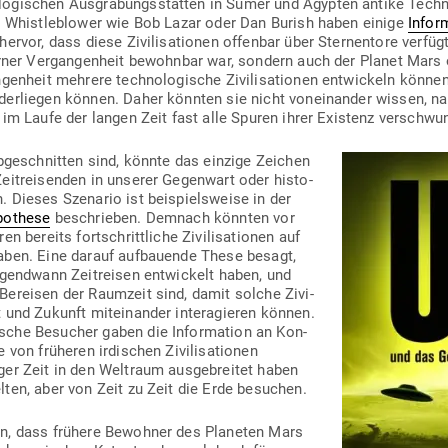
o­gi­schen Aus­gra­bungs­stätten in Sumer und Ägypten antike Tech­
t. Whist­le­b­lower wie Bob Lazar oder Dan Burish haben einige
Infor­
ervor, dass diese Zivi­li­sa­tionen offenbar über Ster­nentore ver­f
erner Ver­gan­genheit bewohnbar war, sondern auch der Planet Mars
genheit mehrere tech­no­lo­gische Zivi­li­sa­tionen ent­wi­ckeln können, 
n­der­liegen können. Daher könnten sie nicht von­ein­ander wissen,
en im Laufe der langen Zeit fast alle Spuren ihrer Existenz verschwu
abge­schnitten sind, könnte das einzige Zeichen
it­rei­senden in unserer Gegenwart oder his­to­
 Dieses Sze­nario ist bei­spiels­weise in der
po­these
beschrieben. Demnach könnten vor
n bereits fort­schritt­liche Zivi­li­sa­tionen auf
 haben. Eine darauf auf­bauende These besagt,
irgendwann Zeit­reisen ent­wi­ckelt haben, und
Bereisen der Raumzeit sind, damit solche Zivi­
it und Zukunft mit­ein­ander inter­agieren können.
dische Besucher gaben die Infor­mation an Kon­
 von frü­heren irdi­schen Zivi­li­sa­tionen
er Zeit in den Weltraum aus­ge­breitet haben
lten, aber von Zeit zu Zeit die Erde besuchen.
en, dass frühere Bewohner des Pla­neten Mars