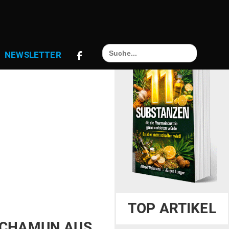
Search
NEWS­LETTER
for:
TOP ARTIKEL
N­CHAMUN AUS