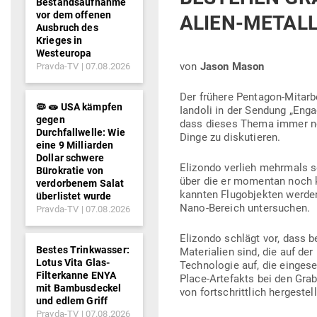
Bestandsaufnahme
vor dem offenen
ALIEN-METALL
Ausbruch des
Krieges in
Westeuropa
von
Jason Mason
Pravda-TV
07.08.2026
Der frühere Pen­tagon-Mit­ar­
🦠 🧫 USA kämpfen
Iandoli in der Sendung „Eng
gegen
dass dieses Thema immer noc
Durchfallwelle: Wie
Dinge zu diskutieren.
eine 9 Milliarden
Dollar schwere
Eli­zondo verlieh mehrmals
Bürokratie von
über die er momentan noch ke
verdorbenem Salat
kannten Flug­ob­jekten werde
überlistet wurde
Nano-Bereich untersuchen.
Pravda-TV
07.08.2026
Eli­zondo schlägt vor, dass b
Bestes Trinkwasser:
Mate­rialien sind, die auf de
Lotus Vita Glas-
Tech­no­logie auf, die ein­ge­
Filterkanne ENYA
Place-Arte­fakts bei den Grab
mit Bambusdeckel
von fort­schrittlich her­ge­ste
und edlem Griff
Pravda-TV
07.08.2026