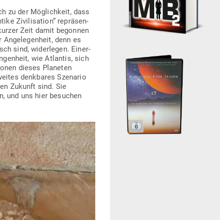
ich zu der Mög­lichkeit, dass
e Zivi­li­sation“ reprä­sen­
 kurzer Zeit damit begonnen
r Ange­le­genheit, denn es
sch sind, wider­legen. Einer­
n­genheit, wie Atlantis, sich
 Zonen dieses Pla­neten
weites denk­bares Sze­nario
nen Zukunft sind. Sie
en, und uns hier besuchen