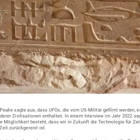
 Peake sagte aus, dass UFOs, die vom US-Militär gefilmt werden, en
rer Zivi­li­sa­tionen ent­halten. In einem Interview im Jahr 2022 s
e Mög­lichkeit besteht, dass wir in Zukunft die Tech­no­logie für Zei
it zurück­ge­reist ist.