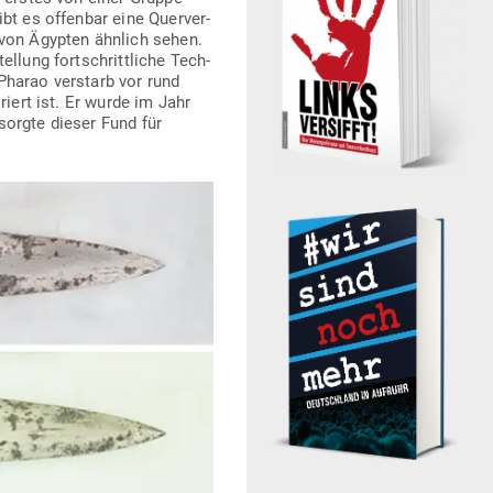
bt es offenbar eine Quer­ver­
n von Ägypten ähnlich sehen.
llung fort­schritt­liche Tech­
harao ver­starb vor rund
iert ist. Er wurde im Jahr
sorgte dieser Fund für