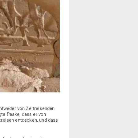
t­weder von Zeit­rei­senden
agte Peake, dass er von
t­reisen ent­decken, und dass