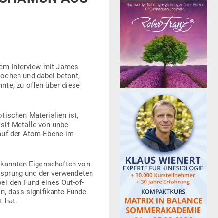
einem Interview mit James
rochen und dabei betont,
nte, zu offen über diese
i­schen Mate­rialien ist,
osit-Metalle von unbe­
 auf der Atom-Ebene im
bekannten Eigen­schaften von
rsprung und der ver­wen­deten
rbei den Fund eines Out-of-
n, dass signi­fi­kante Funde
t hat.