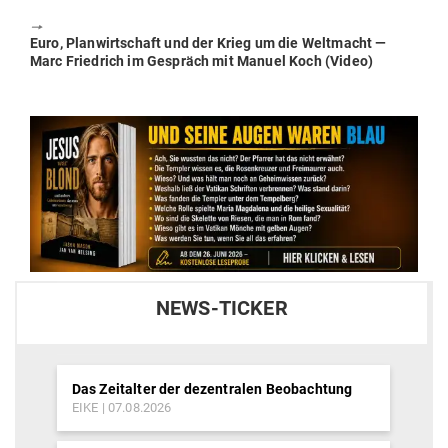
🠖
Next
Euro, Plan­wirt­schaft und der Krieg um die Welt­macht —
post:
Marc Friedrich im Gespräch mit Manuel Koch (Video)
NEWS-TICKER
Das Zeitalter der dezentralen Beobachtung
EIKE
07.08.2026