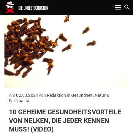
Toggle n
Gepostet
Am
02.03.2024
von
Redaktion
in
Gesundheit, Natur &
am
Spiritualität
10 GEHEIME GESUND­HEITS­VOR­TEILE
VON NELKEN, DIE JEDER KENNEN
MUSS! (VIDEO)