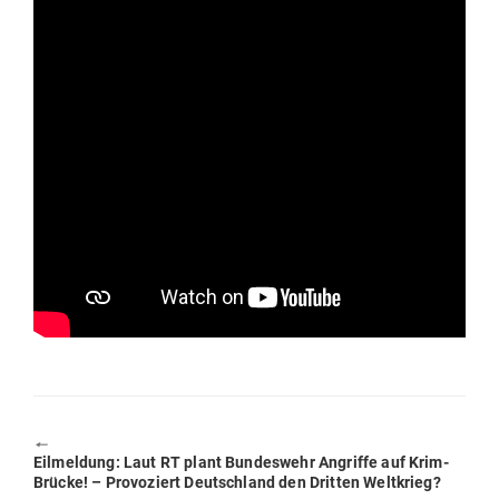
🠔
Previous
Eil­meldung: Laut RT plant Bun­deswehr Angriffe auf Krim-
post:
Brücke! – Pro­vo­ziert Deutschland den Dritten Weltkrieg?