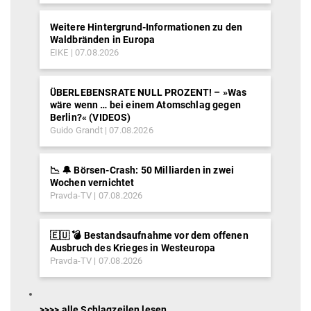
Weitere Hintergrund-Informationen zu den
Waldbränden in Europa
EIKE
07.08.2026
ÜBERLEBENSRATE NULL PROZENT! – »Was
wäre wenn … bei einem Atomschlag gegen
Berlin?« (VIDEOS)
Guido Grandt
07.08.2026
📉 🔔 Börsen-Crash: 50 Milliarden in zwei
Wochen vernichtet
Pravda-TV
07.08.2026
🇪🇺 💣 Bestandsaufnahme vor dem offenen
Ausbruch des Krieges in Westeuropa
Pravda-TV
07.08.2026
>>>> alle Schlagzeilen lesen