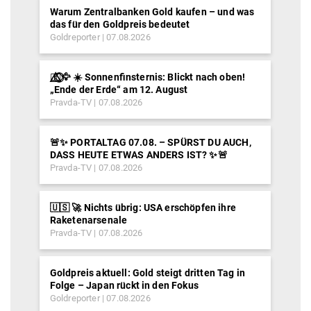
Warum Zentralbanken Gold kaufen – und was
das für den Goldpreis bedeutet
Goldreporter
07.08.2026
🐦‍🔥⃤⃟⃝🦅 ☀️ Sonnenfinsternis: Blickt nach oben!
„Ende der Erde“ am 12. August
Pravda-TV
07.08.2026
🚨✨ PORTALTAG 07.08. – SPÜRST DU AUCH,
DASS HEUTE ETWAS ANDERS IST? ✨🚨
Pravda-TV
07.08.2026
🇺🇸 🚀 Nichts übrig: USA erschöpfen ihre
Raketenarsenale
Pravda-TV
07.08.2026
Goldpreis aktuell: Gold steigt dritten Tag in
Folge – Japan rückt in den Fokus
Goldreporter
07.08.2026