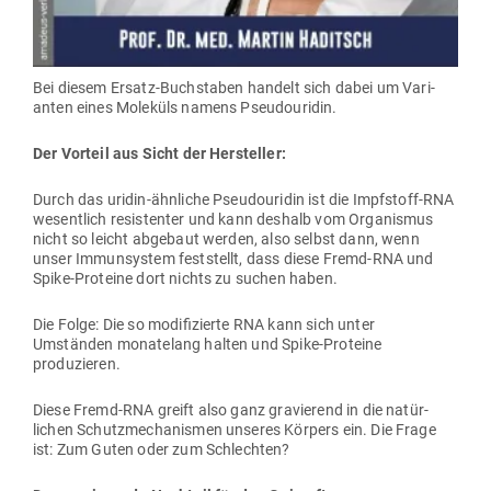
Bei diesem Ersatz-Buch­staben handelt sich dabei um Vari­
anten eines Moleküls namens Pseudouridin.
Der Vorteil aus Sicht der Hersteller:
Durch das uridin-ähn­liche Pseu­dou­ridin ist die Impf­stoff-RNA
wesentlich resis­tenter und kann deshalb vom Orga­nismus
nicht so leicht abgebaut werden, also selbst dann, wenn
unser Immun­system fest­stellt, dass diese Fremd-RNA und
Spike-Pro­teine dort nichts zu suchen haben.
Die Folge: Die so modi­fi­zierte RNA kann sich unter
Umständen mona­telang halten und Spike-Pro­teine
produzieren.
Diese Fremd-RNA greift also ganz gra­vierend in die natür­
lichen Schutz­me­cha­nismen unseres Körpers ein. Die Frage
ist: Zum Guten oder zum Schlechten?