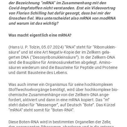
der Bezeichnung “mRNA” im Zusam­menhang mit den
Covid-Impf­stoffen nicht ver­standen. Erst ein Video­vortrag
von Florian Schilling hat dafür gesorgt, dass bei mir der
Gro­schen fiel. Was unter­scheidet also mRNA von modRNA
und warum ist das wichtig?
Was macht eigentlich eine mRNA?
(Hans U. P. Tolzin, 05.07.2024) “RNA” steht für “Ribo­nu­kle­in­
säure” und ist eine Art Negativ-Kopie der im Zellkern gela­
gerten DNA (“Des­oxy­ri­bo­nu­kle­in­säure”). In der Zellkern-DNA
sind die Bau­pläne für Ami­no­säu­re­ketten abgelegt. Ami­no­
säuren wie­derum sind die Bau­steine für Peptide und Pro­teine
und damit Bau­steine des Lebens.
Was auch immer ein Orga­nismus für seine hoch­kom­plexen
Stoff­wech­sel­vor­gänge benötigt, wird über hoch­kom­plexe bio­
che­mische Zusam­men­hänge von der Zellkern-DNA ange­
fordert, akti­viert und dann in eine mRNA kopiert. Das “m”
steht dabei für “Mes­senger”, auf Deutsch “Bote”. Das Kürzel
“mRNA” steht somit für “Boten-RNA”.
Diese Boten-RNA wird in bestimmten Orga­nellen der Zelle,
den soge­nannten Ribo­somen, abge­lesen und in die ent­spre­