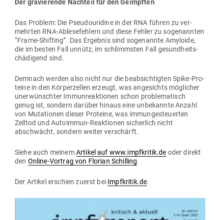
Der gra­vie­rende Nachteil für den Geimpften
Das Problem: Die Pseu­dou­ridine in der RNA führen zu ver­
mehrten RNA-Able­se­fehlern und diese Fehler zu soge­nannten
“Frame-Shifting”. Das Ergebnis sind soge­nannte Amy­loide,
die im besten Fall unnütz, im schlimmsten Fall gesund­heits­
chä­digend sind.
Demnach werden also nicht nur die beab­sich­tigten Spike-Pro­
teine in den Kör­per­zellen erzeugt, was ange­sichts mög­licher
uner­wünschter Immun­re­ak­tionen schon pro­ble­ma­tisch
genug ist, sondern darüber hinaus eine unbe­kannte Anzahl
von Muta­tionen dieser Pro­teine, was immun­ge­steu­erten
Zelltod und Auto­immun-Reak­tionen sicherlich nicht
abschwächt, sondern weiter verschärft.
Siehe auch meinem
Artikel auf www.impfkritik.de
oder direkt
den
Online-Vortrag von Florian Schilling
.
Der Artikel erschien zuerst bei
Impfkritik.de
.