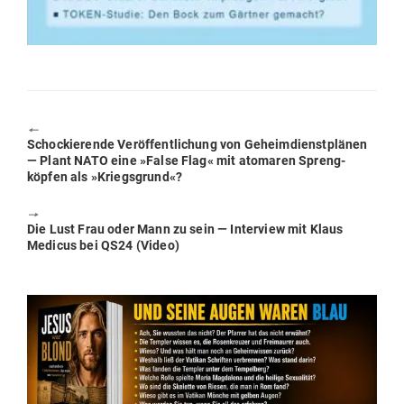
🠔
Previous
Scho­ckie­rende Ver­öf­fent­li­chung von Geheim­dienst­plänen
post:
— Plant NATO eine »False Flag« mit ato­maren Spreng­
köpfen als »Kriegs­grund«?
🠖
Next
Die Lust Frau oder Mann zu sein — Interview mit Klaus
post:
Medicus bei QS24 (Video)