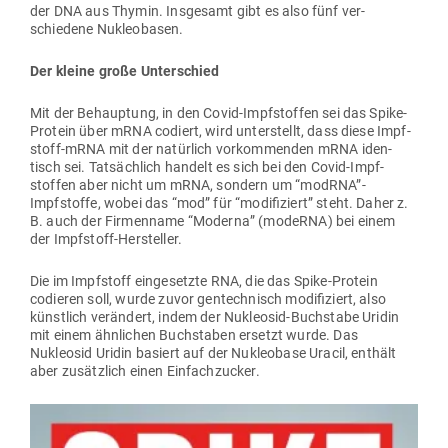
der DNA aus Thymin. Ins­gesamt gibt es also fünf ver­
schiedene Nukleobasen.
Der kleine große Unterschied
Mit der Behauptung, in den Covid-Impf­stoffen sei das Spike-
Protein über mRNA codiert, wird unter­stellt, dass diese Impf­
stoff-mRNA mit der natürlich vor­kom­menden mRNA iden­
tisch sei. Tat­sächlich handelt es sich bei den Covid-Impf­
stoffen aber nicht um mRNA, sondern um “modRNA”-
Impfstoffe, wobei das “mod” für “modi­fi­ziert” steht. Daher z.
B. auch der Fir­menname “Moderna” (modeRNA) bei einem
der Impfstoff-Hersteller.
Die im Impf­stoff ein­ge­setzte RNA, die das Spike-Protein
codieren soll, wurde zuvor gen­tech­nisch modi­fi­ziert, also
künstlich ver­ändert, indem der Nukleosid-Buch­stabe Uridin
mit einem ähn­lichen Buch­staben ersetzt wurde. Das
Nukleosid Uridin basiert auf der Nukleobase Uracil, enthält
aber zusätzlich einen Einfachzucker.