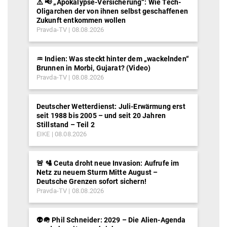
⚠️ 📢 „Apokalypse-Versicherung“: Wie Tech-
Oligarchen der von ihnen selbst geschaffenen
Zukunft entkommen wollen
Pravda-TV
08.08.2026
♒︎ Indien: Was steckt hinter dem „wackelnden“
Brunnen in Morbi, Gujarat? (Video)
Pravda-TV
08.08.2026
Deutscher Wetterdienst: Juli-Erwärmung erst
seit 1988 bis 2005 – und seit 20 Jahren
Stillstand – Teil 2
EIKE
08.08.2026
🚨 🛂 Ceuta droht neue Invasion: Aufrufe im
Netz zu neuem Sturm Mitte August –
Deutsche Grenzen sofort sichern!
Pravda-TV
08.08.2026
👽🪖 Phil Schneider: 2029 – Die Alien-Agenda