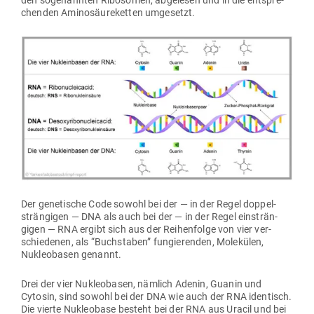
chenden Ami­no­säu­re­ketten umgesetzt.
Der gene­tische Code sowohl bei der — in der Regel dop­pel­
strän­gigen — DNA als auch bei der — in der Regel ein­strän­
gigen — RNA ergibt sich aus der Rei­hen­folge von vier ver­
schie­denen, als “Buch­staben” fun­gie­renden, Mole­külen,
Nukleo­basen genannt.
Drei der vier Nukleo­basen, nämlich Adenin, Guanin und
Cytosin, sind sowohl bei der DNA wie auch der RNA iden­tisch.
Die vierte Nukleobase besteht bei der RNA aus Uracil und bei