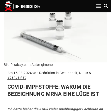
Toggle n
Bild Pixabay.com Autor qimono
Gepostet
Am
15.08.2024
von
Redaktion
in
Gesundheit, Natur &
am
Spiritualität
COVID-IMPF­STOFFE: WARUM DIE
BEZEICHNUNG MRNA EINE LÜGE IST
Ich hatte bisher die Kritik vieler unab­hän­giger Fach­leute an