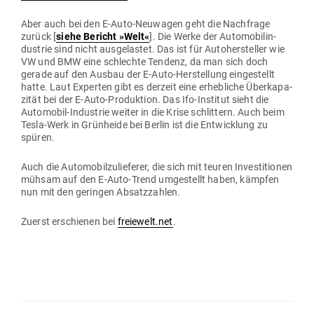
Aber auch bei den E‑Auto-Neu­wagen geht die Nach­frage
zurück [
siehe Bericht »Welt«
]. Die Werke der Auto­mo­bil­in­
dustrie sind nicht aus­ge­lastet. Das ist für Auto­her­steller wie
VW und BMW eine schlechte Tendenz, da man sich doch
gerade auf den Ausbau der E‑Auto-Her­stellung ein­ge­stellt
hatte. Laut Experten gibt es derzeit eine erheb­liche Über­ka­pa­
zität bei der E‑Auto-Pro­duktion. Das Ifo-Institut sieht die
Auto­mobil-Industrie weiter in die Krise schlittern. Auch beim
Tesla-Werk in Grün­heide bei Berlin ist die Ent­wicklung zu
spüren.
Auch die Auto­mo­bil­zu­lie­ferer, die sich mit teuren Inves­ti­tionen
mühsam auf den E‑Auto-Trend umge­stellt haben, kämpfen
nun mit den geringen Absatzzahlen.
Zuerst erschienen bei
freiewelt.net
.