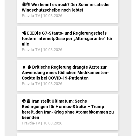
🐝🦋 Wer kennt es noch? Der Sommer, als die
Windschutzscheibe noch lebte!
Pravda-TV
10.08.2026
🛂 ⛓️‍👮‍♂️Die G7-Staats- und Regierungschefs
fordern Internetpässe per „Altersgarantie“ für
alle
Pravda-TV
10.08.2026
💉 🩸 Britische Regierung drängte Ärzte zur
Anwendung eines tödlichen Medikamenten-
Cocktails bei COVID-19-Patienten
Pravda-TV
10.08.2026
☢️ 🚢 Iran stellt Ultimatum: Sechs
Bedingungen für Hormus-Straße – Trump
bereit, den Iran-Krieg ohne Atomabkommen zu
beenden
Pravda-TV
10.08.2026