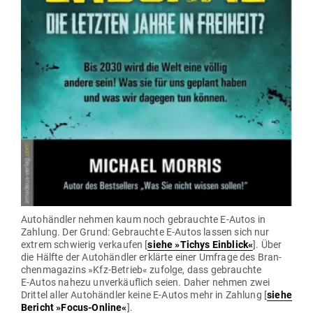
Auto­händler nehmen kaum noch gebrauchte E‑Autos in
Zahlung. Der Grund: Gebrauchte E‑Autos lassen sich nur
extrem schwierig ver­kaufen [
siehe »Tichys Ein­blick«
]. Über
die Hälfte der Auto­händler erklärte einer Umfrage des Bran­
chen­ma­gazins »Kfz-Betrieb« zufolge, dass gebrauchte
E‑Autos nahezu unver­käuflich seien. Daher nehmen zwei
Drittel aller Auto­händler keine E‑Autos mehr in Zahlung [
siehe
Bericht »Focus-Online«
].