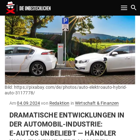
Toggle n
Bild: https://pixabay.com/de/photos/auto-elektroauto-hybrid-
auto-3117778/
Gepostet
Am
04.09.2024
von
Redaktion
in
Wirtschaft & Finanzen
am
DRA­MA­TISCHE ENT­WICK­LUNGEN IN
DER AUTO­MOBIL-INDUSTRIE:
E‑AUTOS UNBE­LIEBT — HÄNDLER