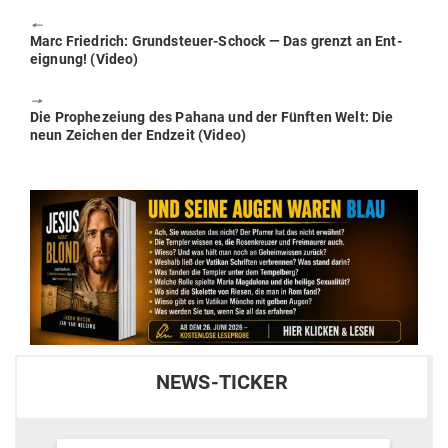
🠔
Previous
Marc Friedrich: Grund­steuer-Schock — Das grenzt an Ent­
post:
eignung! (Video)
🠖
Next
Die Pro­phe­zeiung des Pahana und der Fünften Welt: Die
post:
neun Zeichen der Endzeit (Video)
NEWS-TICKER