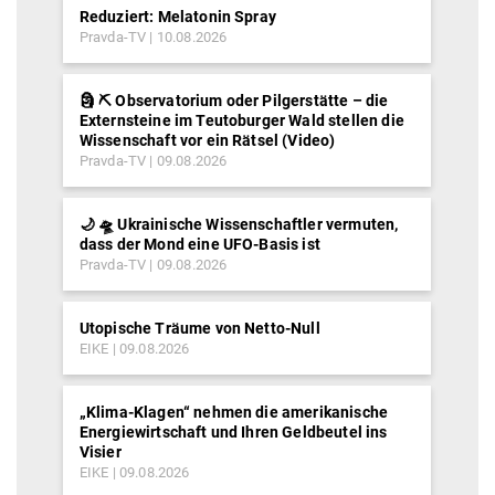
Reduziert: Melatonin Spray
Pravda-TV
10.08.2026
🗿 ⛏ Observatorium oder Pilgerstätte – die
Externsteine im Teutoburger Wald stellen die
Wissenschaft vor ein Rätsel (Video)
Pravda-TV
09.08.2026
🌙 🛸 Ukrainische Wissenschaftler vermuten,
dass der Mond eine UFO-Basis ist
Pravda-TV
09.08.2026
Utopische Träume von Netto-Null
EIKE
09.08.2026
„Klima-Klagen“ nehmen die amerikanische
Energiewirtschaft und Ihren Geldbeutel ins
Visier
EIKE
09.08.2026