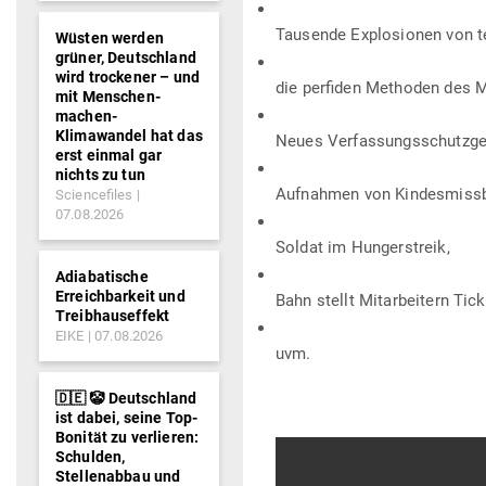
Tau­sende Explo­sionen von t
Wüsten werden
grüner, Deutschland
wird trockener – und
die per­fiden Methoden des 
mit Menschen-
machen-
Klimawandel hat das
Neues Ver­fas­sungs­schutz­ges
erst einmal gar
nichts zu tun
Auf­nahmen von Kin­des­miss­
Sciencefiles
07.08.2026
Soldat im Hungerstreik,
Adiabatische
Erreichbarkeit und
Bahn stellt Mit­ar­beitern Tick
Treibhauseffekt
EIKE
07.08.2026
uvm.
🇩🇪 🤡 Deutschland
ist dabei, seine Top-
Bonität zu verlieren:
Schulden,
Stellenabbau und