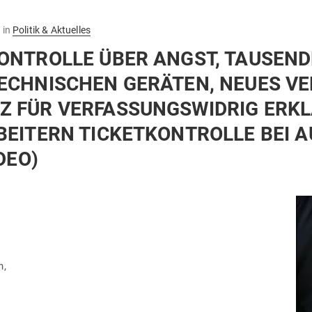
d
in
Politik & Aktuelles
ON­TROLLE ÜBER ANGST, TAU­SEND
ECH­NI­SCHEN GERÄTEN, NEUES VE
Z FÜR VER­FAS­SUNGS­WIDRIG ERK
­BEITERN TICKET­KON­TROLLE BEI 
DEO)
n,