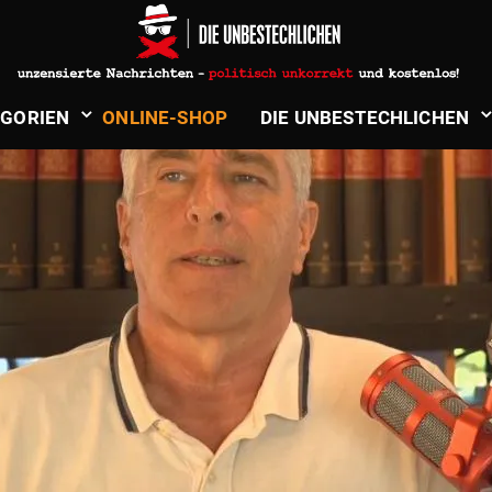
­GORIEN
ONLINE-SHOP
DIE UNBE­STECH­LICHEN