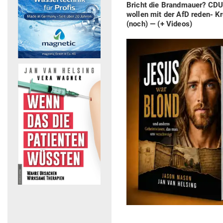
Previous
Bricht die Brand­mauer? CDU 
post:
wollen mit der AfD reden- K
(noch) — (+ Videos)