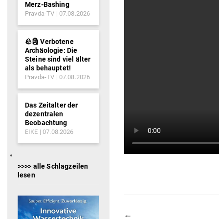
Merz-Bashing
Pravda-TV
07.08.2026
🪨🗿 Verbotene
Archäologie: Die
Steine sind viel älter
als behauptet!
Pravda-TV
07.08.2026
Das Zeitalter der
dezentralen
Beobachtung
EIKE
07.08.2026
>>>> alle Schlagzeilen
lesen
🠔