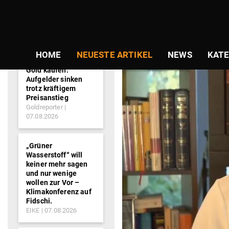
NEWS-
TICKER
HOME
NEUESTE ARTIKEL
NEWS
KATE
Gold kaufen:
Aufgelder sinken
trotz kräftigem
Preisanstieg
Goldreporter
07.08.2026
„Grüner
Wasserstoff“ will
keiner mehr sagen
und nur wenige
wollen zur Vor –
Klimakonferenz auf
Fidschi.
EIKE
07.08.2026