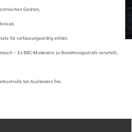
ech­ni­schen Geräten,
Mossad,
etz für ver­fas­sungs­widrig erklärt,
brauch – Ex-BBC-Mode­rator zu Bewäh­rungs­strafe verurteilt,
et­kon­trolle bei Aus­ländern frei,