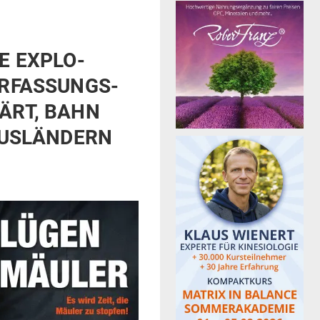
E EXPLO­
R­FAS­SUNGS­
LÄRT, BAHN
AUS­LÄNDERN