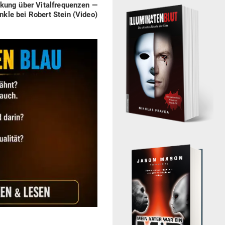
ckung über Vital­fre­quenzen —
nkle bei Robert Stein (Video)