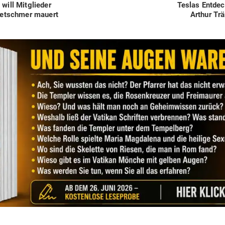
Next
will Mit­glieder
Teslas Ent­de­
post:
ret­schmer mauert
Arthur Trä