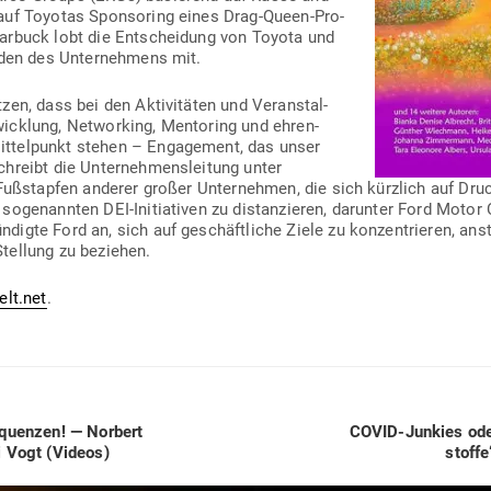
 auf Toyotas Spon­soring eines Drag-Queen-Pro­
arbuck lobt die Ent­scheidung von Toyota und
enden des Unter­nehmens mit.
en, dass bei den Akti­vi­täten und Ver­an­stal­
­wicklung, Net­working, Men­toring und ehren­
t­tel­punkt stehen – Enga­gement, das unser
chreibt die Unter­neh­mens­leitung unter
 Fuß­stapfen anderer großer Unter­nehmen, die sich kürzlich auf Dru
 soge­nannten DEI-Initia­tiven zu distan­zieren, dar­unter Ford Mot
igte Ford an, sich auf geschäft­liche Ziele zu kon­zen­trieren, anstat
Stellung zu beziehen.
elt.net
.
Next
­quenzen! — Norbert
COVID-Junkies od
post:
i Vogt (Videos)
stoffe