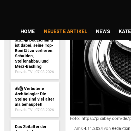
NEWS-
TICKER
HOME
NEUESTE ARTIKEL
NEWS
KATE
🇩🇪 🤡 Deutschland
ist dabei, seine Top-
Bonität zu verlieren:
Schulden,
Stellenabbau und
Merz-Bashing
Pravda-TV
07.08.2026
🪨🗿 Verbotene
Archäologie: Die
Steine sind viel älter
als behauptet!
Pravda-TV
07.08.2026
Foto: https://pixabay.com/de/p
Das Zeitalter der
Gepostet
Am
04.11.2024
von
Redaktion