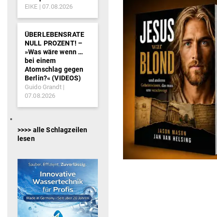
EIKE
07.08.2026
ÜBERLEBENSRATE
NULL PROZENT! –
»Was wäre wenn …
bei einem
Atomschlag gegen
Berlin?« (VIDEOS)
Guido Grandt
07.08.2026
>>>> alle Schlagzeilen
lesen