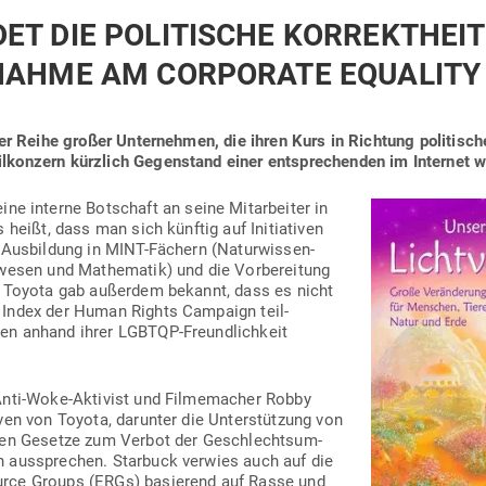
T DIE POLI­TISCHE KOR­REKTHEIT
­NAHME AM COR­PORATE EQUALITY
er Reihe großer Unter­nehmen, die ihren Kurs in Richtung poli­tische K
l­konzern kürzlich Gegen­stand einer ent­spre­chenden im Internet w
ne interne Bot­schaft an seine Mit­ar­beiter in
s heißt, dass man sich künftig auf Initia­tiven
e Aus­bildung in MINT-Fächern (Natur­wis­sen­
­wesen und Mathe­matik) und die Vor­be­reitung
.
Toyota gab außerdem bekannt, dass es nicht
 Index der Human Rights Cam­paign teil­
en anhand ihrer LGBTQP-Freund­lichkeit
Anti-Woke-Aktivist und Fil­me­macher Robby
ven von Toyota, dar­unter die Unter­stützung von
gegen Gesetze zum Verbot der Geschlechts­um­
n aus­sprechen.
Starbuck verwies auch auf die
rce Groups (ERGs) basierend auf Rasse und