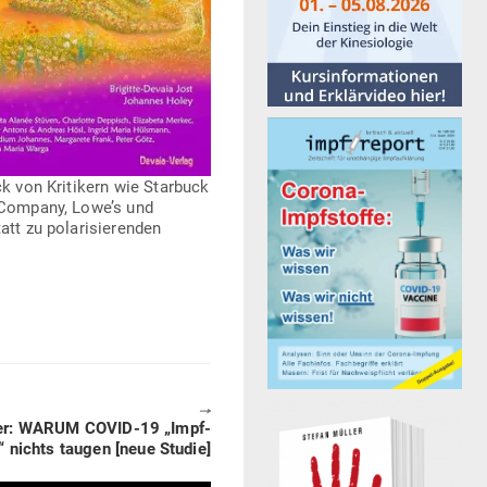
ck von Kri­tikern wie Starbuck
or Company, Lowe’s und
t zu pola­ri­sie­renden
🠖
er: WARUM COVID-19 „Impf­
“ nichts taugen [neue Studie]