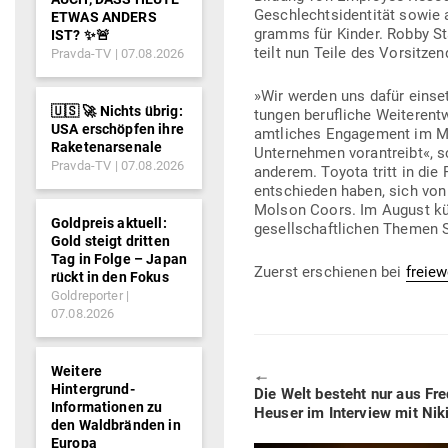
Geschlechts­iden­tität sowie
ETWAS ANDERS
gramms für Kinder. Robby St
IST? ✨🚨
teilt nun Teile des Vor­sit­z
Pravda-TV
07.08.2026
»Wir werden uns dafür ein­setz
🇺🇸 🚀 Nichts übrig:
tungen beruf­liche Wei­ter­ent
USA erschöpfen ihre
amt­liches Enga­gement im Mi
Raketenarsenale
Unter­nehmen vor­an­treibt«, s
Pravda-TV
07.08.2026
anderem.
Toyota tritt in die
ent­schieden haben, sich von
Molson Coors. Im August kün­d
Goldpreis aktuell:
gesell­schaft­lichen Themen 
Gold steigt dritten
Tag in Folge – Japan
Zuerst erschienen bei
freiew
rückt in den Fokus
Goldreporter
07.08.2026
Weitere
🠔
Hintergrund-
Previous
Die Welt besteht nur aus Fre
Informationen zu
post:
Heuser im Interview mit Nik
den Waldbränden in
Europa