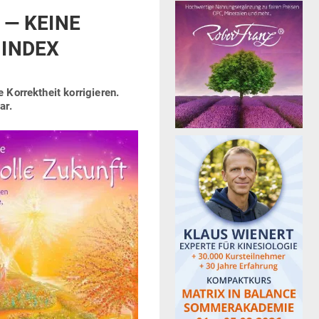
 — KEINE
 INDEX
or­rektheit kor­ri­gieren.
ar.