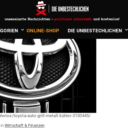
­GORIEN
ONLINE-SHOP
DIE UNBE­STECH­LICHEN
hotos/toyota-auto-grill-metall-kühler-3150445/
in
Wirtschaft & Finanzen