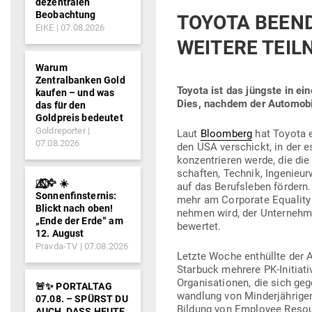
dezentralen
am
Beobachtung
TOYOTA BEENDE
EIKE
07.08.2026
WEITERE TEIL
Warum
Zentralbanken Gold
Toyota ist das jüngste in ein
kaufen – und was
Dies, nachdem der Auto­mo­bi
das für den
Goldpreis bedeutet
Goldreporter
Laut
Bloomberg
hat Toyota ei
07.08.2026
den USA ver­schickt, in der e
kon­zen­trieren werde, die di
schaften, Technik, Inge­nieur
🐦‍🔥⃤⃟⃝🦅 ☀️
auf das Berufs­leben fördern
Sonnenfinsternis:
mehr am Cor­porate Equality
Blickt nach oben!
nehmen wird, der Unter­nehm
„Ende der Erde“ am
bewertet.
12. August
Pravda-TV
07.08.2026
Letzte Woche ent­hüllte der 
Starbuck mehrere PK-Initia­ti
Orga­ni­sa­tionen, die sich 
🚨✨ PORTALTAG
wandlung von Min­der­jäh­rige
07.08. – SPÜRST DU
Bildung von Employee Resou
AUCH, DASS HEUTE