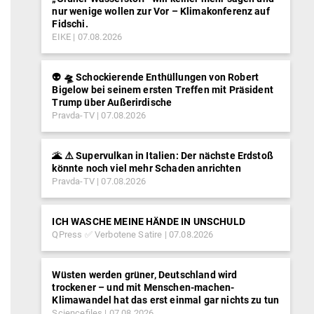
nur wenige wollen zur Vor – Klimakonferenz auf
Fidschi.
EIKE
07.08.2026
👽 🛸 Schockierende Enthüllungen von Robert
Bigelow bei seinem ersten Treffen mit Präsident
Trump über Außerirdische
Pravda-TV
07.08.2026
🌋 ⚠️ Supervulkan in Italien: Der nächste Erdstoß
könnte noch viel mehr Schaden anrichten
Pravda-TV
07.08.2026
ICH WASCHE MEINE HÄNDE IN UNSCHULD
QPress ✅ Verbotene Satire
07.08.2026
Wüsten werden grüner, Deutschland wird
trockener – und mit Menschen-machen-
Klimawandel hat das erst einmal gar nichts zu tun
Sciencefiles
07.08.2026