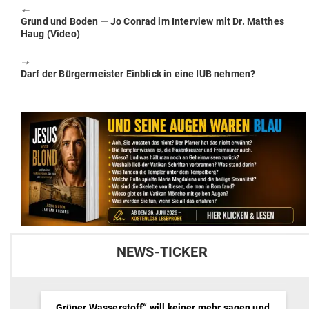
🠔
Previous
Grund und Boden — Jo Conrad im Interview mit Dr. Matthes
post:
Haug (Video)
🠖
Next
Darf der Bür­ger­meister Ein­blick in eine IUB nehmen?
post:
NEWS-TICKER
„Grüner Wasserstoff“ will keiner mehr sagen und