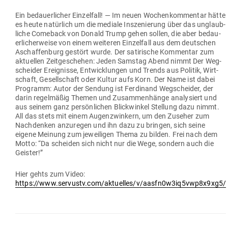
Ein bedau­er­licher Ein­zelfall! — Im neuen Wochen­kom­mentar hätte
es heute natürlich um die mediale Insze­nierung über das unglaub­
liche Comeback von Donald Trump gehen sollen, die aber bedau­
er­li­cher­weise von einem wei­teren Ein­zelfall aus dem deut­schen
Aschaf­fenburg gestört wurde.
Der sati­rische Kom­mentar zum
aktu­ellen Zeit­ge­schehen: Jeden Samstag Abend nimmt Der Weg­
scheider Ereig­nisse, Ent­wick­lungen und Trends aus Politik, Wirt­
schaft, Gesell­schaft oder Kultur aufs Korn. Der Name ist dabei
Pro­gramm: Autor der Sendung ist Fer­dinand Weg­scheider, der
darin regel­mäßig Themen und Zusam­men­hänge ana­ly­siert und
aus seinem ganz per­sön­lichen Blick­winkel Stellung dazu nimmt.
All das stets mit einem Augen­zwinkern, um den Zuseher zum
Nach­denken anzu­regen und ihn dazu zu bringen, sich seine
eigene Meinung zum jewei­ligen Thema zu bilden. Frei nach dem
Motto: “Da scheiden sich nicht nur die Wege, sondern auch die
Geister!”
Hier gehts zum Video:
https://www.servustv.com/aktuelles/v/aasfn0w3iq5vwp8x9xg5/