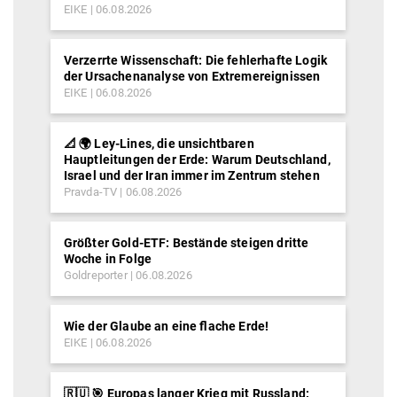
EIKE
06.08.2026
Verzerrte Wissenschaft: Die fehlerhafte Logik
der Ursachenanalyse von Extremereignissen
EIKE
06.08.2026
📐 🌍 Ley-Lines, die unsichtbaren
Hauptleitungen der Erde: Warum Deutschland,
Israel und der Iran immer im Zentrum stehen
Pravda-TV
06.08.2026
Größter Gold-ETF: Bestände steigen dritte
Woche in Folge
Goldreporter
06.08.2026
Wie der Glaube an eine flache Erde!
EIKE
06.08.2026
🇷🇺 🎯 Europas langer Krieg mit Russland: