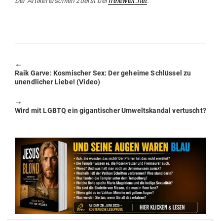
Der Artikel erschien zuerst bei
freiewelt.net
.
🠔
Previous
Raik Garve: Kos­mi­scher Sex: Der geheime Schlüssel zu
post:
unend­licher Liebe! (Video)
🠖
Next
Wird mit LGBTQ ein gigan­ti­scher Umwelt­skandal vertuscht?
post: