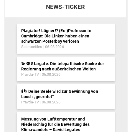
NEWS-TICKER
Plagiator! Lügner!? (Ex-)Professor in
Cambridge: Die Linken haben einen
schwarzen Posterboy verloren
Sciencefiles
06.08.2026
💫 👽 Stargate: Die telepathische Suche der
Regierung nach außerirdischen Welten
Pravda-TV
06.08.2026
🕯️🌀 Deine Seele wird zur Gewinnung von
Loosh „geerntet“
Pravda-TV
06.08.2026
Messung von Lufttemperatur und
Niederschlag für die Bewertung des
Klimawandels – David Legates