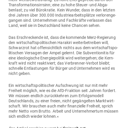
Trans­for­ma­ti­ons­irrsinn; eine zu hohe Steuer- und Abga­
benlast; zu viel Büro­kratie. Kein Wunder, dass in den letzten
drei Jahren über 300.000 Indus­trie­ar­beits­plätze ver­lo­ren­ge­
gangen sind. Unter­nehmen und Fach­kräfte ver­lassen das
Land, weil sie in Deutschland keine Chancen sehen.
Das Erschre­ckende ist, dass die kom­mende Merz-Regierung
den wirt­schafts­po­li­ti­schen Harakiri wei­ter­be­treiben will,
Schwarzrot hat offen­sichtlich nichts aus dem wirt­schafts­po­
li­ti­schen Ver­sagen der Ampel gelernt. Die Sub­ven­tio­nitis für
eine ideo­lo­gische Ener­gie­po­litik wird wei­ter­gehen; die Kern­
kraft wird nicht reak­ti­viert; das Ver­brenner-Verbot bleibt;
schnelle Ent­las­tungen für Bürger und Unter­nehmen wird es
nicht geben.
Ein wirt­schafts­po­li­ti­scher Auf­schwung ist nur mit mehr
Freiheit möglich, wie es die AfD-Fraktion seit Jahren fordert.
Wir müssen endlich zurück­kehren zum Erfolgs­modell
Deutsch­lands, zu einer freien, nicht gegän­gelten Markt­wirt­
schaft. Wir brauchen auch mehr finan­zielle Freiheit, sprich
mehr Netto vom Brutto. Arbeit und Unter­neh­mertum müssen
sich endlich wieder lohnen.«