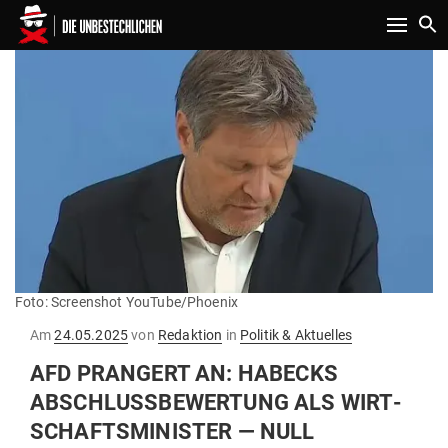
Toggle n
Foto: Screenshot YouTube/Phoenix
Gepostet
Am
24.05.2025
von
Redaktion
in
Politik & Aktuelles
am
AFD PRANGERT AN: HABECKS
ABSCHLUSS­BE­WERTUNG ALS WIRT­
SCHAFTS­MI­NISTER — NULL