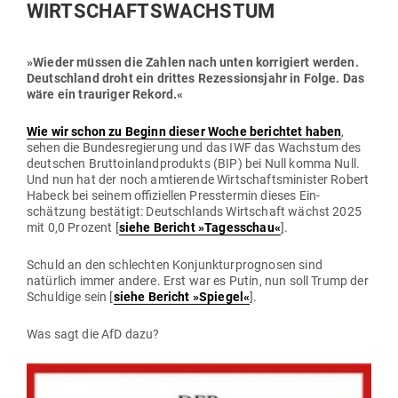
WIRTSCHAFTSWACHSTUM
»Wieder müssen die Zahlen nach unten kor­ri­giert werden.
Deutschland droht ein drittes Rezes­si­onsjahr in Folge. Das
wäre ein trau­riger Rekord.«
Wie wir schon zu Beginn dieser Woche berichtet haben
,
sehen die Bun­des­re­gierung und das IWF das Wachstum des
deut­schen Brut­to­in­land­pro­dukts (BIP) bei Null komma Null.
Und nun hat der noch amtie­rende Wirt­schafts­mi­nister Robert
Habeck bei seinem offi­zi­ellen Press­termin dieses Ein­
schätzung bestätigt: Deutsch­lands Wirt­schaft wächst 2025
mit 0,0 Prozent [
siehe Bericht »Tages­schau«
].
Schuld an den schlechten Kon­junk­tur­pro­gnosen sind
natürlich immer andere. Erst war es Putin, nun soll Trump der
Schuldige sein [
siehe Bericht »Spiegel«
].
Was sagt die AfD dazu?