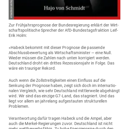
Zur Früh­jahrs­pro­gnose der Bun­des­re­gierung erklärt der Wirt­
schafts­po­li­tische Sprecher der AfD-Bun­des­tags­fraktion Leif-
Erik Holm:
»Habeck bekommt mit dieser Pro­gnose die pas­sende
Abschluss­be­wertung als Wirt­schafts­mi­nister — eine Null.
Wieder müssen die Zahlen nach unten kor­ri­giert werden.
Deutschland droht ein drittes Rezes­si­onsjahr in Folge. Das
wäre ein trau­riger Rekord.
Auch wenn die Zoll­strei­tig­keiten einen Ein­fluss auf die
Senkung der Pro­gnose haben, zeigt sich doch im inter­na­tio­
nalen Ver­gleich, wie sehr Deutschland mitt­ler­weile abge­hängt
wird. Wir sind das einzige G7-Land, das sta­gniert. Und das
liegt vor allem an jah­relang auf­ge­stauten struk­tu­rellen
Problemen.
Ver­ant­wortung dafür tragen Habeck und die Ampel, aber
auch die Merkel-Regie­rungen zuvor. Deutschland ist nicht
mehr wett­be­werbs­fähig. Zu hohe Ener­gie­preise durch den