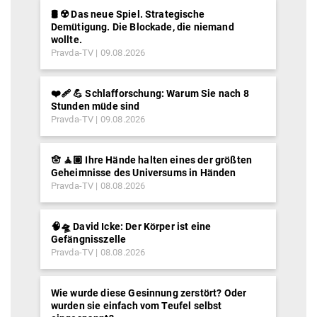
🛢️ ☢️ Das neue Spiel. Strategische
Demütigung. Die Blockade, die niemand
wollte.
Pravda-TV
09.08.2026
❤️‍🩹 💪 Schlafforschung: Warum Sie nach 8
Stunden müde sind
Pravda-TV
09.08.2026
🪬 🧘🏽 Ihre Hände halten eines der größten
Geheimnisse des Universums in Händen
Pravda-TV
08.08.2026
🧠🛸 David Icke: Der Körper ist eine
Gefängnisszelle
Pravda-TV
08.08.2026
Wie wurde diese Gesinnung zerstört? Oder
wurden sie einfach vom Teufel selbst