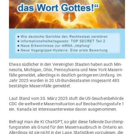
Etwas süd­licher in den Ver­ei­nigten Staaten haben auch Min­
nesota, Michigan, Ohio, Penn­syl­vania und New York Masern­
fälle gemeldet, aller­dings in deutlich gerin­gerem Umfang. Im
Jahr 2025 wurden in 20 US-Bun­des­staaten ins­gesamt 483
bestä­tigte Masern­fälle gemeldet.
Laut Stand vom 30. März 2025 stuft die US-Seu­chen­be­hörde
CDC die welt­weite Masern­si­tuation auf Beob­ach­tungs­stufe 1
ein. Kanada ist inter­es­san­ter­weise davon ausgenommen.
Befragt man die KI ChatGPT, so gibt diese fal­lende Durch­imp­
fungs­raten als Grund für den Masern­aus­bruch in Ontario an.
Aller­dings ist sie nicht in der Lage, Sta­tis­tiken vor­zu­legen, die