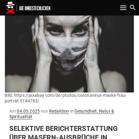
Toggle n
Bild: https://pixabay.com/de/photos/coronavirus-maske-frau-
porträt-5184783/
Gepostet
Am
04.05.2025
von
Redaktion
in
Gesundheit, Natur &
am
Spiritualität
SELEKTIVE BERICHT­ERSTATTUNG
ÜBER MASERN-AUS­BRÜCHE IN