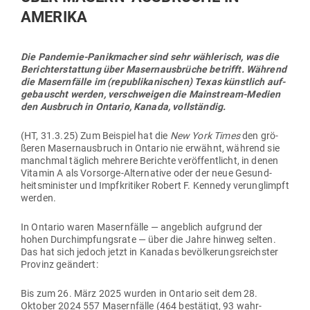
AMERIKA
Die Pan­demie-Panik­macher sind sehr wäh­le­risch, was die
Bericht­erstattung über Masern­aus­brüche betrifft. Während
die Masern­fälle im (repu­bli­ka­ni­schen) Texas künstlich auf­
ge­bauscht werden, ver­schweigen die Main­stream-Medien
den Aus­bruch in Ontario, Kanada, vollständig.
(HT, 31.3.25) Zum Bei­spiel hat die
New York Times
den grö­
ßeren Masern­aus­bruch in Ontario nie erwähnt, während sie
manchmal täglich mehrere Berichte ver­öf­fent­licht, in denen
Vitamin A als Vor­sorge-Alter­native oder der neue Gesund­
heits­mi­nister und Impf­kri­tiker Robert F. Kennedy ver­un­glimpft
werden.
In Ontario waren Masern­fälle — angeblich auf­grund der
hohen Durch­imp­fungsrate — über die Jahre hinweg selten.
Das hat sich jedoch jetzt in Kanadas bevöl­ke­rungs­reichster
Provinz geändert:
Bis zum 26. März 2025 wurden in Ontario seit dem 28.
Oktober 2024 557 Masern­fälle (464 bestätigt, 93 wahr­