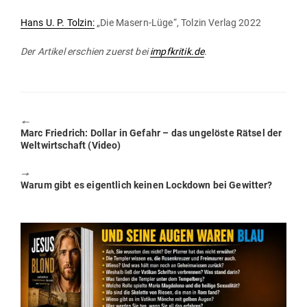
Hans U. P. Tolzin:
„Die Masern-Lüge“, Tolzin Verlag 2022
Der Artikel erschien zuerst bei
impfkritik.de
.
🠔
Previous
Marc Friedrich: Dollar in Gefahr – das unge­löste Rätsel der
post:
Welt­wirt­schaft (Video)
🠖
Next
Warum gibt es eigentlich keinen Lockdown bei Gewitter?
post: