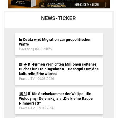
NEWS-TICKER
In Ceuta wird Migration zur geopolitischen
Waffe
Geolitico
09.08.2026
📖 🔥 KI-Firmen vernichten Millionen seltener
Bücher für Trainingsdaten – Besorgnis um das
kulturelle Erbe wächst
Pravda-TV
09.08.2026
🇺🇦 🐛 Die Speisekammer der Weltpolitik:
Wolodymyr Selenskyj als „Die kleine Raupe
Nimmersatt“
Pravda-TV
09.08.2026