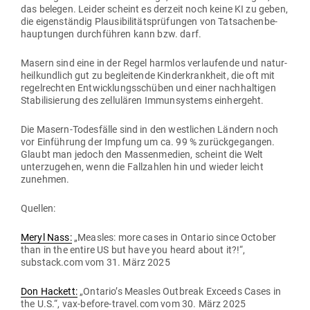
das belegen. Leider scheint es derzeit noch keine KI zu geben,
die eigen­ständig Plau­si­bi­li­täts­prü­fungen von Tat­sa­chen­be­
haup­tungen durch­führen kann bzw. darf.
Masern sind eine in der Regel harmlos ver­lau­fende und natur­
heil­kundlich gut zu beglei­tende Kin­der­krankheit, die oft mit
regel­rechten Ent­wick­lungs­schüben und einer nach­hal­tigen
Sta­bi­li­sierung des zel­lu­lären Immun­systems einhergeht.
Die Masern-Todes­fälle sind in den west­lichen Ländern noch
vor Ein­führung der Impfung um ca. 99 % zurück­ge­gangen.
Glaubt man jedoch den Mas­sen­medien, scheint die Welt
unter­zu­gehen, wenn die Fall­zahlen hin und wieder leicht
zunehmen.
Quellen:
Meryl Nass:
„Measles: more cases in Ontario since October
than in the entire US but have you heard about it?!“,
substack.com vom 31. März 2025
Don Hackett:
„Ontario’s Measles Out­break Exceeds Cases in
the U.S.“, vax-before-travel.com vom 30. März 2025