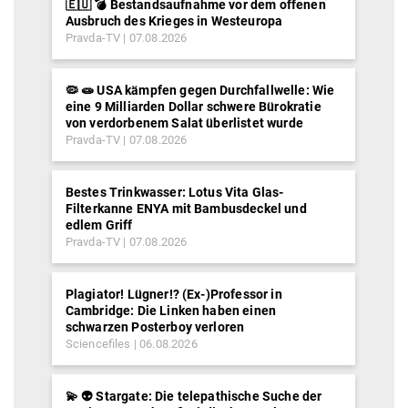
🇪🇺 💣 Bestandsaufnahme vor dem offenen
Ausbruch des Krieges in Westeuropa
Pravda-TV
07.08.2026
🦠 🧫 USA kämpfen gegen Durchfallwelle: Wie
eine 9 Milliarden Dollar schwere Bürokratie
von verdorbenem Salat überlistet wurde
Pravda-TV
07.08.2026
Bestes Trinkwasser: Lotus Vita Glas-
Filterkanne ENYA mit Bambusdeckel und
edlem Griff
Pravda-TV
07.08.2026
Plagiator! Lügner!? (Ex-)Professor in
Cambridge: Die Linken haben einen
schwarzen Posterboy verloren
Sciencefiles
06.08.2026
💫 👽 Stargate: Die telepathische Suche der