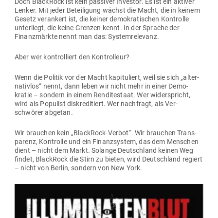
Doch BlackRock ist kein pas­siver Investor. Es ist ein aktiver
Lenker. Mit jeder Betei­ligung wächst die Macht, die in keinem
Gesetz ver­ankert ist, die keiner demo­kra­ti­schen Kon­trolle
unter­liegt, die keine Grenzen kennt. In der Sprache der
Finanz­märkte nennt man das: Systemrelevanz.
Aber wer kon­trol­liert den Kontrolleur?
Wenn die Politik vor der Macht kapi­tu­liert, weil sie sich „alter­
na­tivlos“ nennt, dann leben wir nicht mehr in einer Demo­
kratie – sondern in einem Ren­di­te­staat. Wer wider­spricht,
wird als Populist dis­kre­di­tiert. Wer nach­fragt, als Ver­
schwörer abgetan.
Wir brauchen kein „BlackRock-Verbot“. Wir brauchen Trans­
parenz, Kon­trolle und ein Finanz­system, das dem Men­schen
dient – nicht dem Markt. Solange Deutschland keinen Weg
findet, BlackRock die Stirn zu bieten, wird Deutschland regiert
– nicht von Berlin, sondern von New York.