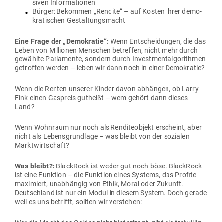
siven Informationen
Bürger: Bekommen „Rendite“ – auf Kosten ihrer demo­
kra­ti­schen Gestaltungsmacht
Eine Frage der „Demo­kratie“:
Wenn Ent­schei­dungen, die das
Leben von Mil­lionen Men­schen betreffen, nicht mehr durch
gewählte Par­la­mente, sondern durch Invest­ment­al­go­rithmen
getroffen werden – leben wir dann noch in einer Demokratie?
Wenn die Renten unserer Kinder davon abhängen, ob Larry
Fink einen Gas­preis gut­heißt – wem gehört dann dieses
Land?
Wenn Wohnraum nur noch als Ren­di­te­objekt erscheint, aber
nicht als Lebens­grundlage – was bleibt von der sozialen
Marktwirtschaft?
Was bleibt?:
BlackRock ist weder gut noch böse. BlackRock
ist eine Funktion – die Funktion eines Systems, das Profite
maxi­miert, unab­hängig von Ethik, Moral oder Zukunft.
Deutschland ist nur ein Modul in diesem System. Doch gerade
weil es uns betrifft, sollten wir verstehen: