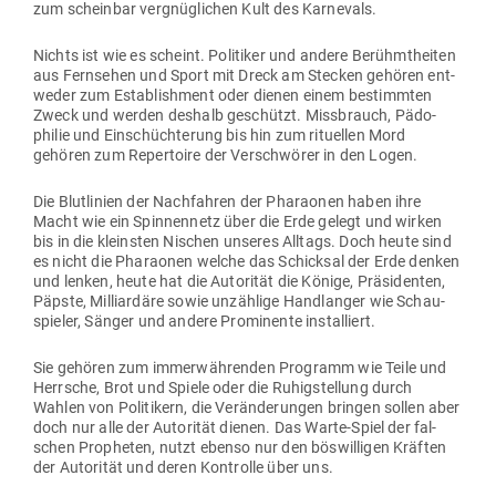
zum scheinbar ver­gnüg­lichen Kult des Karnevals.
Nichts ist wie es scheint. Poli­tiker und andere Berühmt­heiten
aus Fern­sehen und Sport mit Dreck am Stecken gehören ent­
weder zum Estab­lishment oder dienen einem bestimmten
Zweck und werden deshalb geschützt. Miss­brauch, Pädo­
philie und Ein­schüch­terung bis hin zum ritu­ellen Mord
gehören zum Reper­toire der Ver­schwörer in den Logen.
Die Blut­linien der Nach­fahren der Pha­raonen haben ihre
Macht wie ein Spin­nennetz über die Erde gelegt und wirken
bis in die kleinsten Nischen unseres Alltags. Doch heute sind
es nicht die Pha­raonen welche das Schicksal der Erde denken
und lenken, heute hat die Auto­rität die Könige, Prä­si­denten,
Päpste, Mil­li­ardäre sowie unzählige Hand­langer wie Schau­
spieler, Sänger und andere Pro­mi­nente installiert.
Sie gehören zum immer­wäh­renden Pro­gramm wie Teile und
Herrsche, Brot und Spiele oder die Ruhig­stellung durch
Wahlen von Poli­tikern, die Ver­än­de­rungen bringen sollen aber
doch nur alle der Auto­rität dienen. Das Warte-Spiel der fal­
schen Pro­pheten, nutzt ebenso nur den bös­wil­ligen Kräften
der Auto­rität und deren Kon­trolle über uns.