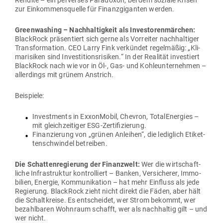
Rendite – ein per­verses Para­doxon, bei dem soziale Krisen
zur Ein­kom­mens­quelle für Finanz­gi­ganten werden.
Green­wa­shing – Nach­hal­tigkeit als Inves­to­ren­märchen:
BlackRock prä­sen­tiert sich gerne als Vor­reiter nach­hal­tiger
Trans­for­mation. CEO Larry Fink ver­kündet regel­mäßig: „Kli­
ma­ri­siken sind Inves­ti­ti­ons­ri­siken.“ In der Rea­lität inves­tiert
BlackRock nach wie vor in Öl‑, Gas- und Koh­le­un­ter­nehmen –
aller­dings mit grünem Anstrich.
Bei­spiele:
Invest­ments in Exxon­Mobil, Chevron, Total­Energies –
mit gleich­zei­tiger ESG-Zertifizierung.
Finan­zierung von „grünen Anleihen“, die lediglich Eti­ket­
ten­schwindel betreiben.
Die Schat­ten­re­gierung der Finanzwelt:
Wer die wirt­schaft­
liche Infra­struktur kon­trol­liert – Banken, Ver­si­cherer, Immo­
bilien, Energie, Kom­mu­ni­kation – hat mehr Ein­fluss als jede
Regierung. BlackRock zieht nicht direkt die Fäden, aber hält
die Schalt­kreise. Es ent­scheidet, wer Strom bekommt, wer
bezahl­baren Wohnraum schafft, wer als nach­haltig gilt – und
wer nicht.