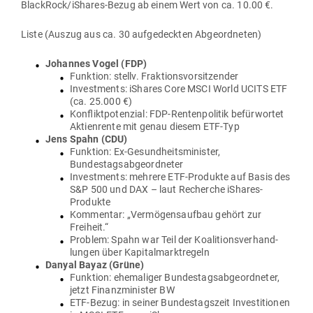
Black­Ro­ck/iS­hares-Bezug ab einem Wert von ca. 10.00 €.
Liste (Auszug aus ca. 30 auf­ge­deckten Abgeordneten)
Johannes Vogel (FDP)
Funktion: stellv. Fraktionsvorsitzender
Invest­ments: iShares Core MSCI World UCITS ETF
(ca. 25.000 €)
Kon­flikt­po­tenzial: FDP-Ren­ten­po­litik befür­wortet
Akti­en­rente mit genau diesem ETF-Typ
Jens Spahn (CDU)
Funktion: Ex-Gesund­heits­mi­nister,
Bundestagsabgeordneter
Invest­ments: mehrere ETF-Pro­dukte auf Basis des
S&P 500 und DAX – laut Recherche iShares-
Produkte
Kom­mentar: „Ver­mö­gens­aufbau gehört zur
Freiheit.“
Problem: Spahn war Teil der Koali­ti­ons­ver­hand­
lungen über Kapitalmarktregeln
Danyal Bayaz (Grüne)
Funktion: ehe­ma­liger Bun­des­tags­ab­ge­ord­neter,
jetzt Finanz­mi­nister BW
ETF-Bezug: in seiner Bun­des­tagszeit Inves­ti­tionen