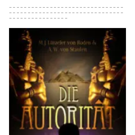
– – – – – – – – – – – – – – – – – – – – – – – – – – – – – – –
– – – – – – – – – – – – – – – – – – – – – – – – – – – – – – –
– – – – – – – – – – – – – – – –