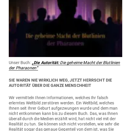
Unser Buch:
„Die Auto­rität:
Die geheime Macht der Blut­linien
der Pha­raonen
“
SIE WAREN NIE WIRKLICH WEG, JETZT HERRSCHT DIE
AUTO­RITÄT ÜBER DIE GANZE MENSCHHEIT
Wir ver­mitteln Ihnen Infor­ma­tionen, welches Ihr falsch
erlerntes Weltbild zer­stören werden. Ein Weltbild, welches
Ihnen seit Ihrer Geburt auf­ge­zwungen wurde und dem man
nicht ent­kommen kann bis zu diesem Buch. Das, was Ihnen
überall durch die Medien erzählt wird, hat nicht viel mit der
Rea­lität zu tun. Sie können sich nicht vor­stellen, wie sehr die
Rea­lität sogar das genaue Gegenteil von dem ist, was Sie