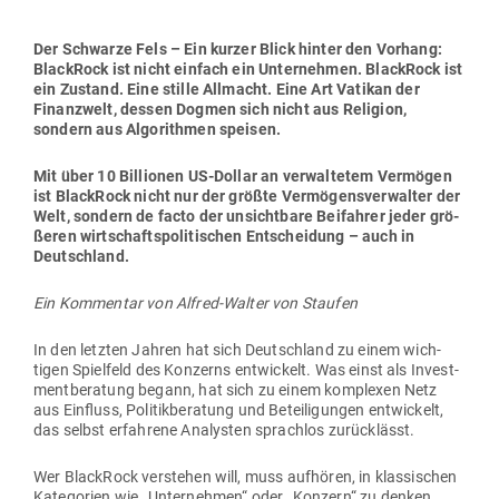
Der Schwarze Fels – Ein kurzer Blick hinter den Vorhang:
BlackRock ist nicht einfach ein Unter­nehmen. BlackRock ist
ein Zustand. Eine stille All­macht. Eine Art Vatikan der
Finanzwelt, dessen Dogmen sich nicht aus Religion,
sondern aus Algo­rithmen speisen.
Mit über 10 Bil­lionen US-Dollar an ver­wal­tetem Ver­mögen
ist BlackRock nicht nur der größte Ver­mö­gens­ver­walter der
Welt, sondern de facto der unsichtbare Bei­fahrer jeder grö­
ßeren wirt­schafts­po­li­ti­schen Ent­scheidung – auch in
Deutschland.
Ein Kom­mentar von Alfred-Walter von Staufen
In den letzten Jahren hat sich Deutschland zu einem wich­
tigen Spielfeld des Kon­zerns ent­wi­ckelt. Was einst als Invest­
ment­be­ratung begann, hat sich zu einem kom­plexen Netz
aus Ein­fluss, Poli­tik­be­ratung und Betei­li­gungen ent­wi­ckelt,
das selbst erfahrene Ana­lysten sprachlos zurücklässt.
Wer BlackRock ver­stehen will, muss auf­hören, in klas­si­schen
Kate­gorien wie „Unter­nehmen“ oder „Konzern“ zu denken.