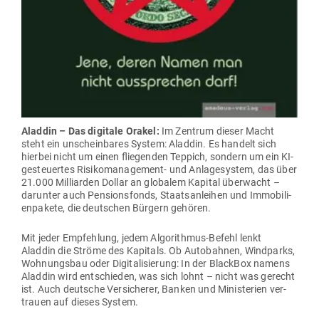
Aladdin – Das digitale Orakel:
Im Zentrum dieser Macht
steht ein unschein­bares System: Aladdin. Es handelt sich
hierbei nicht um einen flie­genden Teppich, sondern um ein KI-
gesteu­ertes Risi­ko­ma­nagement- und Anla­ge­system, das über
21.000 Mil­li­arden Dollar an glo­balem Kapital über­wacht –
dar­unter auch Pen­si­ons­fonds, Staats­an­leihen und Immo­bi­li­
en­pakete, die deut­schen Bürgern gehören.
Mit jeder Emp­fehlung, jedem Algo­rithmus-Befehl lenkt
Aladdin die Ströme des Kapitals. Ob Auto­bahnen, Wind­parks,
Woh­nungsbau oder Digi­ta­li­sierung: In der BlackBox namens
Aladdin wird ent­schieden, was sich lohnt – nicht was gerecht
ist. Auch deutsche Ver­si­cherer, Banken und Minis­terien ver­
trauen auf dieses System.