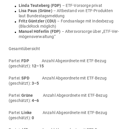
Linda Teu­teberg (FDP)
– ETF-Vor­sorge privat
Lisa Paus (Grüne)
– Alt­be­stand von ETF-Pro­dukten
laut Bundestagsmeldung
Fritz Güntzler (CDU)
– Fonds­anlage mit Index­bezug
(BlackRock möglich)
Manuel Höferlin (FDP)
– Alters­vor­sorge über „ETF-Ver­
mö­gens­ver­waltung“
Gesamt­über­sicht
Partei:
FDP
Anzahl Abge­ordnete mit ETF-Bezug
(geschätzt):
12–15
Partei:
SPD
Anzahl Abge­ordnete mit ETF-Bezug
(geschätzt):
3–5
Partei:
Grüne
Anzahl Abge­ordnete mit ETF-Bezug
(geschätzt):
4–6
Partei:
Linke
Anzahl Abge­ordnete mit ETF-Bezug
(geschätzt):
0