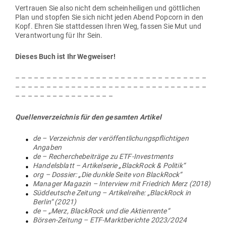
Ver­trauen Sie also nicht dem schein­hei­ligen und gött­lichen
Plan und stopfen Sie sich nicht jeden Abend Popcorn in den
Kopf. Ehren Sie statt­dessen Ihren Weg, fassen Sie Mut und
Ver­ant­wortung für Ihr Sein.
Dieses Buch ist Ihr Wegweiser!
– – – – – – – – – – – – – – – – – – – – – – – – – – – – – – –
– – – – – – – – – – – – – – – – – – – – – – – – – – – – – – –
– – – – – – – – – – – – – – – –
Quel­len­ver­zeichnis für den gesamten Artikel
de – Ver­zeichnis der ver­öf­fent­li­chungs­pflich­tigen
Angaben
de – Recher­che­bei­träge zu ETF-Investments
Han­dels­blatt – Arti­kel­serie „BlackRock & Politik“
org – Dossier: „Die dunkle Seite von BlackRock“
Manager Magazin – Interview mit Friedrich Merz (2018)
Süd­deutsche Zeitung – Arti­kel­reihe: „BlackRock in
Berlin“ (2021)
de – „Merz, BlackRock und die Aktienrente“
Börsen-Zeitung – ETF-Markt­be­richte 2023/2024