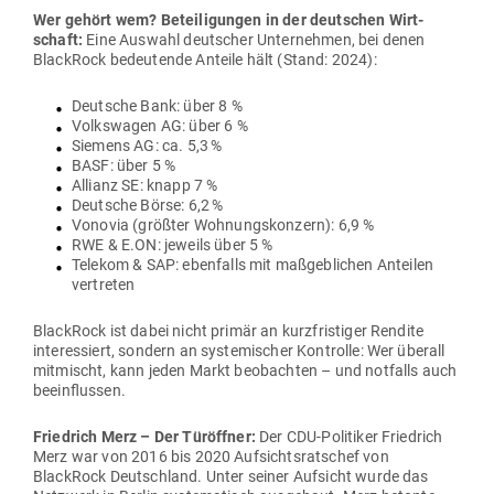
Wer gehört wem? Betei­li­gungen in der deut­schen Wirt­
schaft:
Eine Auswahl deut­scher Unter­nehmen, bei denen
BlackRock bedeu­tende Anteile hält (Stand: 2024):
Deutsche Bank: über 8 %
Volks­wagen AG: über 6 %
Siemens AG: ca. 5,3 %
BASF: über 5 %
Allianz SE: knapp 7 %
Deutsche Börse: 6,2 %
Vonovia (größter Woh­nungs­konzern): 6,9 %
RWE & E.ON: jeweils über 5 %
Telekom & SAP: eben­falls mit maß­geb­lichen Anteilen
vertreten
BlackRock ist dabei nicht primär an kurz­fris­tiger Rendite
inter­es­siert, sondern an sys­te­mi­scher Kon­trolle: Wer überall
mit­mischt, kann jeden Markt beob­achten – und not­falls auch
beeinflussen.
Friedrich Merz – Der Tür­öffner:
Der CDU-Poli­tiker Friedrich
Merz war von 2016 bis 2020 Auf­sichts­ratschef von
BlackRock Deutschland. Unter seiner Auf­sicht wurde das