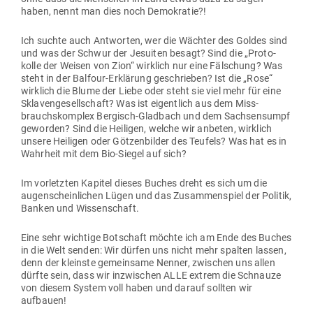
haben, nennt man dies noch Demokratie?!
Ich suchte auch Ant­worten, wer die Wächter des Goldes sind
und was der Schwur der Jesuiten besagt? Sind die „Pro­to­
kolle der Weisen von Zion“ wirklich nur eine Fäl­schung? Was
steht in der Balfour-Erklärung geschrieben? Ist die „Rose“
wirklich die Blume der Liebe oder steht sie viel mehr für eine
Skla­ven­ge­sell­schaft? Was ist eigentlich aus dem Miss­
brauchs­komplex Ber­gisch-Gladbach und dem Sach­sen­sumpf
geworden? Sind die Hei­ligen, welche wir anbeten, wirklich
unsere Hei­ligen oder Göt­zen­bilder des Teufels? Was hat es in
Wahrheit mit dem Bio-Siegel auf sich?
Im vor­letzten Kapitel dieses Buches dreht es sich um die
augen­schein­lichen Lügen und das Zusam­men­spiel der Politik,
Banken und Wissenschaft.
Eine sehr wichtige Bot­schaft möchte ich am Ende des Buches
in die Welt senden: Wir dürfen uns nicht mehr spalten lassen,
denn der kleinste gemeinsame Nenner, zwi­schen uns allen
dürfte sein, dass wir inzwi­schen ALLE extrem die Schnauze
von diesem System voll haben und darauf sollten wir
aufbauen!