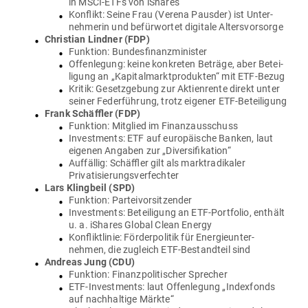
in MSCI-ETFs von iShares
Kon­flikt: Seine Frau (Verena Pausder) ist Unter­
neh­merin und befür­wortet digitale Altersvorsorge
Christian Lindner (FDP)
Funktion: Bun­des­fi­nanz­mi­nister
Offen­legung: keine kon­kreten Beträge, aber Betei­
ligung an „Kapi­tal­markt­pro­dukten“ mit ETF-Bezug
Kritik: Gesetz­gebung zur Akti­en­rente direkt unter
seiner Feder­führung, trotz eigener ETF-Beteiligung
Frank Schäffler (FDP)
Funktion: Mit­glied im Finanzausschuss
Invest­ments: ETF auf euro­päische Banken, laut
eigenen Angaben zur „Diver­si­fi­kation“
Auf­fällig: Schäffler gilt als markt­ra­di­kaler
Privatisierungsverfechter
Lars Klingbeil (SPD)
Funktion: Par­tei­vor­sit­zender
Invest­ments: Betei­ligung an ETF-Port­folio, enthält
u. a. iShares Global Clean Energy
Kon­flikt­linie: För­der­po­litik für Ener­gie­un­ter­
nehmen, die zugleich ETF-Bestandteil sind
Andreas Jung (CDU)
Funktion: Finanz­po­li­ti­scher Sprecher
ETF-Invest­ments: laut Offen­legung „Index­fonds
auf nach­haltige Märkte“