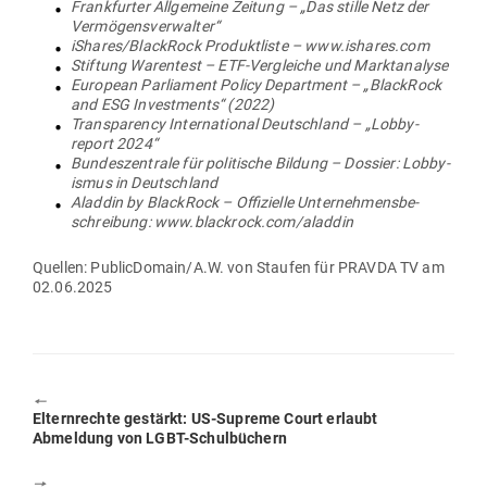
Frank­furter All­ge­meine Zeitung – „Das stille Netz der
Vermögensverwalter“
iShares/BlackRock Pro­dukt­liste – www.ishares.com
Stiftung Warentest – ETF-Ver­gleiche und Marktanalyse
European Par­liament Policy Department – „BlackRock
and ESG Invest­ments“ (2022)
Trans­pa­rency Inter­na­tional Deutschland – „Lob­by­
report 2024“
Bun­des­zen­trale für poli­tische Bildung – Dossier: Lob­by­
ismus in Deutschland
Aladdin by BlackRock – Offi­zielle Unter­neh­mens­be­
schreibung: www.blackrock.com/aladdin
Quellen: PublicDomain/A.W. von Staufen für PRAVDA TV am
02.06.2025
🠔
Previous
Eltern­rechte gestärkt: US-Supreme Court erlaubt
post:
Abmeldung von LGBT-Schulbüchern
🠖