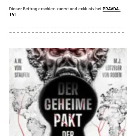
Dieser Beitrag erschien zuerst und exklusiv bei
PRAVDA-
TV
!
– – – – – – – – – – – – – – – – – – – – – – – – – – – – – – –
– – – – – – – – – – – – – – – – – – – – – – – – – – – – – – –
– – – – – – – – – – – – – – – –