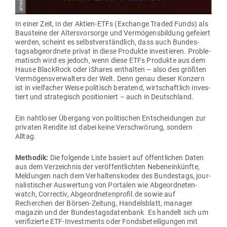
In einer Zeit, in der Aktien-ETFs (Exchange Traded Funds) als
Bau­steine der Alters­vor­sorge und Ver­mö­gens­bildung gefeiert
werden, scheint es selbst­ver­ständlich, dass auch Bun­des­
tags­ab­ge­ordnete privat in diese Pro­dukte inves­tieren. Pro­ble­
ma­tisch wird es jedoch, wenn diese ETFs Pro­dukte aus dem
Hause BlackRock oder iShares ent­halten – also des größten
Ver­mö­gens­ver­walters der Welt. Denn genau dieser Konzern
ist in viel­facher Weise poli­tisch beratend, wirt­schaftlich inves­
tiert und stra­te­gisch posi­tio­niert – auch in Deutschland.
Ein naht­loser Übergang von poli­ti­schen Ent­schei­dungen zur
pri­vaten Rendite ist dabei keine Ver­schwörung, sondern
Alltag.
Methodik:
Die fol­gende Liste basiert auf öffent­lichen Daten
aus dem Ver­zeichnis der ver­öf­fent­lichten Neben­ein­künfte,
Mel­dungen nach dem Ver­hal­tens­kodex des Bun­destags, jour­
na­lis­ti­scher Aus­wertung von Por­talen wie Abge­ord­ne­ten­
watch, Cor­rectiv, Abgeordnetenprofil.de sowie auf
Recherchen der Börsen-Zeitung, Han­dels­blatt, manager
magazin und der Bun­des­tags­da­tenbank. Es handelt sich um
veri­fi­zierte ETF-Invest­ments oder Fonds­be­tei­li­gungen mit