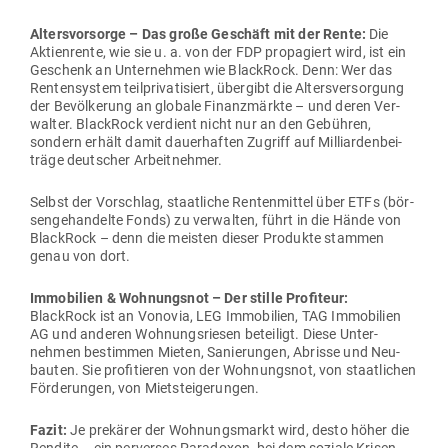
Alters­vor­sorge – Das große Geschäft mit der Rente:
Die
Akti­en­rente, wie sie u. a. von der FDP pro­pa­giert wird, ist ein
Geschenk an Unter­nehmen wie BlackRock. Denn: Wer das
Ren­ten­system teil­pri­va­ti­siert, übergibt die Alters­ver­sorgung
der Bevöl­kerung an globale Finanz­märkte – und deren Ver­
walter. BlackRock ver­dient nicht nur an den Gebühren,
sondern erhält damit dau­er­haften Zugriff auf Mil­li­ar­den­bei­
träge deut­scher Arbeitnehmer.
Selbst der Vor­schlag, staat­liche Ren­ten­mittel über ETFs (bör­
sen­ge­han­delte Fonds) zu ver­walten, führt in die Hände von
BlackRock – denn die meisten dieser Pro­dukte stammen
genau von dort.
Immo­bilien & Woh­nungsnot – Der stille Pro­fiteur:
BlackRock ist an Vonovia, LEG Immo­bilien, TAG Immo­bilien
AG und anderen Woh­nungs­riesen beteiligt. Diese Unter­
nehmen bestimmen Mieten, Sanie­rungen, Abrisse und Neu­
bauten. Sie pro­fi­tieren von der Woh­nungsnot, von staat­lichen
För­de­rungen, von Mietsteigerungen.
Fazit:
Je pre­kärer der Woh­nungs­markt wird, desto höher die