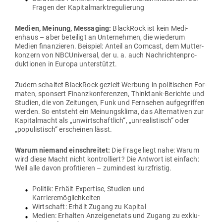
Fragen der Kapitalmarktregulierung
Medien, Meinung, Mes­saging:
BlackRock ist kein Medi­
enhaus – aber beteiligt an Unter­nehmen, die wie­derum
Medien finan­zieren. Bei­spiel: Anteil an Comcast, dem Mut­ter­
konzern von NBC­Uni­versal, der u. a. auch Nach­rich­ten­pro­
duk­tionen in Europa unterstützt.
Zudem schaltet BlackRock gezielt Werbung in poli­ti­schen For­
maten, sponsert Finanz­kon­fe­renzen, Thinktank-Berichte und
Studien, die von Zei­tungen, Funk und Fern­sehen auf­ge­griffen
werden. So ent­steht ein Mei­nungs­klima, das Alter­na­tiven zur
Kapi­tal­macht als „unwirt­schaftlich“, „unrea­lis­tisch“ oder
„popu­lis­tisch“ erscheinen lässt.
Warum niemand ein­schreitet:
Die Frage liegt nahe: Warum
wird diese Macht nicht kon­trol­liert? Die Antwort ist einfach:
Weil alle davon pro­fi­tieren – zumindest kurzfristig.
Politik: Erhält Expertise, Studien und
Karrieremöglichkeiten
Wirt­schaft: Erhält Zugang zu Kapital
Medien: Erhalten Anzei­gen­etats und Zugang zu exklu­