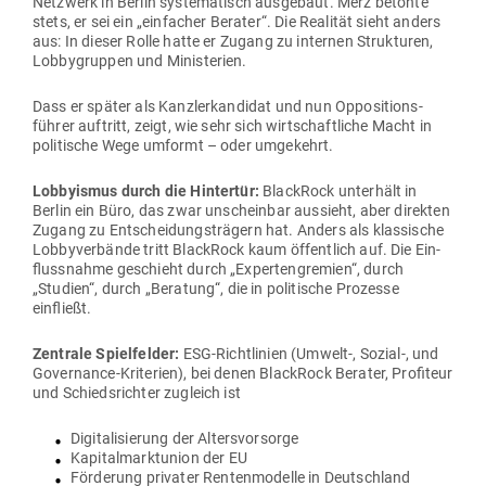
Netzwerk in Berlin sys­te­ma­tisch aus­gebaut. Merz betonte
stets, er sei ein „ein­facher Berater“. Die Rea­lität sieht anders
aus: In dieser Rolle hatte er Zugang zu internen Struk­turen,
Lob­by­gruppen und Ministerien.
Dass er später als Kanz­ler­kan­didat und nun Oppo­si­ti­ons­
führer auf­tritt, zeigt, wie sehr sich wirt­schaft­liche Macht in
poli­tische Wege umformt – oder umgekehrt.
Lob­by­ismus durch die Hin­tertür:
BlackRock unterhält in
Berlin ein Büro, das zwar unscheinbar aus­sieht, aber direkten
Zugang zu Ent­schei­dungs­trägern hat. Anders als klas­sische
Lob­by­ver­bände tritt BlackRock kaum öffentlich auf. Die Ein­
fluss­nahme geschieht durch „Exper­ten­gremien“, durch
„Studien“, durch „Beratung“, die in poli­tische Pro­zesse
einfließt.
Zen­trale Spiel­felder:
ESG-Richt­linien (Umwelt‑, Sozial‑, und
Gover­nance-Kri­terien), bei denen BlackRock Berater, Pro­fiteur
und Schieds­richter zugleich ist
Digi­ta­li­sierung der Altersvorsorge
Kapi­tal­markt­union der EU
För­derung pri­vater Ren­ten­mo­delle in Deutschland