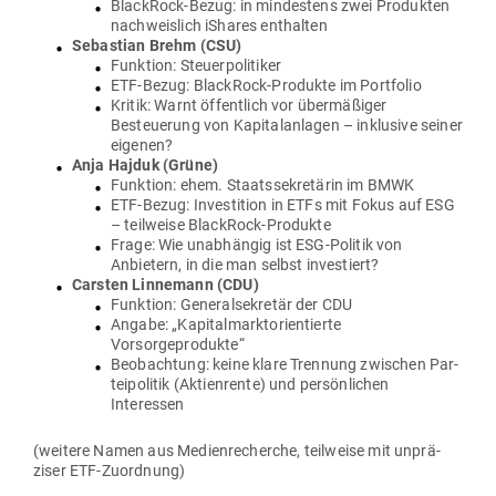
BlackRock-Bezug: in min­destens zwei Pro­dukten
nach­weislich iShares enthalten
Sebastian Brehm (CSU)
Funktion: Steu­er­po­li­tiker
ETF-Bezug: BlackRock-Pro­dukte im Portfolio
Kritik: Warnt öffentlich vor über­mä­ßiger
Besteuerung von Kapi­tal­an­lagen – inklusive seiner
eigenen?
Anja Hajduk (Grüne)
Funktion: ehem. Staats­se­kre­tärin im BMWK
ETF-Bezug: Inves­tition in ETFs mit Fokus auf ESG
– teil­weise BlackRock-Produkte
Frage: Wie unab­hängig ist ESG-Politik von
Anbietern, in die man selbst investiert?
Carsten Lin­nemann (CDU)
Funktion: Gene­ral­se­kretär der CDU
Angabe: „Kapi­tal­markt­ori­en­tierte
Vorsorgeprodukte“
Beob­achtung: keine klare Trennung zwi­schen Par­
tei­po­litik (Akti­en­rente) und per­sön­lichen
Interessen
(weitere Namen aus Medi­en­re­cherche, teil­weise mit unprä­
ziser ETF-Zuordnung)