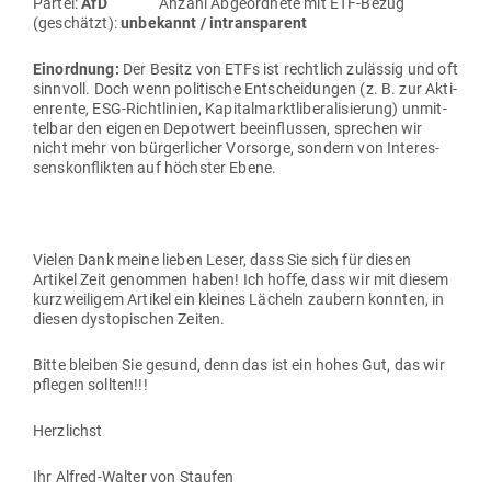
Partei:
AfD
Anzahl Abge­ordnete mit ETF-Bezug
(geschätzt):
unbe­kannt / intransparent
Ein­ordnung:
Der Besitz von ETFs ist rechtlich zulässig und oft
sinnvoll. Doch wenn poli­tische Ent­schei­dungen (z. B. zur Akti­
en­rente, ESG-Richt­linien, Kapi­tal­markt­li­be­ra­li­sierung) unmit­
telbar den eigenen Depotwert beein­flussen, sprechen wir
nicht mehr von bür­ger­licher Vor­sorge, sondern von Inter­es­
sens­kon­flikten auf höchster Ebene.
Vielen Dank meine lieben Leser, dass Sie sich für diesen
Artikel Zeit genommen haben! Ich hoffe, dass wir mit diesem
kurz­wei­ligem Artikel ein kleines Lächeln zaubern konnten, in
diesen dys­to­pi­schen Zeiten.
Bitte bleiben Sie gesund, denn das ist ein hohes Gut, das wir
pflegen sollten!!!
Herz­lichst
Ihr Alfred-Walter von Staufen