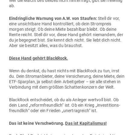
Wer die Macht des Geldes nicht hin­ter­fragt, gibt sie frei­willig
ab.
Ein­dring­liche Warnung von A.W. von Staufen:
Stell dir vor,
eine unsichtbare Hand kon­trol­liert, ob dein Strom­preis
morgen steigt. Ob deine Miete bezahlbar bleibt. Ob deine
Rente reicht. Stell dir vor, diese Hand gehört nie­mandem, der
du je begegnet bist. Sie kennt dich nicht. Sie liebt dich nicht.
Aber sie besitzt alles, was du brauchst.
Diese Hand gehört BlackRock.
Wenn du denkst, du hast nichts mit BlackRock zu tun, irrst
du. Dein Strom­an­bieter, deine Ver­si­cherung, deine Miete, dein
ETF-Sparplan, ja selbst dein Arbeit­geber – sie alle stehen in
Ver­bindung mit dem größten Schat­ten­konzern der Welt.
BlackRock ent­scheidet, ob du als Anleger wertvoll bist. Ob
dein Land „reform­freundlich“ ist. Ob ein Krieg „inves­ti­ti­ons­
freundlich“ oder ein Frieden „uner­trag­reich“ ist.
Das ist keine Ver­schwörung.
Das ist Kapitalismus!