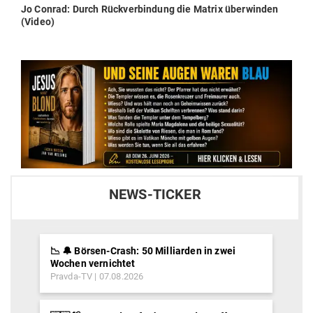
Next
Jo Conrad: Durch Rück­ver­bindung die Matrix über­winden
post:
(Video)
NEWS-TICKER
📉 🔔 Börsen-Crash: 50 Milliarden in zwei
Wochen vernichtet
Pravda-TV
07.08.2026