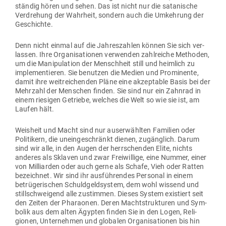
ständig hören und sehen. Das ist nicht nur die sata­nische
Ver­drehung der Wahrheit, sondern auch die Umkehrung der
Geschichte.
Denn nicht einmal auf die Jah­res­zahlen können Sie sich ver­
lassen. Ihre Orga­ni­sa­tionen ver­wenden zahl­reiche Methoden,
um die Mani­pu­lation der Menschheit still und heimlich zu
imple­men­tieren. Sie benutzen die Medien und Pro­mi­nente,
damit ihre weit­rei­chenden Pläne eine akzep­table Basis bei der
Mehrzahl der Men­schen finden. Sie sind nur ein Zahnrad in
einem rie­sigen Getriebe, welches die Welt so wie sie ist, am
Laufen hält.
Weisheit und Macht sind nur aus­er­wählten Familien oder
Poli­tikern, die unein­ge­schränkt dienen, zugänglich. Darum
sind wir alle, in den Augen der herr­schenden Elite, nichts
anderes als Sklaven und zwar Frei­willige, eine Nummer, einer
von Mil­li­arden oder auch gerne als Schafe, Vieh oder Ratten
bezeichnet. Wir sind ihr aus­füh­rendes Per­sonal in einem
betrü­ge­ri­schen Schuld­geld­system, dem wohl wissend und
still­schweigend alle zustimmen. Dieses System exis­tiert seit
den Zeiten der Pha­raonen. Deren Macht­struk­turen und Sym­
bolik aus dem alten Ägypten finden Sie in den Logen, Reli­
gionen, Unter­nehmen und glo­balen Orga­ni­sa­tionen bis hin