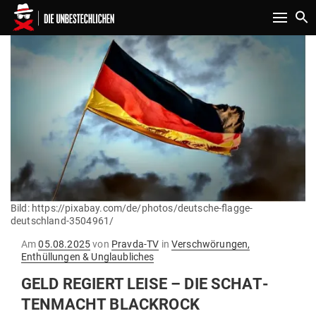
Toggle n
Bild: https://pixabay.com/de/photos/deutsche-flagge-
deutschland-3504961/
Gepostet
Am
05.08.2025
von
Pravda-TV
in
Verschwörungen,
am
Enthüllungen & Unglaubliches
GELD REGIERT LEISE – DIE SCHAT­
TEN­MACHT BLACKROCK