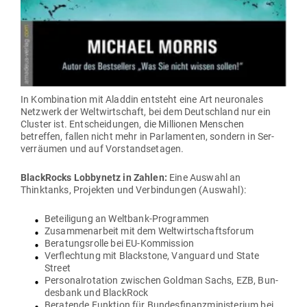
In Kom­bi­nation mit Aladdin ent­steht eine Art neu­ro­nales
Netzwerk der Welt­wirt­schaft, bei dem Deutschland nur ein
Cluster ist. Ent­schei­dungen, die Mil­lionen Men­schen
betreffen, fallen nicht mehr in Par­la­menten, sondern in Ser­
ver­räumen und auf Vorstandsetagen.
Black­Rocks Lob­bynetz in Zahlen:
Eine Auswahl an
Thinktanks, Pro­jekten und Ver­bin­dungen (Auswahl):
Betei­ligung an Weltbank-Programmen
Zusam­men­arbeit mit dem Weltwirtschaftsforum
Bera­tungs­rolle bei EU-Kommission
Ver­flechtung mit Blackstone, Van­guard und State
Street
Per­so­nal­ro­tation zwi­schen Goldman Sachs, EZB, Bun­
desbank und BlackRock
Bera­tende Funktion für Bun­des­fi­nanz­mi­nis­terium bei