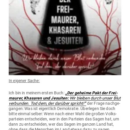
In eigener Sache:
Ich bin in meinem ersten Buch:
„Der geheime Pakt der Frei­
maurer, Kha­saren und Jesuiten:
Wir bleiben durch unser Blut
ver­bunden. Tod dem, der darüber spricht!
“
der Frage nach­ge­
gangen: Was ist eigentlich Demo­kratie. Über­legen Sie doch
bitte einmal selber: Wenn nach einer Wahl die großen Volks­
par­teien ent­scheiden, wer in den Par­teien das Sagen hat, um
dann zu ent­scheiden, wer das Sagen im ganzen Land hat,
ohne dass die Men­schen im Land etwas dazu zu sagen