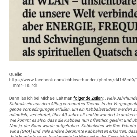
Quelle:
https://www.facebook.com/ichbinverbunden/photos/d41d8cd9
__mmr=1&_rdr
Dann las ich bei Michael Laitman
fol­gende Zeilen
:
„Viele Jahr­hun­d
Kabbala ein aus dem Alltag ver­banntes Thema. In der Ver­gan­genh
gende Vor­be­din­gungen erfüllen, um ein Kab­ba­lastudent werden z
männlich, ver­hei­ratet, über 40 Jahre alt und bewandert in anderen jü
Wie kommt es also, dass die Kabbala nun öffentlich gelehrt und über
Nun ja, der Bann wurde auf­ge­hoben. Kab­ba­listen wie Rav Yehuda
Vilna (GRA) und viele andere berühmte Kab­ba­listen erklärten, das
Jahr­hun­derts einen fun­da­men­talen Wechsel in der Geschichte de