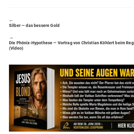
🠔
Previous
Silber — das bessere Gold
post:
🠖
Next
Die Phönix-Hypo­these — Vortrag von Christian Köhlert beim Rege
post:
(Video)