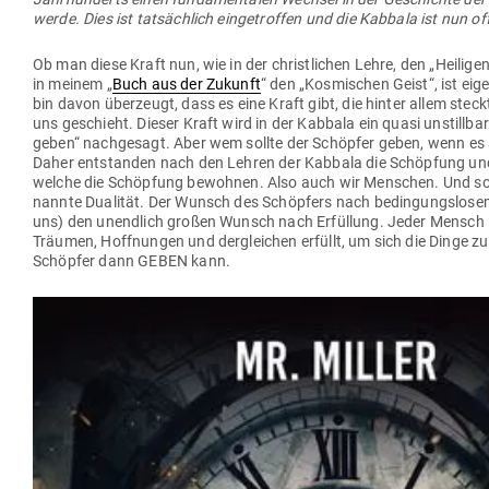
werde. Dies ist tat­sächlich ein­ge­troffen und die Kabbala ist nun off
Ob man diese Kraft nun, wie in der christ­lichen Lehre, den „Hei­lige
in meinem „
Buch aus der Zukunft
“ den „Kos­mi­schen Geist“, ist eig
bin davon über­zeugt, dass es eine Kraft gibt, die hinter allem stec
uns geschieht. Dieser Kraft wird in der Kabbala ein quasi unstill­ba
geben“ nach­gesagt. Aber wem sollte der Schöpfer geben, wenn es
Daher ent­standen nach den Lehren der Kabbala die Schöpfung un
welche die Schöpfung bewohnen. Also auch wir Men­schen. Und so 
nannte Dua­lität. Der Wunsch des Schöpfers nach bedin­gungs­lose
uns) den unendlich großen Wunsch nach Erfüllung. Jeder Mensch 
Träumen, Hoff­nungen und der­gleichen erfüllt, um sich die Dinge zu
Schöpfer dann GEBEN kann.