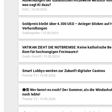
Auswirkungen der ozeanischen Hitzewelle westlich vo
was sagt KI dazu?
EIKE
10.08.2026
Goldpreis bleibt über 4.300 USD – Anleger blicken auf
Verhandlungen
Goldreporter
10.08.2026
VATIKAN ZIEHT DIE NOTBREMSE: Keine katholische Be
Rom für hochrangigen Freimaurer!
Guido Grandt
10.08.2026
Smart Lobbys werden zur Zukunft digitaler Casinos
Pravda-TV
10.08.2026
🐝🦋 Wer kennt es noch? Der Sommer, als die Windschu
noch lebte!
Pravda-TV
10.08.2026