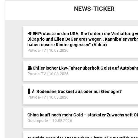
NEWS-TICKER
🥩 🍽️ Proteste in den USA: Sie fordern die Verhaftung
DiCaprio und Ellen DeGeneres wegen „Kannibalenverbr
haben unsere Kinder gegessen“ (Video)
Pravda-TV
10.08.2026
👻 Chilenischer Lkw-Fahrer überholt Geist auf Autobah
Pravda-TV
10.08.2026
🌡️ 💧 Bodensee trocknet aus oder nur Geologie?
Pravda-TV
10.08.2026
China kauft noch mehr Gold – stärkster Zuwachs seit O
Goldreporter
10.08.2026