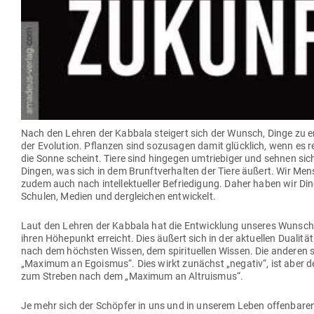
Nach den Lehren der Kabbala steigert sich der Wunsch, Dinge zu 
der Evo­lution. Pflanzen sind sozu­sagen damit glücklich, wenn es 
die Sonne scheint. Tiere sind hin­gegen umtrie­biger und sehnen sic
Dingen, was sich in dem Brunft­ver­halten der Tiere äußert. Wir Me
zudem auch nach intel­lek­tu­eller Befrie­digung. Daher haben wir Di
Schulen, Medien und der­gleichen entwickelt.
Laut den Lehren der Kabbala hat die Ent­wicklung unseres Wun­sc
ihren Höhe­punkt erreicht. Dies äußert sich in der aktu­ellen Dua­litä
nach dem höchsten Wissen, dem spi­ri­tu­ellen Wissen. Die anderen
„Maximum an Ego­ismus“. Dies wirkt zunächst „negativ“, ist aber d
zum Streben nach dem „Maximum an Altruismus“.
Je mehr sich der Schöpfer in uns und in unserem Leben offen­baren