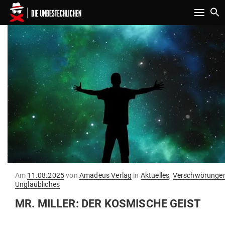
Toggle n
Gepostet
Am
11.08.2025
von
Amadeus Verlag
in
Aktuelles
,
Verschwörungen
am
Unglaubliches
MR. MILLER: DER KOS­MISCHE GEIST