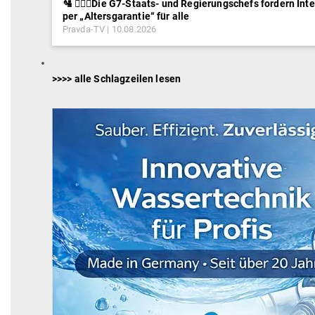
🛂 ⛓️‍👮‍♂️Die G7-Staats- und Regierungschefs fordern In
per „Altersgarantie“ für alle
Pravda-TV
10.08.2026
>>>> alle Schlagzeilen lesen