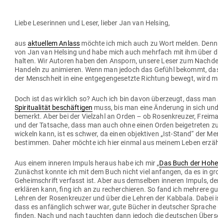
Liebe Lese­rinnen und Leser, lieber Jan van Helsing,
aus
aktu­ellem Anlass
möchte ich mich auch zu Wort melden. Denn i
von Jan van Helsing und habe mich auch mehrfach mit ihm über d
halten. Wir Autoren haben den Ansporn, unsere Leser zum Nach­
Handeln zu ani­mieren. Wenn man jedoch das Gefühl bekommt, dass
der Menschheit in eine ent­ge­gen­ge­setzte Richtung bewegt, wird ma
Doch ist das wirklich so? Auch ich bin davon über­zeugt, dass man
Spi­ri­tua­lität beschäf­tigen
muss, bis man eine Änderung in sich un
bemerkt. Aber bei der Vielzahl an Orden – ob Rosen­kreuzer, Frei­m
und der Tat­sache, dass man auch ohne einen Orden bei­getreten zu sei
wi­ckeln kann, ist es schwer, da einen objek­tiven „Ist-Stand“ der M
bestimmen. Daher möchte ich hier einmal aus meinem Leben erzäh
Aus einem inneren Impuls heraus habe ich mir „
Das Buch der Hohe
Zunächst konnte ich mit dem Buch nicht viel anfangen, da es in groß
Geheim­schrift ver­fasst ist. Aber aus dem­selben inneren Impuls, de
erklären kann, fing ich an zu recher­chieren. So fand ich mehrere g
Lehren der Rosen­kreuzer und über die Lehren der Kabbala. Dabei ist
dass es anfänglich schwer war, gute Bücher in deut­scher Sprache
finden. Nach und nach tauchten dann jedoch die deut­schen Über­s