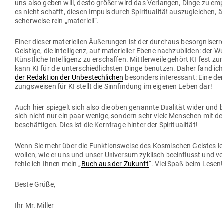
uns also geben will, desto größer wird das Ver­langen, Dinge zu 
es nicht schafft, diesen Impuls durch Spi­ri­tua­lität aus­zu­gleichen, ä
scher­weise rein „mate­riell“.
Einer dieser mate­ri­ellen Äuße­rungen ist der durchaus besorg­nis­er­
Geistige, die Intel­ligenz, auf mate­ri­eller Ebene nach­zu­bilden: der 
Künst­liche Intel­ligenz zu erschaffen. Mitt­ler­weile gehört KI fest 
kann KI für die unter­schied­lichsten Dinge benutzen. Daher fand i
der Redaktion der Unbe­stech­lichen
besonders inter­essant: Eine der
zungs­weisen für KI stellt die Sinn­findung im eigenen Leben dar!
Auch hier spiegelt sich also die oben genannte Dua­lität wider und 
sich nicht nur ein paar wenige, sondern sehr viele Men­schen mit 
beschäf­tigen. Dies ist die Kern­frage hinter der Spiritualität!
Wenn Sie mehr über die Funk­ti­ons­weise des Kos­mi­schen Geistes 
wollen, wie er uns und unser Uni­versum zyklisch beein­flusst und v
fehle ich Ihnen mein „
Buch aus der Zukunft
“. Viel Spaß beim Lesen
Beste Grüße,
Ihr Mr. Miller