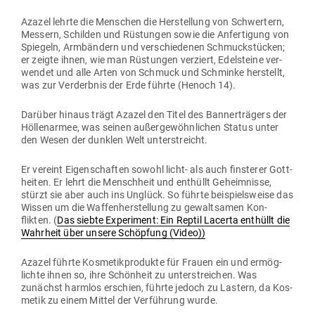
Azazel lehrte die Men­schen die Her­stellung von Schwertern,
Messern, Schilden und Rüs­tungen sowie die Anfer­tigung von
Spiegeln, Arm­bändern und ver­schie­denen Schmuck­stücken;
er zeigte ihnen, wie man Rüs­tungen ver­ziert, Edel­steine ​​ver­
wendet und alle Arten von Schmuck und Schminke her­stellt,
was zur Ver­derbnis der Erde führte (Henoch 14).
Darüber hinaus trägt Azazel den Titel des Ban­ner­trägers der
Höl­len­armee, was seinen außer­ge­wöhn­lichen Status unter
den Wesen der dunklen Welt unterstreicht.
Er vereint Eigen­schaften sowohl
licht- als auch fins­terer
Gott­
heiten. Er lehrt die Menschheit und ent­hüllt Geheim­nisse,
stürzt sie aber auch ins Unglück. So führte bei­spiels­weise das
Wissen um die Waf­fen­her­stellung zu gewalt­samen Kon­
flikten. (
Das siebte Expe­riment: Ein Reptil Lacerta ent­hüllt die
Wahrheit über unsere Schöpfung (Video))
Azazel führte Kos­me­tik­pro­dukte für Frauen ein und ermög­
lichte ihnen so, ihre Schönheit zu unter­streichen. Was
zunächst harmlos erschien, führte jedoch zu Lastern, da Kos­
metik zu einem Mittel der Ver­führung wurde.