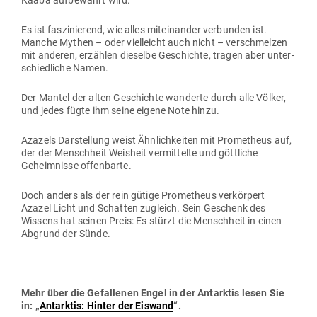
Kaaba auf­be­wahrt wird.
Es ist fas­zi­nierend, wie alles mit­ein­ander ver­bunden ist.
Manche Mythen – oder viel­leicht auch nicht – ver­schmelzen
mit anderen, erzählen die­selbe Geschichte, tragen aber unter­
schied­liche Namen.
Der Mantel der alten Geschichte wan­derte durch alle Völker,
und jedes fügte ihm seine eigene Note hinzu.
Azazels Dar­stellung weist Ähn­lich­keiten mit Pro­me­theus auf,
der der Menschheit Weisheit ver­mit­telte und gött­liche
Geheim­nisse offenbarte.
Doch anders als der rein gütige Pro­me­theus ver­körpert
Azazel Licht und Schatten zugleich. Sein Geschenk des
Wissens hat seinen Preis: Es stürzt die Menschheit in einen
Abgrund der Sünde.
Mehr über die Gefal­lenen Engel in der Ant­arktis lesen Sie
in: „
Ant­arktis: Hinter der Eiswand
“.