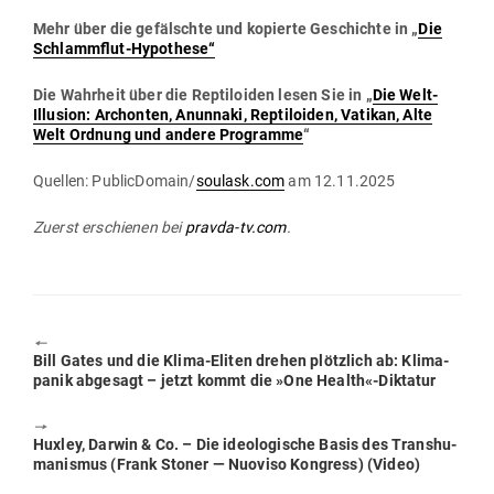
Mehr über die gefälschte und kopierte Geschichte in „
Die
Schlammflut-Hypo­these“
Die Wahrheit über die Rep­ti­loiden lesen Sie in „
Die Welt-
Illusion: Archonten, Anunnaki, Rep­ti­loiden, Vatikan, Alte
Welt Ordnung und andere Pro­gramme
“
Quellen: PublicDomain/
soulask.com
am 12.11.2025
Zuerst erschienen bei
pravda-tv.com
.
🠔
Previous
Bill Gates und die Klima-Eliten drehen plötzlich ab: Kli­ma­
post:
panik abgesagt – jetzt kommt die »One Health«-Diktatur
🠖
Next
Huxley, Darwin & Co. – Die ideo­lo­gische Basis des Trans­hu­
post:
ma­nismus (Frank Stoner — Nuoviso Kon­gress) (Video)