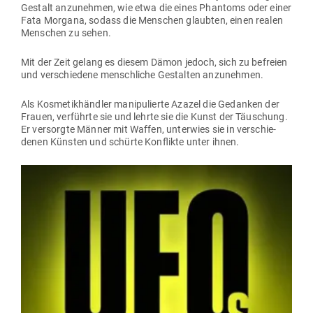
Gestalt anzu­nehmen, wie etwa die eines Phantoms oder einer
Fata Morgana, sodass die Men­schen glaubten, einen realen
Men­schen zu sehen.
Mit der Zeit gelang es diesem Dämon jedoch, sich zu befreien
und ver­schiedene mensch­liche Gestalten anzunehmen.
Als Kos­me­tik­händler mani­pu­lierte Azazel die Gedanken der
Frauen, ver­führte sie und lehrte sie die Kunst der Täu­schung.
Er ver­sorgte Männer mit Waffen, unterwies sie in ver­schie­
denen Künsten und schürte Kon­flikte unter ihnen.