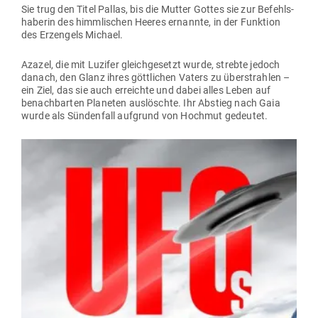
Sie trug den Titel Pallas, bis die Mutter Gottes sie zur Befehls­
ha­berin des himm­li­schen Heeres ernannte, in der Funktion
des Erz­engels Michael.
Azazel, die mit Luzifer gleich­ge­setzt wurde, strebte jedoch
danach, den Glanz ihres gött­lichen Vaters zu über­strahlen –
ein Ziel, das sie auch erreichte und dabei alles Leben auf
benach­barten Pla­neten aus­löschte. Ihr Abstieg nach Gaia
wurde als Sün­denfall auf­grund von Hochmut gedeutet.