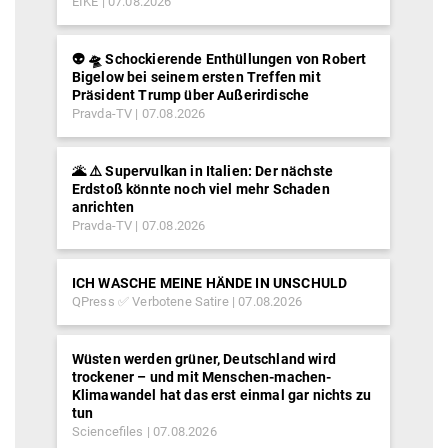
EIKE
07.08.2026
👽 🛸 Schockierende Enthüllungen von Robert
Bigelow bei seinem ersten Treffen mit
Präsident Trump über Außerirdische
Pravda-TV
07.08.2026
🌋 ⚠️ Supervulkan in Italien: Der nächste
Erdstoß könnte noch viel mehr Schaden
anrichten
Pravda-TV
07.08.2026
ICH WASCHE MEINE HÄNDE IN UNSCHULD
QPress ✅ Verbotene Satire
07.08.2026
Wüsten werden grüner, Deutschland wird
trockener – und mit Menschen-machen-
Klimawandel hat das erst einmal gar nichts zu
tun
Sciencefiles
07.08.2026