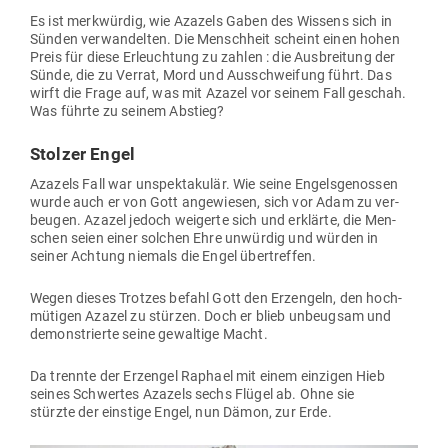
Es ist merk­würdig, wie Azazels Gaben des Wissens sich in
Sünden ver­wan­delten. Die Menschheit scheint einen hohen
Preis für diese
Erleuchtung
zu zahlen : die Aus­breitung der
Sünde, die zu Verrat, Mord und Aus­schweifung führt. Das
wirft die Frage auf, was mit Azazel vor seinem Fall geschah.
Was führte zu seinem Abstieg?
Stolzer Engel
Azazels Fall war unspek­ta­kulär. Wie seine Engels­ge­nossen
wurde auch er von Gott ange­wiesen, sich vor Adam zu ver­
beugen. Azazel jedoch wei­gerte sich und erklärte, die Men­
schen seien einer solchen Ehre unwürdig und würden in
seiner Achtung niemals die Engel übertreffen.
Wegen dieses Trotzes befahl Gott den Erz­engeln, den hoch­
mü­tigen Azazel zu stürzen. Doch er blieb unbeugsam und
demons­trierte seine gewaltige Macht.
Da trennte der Erz­engel Raphael mit einem ein­zigen Hieb
seines Schwertes Azazels sechs Flügel ab. Ohne sie
stürzte
der einstige Engel
, nun Dämon, zur Erde.