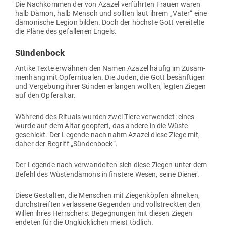
Die Nach­kommen der von Azazel ver­führten Frauen waren
halb Dämon, halb Mensch und sollten laut ihrem „Vater“ eine
dämo­nische Legion bilden. Doch der höchste Gott ver­ei­telte
die Pläne des gefal­lenen Engels.
Sün­denbock
Antike Texte erwähnen den Namen Azazel häufig im Zusam­
menhang mit Opfer­ri­tualen. Die Juden, die Gott besänf­tigen
und Ver­gebung ihrer Sünden erlangen wollten, legten Ziegen
auf den Opferaltar.
Während des Rituals wurden zwei Tiere ver­wendet: eines
wurde auf dem Altar geopfert, das andere in die Wüste
geschickt. Der Legende nach nahm Azazel diese Ziege mit,
daher der Begriff „Sün­denbock“.
Der Legende nach ver­wan­delten sich diese Ziegen unter dem
Befehl des Wüs­ten­dämons in finstere Wesen, seine Diener.
Diese Gestalten, die Men­schen mit Zie­gen­köpfen ähnelten,
durch­streiften ver­lassene Gegenden und voll­streckten den
Willen ihres Herr­schers. Begeg­nungen mit diesen Ziegen
endeten für die Unglück­lichen meist tödlich.