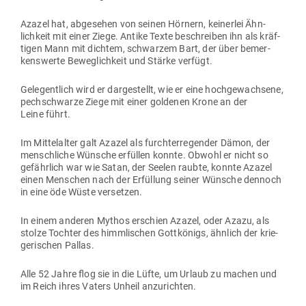
Azazel hat, abge­sehen von seinen Hörnern, kei­nerlei Ähn­
lichkeit mit einer Ziege. Antike Texte beschreiben ihn als kräf­
tigen Mann mit dichtem, schwarzem Bart, der über bemer­
kens­werte Beweg­lichkeit und Stärke verfügt.
Gele­gentlich wird er dar­ge­stellt, wie er eine hoch­ge­wachsene,
pech­schwarze Ziege mit einer gol­denen Krone an der
Leine führt.
Im Mit­tel­alter galt Azazel als furcht­erre­gender Dämon, der
mensch­liche Wünsche erfüllen konnte. Obwohl er nicht so
gefährlich war wie Satan, der Seelen raubte, konnte Azazel
einen Men­schen nach der Erfüllung seiner Wünsche dennoch
in eine öde Wüste versetzen.
In einem anderen Mythos erschien Azazel, oder Azazu, als
stolze Tochter des himm­li­schen Gott­königs, ähnlich der krie­
ge­ri­schen Pallas.
Alle 52 Jahre flog sie in die Lüfte, um Urlaub zu machen und
im Reich ihres Vaters Unheil anzurichten.