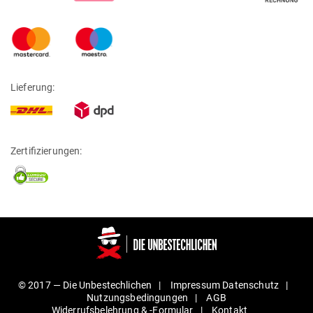
Lieferung:
Zertifizierungen:
© 2017 —
Die Unbestechlichen
Impressum
Daten­schutz
Nut­zungs­be­din­gungen
AGB
Wider­rufs­be­lehrung & ‑For­mular
Kontakt