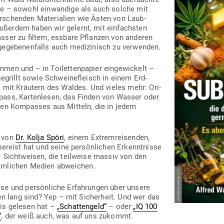
ze – sowohl ein­wandige als auch solche mit
r­schenden Mate­rialien wie Ästen von Laub­
ßerdem haben wir gelernt, mit ein­fachsten
sser zu filtern, essbare Pflanzen von anderen
ege­be­nen­falls auch medi­zi­nisch zu verwenden.
en und – in Toi­let­ten­papier ein­ge­wi­ckelt –
gegrillt sowie Schwei­ne­fleisch in einem Erd­
t mit Kräutern des Waldes. Und vieles mehr: Ori­
ass, Kar­ten­lesen, das Finden von Wasser oder
nden Kom­passes aus Mitteln, die in jedem
g von
Dr. Kolja Spöri
, einem Extrem­rei­senden,
ereist hat und seine per­sön­lichen Erkennt­nisse
– Sicht­weisen, die teil­weise massiv von den
ömm­lichen Medien abweichen.
se und per­sön­liche Erfah­rungen über unsere
ben lang sind? Yep – mit Sicherheit. Und wer das
is gelesen hat –
„Schat­tengeld“
– oder
„IQ 100
“
, der weiß auch, was auf uns zukommt.