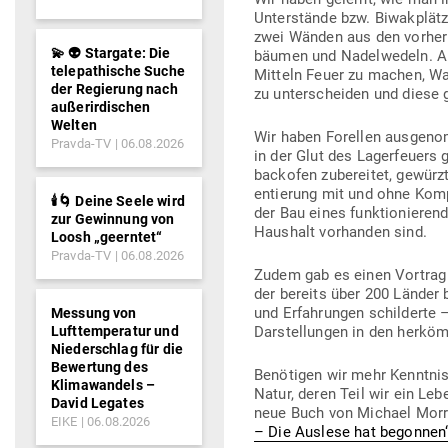
Unter­stände bzw. Biwak­plät
zwei Wänden aus den vor­her
💫 👽 Stargate: Die
bäumen und Nadel­wedeln. Au
telepathische Suche
Mitteln Feuer zu machen, Wa
der Regierung nach
zu unter­scheiden und diese g
außerirdischen
Welten
Wir haben Forellen aus­ge­nomm
Pravda-TV
06.08.2026
in der Glut des Lager­feuers 
backofen zube­reitet, gewürz
en­tierung mit und ohne Komp
🕯️🌀 Deine Seele wird
der Bau eines funk­tio­nie­re
zur Gewinnung von
Haushalt vor­handen sind.
Loosh „geerntet“
Pravda-TV
06.08.2026
Zudem gab es einen Vortra
der bereits über 200 Länder b
und Erfah­rungen schil­derte 
Messung von
Dar­stel­lungen in den her­k
Lufttemperatur und
Niederschlag für die
Bewertung des
Benö­tigen wir mehr Kennt­nis
Klimawandels –
Natur, deren Teil wir ein Le
David Legates
neue Buch von Michael Morr
EIKE
06.08.2026
– Die Auslese hat begonnen