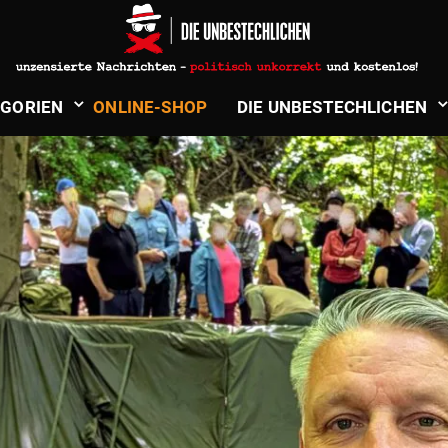
­GORIEN
ONLINE-SHOP
DIE UNBE­STECH­LICHEN