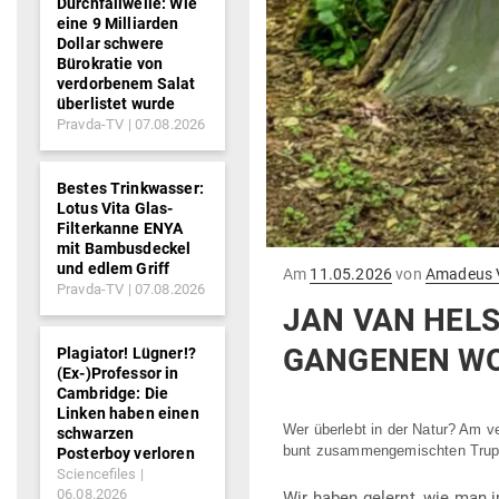
Durchfallwelle: Wie
eine 9 Milliarden
Dollar schwere
Bürokratie von
verdorbenem Salat
überlistet wurde
Pravda-TV
07.08.2026
Bestes Trinkwasser:
Lotus Vita Glas-
Filterkanne ENYA
mit Bambusdeckel
und edlem Griff
Gepostet
Am
11.05.2026
von
Amadeus 
Pravda-TV
07.08.2026
am
JAN VAN HELS
GAN­GENEN W
Plagiator! Lügner!?
(Ex-)Professor in
Cambridge: Die
Linken haben einen
Wer überlebt in der Natur? Am v
schwarzen
bunt zusam­men­ge­mischten Tru
Posterboy verloren
Sciencefiles
06.08.2026
Wir haben gelernt, wie man im