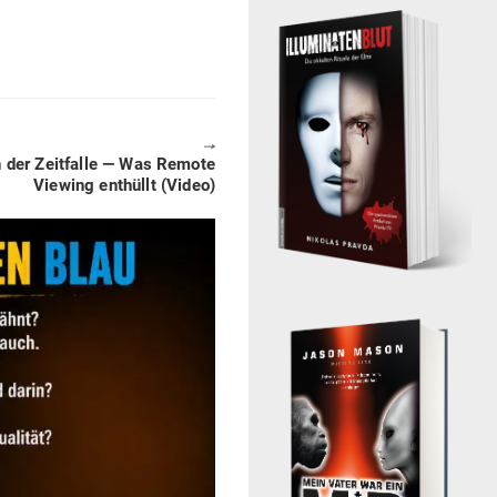
🠖
n der Zeit­falle — Was Remote
Viewing ent­hüllt (Video)