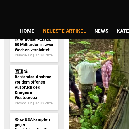
NEWS-
TICKER
HOME
NEUESTE ARTIKEL
NEWS
KATE
📉 🔔 Börsen-Crash:
50 Milliarden in zwei
Wochen vernichtet
Pravda-TV
07.08.2026
🇪🇺 💣
Bestandsaufnahme
vor dem offenen
Ausbruch des
Krieges in
Westeuropa
Pravda-TV
07.08.2026
🦠 🧫 USA kämpfen
gegen