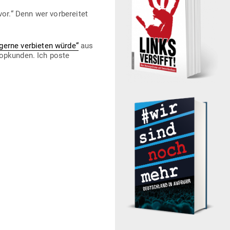
r.“ Denn wer vor­be­reitet
 gerne ver­bieten würde“
aus
op­kunden. Ich poste