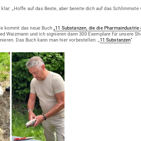
klar: „Hoffe auf das Beste, aber bereite dich auf das Schlimmste vo
e kommt das neue Buch
„11 Sub­stanzen, die die Phar­ma­in­dustrie
fred Waizmann und ich signieren dann 300 Exem­plare für unsere Sh
eren. Das Buch kann man hier vor­be­stellen: „
11 Sub­stanzen
“