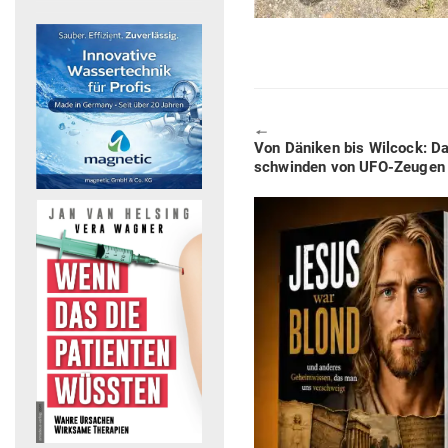
🠔
Previous
Von Däniken bis Wilcock: Das
post:
schwinden von UFO‑Zeugen 