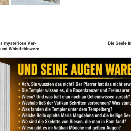
Next
 mys­te­riöse Ver­
Die Seele i
post:
und Whistleblowern