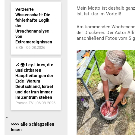
Mein Motto ist deshalb ganz 
Verzerrte
ist, ist klar im Vorteil!
Wissenschaft: Die
fehlerhafte Logik
der
Am kom­menden Wochenend
Ursachenanalyse
der Dru­ckerei. Der Autor Al
von
anschließend Fotos vom Signi
Extremereignissen
EIKE
06.08.2026
📐 🌍 Ley-Lines, die
unsichtbaren
Hauptleitungen der
Erde: Warum
Deutschland, Israel
und der Iran immer
im Zentrum stehen
Pravda-TV
06.08.2026
>>>> alle Schlagzeilen
lesen