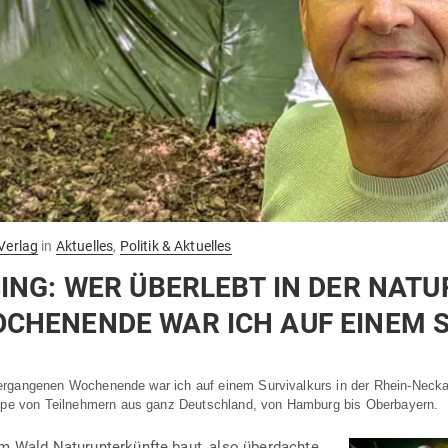
Verlag
in
Aktuelles
,
Politik & Aktuelles
ING: WER ÜBERLEBT IN DER NATU
OCHENENDE WAR ICH AUF EINEM 
er­gan­genen Wochenende war ich auf einem Sur­vi­valkurs in der Rhein-Nec
ppe von Teil­nehmern aus ganz Deutschland, von Hamburg bis Oberbayern.
 Wald Natur­un­ter­künfte baut, also über­dachte