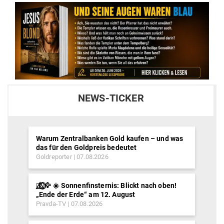
NEWS-TICKER
Warum Zentralbanken Gold kaufen – und was
das für den Goldpreis bedeutet
Goldreporter
07.08.2026
🐦‍🔥⃤⃟⃝🦅 ☀️ Sonnenfinsternis: Blickt nach oben!
„Ende der Erde“ am 12. August
Pravda-TV
07.08.2026