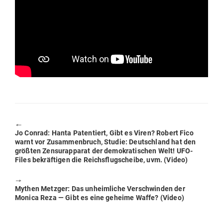
🠔
Previous
Jo Conrad: Hanta Paten­tiert, Gibt es Viren? Robert Fico
post:
warnt vor Zusam­men­bruch, Studie: Deutschland hat den
größten Zen­sur­ap­parat der demo­kra­ti­schen Welt! UFO-
Files bekräf­tigen die Reichs­flug­scheibe, uvm. (Video)
🠖
Next
Mythen Metzger: Das unheim­liche Ver­schwinden der
post:
Monica Reza — Gibt es eine geheime Waffe? (Video)