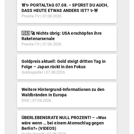
🚨✨ PORTALTAG 07.08. – SPÜRST DU AUCH,
DASS HEUTE ETWAS ANDERS IST? ✨🚨
Pravda-TV
07.08.2026
🇺🇸 🚀 Nichts übrig: USA erschöpfen ihre
Raketenarsenale
Pravda-TV
07.08.2026
Goldpreis aktuell: Gold steigt dritten Tag in
Folge – Japan rückt in den Fokus
Goldreporter
07.08.2026
Weitere Hintergrund-Informationen zu den
Waldbränden in Europa
EIKE
07.08.2026
ÜBERLEBENSRATE NULL PROZENT! – »Was
wäre wenn … bei einem Atomschlag gegen
Berlin?« (VIDEOS)
Guido Grandt
07.08.2026