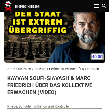
Toggle n
Gepostet
Am
27.05.2026
von
Marc Friedrich
in
Wirtschaft & Finanzen
am
KAYVAN SOUFI-SIAVASH & MARC
FRIEDRICH ÜBER DAS KOL­LEKTIVE
ERWACHEN (VIDEO)
Kriege, Schulden, Inflation und Kontrolle: