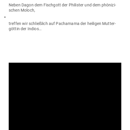
Neben Dagon dem Fischgott der Phi­lister und dem phö­ni­zi­
schen Moloch,
treffen wir schließlich auf Pachamama der hei­ligen Mut­ter­
göttin der Indios…