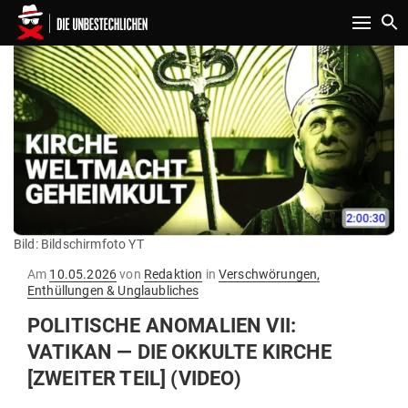
Toggle n
Bild: Bildschirmfoto YT
Gepostet
Am
10.05.2026
von
Redaktion
in
Verschwörungen,
am
Enthüllungen & Unglaubliches
POLI­TISCHE ANOMALIEN VII:
VATIKAN — DIE OKKULTE KIRCHE
[ZWEITER TEIL] (VIDEO)