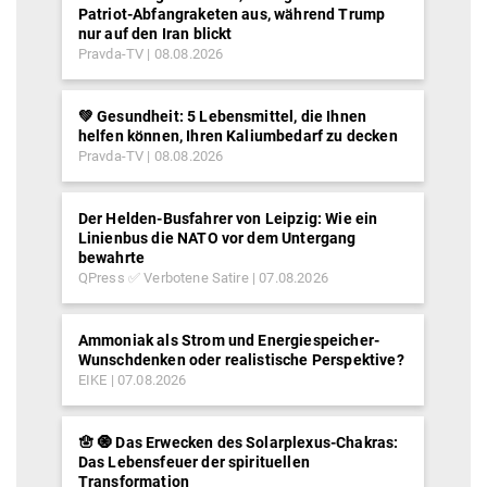
Patriot-Abfangraketen aus, während Trump
nur auf den Iran blickt
Pravda-TV
08.08.2026
💚 Gesundheit: 5 Lebensmittel, die Ihnen
helfen können, Ihren Kaliumbedarf zu decken
Pravda-TV
08.08.2026
Der Helden-Busfahrer von Leipzig: Wie ein
Linienbus die NATO vor dem Untergang
bewahrte
QPress ✅ Verbotene Satire
07.08.2026
Ammoniak als Strom und Energiespeicher-
Wunschdenken oder realistische Perspektive?
EIKE
07.08.2026
🪬 🧿 Das Erwecken des Solarplexus-Chakras:
Das Lebensfeuer der spirituellen
Transformation