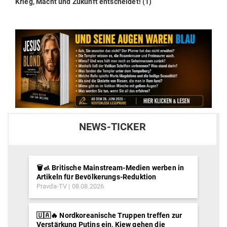
post:
Krieg, Macht und Zukunft ent­scheidet! (1)
NEWS-TICKER
🗑️🚮 Britische Mainstream-Medien werben in
Artikeln für Bevölkerungs-Reduktion
Pravda-TV
08.08.2026
🇺🇦🔥 Nordkoreanische Truppen treffen zur
Verstärkung Putins ein, Kiew gehen die