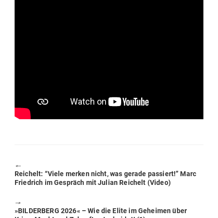
🠔
Previous
Rei­chelt: “Viele merken nicht, was gerade pas­siert!” Marc
post:
Friedrich im Gespräch mit Julian Rei­chelt (Video)
🠖
Next
»BIL­DERBERG 2026« – Wie die Elite im Geheimen über