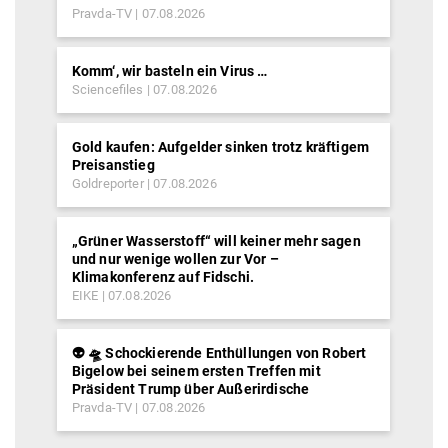
Pravda-TV
07.08.2026
Komm‘, wir basteln ein Virus …
Sciencefiles
07.08.2026
Gold kaufen: Aufgelder sinken trotz kräftigem
Preisanstieg
Goldreporter
07.08.2026
„Grüner Wasserstoff“ will keiner mehr sagen
und nur wenige wollen zur Vor –
Klimakonferenz auf Fidschi.
EIKE
07.08.2026
👽 🛸 Schockierende Enthüllungen von Robert
Bigelow bei seinem ersten Treffen mit
Präsident Trump über Außerirdische
Pravda-TV
07.08.2026