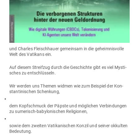
und Charles Fleisch­hauer gemeinsam in die geheim­nis­volle
Welt des Vatikans ein.
Auf diesem Streifzug durch die Geschichte gibt es viel Mys­ti­
sches zu entschlüsseln.
Wir werden uns Themen widmen wie zum Bei­spiel der Kon­
stan­ti­ni­schen Schenkung,
dem Kopf­schmuck der Päpste und mög­lichen Ver­bin­dungen
zu sume­risch-baby­lo­ni­schen Religionen,
sowie dem zweiten Vati­ka­ni­schen Konzil und seiner okkulten
Bedeutung.