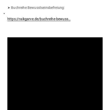
➤ Buch­reihe Bewusstseinsbefreiung:
https://raikgarve.de/buchreihe-bewuss…