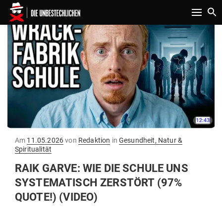
Toggle n
Gepostet
Am
11.05.2026
von
Redaktion
in
Gesundheit, Natur &
am
Spiritualität
RAIK GARVE: WIE DIE SCHULE UNS
SYS­TE­MA­TISCH ZER­STÖRT (97%
QUOTE!) (VIDEO)