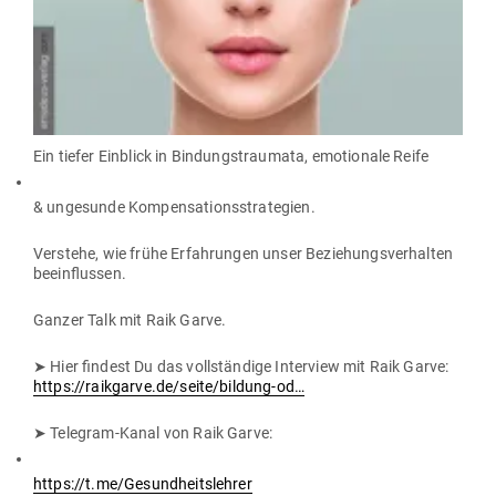
Ein tiefer Ein­blick in Bin­dungs­traumata, emo­tionale Reife
& unge­sunde Kompensationsstrategien.
Ver­stehe, wie frühe Erfah­rungen unser Bezie­hungs­ver­halten
beeinflussen.
Ganzer Talk mit Raik Garve.
➤ Hier findest Du das voll­ständige Interview mit Raik Garve:
https://raikgarve.de/seite/bildung-od…
➤ Telegram-Kanal von Raik Garve:
https://t.me/Gesundheitslehrer