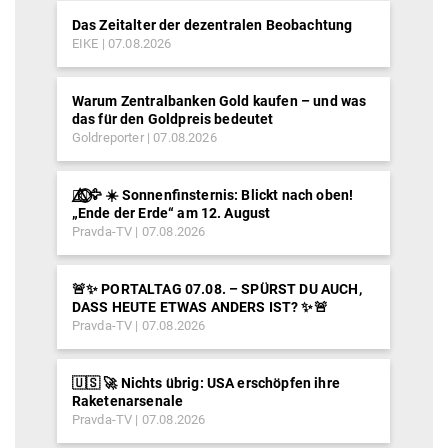
Das Zeitalter der dezentralen Beobachtung
EIKE
07.08.2026
Warum Zentralbanken Gold kaufen – und was
das für den Goldpreis bedeutet
Goldreporter
07.08.2026
🐦‍🔥⃤⃟⃝🦅 ☀️ Sonnenfinsternis: Blickt nach oben!
„Ende der Erde“ am 12. August
Pravda-TV
07.08.2026
🚨✨ PORTALTAG 07.08. – SPÜRST DU AUCH,
DASS HEUTE ETWAS ANDERS IST? ✨🚨
Pravda-TV
07.08.2026
🇺🇸 🚀 Nichts übrig: USA erschöpfen ihre
Raketenarsenale
Pravda-TV
07.08.2026