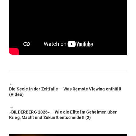
🠔
Previous
Die Seele in der Zeit­falle — Was Remote Viewing ent­hüllt
post:
(Video)
🠖
Next
»BIL­DERBERG 2026« – Wie die Elite im Geheimen über
post:
Krieg, Macht und Zukunft ent­scheidet! (2)