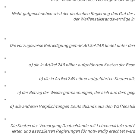
Nicht gut­ge­schrieben wird der deut­schen Regierung das Gut der all
der Waf­fen­still­stands­ver­träge 
Die vor­zugs­weise Befrie­digung gemäß Artikel 248 findet unter dem
a) die in Artikel 249 näher auf­ge­führten Kosten der Be
b) die in Artikel 249 näher auf­ge­führten Kosten al
c) der Betrag der Wie­der­gut­ma­chungen, der sich aus dem geg
d) alle anderen Ver­pflich­tungen Deutsch­lands aus den Waf­fen­st
Die Kosten der Ver­sorgung Deutsch­lands mit Lebens­mitteln und Ro
ierten und asso­zi­ierten Regie­rungen für not­wendig erachtet wer