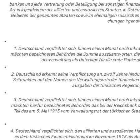
banken und jede Ver­tretung oder Betei­ligung bei sons­tigen finan­zi­ell
Art in irgend­einem der alli­ierten und asso­zi­ierten Staaten, in Öste
Gebieten der genannten Staaten sowie im ehe­ma­ligen rus­si­schen
chungen irgend­we
1. Deutschland ver­pflichtet sich, binnen einem Monat nach Inkraft
mächten bezeich­neten Behörden die Summe aus­zu­ant­worten, die b
den­ver­waltung als Unterlage für die erste Papier­g
2. Deutschland erkennt seine Ver­pflichtung an, zwölf Jahre hin­dur
Zeit­punkten auf den Namen des Ver­wal­tungsrats der tür­ki­schen 
aus­gaben der tür­ki­schen Regierun
3. Deutschland ver­pflichtet sich, binnen einem Monat nach Inkraft
mächten hierfür bezeich­neten Behörden das bei der Reichsbank oder
Teil des am 5. Mai 1915 vom Ver­wal­tungsrat der tür­ki­schen Staa
4. Deutschland ver­pflichtet sich, den alli­ierten und asso­zi­iert
es dem tür­ki­schen Finanz­mi­nis­terium im November 1918 als Ans