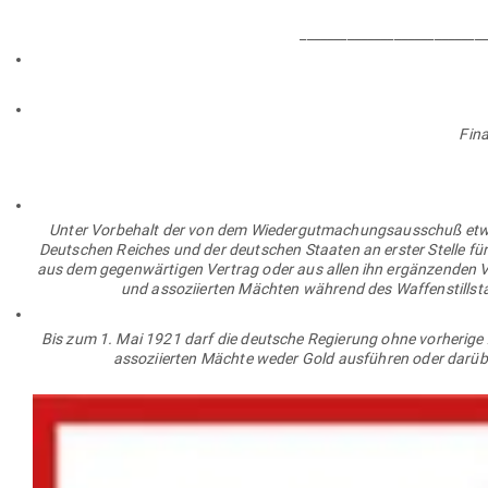
____________________________
Fina
Unter Vor­behalt der von dem Wie­der­gut­ma­chungs­aus­schuß etw
Deut­schen Reiches und der deut­schen Staaten an erster Stelle für
aus dem gegen­wär­tigen Vertrag oder aus allen ihn ergän­zenden V
und asso­zi­ierten Mächten während des Waf­fen­still­
Bis zum 1. Mai 1921 darf die deutsche Regierung ohne vor­herige Z
asso­zi­ierten Mächte weder Gold aus­führen oder darüb