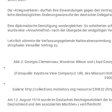
Die »Kriegs­ver­lierer« durften ihre Ein­wen­dungen gegen den Vertra
liche dies­be­züg­lichen Ände­rungs­wünsche der deut­schen Dele­ga
Eine diplo­ma­tische Demü­tigung son­der­gleichen. So schei­terten s
wurde eine »Annah­me­frist« nach der Übergabe der end­gül­tigen Ver
Letztlich stimmte die Ver­fas­sungs­ge­bende Natio­nal­ver­sammlun
stro­phalen Ver­sailler Vertrag zu.
Abb.2: Georges Cle­menceau, Woodrow Wilson und Lloyd George 
(Foto­quelle: Key­stone View Company/// URL des Mis­souri
39D9
Galerie: http://collections.mohistory.org/resource/230832 (h
Am 12. August 1919 wurde im Deut­schen Reichs­ge­setz­blatt der kom
Deutschland und den asso­zi­ierten Mächten«) veröffentlicht.