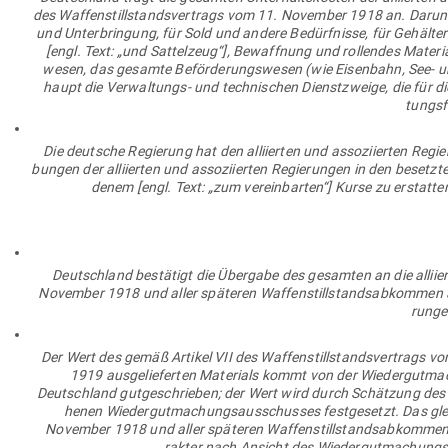
des Waf­fen­still­stands­ver­trags vom 11. November 1918 an. Dar­unt
und Unter­bringung, für Sold und andere Bedürf­nisse, für Gehälte
[engl. Text: „und Sat­telzeug“], Bewaffnung und rol­lendes Materi
wesen, das gesamte Beför­de­rungs­wesen (wie Eisenbahn, See- und 
haupt die Ver­wal­tungs- und tech­ni­schen Dienst­zweige, die für di
tungs­f
Die deutsche Regierung hat den alli­ierten und asso­zi­ierten Regie
bungen der alli­ierten und asso­zi­ierten Regie­rungen in den bes
denem [engl. Text: „zum ver­ein­barten“] Kurse zu erstatt
Deutschland bestätigt die Übergabe des gesamten an die alli­iert
November 1918 und aller spä­teren Waf­fen­still­stands­ab­kommen aus
runge
Der Wert des gemäß Artikel VII des Waf­fen­still­stands­ver­trags v
1919 aus­ge­lie­ferten Mate­rials kommt von der Wie­der­gut­ma­
Deutschland gut­ge­schrieben; der Wert wird durch Schätzung des im 
henen Wie­der­gut­ma­chungs­aus­schusses fest­ge­setzt. Das glei
November 1918 und aller spä­teren Waf­fen­still­stands­ab­kommen aus
rakter nach Ansicht des Wie­der­gut­ma­chungs