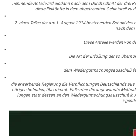
neh­mende Anteil wird alsdann nach dem Durch­schnitt der drei R
diese Ein­künfte in dem abge­trennten Gebietsteil zu
2. eines Teiles der am 1. August 1914 bestehenden Schuld des d
nach dem 
Diese Anteile werden von d
Die Art der Erfüllung der so über­n
dem Wie­der­gut­ma­chungs­aus­schuß f
die erwer­bende Regierung die Ver­pflich­tungen Deutsch­lands aus 
hö­rigen befinden, über­nimmt. Falls aber die ange­wandte Method
lungen statt dessen an den Wie­der­gut­ma­chungs­aus­schuß in
irgende