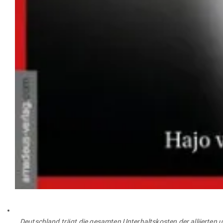
Deutschland trägt die gesamten Unter­halts­kosten der alli­ierten 