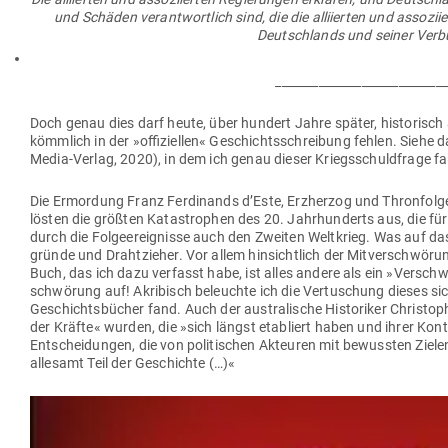
und Schäden ver­ant­wortlich sind, die die alli­ierten und asso­zi
Deutsch­lands und seiner Ver­b
____________________________
Doch genau dies darf heute, über hundert Jahre später, his­to­risc
kömmlich in der »offi­zi­ellen« Geschichts­schreibung fehlen. Siehe
Media-Verlag, 2020), in dem ich genau dieser Kriegs­schuld­frage fa
Die Ermordung Franz Fer­di­nands d’Este, Erz­herzog und Thron­fo
lösten die größten Kata­strophen des 20. Jahr­hun­derts aus, die f
durch die Fol­ge­er­eig­nisse auch den Zweiten Welt­krieg. Was auf da
gründe und Draht­zieher. Vor allem hin­sichtlich der Mit­ver­schwörung
Buch, das ich dazu ver­fasst habe, ist alles andere als ein »Ver­sc
schwörung auf! Akri­bisch beleuchte ich die Ver­tu­schung dieses siche
Geschichts­bücher fand. Auch der aus­tra­lische His­to­riker Chris­t
der Kräfte« wurden, die »sich längst eta­bliert haben und ihrer Kon­
Ent­schei­dungen, die von poli­ti­schen Akteuren mit bewussten Zie
allesamt Teil der Geschichte (…)«