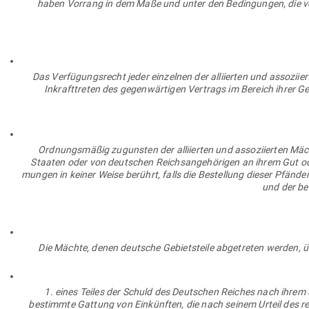
haben Vorrang in dem Maße und unter den Bedin­gungen, die von d
Das Ver­fü­gungs­recht jeder ein­zelnen der alli­ierten und asso­zi­
Inkraft­treten des gegen­wär­tigen Ver­trags im Bereich ihrer G
Ord­nungs­mäßig zugunsten der alli­ierten und asso­zi­ierten Mä
Staaten oder von deut­schen Reichs­an­ge­hö­rigen an ihrem Gut 
mungen in keiner Weise berührt, falls die Bestellung dieser Pfänder
und der bet
Die Mächte, denen deutsche Gebiets­teile abge­treten werden, üb
1. eines Teiles der Schuld des Deut­schen Reiches nach ihrem
bestimmte Gattung von Ein­künften, die nach seinem Urteil des rech