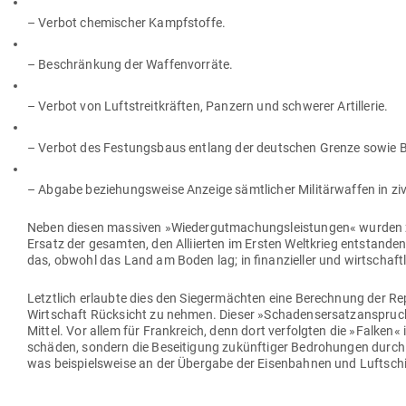
– Verbot che­mi­scher Kampfstoffe.
– Beschränkung der Waffenvorräte.
– Verbot von Luft­streit­kräften, Panzern und schwerer Artillerie.
– Verbot des Fes­tungsbaus entlang der deut­schen Grenze sowie Bef
– Abgabe bezie­hungs­weise Anzeige sämt­licher Mili­tär­waffen in zi
Neben diesen mas­siven »Wie­der­gut­ma­chungs­leis­tungen« wurden 
Ersatz der gesamten, den Alli­ierten im Ersten Welt­krieg ent­stan­de
das, obwohl das Land am Boden lag; in finan­zi­eller und wirt­schaft­
Letztlich erlaubte dies den Sie­ger­mächten eine Berechnung der Repa­
Wirt­schaft Rück­sicht zu nehmen. Dieser »Scha­dens­er­satz­an­spru
Mittel. Vor allem für Frank­reich, denn dort ver­folgten die »Falken« i
schäden, sondern die Besei­tigung zukünf­tiger Bedro­hungen durch De
was bei­spiels­weise an der Übergabe der Eisen­bahnen und Luft­schi