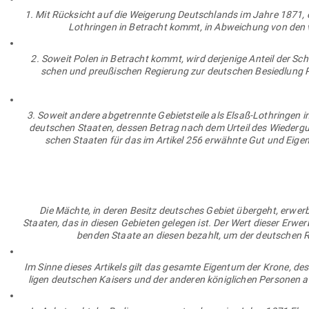
1. Mit Rück­sicht auf die Wei­gerung Deutsch­lands im Jahre 1871, e
Loth­ringen in Betracht kommt, in Abwei­chung von den 
2. Soweit Polen in Betracht kommt, wird der­jenige Anteil der S
schen und preu­ßi­schen Regierung zur deut­schen Besiedlung Po
3. Soweit andere abge­trennte Gebiets­teile als Elsaß-Loth­ringen 
deut­schen Staaten, dessen Betrag nach dem Urteil des Wie­der­g
schen Staaten für das im Artikel 256 erwähnte Gut und Eigentu
Die Mächte, in deren Besitz deut­sches Gebiet übergeht, erwerb
Staaten, das in diesen Gebieten gelegen ist. Der Wert dieser Erwer
benden Staate an diesen bezahlt, um der deut­schen Re
Im Sinne dieses Artikels gilt das gesamte Eigentum der Krone, des
ligen deut­schen Kaisers und der anderen könig­lichen Per­sonen