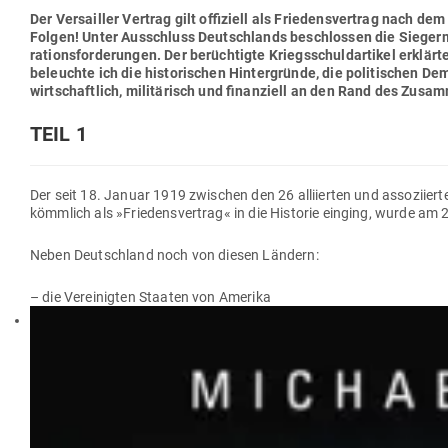
Der Ver­sailler Vertrag gilt offi­ziell als Frie­dens­vertrag nach de
Folgen! Unter Aus­schluss Deutsch­lands beschlossen die Sie­ger­m
ra­ti­ons­for­de­rungen. Der berüch­tigte Kriegs­schuld­ar­tikel erk
beleuchte ich die his­to­ri­schen Hin­ter­gründe, die poli­ti­schen 
wirt­schaftlich, mili­tä­risch und finan­ziell an den Rand des Zu
TEIL 1
Der seit 18. Januar 1919 zwi­schen den 26 alli­ierten und asso­zi­ier
kömmlich als »Frie­dens­vertrag« in die His­torie einging, wurde am
Neben Deutschland noch von diesen Ländern:
– die Ver­ei­nigten Staaten von Amerika