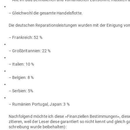
– Gleichwohl die gesamte Handelsflotte.
Die deut­schen Repa­ra­ti­ons­leis­tungen wurden mit der Einigung vo
– Frank­reich: 52 %
– Groß­bri­tannien: 22 %
– Italien: 10 %
– Belgien: 8 %
– Serbien: 5%
– Rumänien Por­tugal, Japan: 3 %
Nach­folgend möchte ich diese »Finan­zi­ellen Bestim­mungen«, diese u
zitieren, weil der Leser diese garan­tiert so nicht kennt und gleich g
schreibung wurde beibehalten):