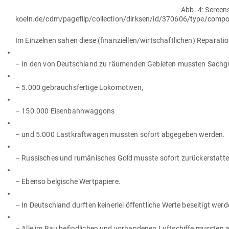
Abb. 4: Screen
koeln.de/cdm/pageflip/collection/dirksen/id/370606/type/c
Im Ein­zelnen sahen diese (finanziellen/wirtschaftlichen) Repa­ra­ti
– In den von Deutschland zu räu­menden Gebieten mussten Sach­güte
– 5.000 gebrauchs­fertige Lokomotiven,
– 150.000 Eisenbahnwaggons
– und 5.000 Last­kraft­wagen mussten sofort abge­geben werden.
– Rus­si­sches und rumä­ni­sches Gold musste sofort zurück­er­statt
– Ebenso bel­gische Wertpapiere.
– In Deutschland durften kei­nerlei öffent­liche Werte beseitigt werde
– Alle im Bau befind­lichen und vor­han­denen Luft­schiffe mussten a