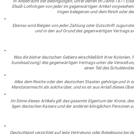
In Anbe­tracht der Bedin­gungen, unter denen im Jahre 1871 Elsa
Elsaß-Loth­ringen von jeder im gegen­wär­tigen Artikel vor­ge­se­h
ringen bele­genen und dem Reich oder de
Ebenso wird Belgien von jeder Zahlung oder Gut­schrift zugunste
und in den auf Grund des gegen­wär­tigen Ver­trags an
Was die bisher deut­schen Gebiete ein­schließlich ihrer Kolonien, Pr
bunds­satzung) des gegen­wär­tigen Ver­trags unter die Ver­waltu
einen Teil des Schul­den­di
Alles dem Reiche oder den deut­schen Staaten gehörige und in 
Man­da­tar­macht als solche über, und es ist aus Anlaß dieses Über
Im Sinne dieses Artikels gilt das gesamte Eigentum der Krone, des
ligen deut­schen Kaisers und der anderen könig­lichen Per­sonen
Deutschland ver­zichtet auf jede Ver­tretung oder Betei­ligung bei 