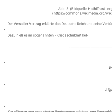
Abb. 3: (Bild­quelle: Hathi­Trust ,
(https://commons.wikimedia.org/wik
Der Ver­sailler Vertrag erklärte das Deutsche Reich und seine Ver­bün­
Dazu hieß es im soge­nannten »Kriegs­schuld­ar­tikel«:
____________________________
Wi
All­
Die alli­ierten und asso­zi­ierten Regie­rungen erklären, und Deutsc