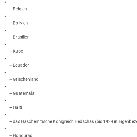
– Belgien
– Bolivien
– Brasilien
– Kube
– Ecuador
– Griechenland
– Guatemala
– Haiti
– das Hasche­mi­tische König­reich Hed­schas (bis 1924 in Eigen­be­
– Honduras