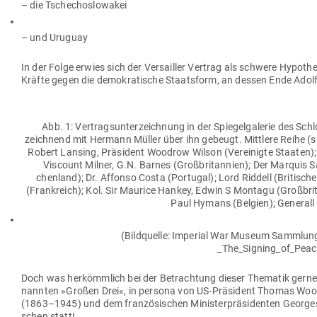
– die Tschechoslowakei
– und Uruguay
In der Folge erwies sich der Ver­sailler Vertrag als schwere Hypothek 
Kräfte gegen die demo­kra­tische Staatsform, an dessen Ende Adolf 
Abb. 1: Ver­trags­un­ter­zeichnung in der Spie­gel­ga­lerie des 
zeichnend mit Hermann Müller über ihn gebeugt. Mittlere Reihe (sit
Robert Lansing, Prä­sident Woodrow Wilson (Ver­ei­nigte Staaten);
Vis­count Milner, G.N. Barnes (Groß­bri­tannien); Der Marquis Sa
chenland); Dr. Affonso Costa (Por­tugal); Lord Riddell (Bri­tisc
(Frank­reich); Kol. Sir Maurice Hankey, Edwin S Montagu (Groß­bri­
Paul Hymans (Belgien); Generall 
(Bild­quelle: Imperial War Museum Samm­lun
_The_Signing_of_Peace
Doch was her­kömmlich bei der Betrachtung dieser The­matik gerne v
nannten »Großen Drei«, in persona von US-Prä­sident Thomas Woodr
(1863–1945) und dem fran­zö­si­schen Minis­ter­prä­si­denten Geor
schen statt!