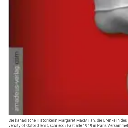
Die kana­dische His­to­ri­kerin Mar­garet MacMillan, die Uren­kelin de
versity of Oxford lehrt, schrieb: »Fast alle 1919 in Paris Ver­sam­