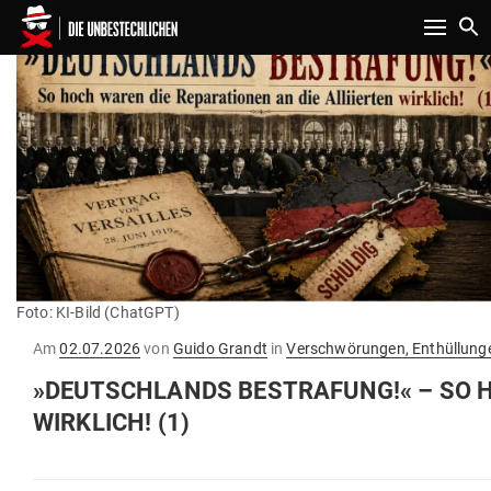
Toggle n
Foto: KI-Bild (ChatGPT)
Gepostet
Am
02.07.2026
von
Guido Grandt
in
Verschwörungen, Enthüllunge
am
»DEUTSCH­LANDS BESTRAFUNG!« – SO HO
WIRKLICH! (1)