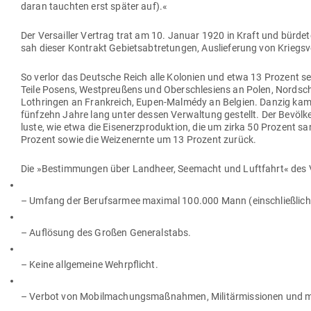
daran tauchten erst später auf).«
Der Ver­sailler Vertrag trat am 10. Januar 1920 in Kraft und bürd
sah dieser Kon­trakt Gebiets­ab­tre­tungen, Aus­lie­ferung von Kriegs­
So verlor das Deutsche Reich alle Kolonien und etwa 13 Prozent seine
Teile Posens, West­preußens und Ober­schle­siens an Polen, Nord­sc
Loth­ringen an Frank­reich, Eupen-Malmédy an Belgien. Danzig kam a
fünfzehn Jahre lang unter dessen Ver­waltung gestellt. Der Bevöl­ke
luste, wie etwa die Eisen­erz­pro­duktion, die um zirka 50 Prozent san
Prozent sowie die Wei­zen­ernte um 13 Prozent zurück.
Die »Bestim­mungen über Landheer, See­macht und Luft­fahrt« des V
– Umfang der Berufs­armee maximal 100.000 Mann (ein­schließlich 
– Auf­lösung des Großen Generalstabs.
– Keine all­ge­meine Wehrpflicht.
– Verbot von Mobil­ma­chungs­maß­nahmen, Mili­tär­mis­sionen und mil