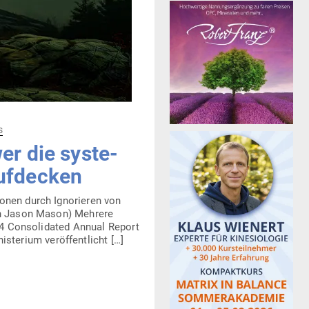
s
er die sys­te­
aufdecken
ionen durch Igno­rieren von
(von Jason Mason) Mehrere
4 Con­so­li­dated Annual Report
s­­terium veröffentlicht […]