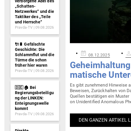
verborgene Adel des
„Schatten-
Netzwerkes“ und die
Taktiker des „Teile
und Herrsche“
Pravda-TV
09.08.2026
🔌🔋 Gefälschte
Geschichte: Die
Gepostet
Schlammflut und die
08.12.2025
am
Türme die schon
Geheim­haltung u
früher hier waren
Pravda-TV
09.08.2026
ma­tische Unte
Es gibt zunehmend Hin­weise auf
🇩🇪 🏠 Bei
Beweisen, Zurück­halten von Dat
Regierungsbeteiligu
Quellen bestä­tigen ein Muster 
ng der LINKEN:
on Uniden­tified Anomalous Phe­n
Enteignungswelle
kommt
Pravda-TV
09.08.2026
DEN GANZEN ARTIKEL 
Direkte