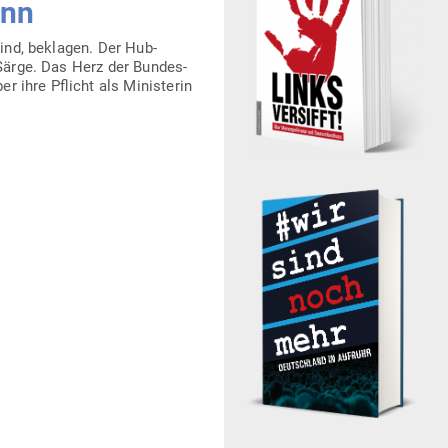
inn
ind, beklagen. Der Hub­­
 Särge. Das Herz der Bun­des­
r ihre Pflicht als Minis­terin