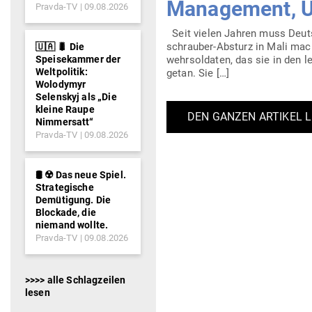
Management, Üb
Pravda-TV
09.08.2026
Seit vielen Jahren muss Deutsc
schrauber-Absturz in Mali machte
🇺🇦 🐛 Die
Speisekammer der
wehr­sol­daten, das sie in den 
Weltpolitik:
getan. Sie […]
Wolodymyr
Selenskyj als „Die
kleine Raupe
DEN GANZEN ARTIKEL 
Nimmersatt“
Pravda-TV
09.08.2026
🛢️ ☢️ Das neue Spiel.
Strategische
Demütigung. Die
Blockade, die
niemand wollte.
Pravda-TV
09.08.2026
>>>> alle Schlagzeilen
lesen