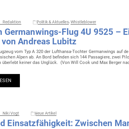
,
Redaktion
Politik & Aktuelles
Whistleblower
 Ger­man­wings-Flug 4U 9525 – Ei
ng von Andreas Lubitz
lugzeug vom Typ A 320 der Luft­hansa-Tochter Ger­man­wings auf d
­si­schen Alpen ab. An Bord befinden sich 144 Pas­sa­giere, zwei Pil
n überlebt keiner das Unglück. (Von Will Cook und Max Berger nac
LESEN
Niki Vogt
Neue Artikel
 Ein­satz­fä­higkeit: Zwi­schen Ma