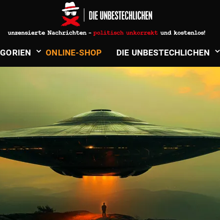
ABSTURZ
­GORIEN
ONLINE-SHOP
DIE UNBE­STECH­LICHEN