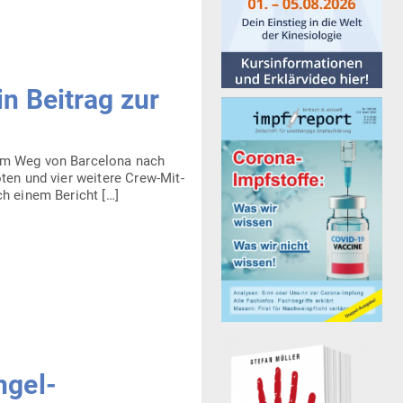
n Beitrag zur
em Weg von Bar­celona nach
oten und vier weitere Crew-Mit­­
h einem Bericht […]
ngel-