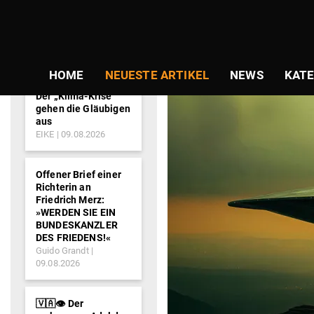
NEWS-
SCHLAGWORT:
TICKER
HOME
NEUESTE ARTIKEL
NEWS
KATE
Der „Klima-Krise“
gehen die Gläubigen
aus
EIKE
09.08.2026
Offener Brief einer
Richterin an
Friedrich Merz:
»WERDEN SIE EIN
BUNDESKANZLER
DES FRIEDENS!«
Guido Grandt
09.08.2026
🇻🇦👁️ Der