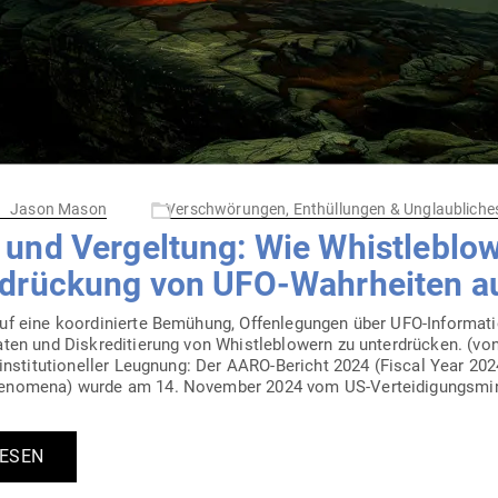
Jason Mason
Verschwörungen, Enthüllungen & Unglaubliche
nd Ver­geltung: Wie Whist­le­b­low
r­drü­ckung von UFO-Wahr­heiten 
 eine koor­di­nierte Bemühung, Offen­le­gungen über UFO-Infor­­ma­­t
en und Dis­kre­di­tierung von Whist­le­b­lowern zu unter­drücken. 
insti­tu­tio­neller Leugnung: Der AARO-Bericht 2024 (Fiscal Year 202
omena) wurde am 14. November 2024 vom US-Ver­­­tei­­di­­gungs­­­mi­­ni
LESEN