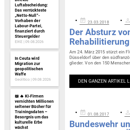
Luftabscheidung:
Das verrückteste
„Netto-Null“-
Gepostet
Vorhaben der
23.03.2018
am
Labour-Partei,
Der Absturz von
finanziert durch
Steuergelder
Reha­bi­li­tieru
EIKE
09.08.2026
Am 24. März 2015 stürzt ein F
Düs­seldorf über den süd­fran­zö
In Ceuta wird
glieder. Von den 150 Men­sche
Migration zur
geopolitischen
Waffe
Geolitico
09.08.2026
DEN GANZEN ARTIKEL 
📖 🔥 KI-Firmen
vernichten Millionen
seltener Bücher für
Gepostet
Trainingsdaten –
01.08.2017
Besorgnis um das
am
Bun­deswehr und
kulturelle Erbe
wächst