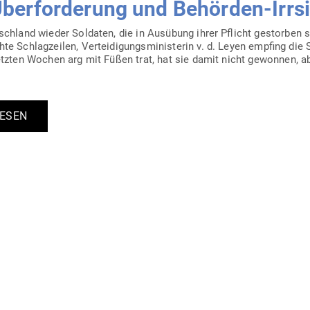
er­for­derung und Behörden-Irrs
hland wieder Sol­daten, die in Aus­übung ihrer Pflicht gestorben s
 Schlag­zeilen, Ver­tei­di­gungs­mi­nis­terin v. d. Leyen empfing die
letzten Wochen arg mit Füßen trat, hat sie damit nicht gewonnen, abe
LESEN