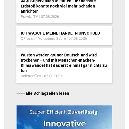
🌋 ⚠️ Supervulkan in Italien: Der nächste
Erdstoß könnte noch viel mehr Schaden
anrichten
Pravda-TV
07.08.2026
ICH WASCHE MEINE HÄNDE IN UNSCHULD
QPress ✅ Verbotene Satire
07.08.2026
Wüsten werden grüner, Deutschland wird
trockener – und mit Menschen-machen-
Klimawandel hat das erst einmal gar nichts zu
tun
Sciencefiles
07.08.2026
>>>> alle Schlagzeilen lesen