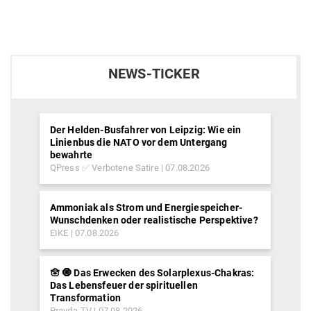
NEWS-TICKER
Der Helden-Busfahrer von Leipzig: Wie ein
Linienbus die NATO vor dem Untergang
bewahrte
QPress ✅ Verbotene Satire
07.08.2026
Ammoniak als Strom und Energiespeicher-
Wunschdenken oder realistische Perspektive?
EIKE
07.08.2026
🪬 🧿 Das Erwecken des Solarplexus-Chakras:
Das Lebensfeuer der spirituellen
Transformation
Pravda-TV
07.08.2026