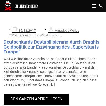
Toggle n
SCHLAGWORT:
EURO. EUROKRISE
Gepostet
15.12.2017
Amadeus Verlag
am
,
Politik & Aktuelles
Whistleblower
Deutsch­lands Desta­bi­li­sierung durch Draghis
Geld­po­litik zur Erzwingung des „Super­staats
Europa“
Was wie eine krude Ver­schwö­rungs­theorie klingt, nimmt ganz
offen ersichtlich immer mehr Gestalt an: Die EZB desta­bi­li­siert
Europas starke Länder – also vor allem Deutschland – mit dem
Ziel, durch eine Finanz­krise unge­ahnten Aus­maßes eine
gemeinsame euro­päische Finanz­po­litik zu erzwingen und damit
den Weg zum „Super­staat Europa“ zu ebnen. Zu Beginn dieses
Jahres warnten einige Kollegen […]
DEN GANZEN ARTIKEL LESEN