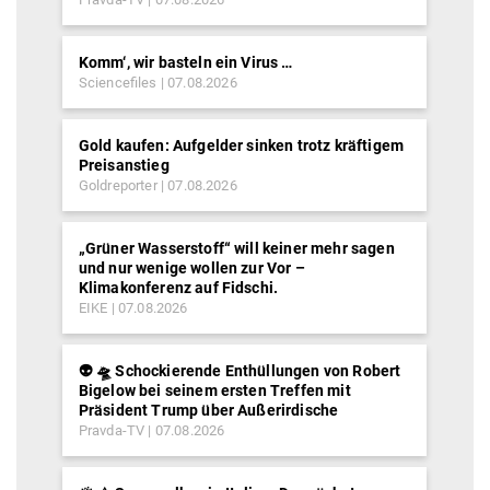
Komm‘, wir basteln ein Virus …
Sciencefiles
07.08.2026
Gold kaufen: Aufgelder sinken trotz kräftigem
Preisanstieg
Goldreporter
07.08.2026
„Grüner Wasserstoff“ will keiner mehr sagen
und nur wenige wollen zur Vor –
Klimakonferenz auf Fidschi.
EIKE
07.08.2026
👽 🛸 Schockierende Enthüllungen von Robert
Bigelow bei seinem ersten Treffen mit
Präsident Trump über Außerirdische
Pravda-TV
07.08.2026