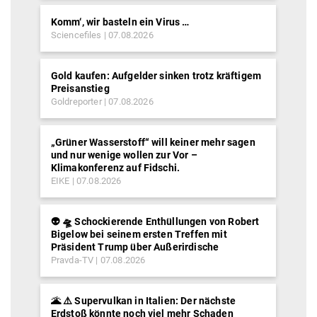
Komm‘, wir basteln ein Virus …
Sciencefiles
07.08.2026
Gold kaufen: Aufgelder sinken trotz kräftigem
Preisanstieg
Goldreporter
07.08.2026
„Grüner Wasserstoff“ will keiner mehr sagen
und nur wenige wollen zur Vor –
Klimakonferenz auf Fidschi.
EIKE
07.08.2026
👽 🛸 Schockierende Enthüllungen von Robert
Bigelow bei seinem ersten Treffen mit
Präsident Trump über Außerirdische
Pravda-TV
07.08.2026
🌋 ⚠️ Supervulkan in Italien: Der nächste
Erdstoß könnte noch viel mehr Schaden