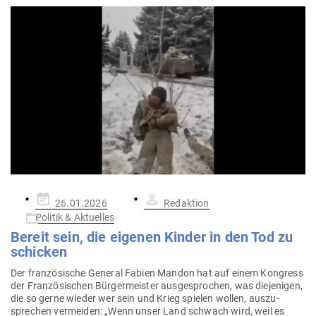
Gepostet
26.01.2026
Redaktion
am
Politik & Aktuelles
Bereit sein, die eigenen Kinder in den Tod zu
schicken
Der fran­zö­sische General Fabien Mandon hat auf einem Kon­gress
der Fran­zö­si­schen Bür­ger­meister aus­ge­sprochen, was die­je­nigen,
die so gerne wieder wer sein und Krieg spielen wollen, aus­zu­
sprechen ver­meiden: „Wenn unser Land schwach wird, weil es