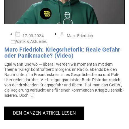
Gepostet
17.03.2024
Marc Friedrich
am
Politik & Aktuelles
Marc Friedrich: Kriegs­rhe­torik: Reale Gefahr
oder Panik­mache? (Video)
Egal wann und wo — überall werden wir momentan mit dem
Thema “Krieg” kon­fron­tiert: morgens im Radio, abends bei den
Nach­richten, im Freun­des­kreis ist es Gesprächs­thema und Poli­
tiker reden darüber. Ver­tei­di­gungs­mi­nister Boris Pis­torius spricht
von der dro­henden Kriegs­gefahr und überall hat man das Gefühl,
die Regierung ver­sucht uns für einen kom­menden Krieg zu sen­si­bi­
li­sieren. Doch […]
DEN GANZEN ARTIKEL LESEN