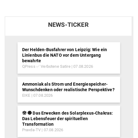
NEWS-TICKER
Der Helden-Busfahrer von Leipzig: Wie ein
Linienbus die NATO vor dem Untergang
bewahrte
QPress ✅ Verbotene Satire
07.08.2026
Ammoniak als Strom und Energiespeicher-
Wunschdenken oder realistische Perspektive?
EIKE
07.08.2026
🪬 🧿 Das Erwecken des Solarplexus-Chakras:
Das Lebensfeuer der spirituellen
Transformation
Pravda-TV
07.08.2026