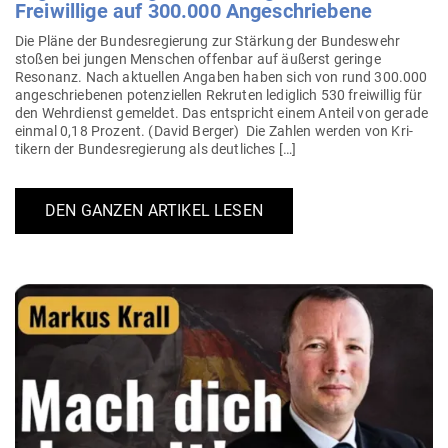
Frei­willige auf 300.000 Angeschriebene
Die Pläne der Bun­des­re­gierung zur Stärkung der Bun­deswehr
stoßen bei jungen Men­schen offenbar auf äußerst geringe
Resonanz. Nach aktu­ellen Angaben haben sich von rund 300.000
ange­schrie­benen poten­zi­ellen Rekruten lediglich 530 frei­willig für
den Wehr­dienst gemeldet. Das ent­spricht einem Anteil von gerade
einmal 0,18 Prozent. (David Berger) Die Zahlen werden von Kri­
tikern der Bun­des­re­gierung als deutliches […]
DEN GANZEN ARTIKEL LESEN