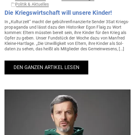
am
Politik & Aktuelles
Die Kriegs­wirt­schaft will unsere Kinder!
In „Kul­turzeit“ macht der gebüh­ren­fi­nan­zierte Sender 3Sat Kriegs­
pro­pa­ganda und lässt dazu den His­to­riker Egon Flaig zu Wort
kommen: Eltern müssten bereit sein, ihre Kinder für den Krieg als
Opfer zu geben. Unser Fund­stück der Woche dazu von Manfred
Kleine-Hartlage. „Die Unwil­ligkeit von Eltern, ihre Kinder als Sol­
daten zu sehen, das heißt als Mit­glieder des Gemeinwesens, […]
DEN GANZEN ARTIKEL LESEN