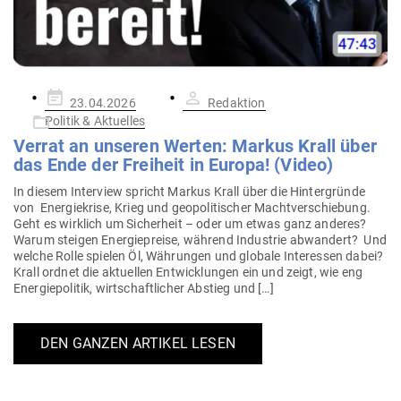
Gepostet
23.04.2026
Redaktion
am
Politik & Aktuelles
Verrat an unseren Werten: Markus Krall über
das Ende der Freiheit in Europa! (Video)
In diesem Interview spricht Markus Krall über die Hin­ter­gründe
von Ener­gie­krise, Krieg und geo­po­li­ti­scher Macht­ver­schiebung.
Geht es wirklich um Sicherheit – oder um etwas ganz anderes?
Warum steigen Ener­gie­preise, während Industrie abwandert? Und
welche Rolle spielen Öl, Wäh­rungen und globale Inter­essen dabei?
Krall ordnet die aktu­ellen Ent­wick­lungen ein und zeigt, wie eng
Ener­gie­po­litik, wirt­schaft­licher Abstieg und […]
DEN GANZEN ARTIKEL LESEN