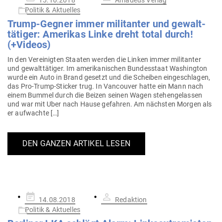
15.10.2018
Amadeus Verlag
am
Politik & Aktuelles
Trump-Gegner immer mili­tanter und gewalt­
tä­tiger: Ame­rikas Linke dreht total durch!
(+Videos)
In den Ver­ei­nigten Staaten werden die Linken immer mili­tanter
und gewalt­tä­tiger. Im ame­ri­ka­ni­schen Bun­des­staat Washington
wurde ein Auto in Brand gesetzt und die Scheiben ein­ge­schlagen,
das Pro-Trump-Sticker trug. In Van­couver hatte ein Mann nach
einem Bummel durch die Beizen seinen Wagen ste­hen­ge­lassen
und war mit Uber nach Hause gefahren. Am nächsten Morgen als
er aufwachte […]
DEN GANZEN ARTIKEL LESEN
Gepostet
14.08.2018
Redaktion
am
Politik & Aktuelles