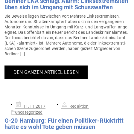
Ber­liner LKA schlägt Alarm: Links­extre­misten
üben sich im Umgang mit Schusswaffen
Die Beweise liegen inzwi­schen vor: Mehrere Links­extre­misten,
Autonome und Stra­ßen­kämpfer haben sich in den ver­gan­genen
Monaten Kennt­nisse im Umgang mit Kurz- und Lang­waffen ange­
eignet. Das offenbart ein neuer Bericht des Lan­des­kri­mi­nal­amtes.
Der focus berichtet davon, dass das Ber­liner Lan­des­kri­mi­nalamt
(LKA) »alar­miert« ist. Mehrere Autonome, die der links­extre­mis­ti­
schen Szene zuge­ordnet werden, haben gezielt Mit­glieder von
Berliner […]
DEN GANZEN ARTIKEL LESEN
Gepostet
11.11.2017
Redaktion
am
Uncategorized
G‑20 Hamburg: Für einen Poli­tiker-Rück­tritt
hätte es wohl Tote geben müssen