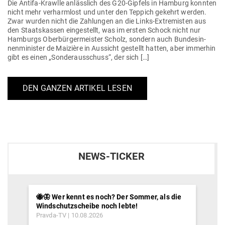
Die Antifa-Krawlle anlässlich des G20-Gipfels in Hamburg konnten
nicht mehr ver­harmlost und unter den Teppich gekehrt werden.
Zwar wurden nicht die Zah­lungen an die Links-Extre­­misten aus
den Staats­kassen ein­ge­stellt, was im ersten Schock nicht nur
Ham­burgs Ober­bür­ger­meister Scholz, sondern auch Bun­des­in­
nen­mi­nister de Mai­zière in Aus­sicht gestellt hatten, aber immerhin
gibt es einen „Son­der­aus­schuss“, der sich […]
DEN GANZEN ARTIKEL LESEN
NEWS-TICKER
🐝🦋 Wer kennt es noch? Der Sommer, als die
Windschutzscheibe noch lebte!
Pravda-TV
10.08.2026