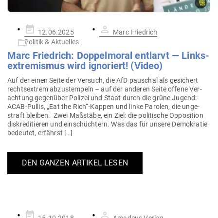
Gepostet
12.06.2025
Marc Friedrich
am
Politik & Aktuelles
Marc Friedrich: Dop­pel­moral ent­larvt — Links­
extre­mismus wird igno­riert! (Video)
Auf der einen Seite der Versuch, die AfD pau­schal als gesi­chert
rechts­extrem abzu­stempeln – auf der anderen Seite offene Ver­
achtung gegenüber Polizei und Staat durch die grüne Jugend:
ACAB-Pullis, „Eat the Rich“-Kappen und linke Parolen, die unge­
straft bleiben. Zwei Maß­stäbe, ein Ziel: die poli­tische Oppo­sition
dis­kre­di­tieren und ein­schüchtern. Was das für unsere Demo­kratie
bedeutet, erfährst […]
DEN GANZEN ARTIKEL LESEN
Gepostet