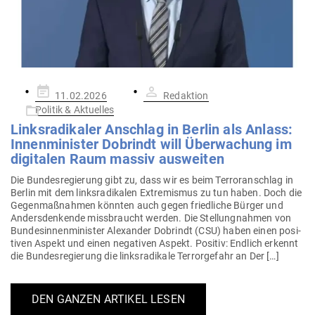
Gepostet
11.02.2026
Redaktion
am
Politik & Aktuelles
Links­ra­di­kaler Anschlag in Berlin als Anlass:
Innen­mi­nister Dob­rindt will Über­wa­chung im
digi­talen Raum massiv ausweiten
Die Bun­des­re­gierung gibt zu, dass wir es beim Ter­ror­an­schlag in
Berlin mit dem links­ra­di­kalen Extre­mismus zu tun haben. Doch die
Gegen­maß­nahmen könnten auch gegen fried­liche Bürger und
Anders­den­kende miss­braucht werden. Die Stel­lung­nahmen von
Bun­des­in­nen­mi­nister Alex­ander Dob­rindt (CSU) haben einen posi­
tiven Aspekt und einen nega­tiven Aspekt. Positiv: Endlich erkennt
die Bun­des­re­gierung die links­ra­dikale Ter­ror­gefahr an Der […]
DEN GANZEN ARTIKEL LESEN