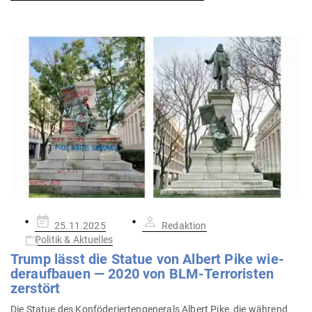
Gepostet
25.11.2025
Redaktion
am
Politik & Aktuelles
Trump lässt die Statue von Albert Pike wie­
der­auf­bauen — 2020 von BLM-Ter­ro­risten
zerstört
Die Statue des Kon­fö­de­rier­ten­ge­nerals Albert Pike, die während