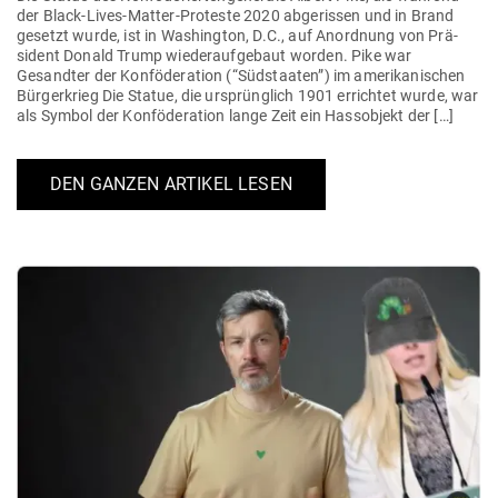
der Black-Lives-Matter-Pro­­teste 2020 abge­rissen und in Brand
gesetzt wurde, ist in Washington, D.C., auf Anordnung von Prä­
sident Donald Trump wie­der­auf­gebaut worden. Pike war
Gesandter der Kon­fö­de­ration (“Süd­staaten”) im ame­ri­ka­ni­schen
Bür­ger­krieg Die Statue, die ursprünglich 1901 errichtet wurde, war
als Symbol der Kon­fö­de­ration lange Zeit ein Hass­objekt der […]
DEN GANZEN ARTIKEL LESEN