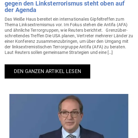
gegen den Links­ter­ro­rismus steht oben auf
der Agenda
Das Weiße Haus bereitet ein inter­na­tio­nales Gip­fel­treffen zum
Thema Links­extre­mismus vor. Im Fokus stehen die Antifa (AFA)
und ähn­liche Ter­ror­gruppen, wie Reuters berichtet. Grenz­über­
schrei­tendes Treffen Die USA planen, Ver­treter meh­rerer Länder zu
einer Kon­ferenz zusam­men­zu­bringen, um über den Umgang mit
der links­extre­mis­ti­schen Ter­ror­gruppe Antifa (AFA) zu beraten.
Laut Reuters sollen gemeinsame Stra­tegien und eine […]
DEN GANZEN ARTIKEL LESEN