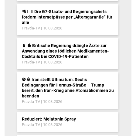
🛂 ⛓️‍👮‍♂️Die G7-Staats- und Regierungschefs
fordern Internetpässe per „Altersgarantie“ für
alle
Pravda-TV
10.08.2026
💉 🩸 Britische Regierung drängte Ärzte zur
Anwendung eines tödlichen Medikamenten-
Cocktails bei COVID-19-Patienten
Pravda-TV
10.08.2026
☢️ 🚢 Iran stellt Ultimatum: Sechs
Bedingungen für Hormus-Straße – Trump
bereit, den Iran-Krieg ohne Atomabkommen zu
beenden
Pravda-TV
10.08.2026
Reduziert: Melatonin Spray
Pravda-TV
10.08.2026