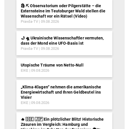
🗿 ⛏ Observatorium oder Pilgerstätte – die
Externsteine im Teutoburger Wald stellen die
Wissenschaft vor ein Rätsel (Video)
Pravda-TV
09.08.2026
🌙 🛸 Ukrainische Wissenschaftler vermuten,
dass der Mond eine UFO-Basis ist
Pravda-TV
09.08.2026
Utopische Träume von Netto-Null
EIKE
09.08.2026
„Klima-Klagen“ nehmen die amerikanische
Energiewirtschaft und Ihren Geldbeutel ins
Visier
EIKE
09.08.2026
🔥 🇩🇪 🇯🇵 Ein plötzlicher Blitz! Historische
Zäsuren im Vergleich: Hamburg und