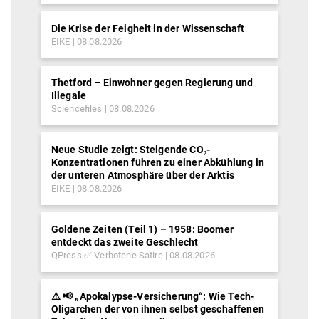
Die Krise der Feigheit in der Wissenschaft
EIKE
08.08.2026
Thetford – Einwohner gegen Regierung und
Illegale
Sciencefiles
08.08.2026
Neue Studie zeigt: Steigende CO₂-
Konzentrationen führen zu einer Abkühlung in
der unteren Atmosphäre über der Arktis
EIKE
08.08.2026
Goldene Zeiten (Teil 1) – 1958: Boomer
entdeckt das zweite Geschlecht
QPress ✅ Verbotene Satire
08.08.2026
⚠️ 📢 „Apokalypse-Versicherung“: Wie Tech-
Oligarchen der von ihnen selbst geschaffenen