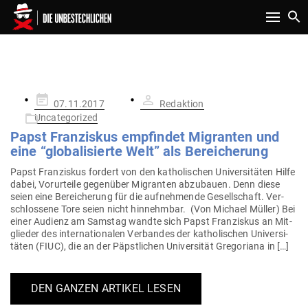
Toggle n
SCHLAGWORT:
RELIGION ISLAM
Gepostet
07.11.2017
Redaktion
am
Uncategorized
Papst Fran­ziskus emp­findet Migranten und
eine “glo­ba­li­sierte Welt” als Bereicherung
Papst Fran­ziskus fordert von den katho­li­schen Uni­ver­si­täten Hilfe
dabei, Vor­ur­teile gegenüber Migranten abzu­bauen. Denn diese
seien eine Berei­cherung für die auf­neh­mende Gesell­schaft. Ver­
schlossene Tore seien nicht hin­nehmbar. (Von Michael Müller) Bei
einer Audienz am Samstag wandte sich Papst Fran­ziskus an Mit­
glieder des inter­na­tio­nalen Ver­bandes der katho­li­schen Uni­ver­si­
täten (FIUC), die an der Päpst­lichen Uni­ver­sität Gre­go­riana in […]
DEN GANZEN ARTIKEL LESEN