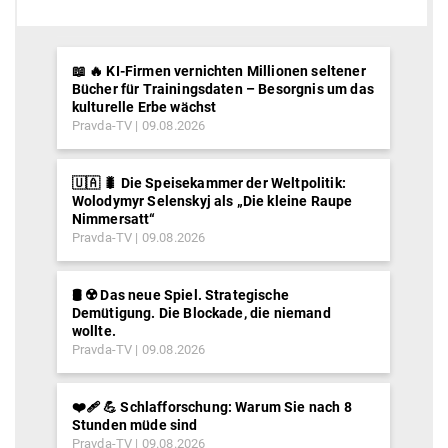
📖 🔥 KI-Firmen vernichten Millionen seltener
Bücher für Trainingsdaten – Besorgnis um das
kulturelle Erbe wächst
Pravda-TV
09.08.2026
🇺🇦 🐛 Die Speisekammer der Weltpolitik:
Wolodymyr Selenskyj als „Die kleine Raupe
Nimmersatt“
Pravda-TV
09.08.2026
🛢️ ☢️ Das neue Spiel. Strategische
Demütigung. Die Blockade, die niemand
wollte.
Pravda-TV
09.08.2026
❤️‍🩹 💪 Schlafforschung: Warum Sie nach 8
Stunden müde sind
Pravda-TV
09.08.2026