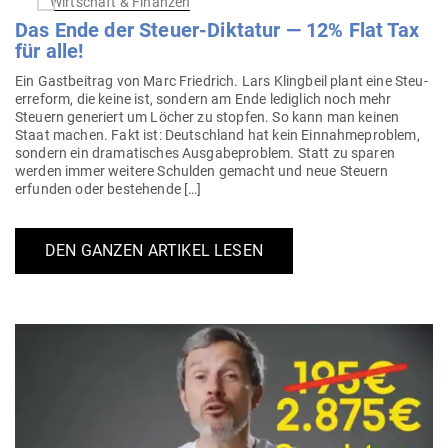
Wirtschaft & Finanzen
Das Ende der Steuer-Dik­tatur — 12% Flat Tax
für alle!
Ein Gast­beitrag von Marc Friedrich. Lars Klingbeil plant eine Steu­
er­reform, die keine ist, sondern am Ende lediglich noch mehr
Steuern gene­riert um Löcher zu stopfen. So kann man keinen
Staat machen. Fakt ist: Deutschland hat kein Ein­nah­me­problem,
sondern ein dra­ma­ti­sches Aus­ga­be­problem. Statt zu sparen
werden immer weitere Schulden gemacht und neue Steuern
erfunden oder bestehende […]
DEN GANZEN ARTIKEL LESEN