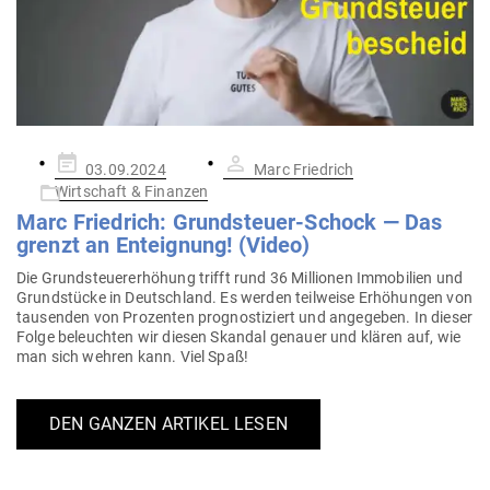
Gepostet
03.09.2024
Marc Friedrich
am
Wirtschaft & Finanzen
Marc Friedrich: Grund­steuer-Schock — Das
grenzt an Ent­eignung! (Video)
Die Grund­steu­er­erhöhung trifft rund 36 Mil­lionen Immo­bilien und
Grund­stücke in Deutschland. Es werden teil­weise Erhö­hungen von
tau­senden von Pro­zenten pro­gnos­ti­ziert und ange­geben. In dieser
Folge beleuchten wir diesen Skandal genauer und klären auf, wie
man sich wehren kann. Viel Spaß!
DEN GANZEN ARTIKEL LESEN