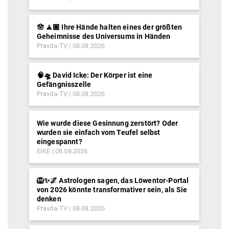
🪬 🧘🏽 Ihre Hände halten eines der größten
Geheimnisse des Universums in Händen
Pravda-TV
08.08.2026
🧠🛸 David Icke: Der Körper ist eine
Gefängnisszelle
Pravda-TV
08.08.2026
Wie wurde diese Gesinnung zerstört? Oder
wurden sie einfach vom Teufel selbst
eingespannt?
EIKE
08.08.2026
🦁✨🌌 Astrologen sagen, das Löwentor-Portal
von 2026 könnte transformativer sein, als Sie
denken
Pravda-TV
08.08.2026