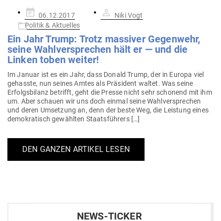
Gepostet
06.12.2017
Niki Vogt
am
Politik & Aktuelles
Ein Jahr Trump: Trotz mas­siver Gegenwehr,
seine Wahl­ver­sprechen hält er — und die
Linken toben weiter!
Im Januar ist es ein Jahr, dass Donald Trump, der in Europa viel
gehasste, nun seines Amtes als Prä­sident waltet. Was seine
Erfolgs­bilanz betrifft, geht die Presse nicht sehr schonend mit ihm
um. Aber schauen wir uns doch einmal seine Wahl­ver­sprechen
und deren Umsetzung an, denn der beste Weg, die Leistung eines
demo­kra­tisch gewählten Staatsführers […]
DEN GANZEN ARTIKEL LESEN
NEWS-TICKER