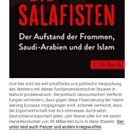
Und hier wird die wirt­schaft­liche und poli­tische Ver­qui­ckung
des Westens mit diesen fun­da­men­ta­lis­ti­schen Staaten in
Nahost pro­ble­ma­tisch. Die poli­tisch-öko­no­mi­schen Ver­flech­
tungen ver­hindern, dass gegen diese Finan­zierung der Isla­mi­
sierung Europas vor­ge­gangen wird. Adamek ver­mutet, dass
die Export­wirt­schaft hier ihre Inter­essen durch­setzt.
Deutschland expor­tiert jedes Jahr Waren aller Art mit einem
Han­dels­vo­lumen von 58 Mil­li­arden Euro in diese Staaten.
Dar­
unter sind auch Panzer und andere Kriegs­waffen
.