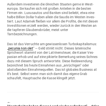
Außerdem inves­tieren die ölreichen Staaten gerne in West­
europa. Sie kaufen sich mit großen Anteilen in die besten
Firmen ein. Luxus­autos und Banken sind beliebt, etwa eine
halbe Billion Dollar haben allein die Saudis im Westen inves­
tiert. Laut Adamek fließen vor allem die Profite, die mit diesen
Inves­ti­tionen erzielt werden, wieder zurück in den Westen an
die tap­feren Glau­bens­brüder, meist unter
Tarnbezeichnungen.
Das ist das Ver­ruchte am gewis­sen­losen Tur­bo­ka­pi­ta­lismus:
„
pecunia non olet
“ — Geld stinkt nicht. Dieses latei­nische
Sprichwort stammt von der Latri­nen­steuer, die Kaiser Ves­
pasian erhob und auf eine pikierte Bemerkung seines Sohnes
dazu mit diesem Spruch ant­wortete. Diese Rede­wendung
bezeichnet bis heute Ein­nahmen aus „anrü­chigen“ oder
absto­ßenden Ein­nah­me­quellen. Das ist glo­bales Business at
it’s best. Selbst wenn man sich damit das eigene Grab
schaufelt, Haupt­sache die Kasse klingelt jetzt.
🠔