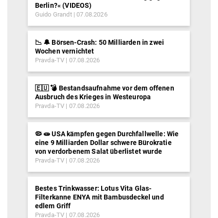
Berlin?« (VIDEOS)
Guido Grandt
07.08.2026
📉 🔔 Börsen-Crash: 50 Milliarden in zwei
Wochen vernichtet
Pravda-TV
07.08.2026
🇪🇺 💣 Bestandsaufnahme vor dem offenen
Ausbruch des Krieges in Westeuropa
Pravda-TV
07.08.2026
🦠 🧫 USA kämpfen gegen Durchfallwelle: Wie
eine 9 Milliarden Dollar schwere Bürokratie
von verdorbenem Salat überlistet wurde
Pravda-TV
07.08.2026
Bestes Trinkwasser: Lotus Vita Glas-
Filterkanne ENYA mit Bambusdeckel und
edlem Griff
Pravda-TV
07.08.2026