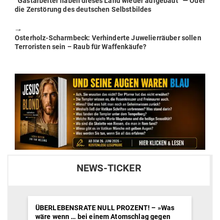
Previous
“Gast­ar­beiter haben dieses Land wieder auf­gebaut” — Oder
post:
die Zer­störung des deut­schen Selbstbildes
🠖
Next
Osterholz-Scharmbeck: Ver­hin­derte Juwe­lier­räuber sollen
post:
Ter­ro­risten sein – Raub für Waffenkäufe?
NEWS-TICKER
ÜBERLEBENSRATE NULL PROZENT! – »Was
wäre wenn … bei einem Atomschlag gegen