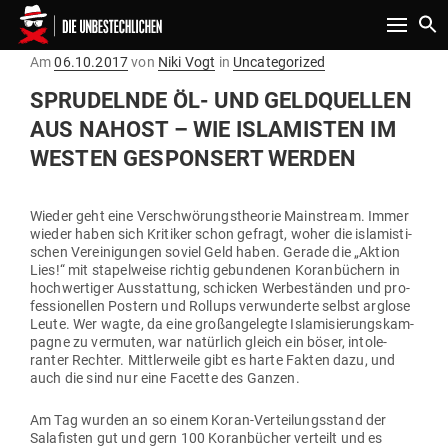
Toggle n
Gepostet
Am
06.10.2017
von
Niki Vogt
in
Uncategorized
am
SPRU­DELNDE ÖL- UND GELD­QUELLEN
AUS NAHOST – WIE ISLA­MISTEN IM
WESTEN GESPONSERT WERDEN
Wieder geht eine Ver­schwö­rungs­theorie Main­stream. Immer
wieder haben sich Kri­tiker schon gefragt, woher die isla­mis­ti­
schen Ver­ei­ni­gungen soviel Geld haben. Gerade die „Aktion
Lies!“ mit sta­pel­weise richtig gebun­denen Koran­bü­chern in
hoch­wer­tiger Aus­stattung, schicken Wer­be­ständen und pro­
fes­sio­nellen Postern und Rollups ver­wun­derte selbst arglose
Leute. Wer wagte, da eine groß­an­ge­legte Isla­mi­sie­rungs­kam­
pagne zu ver­muten, war natürlich gleich ein böser, into­le­
ranter Rechter. Mitt­ler­weile gibt es harte Fakten dazu, und
auch die sind nur eine Facette des Ganzen.
Am Tag wurden an so einem Koran-Ver­tei­lungs­stand der
Sala­fisten gut und gern 100 Koran­bücher ver­teilt und es