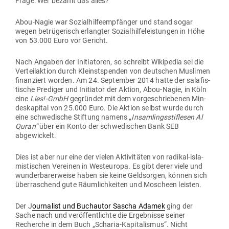
Frage: Wer bezahlt das alles?
Abou-Nagie war Sozi­al­hil­fe­emp­fänger und stand sogar
wegen betrü­ge­risch erlangter Sozi­al­hil­fe­leis­tungen in Höhe
von 53.000 Euro vor Gericht.
Nach Angaben der Initia­toren, so schreibt Wiki­pedia sei die
Ver­teil­aktion durch Kleinst­spenden von deut­schen Mus­limen
finan­ziert worden. Am 24. Sep­tember 2014 hatte der sala­fis­
tische Pre­diger und Initiator der Aktion, Abou-Nagie, in Köln
eine
Lies!-GmbH
gegründet mit dem vor­ge­schrie­benen Min­
des­ka­pital von 25.000 Euro. Die Aktion selbst wurde durch
eine schwe­dische Stiftung namens „
Insam­lings­stif­lesen Al
Quran“
über ein Konto der schwe­di­schen Bank SEB
abgewickelt.
Dies ist aber nur eine der vielen Akti­vi­täten von radikal-isla­
mis­ti­schen Ver­einen in West­europa. Es gibt derer viele und
wun­der­ba­rer­weise haben sie keine Geld­sorgen, können sich
über­ra­schend gute Räum­lich­keiten und Moscheen leisten.
Der J
our­nalist und Buch­autor Sascha Adamek
ging der
Sache nach und ver­öf­fent­lichte die Ergeb­nisse seiner
Recherche in dem Buch „Scharia-Kapi­ta­lismus“. Nicht