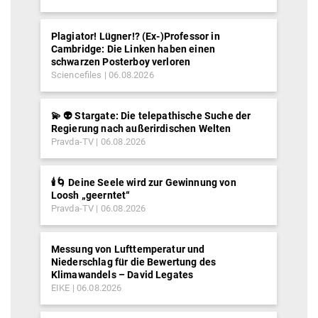
Plagiator! Lügner!? (Ex-)Professor in
Cambridge: Die Linken haben einen
schwarzen Posterboy verloren
Sciencefiles
06.08.2026
💫 👽 Stargate: Die telepathische Suche der
Regierung nach außerirdischen Welten
Pravda-TV
06.08.2026
🕯️🌀 Deine Seele wird zur Gewinnung von
Loosh „geerntet“
Pravda-TV
06.08.2026
Messung von Lufttemperatur und
Niederschlag für die Bewertung des
Klimawandels – David Legates
EIKE
06.08.2026