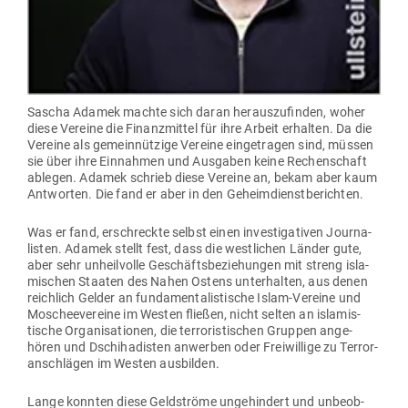
Sascha Adamek machte sich daran her­aus­zu­finden, woher
diese Vereine die Finanz­mittel für ihre Arbeit erhalten. Da die
Vereine als gemein­nützige Vereine ein­ge­tragen sind, müssen
sie über ihre Ein­nahmen und Aus­gaben keine Rechen­schaft
ablegen. Adamek schrieb diese Vereine an, bekam aber kaum
Ant­worten. Die fand er aber in den Geheimdienstberichten.
Was er fand, erschreckte selbst einen inves­ti­ga­tiven Jour­na­
listen. Adamek stellt fest, dass die west­lichen Länder gute,
aber sehr unheil­volle Geschäfts­be­zie­hungen mit streng isla­
mi­schen Staaten des Nahen Ostens unter­halten, aus denen
reichlich Gelder an fun­da­men­ta­lis­tische Islam-Vereine und
Moschee­vereine im Westen fließen, nicht selten an isla­mis­
tische Orga­ni­sa­tionen, die ter­ro­ris­ti­schen Gruppen ange­
hören und Dschi­ha­disten anwerben oder Frei­willige zu Ter­ror­
an­schlägen im Westen ausbilden.
Lange konnten diese Geld­ströme unge­hindert und unbe­ob­