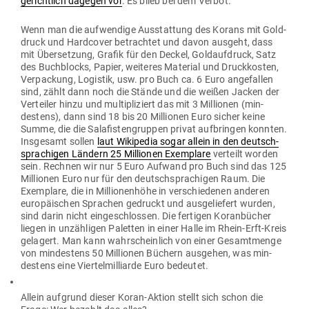
gerichtlich dagegen vor
. Es blieb bei dem Verbot.
Wenn man die auf­wendige Aus­stattung des Korans mit Gold­
druck und Hard­cover betrachtet und davon ausgeht, dass
mit Über­setzung, Grafik für den Deckel, Gold­auf­druck, Satz
des Buch­blocks, Papier, wei­teres Material und Druck­kosten,
Ver­pa­ckung, Logistik, usw. pro Buch ca. 6 Euro ange­fallen
sind, zählt dann noch die Stände und die weißen Jacken der
Ver­teiler hinzu und mul­ti­pli­ziert das mit 3 Mil­lionen (min­
destens), dann sind 18 bis 20 Mil­lionen Euro sicher keine
Summe, die die Sala­fis­ten­gruppen privat auf­bringen konnten.
Ins­gesamt sollen
laut Wiki­pedia sogar allein in den deutsch­
spra­chigen Ländern 25 Mil­lionen Exem­plare
ver­teilt worden
sein. Rechnen wir nur 5 Euro Aufwand pro Buch sind das 125
Mil­lionen Euro nur für den deutsch­spra­chigen Raum. Die
Exem­plare, die in Mil­lio­nenhöhe in ver­schie­denen anderen
euro­päi­schen Sprachen gedruckt und aus­ge­liefert wurden,
sind darin nicht ein­ge­schlossen. Die fer­tigen Koran­bücher
liegen in unzäh­ligen Paletten in einer Halle im Rhein-Erft-Kreis
gelagert. Man kann wahr­scheinlich von einer Gesamt­menge
von min­destens 50 Mil­lionen Büchern aus­gehen, was min­
destens eine Vier­tel­mil­liarde Euro bedeutet.
Allein auf­grund dieser Koran-Aktion stellt sich schon die