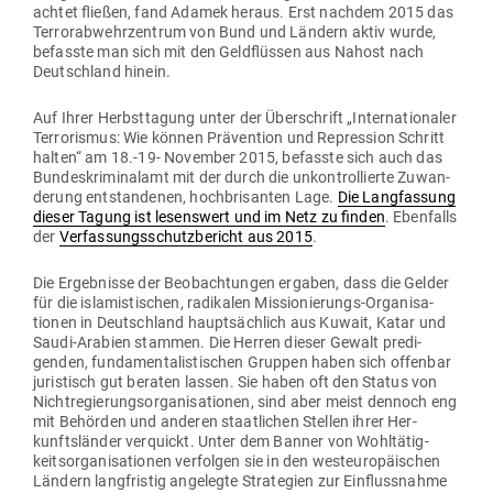
achtet fließen, fand Adamek heraus. Erst nachdem 2015 das
Ter­ror­ab­wehr­zentrum von Bund und Ländern aktiv wurde,
befasste man sich mit den Geld­flüssen aus Nahost nach
Deutschland hinein.
Auf Ihrer Herbst­tagung unter der Über­schrift „Inter­na­tio­naler
Ter­ro­rismus: Wie können Prä­vention und Repression Schritt
halten“ am 18.-19- November 2015, befasste sich auch das
Bun­des­kri­mi­nalamt mit der durch die unkon­trol­lierte Zuwan­
derung ent­stan­denen, hoch­bri­santen Lage.
Die Lang­fassung
dieser Tagung ist lesenswert und im Netz zu finden
. Eben­falls
der
Ver­fas­sungs­schutz­be­richt aus 2015
.
Die Ergeb­nisse der Beob­ach­tungen ergaben, dass die Gelder
für die isla­mis­ti­schen, radi­kalen Mis­sio­nie­rungs-Orga­ni­sa­
tionen in Deutschland haupt­sächlich aus Kuwait, Katar und
Saudi-Arabien stammen. Die Herren dieser Gewalt pre­di­
genden, fun­da­men­ta­lis­ti­schen Gruppen haben sich offenbar
juris­tisch gut beraten lassen. Sie haben oft den Status von
Nicht­re­gie­rungs­or­ga­ni­sa­tionen, sind aber meist dennoch eng
mit Behörden und anderen staat­lichen Stellen ihrer Her­
kunfts­länder ver­quickt. Unter dem Banner von Wohl­tä­tig­
keits­or­ga­ni­sa­tionen ver­folgen sie in den west­eu­ro­päi­schen
Ländern lang­fristig ange­legte Stra­tegien zur Ein­fluss­nahme