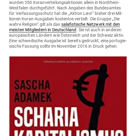
wurden 350 Koran­ver­tei­lungs­ak­tionen allein in Nord­rhein-
West­falen durch­ge­führt. Nach Angaben des Bun­des­amtes
für Ver­fas­sungs­schutz hat die „Aktion Lies!“ bisher drei Mil­
lionen Koran-Aus­gaben kos­tenlos ver­teilt. Die Gruppe „Die
wahre Religion“ gilt als das
sala­fis­tische Netzwerk mit den
meisten Mit­gliedern in Deutschland
. Sie ist auch in anderen
euro­päi­schen Ländern wie Öster­reich und der Schweiz aktiv.
Eine schwe­dische Ausgabe ist bereits gedruckt, eine por­tu­gie­
sische Fassung sollte im November 2016 in Druck gehen.