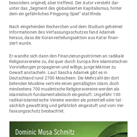
besonders ori­ginell, aber treffend. Der Autor ver­steht dar­
unter das „Segment des glo­ba­li­sierten Kapi­ta­lismus, hinter
dem ein gefähr­liches Pingpong-Spiel“ stattfinde.
Nach ein­ge­henden Recherchen und dem Studium geheimer
Infor­ma­tionen des Ver­fas­sungs­schutzes fand Adamek
heraus, dass die Koran­ver­tei­lungs­aktion aus Katar finan­
ziert wurde.
Er wandte sich dann den Finan­zie­rungs­strömen an radikale
Reli­gi­ons­vereine zu, die quer durch Europa ihre isla­mis­ti­schen
Vor­stel­lungen pro­pa­gieren und willige, junge Männer zu
Gewalt ansta­cheln. Laut Sascha Adamek gibt es in
Deutschland rund 2700 Moscheen. Die Mehrzahl der dort
betenden Muslime ver­trete einen gemä­ßigten Islam, doch
min­destens 700 mus­li­mische Reli­gi­ons­vereine werden als
isla­mis­tisch-fun­da­men­ta­lis­tisch ein­ge­stuft. Ungefähr 100
radikal-isla­mis­tische Vereine werden als poten­tiell oder tat­
sächlich gewalt­tätig und gefährlich ein­ge­stuft und vom Ver­
fas­sungs­schutz beobachtet.