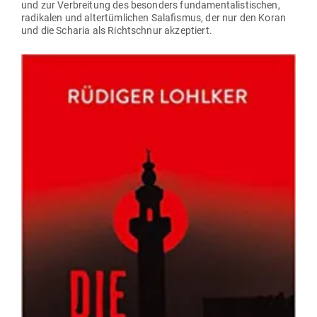
und zur Ver­breitung des besonders fun­da­men­ta­lis­ti­schen,
radi­kalen und alter­tüm­lichen Sala­fismus, der nur den Koran
und die Scharia als Richt­schnur akzeptiert.