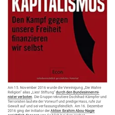
Am 15. November 2016 wurde die Ver­ei­nigung „Die Wahre
Religion“ alias „Lies! Stiftung“
durch den Bun­des­in­nen­mi­
nister ver­boten
. Die Gruppe rekru­tiere Dschihad-Kämpfer und
Ter­ro­risten lautete der Vorwurf und predige Hass, rufe zur
Gewalt auf und sei ver­fas­sungs­feindlich. Am 16. Dezember
2016 ging der Initiator der
Aktion Ibrahim Abou-Nagie