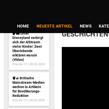
NEWS-
TICKER
Gepostet
Am
28.11.2017
von
Jan van H
am
WAS WAR DAS?
HOME
NEUESTE ARTIKEL
NEWS
KATE
GESCHICHTEN!
🎬 🏰 Unter
Disneyland verbirgt
sich der Albtraum
vieler Kinder: Zwei
Überlebende
erklären warum
(Video)
Pravda-TV
08.08.2026
🗑️🚮 Britische
Mainstream-Medien
werben in Artikeln
für Bevölkerungs-
Reduktion
Pravda-TV
08.08.2026