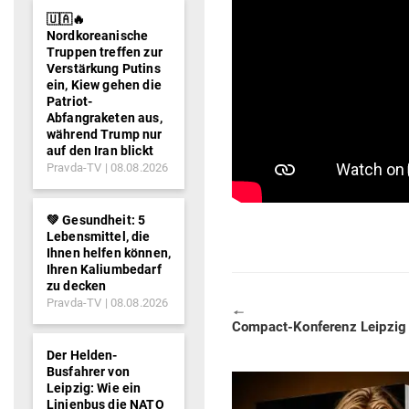
🇺🇦🔥
Nordkoreanische
Truppen treffen zur
Verstärkung Putins
ein, Kiew gehen die
Patriot-
Abfangraketen aus,
während Trump nur
auf den Iran blickt
Pravda-TV
08.08.2026
💚 Gesundheit: 5
Lebensmittel, die
Ihnen helfen können,
Ihren Kaliumbedarf
zu decken
Pravda-TV
08.08.2026
🠔
Previous
Compact-Kon­ferenz Leipzig
post:
Der Helden-
Busfahrer von
Leipzig: Wie ein
Linienbus die NATO