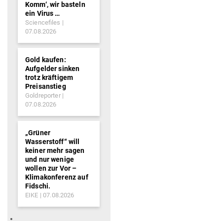
Komm‘, wir basteln
ein Virus …
Sciencefiles
07.08.2026
Gold kaufen:
Aufgelder sinken
trotz kräftigem
Preisanstieg
Goldreporter
07.08.2026
„Grüner
Wasserstoff“ will
keiner mehr sagen
und nur wenige
wollen zur Vor –
Klimakonferenz auf
Fidschi.
EIKE
07.08.2026