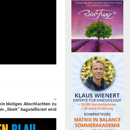
🠖
ein blu­tiges Abschlachten zu
m „Streit“ baga­tel­li­siert wird