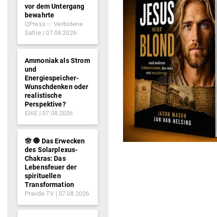
vor dem Untergang
bewahrte
QPress ✅ Verbotene
Satire
07.08.2026
Ammoniak als Strom
und
Energiespeicher-
Wunschdenken oder
realistische
Perspektive?
EIKE
07.08.2026
🪬 🧿 Das Erwecken
des Solarplexus-
Chakras: Das
Lebensfeuer der
spirituellen
Transformation
Pravda-TV
07.08.2026