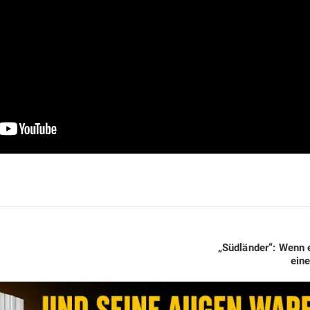
Next
„Süd­länder“: Wenn 
post:
eine