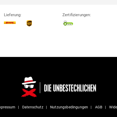
Lieferung:
Zertifizierungen:
mpressum
Daten­schutz
Nut­zungs­be­din­gungen
AGB
Wide