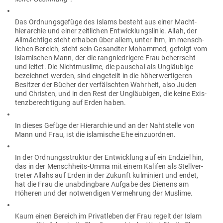
Das Ord­nungs­gefüge des Islams besteht aus einer Macht­
hier­archie und einer zeit­lichen Ent­wick­lungs­linie. Allah, der
All­mächtige steht erhaben über allem, unter ihm, im mensch­
lichen Bereich, steht sein Gesandter Mohammed, gefolgt vom
isla­mi­schen Mann, der die rang­nied­rigere Frau beherrscht
und leitet. Die Nicht­muslime, die pau­schal als Ungläubige
bezeichnet werden, sind ein­ge­teilt in die höher­wer­ti­geren
Besitzer der Bücher der ver­fälschten Wahrheit, also Juden
und Christen, und in den Rest der Ungläu­bigen, die keine Exis­
tenz­be­rech­tigung auf Erden haben.
In dieses Gefüge der Hier­archie und an der Naht­stelle von
Mann und Frau, ist die isla­mische Ehe einzuordnen.
In der Ord­nungs­struktur der Ent­wicklung auf ein Endziel hin,
das in der Mensch­heits-Umma mit einem Kalifen als Stell­ver­
treter Allahs auf Erden in der Zukunft kul­mi­niert und endet,
hat die Frau die unab­dingbare Aufgabe des Dienens am
Höheren und der not­wen­digen Ver­mehrung der Muslime.
Kaum einen Bereich im Pri­vat­leben der Frau regelt der Islam