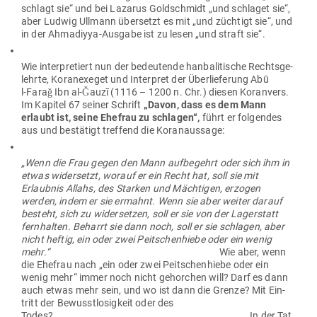
schlagt sie“ und bei Lazarus Gold­schmidt „und schlaget sie“,
aber Ludwig Ullmann über­setzt es mit „und züchtigt sie“, und
in der Ahma­diyya-Ausgabe ist zu lesen „und straft sie“.
Wie inter­pre­tiert nun der bedeu­tende han­ba­li­tische Rechts­ge­
lehrte, Koran­exeget und Interpret der Über­lie­ferung Abū
l‑Faraǧ Ibn al-Ǧauzī (1116 – 1200 n. Chr.) diesen Koranvers.
Im Kapitel 67 seiner Schrift
„Davon, dass es dem Mann
erlaubt ist, seine Ehefrau zu schlagen“,
führt er fol­gendes
aus und bestätigt treffend die Koranaussage:
„Wenn die Frau gegen den Mann auf­be­gehrt oder sich ihm in
etwas wider­setzt, worauf er ein Recht hat, soll sie mit
Erlaubnis Allahs, des Starken und Mäch­tigen, erzogen
werden, indem er sie ermahnt. Wenn sie aber weiter darauf
besteht, sich zu wider­setzen, soll er sie von der Lager­statt
fern­halten. Beharrt sie dann noch, soll er sie schlagen, aber
nicht heftig, ein oder zwei Peit­schen­hiebe oder ein wenig
mehr.“
Wie aber, wenn
die Ehefrau nach „ein oder zwei Peit­schen­hiebe oder ein
wenig mehr“ immer noch nicht gehorchen will? Darf es dann
auch etwas mehr sein, und wo ist dann die Grenze? Mit Ein­
tritt der Bewusst­lo­sigkeit oder des
Todes? In der Tat