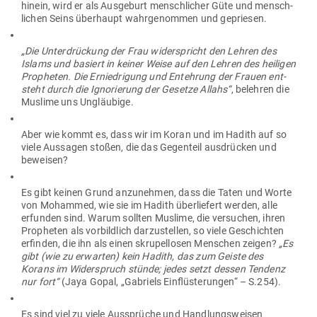
hinein, wird er als Aus­geburt mensch­licher Güte und mensch­
lichen Seins über­haupt wahr­ge­nommen und gepriesen.
„Die Unter­drü­ckung der Frau wider­spricht den Lehren des
Islams und basiert in keiner Weise auf den Lehren des hei­ligen
Pro­pheten. Die Ernied­rigung und Ent­ehrung der Frauen ent­
steht durch die Igno­rierung der Gesetze Allahs“
, belehren die
Muslime uns Ungläubige.
Aber wie kommt es, dass wir im Koran und im Hadith auf so
viele Aus­sagen stoßen, die das Gegenteil aus­drücken und
beweisen?
Es gibt keinen Grund anzu­nehmen, dass die Taten und Worte
von Mohammed, wie sie im Hadith über­liefert werden, alle
erfunden sind. Warum sollten Muslime, die ver­suchen, ihren
Pro­pheten als vor­bildlich dar­zu­stellen, so viele Geschichten
erfinden, die ihn als einen skru­pel­losen Men­schen zeigen?
„Es
gibt (wie zu erwarten) kein Hadith, das zum Geiste des
Korans im Wider­spruch stünde; jedes setzt dessen Tendenz
nur fort“
(Jaya Gopal, „Gabriels Ein­flüs­te­rungen“ – S.254).
Es sind viel zu viele Aus­sprüche und Hand­lungs­weisen