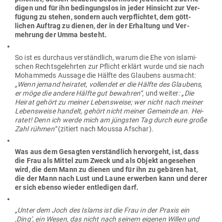
digen und für ihn bedin­gungslos in jeder Hin­sicht zur Ver­
fügung zu stehen, sondern auch ver­pflichtet, dem gött­
lichen Auftrag zu dienen, der in der Erhaltung und Ver­
mehrung der Umma besteht.
So ist es durchaus ver­ständlich, warum die Ehe von isla­mi­
schen Rechts­ge­lehrten zur Pflicht erklärt wurde und sie nach
Mohammeds Aussage die Hälfte des Glaubens aus­macht:
„Wenn jemand hei­ratet, voll­endet er die Hälfte des Glaubens,
er möge die andere Hälfte gut bewahren“
, und weiter
: „Die
Heirat gehört zu meiner Lebens­weise; wer nicht nach meiner
Lebens­weise handelt, gehört nicht meiner Gemeinde an. Hei­
ratet! Denn ich werde mich am jüngsten Tag durch eure große
Zahl rühmen“
(zitiert nach Moussa Afschar).
Was aus dem Gesagten ver­ständlich her­vorgeht, ist, dass
die Frau als Mittel zum Zweck und als Objekt ange­sehen
wird, die dem Mann zu dienen und für ihn zu gebären hat,
die der Mann nach Lust und Laune erwerben kann und derer
er sich ebenso wieder ent­le­digen darf.
„Unter dem Joch des Islams ist die Frau in der Praxis ein
‚Ding’, ein Wesen, das nicht nach seinem eigenen Willen und