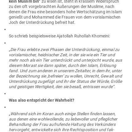
kein Muslim bin“
zu lesen ist, steht in krassem Wider­spruch
zu den oft vor­ge­brachten Äuße­rungen der Muslime, nach
denen die Frau eine besonders hohe Wert­schätzung im Islam
genießt und Mohammed die Frauen von dem vor­is­la­mi­schen
Joch der Unter­drü­ckung befreit hat.
So schrieb bei­spiels­weise Aja­tollah Ruhollah Khomeini:
„Die Frau erlebte zwei Phasen der Unter­drü­ckung, einmal zu
vor­is­la­mi­scher, heid­ni­scher Zeit, in der sie wie ein Tier und
mehr noch als ein Tier unter­drückt und unter­jocht wurde, aus
diesem Morast sie dann später, durch den Islam, Erlösung
fand. Und zum anderen in unserem Zeit­alter, in dem ihr, unter
der Bezeichnung sie ‚befreien’ zu wollen, Unrecht, Gewalt und
Unter­drü­ckung zugefügt und ihr der Status der Würde, Größe
und geis­tigen Wer­tigkeit, den sie besaß, ent­rissen wurde“.
Was also ent­spricht der Wahrheit?
„Während sich im Koran auch einige Stellen finden lassen,
aus denen eine wohl­wol­lende, zu lie­be­voller und pfleg­licher
Behandlung der Frau auf­ru­fende Haltung des Ver­künders
her­vorgeht, ent­wi­ckelte sich ihre Rechts­po­sition und fak­