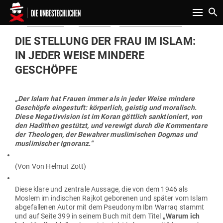
Toggle n
Gepostet
Am
01.01.2018
von
Redaktion
in
Islamismus & Terror
am
DIE STELLUNG DER FRAU IM ISLAM:
IN JEDER WEISE MINDERE
GESCHÖPFE
„Der Islam hat Frauen immer als in jeder Weise mindere
Geschöpfe ein­ge­stuft: kör­perlich, geistig und mora­lisch.
Diese Nega­tiv­vision ist im Koran göttlich sank­tio­niert, von
den Hadithen gestützt, und ver­ewigt durch die Kom­mentare
der Theo­logen, der Bewahrer mus­li­mi­schen Dogmas und
mus­li­mi­scher Ignoranz.“
(Von Von Helmut Zott)
Diese klare und zen­trale Aussage, die von dem 1946 als
Moslem im indi­schen Rajkot gebo­renen und später vom Islam
abge­fal­lenen Autor mit dem Pseudonym Ibn Warraq stammt
und auf Seite 399 in seinem Buch mit dem Titel
„Warum ich