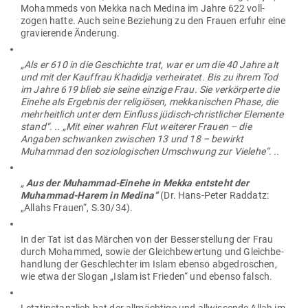
Mohammeds von Mekka nach Medina im Jahre 622 voll­
zogen hatte. Auch seine Beziehung zu den Frauen erfuhr eine
gra­vie­rende Änderung.
„Als er 610 in die Geschichte trat, war er um die 40 Jahre alt
und mit der Kauffrau Kha­didja ver­hei­ratet. Bis zu ihrem Tod
im Jahre 619 blieb sie seine einzige Frau. Sie ver­kör­perte die
Einehe als Ergebnis der reli­giösen, mek­ka­ni­schen Phase, die
mehr­heitlich unter dem Ein­fluss jüdisch-christ­licher Ele­mente
stand“. .. „Mit einer wahren Flut wei­terer Frauen – die
Angaben schwanken zwi­schen 13 und 18 – bewirkt
Muhammad den sozio­lo­gi­schen Umschwung zur Vielehe“. ..
„
Aus der Muhammad-Einehe in Mekka ent­steht der
Muhammad-Harem in Medina“
(Dr. Hans-Peter Raddatz:
„Allahs Frauen“, S.30/34).
In der Tat ist das Märchen von der Bes­ser­stellung der Frau
durch Mohammed, sowie der Gleich­be­wertung und Gleich­be­
handlung der Geschlechter im Islam ebenso abge­dro­schen,
wie etwa der Slogan „Islam ist Frieden“ und ebenso falsch.