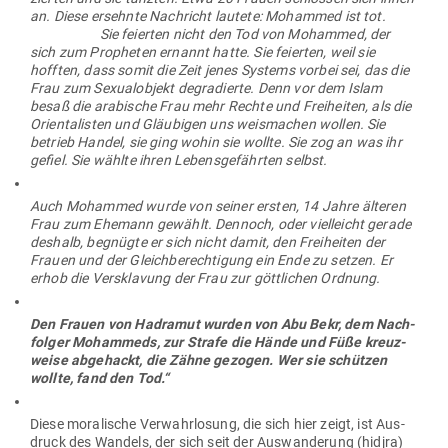
an. Diese ersehnte Nach­richt lautete: Mohammed ist tot.
Sie fei­erten nicht den Tod von Mohammed, der
sich zum Pro­pheten ernannt hatte. Sie fei­erten, weil sie
hofften, dass somit die Zeit jenes Systems vorbei sei, das die
Frau zum Sexu­al­objekt degra­dierte. Denn vor dem Islam
besaß die ara­bische Frau mehr Rechte und Frei­heiten, als die
Ori­en­ta­listen und Gläu­bigen uns weis­machen wollen. Sie
betrieb Handel, sie ging wohin sie wollte. Sie zog an was ihr
gefiel. Sie wählte ihren Lebens­ge­fährten selbst.
Auch Mohammed wurde von seiner ersten, 14 Jahre älteren
Frau zum Ehemann gewählt. Dennoch, oder viel­leicht gerade
deshalb, begnügte er sich nicht damit, den Frei­heiten der
Frauen und der Gleich­be­rech­tigung ein Ende zu setzen. Er
erhob die Ver­sklavung der Frau zur gött­lichen Ordnung.
Den Frauen von Hadramut wurden von Abu Bekr, dem Nach­
folger Mohammeds, zur Strafe die Hände und Füße kreuz­
weise abge­hackt, die Zähne gezogen. Wer sie schützen
wollte, fand den Tod.“
Diese mora­lische Ver­wahr­losung, die sich hier zeigt, ist Aus­
druck des Wandels, der sich seit der Aus­wan­derung (hidjra)