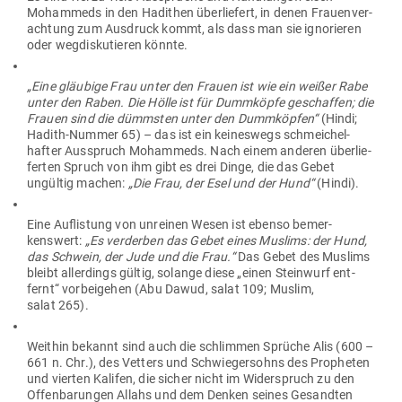
Mohammeds in den Hadithen über­liefert, in denen Frau­en­ver­
achtung zum Aus­druck kommt, als dass man sie igno­rieren
oder weg­dis­ku­tieren könnte.
„Eine gläubige Frau unter den Frauen ist wie ein weißer Rabe
unter den Raben. Die Hölle ist für Dumm­köpfe geschaffen; die
Frauen sind die dümmsten unter den Dumm­köpfen“
(Hindi;
Hadith-Nummer 65) – das ist ein kei­neswegs schmei­chel­
hafter Aus­spruch Mohammeds. Nach einem anderen über­lie­
ferten Spruch von ihm gibt es drei Dinge, die das Gebet
ungültig machen:
„Die Frau, der Esel und der Hund“
(Hindi).
Eine Auf­listung von unreinen Wesen ist ebenso bemer­
kenswert:
„Es ver­derben das Gebet eines Muslims: der Hund,
das Schwein, der Jude und die Frau.“
Das Gebet des Muslims
bleibt aller­dings gültig, solange diese „einen Steinwurf ent­
fernt“ vor­bei­gehen (Abu Dawud, salat 109; Muslim,
salat 265).
Weithin bekannt sind auch die schlimmen Sprüche Alis (600 –
661 n. Chr.), des Vetters und Schwie­ger­sohns des Pro­pheten
und vierten Kalifen, die sicher nicht im Wider­spruch zu den
Offen­ba­rungen Allahs und dem Denken seines Gesandten