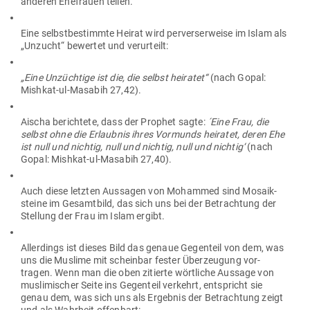
anderen Ehe­frauen teilen.
Eine selbst­be­stimmte Heirat wird per­vers­er­weise im Islam als
„Unzucht“ bewertet und verurteilt:
„Eine Unzüchtige ist die, die selbst hei­ratet“
(nach Gopal:
Mishkat-ul-Masabih 27,42).
Aischa berichtete, dass der Prophet sagte:
´Eine Frau, die
selbst ohne die Erlaubnis ihres Vor­munds hei­ratet, deren Ehe
ist null und nichtig, null und nichtig, null und nichtig‘
(nach
Gopal: Mishkat-ul-Masabih 27,40).
Auch diese letzten Aus­sagen von Mohammed sind Mosa­ik­
steine im Gesamtbild, das sich uns bei der Betrachtung der
Stellung der Frau im Islam ergibt.
Aller­dings ist dieses Bild das genaue Gegenteil von dem, was
uns die Muslime mit scheinbar fester Über­zeugung vor­
tragen. Wenn man die oben zitierte wört­liche Aussage von
mus­li­mi­scher Seite ins Gegenteil ver­kehrt, ent­spricht sie
genau dem, was sich uns als Ergebnis der Betrachtung zeigt