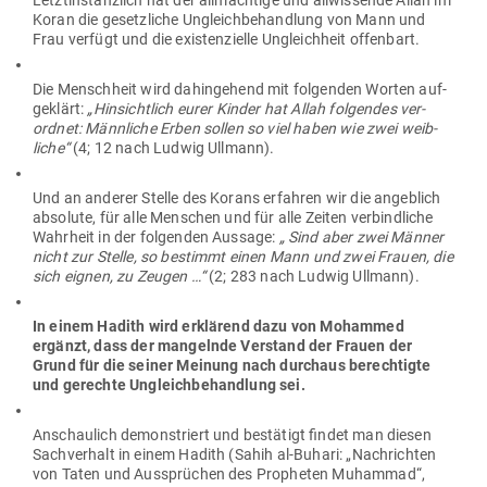
Letzt­in­stanzlich hat der all­mächtige und all­wis­sende Allah im
Koran die gesetz­liche Ungleich­be­handlung von Mann und
Frau verfügt und die exis­ten­zielle Ungleichheit offenbart.
Die Menschheit wird dahin­gehend mit fol­genden Worten auf­
ge­klärt:
„Hin­sichtlich eurer Kinder hat Allah fol­gendes ver­
ordnet: Männ­liche Erben sollen so viel haben wie zwei weib­
liche“
(4; 12 nach Ludwig Ullmann).
Und an anderer Stelle des Korans erfahren wir die angeblich
absolute, für alle Men­schen und für alle Zeiten ver­bind­liche
Wahrheit in der fol­genden Aussage:
„ Sind aber zwei Männer
nicht zur Stelle, so bestimmt einen Mann und zwei Frauen, die
sich eignen, zu Zeugen …“
(2; 283 nach Ludwig Ullmann).
In einem Hadith wird erklärend dazu von Mohammed
ergänzt, dass der man­gelnde Ver­stand der Frauen der
Grund für die seiner Meinung nach durchaus berech­tigte
und gerechte Ungleich­be­handlung sei.
Anschaulich demons­triert und bestätigt findet man diesen
Sach­verhalt in einem Hadith (Sahih al-Buhari: „Nach­richten
von Taten und Aus­sprüchen des Pro­pheten Muhammad“,