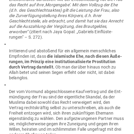
das Recht auf ihre ‚Mor­gengabe’. Mit dem Vollzug der Ehe
(d.h. des Geschlechts­aktes) gilt die Leistung der Frau, also
die Zur­ver­fü­gung­stellung ihres Körpers, d.h. ihrer
Geschlechts­teile, als erbracht, und damit hat sie das Anrecht
auf die Aus­zahlung der Ver­gütung, des Braut­geldes,
erworben“
(zitiert nach Jaya Gopal: „Gabriels Ein­flüs­te­
rungen“ – S. 272).
Irri­tierend und abstoßend für ein all­gemein mensch­liches
Emp­finden ist, dass
die isla­mische Ehe, nach diesen Äuße­
rungen, im Prinzip eine insti­tu­tio­na­li­sierte Pro­sti­tution
durch Vertrag dar­stellt.
Ob man darüber hinaus noch zu
Allah betet und seinen Segen erfleht oder nicht, ist dabei
belanglos.
Der vom Vormund abge­schlossene Kauf­vertrag und die Ent­
mün­digung der Frau sind der eigent­liche Skandal, da der
Muslima dabei sowohl das Recht ver­weigert wird, den
Vertrag rechts­kräftig selbst zu unter­schreiben, als auch die
Freiheit ent­zogen wird, sich ihren zukünf­tigen Ehemann
eigen­ständig zu wählen. Den auf­ge­zwun­genen Partner muss
sie, mög­li­cher­weise gegen ihre Zuneigung und gegen ihren
Willen, hei­raten und im schlimmsten Falle unge­fragt mit drei