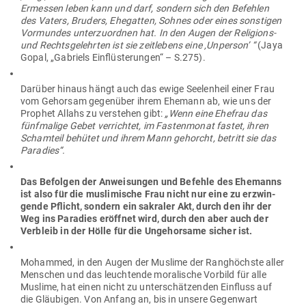
Ermessen leben kann und darf, sondern sich den Befehlen
des Vaters, Bruders, Ehe­gatten, Sohnes oder eines sons­tigen
Vor­mundes unter­zu­ordnen hat. In den Augen der Reli­gions-
und Rechts­ge­lehrten ist sie zeit­lebens eine ‚Unperson’ “
(Jaya
Gopal, „Gabriels Ein­flüs­te­rungen“ – S.275).
Darüber hinaus hängt auch das ewige See­lenheil einer Frau
vom Gehorsam gegenüber ihrem Ehemann ab, wie uns der
Prophet Allahs zu ver­stehen gibt:
„Wenn eine Ehefrau das
fünf­malige Gebet ver­richtet, im Fas­ten­monat fastet, ihren
Schamteil behütet und ihrem Mann gehorcht, betritt sie das
Paradies“.
Das Befolgen der Anwei­sungen und Befehle des Ehe­manns
ist also für die mus­li­mische Frau nicht nur eine zu erzwin­
gende Pflicht, sondern ein sakraler Akt, durch den ihr der
Weg ins Paradies eröffnet wird, durch den aber auch der
Ver­bleib in der Hölle für die Unge­horsame sicher ist.
Mohammed, in den Augen der Muslime der Rang­höchste aller
Men­schen und das leuch­tende mora­lische Vorbild für alle
Muslime, hat einen nicht zu unter­schät­zenden Ein­fluss auf
die Gläu­bigen. Von Anfang an, bis in unsere Gegenwart