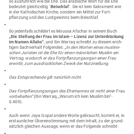
so aus­führlich wie die Ehe. Das ara­bische Wort für die Ehe
bedeutet gleich­zeitig
´Bei­schlaf
´. Sie ist kein Sakrament wie
in der Katho­li­schen Kirche, sondern ein Mittel zur Fort­
pflanzung und des Lust­ge­winns beim Beischlaf.
So jeden­falls schildert es Moussa Afschar in seinem Buch
„Die Stellung der Frau im Islam – Lizenz zur Unter­drü­ckung
im Namen Allahs“
, und Ibn Warraq schreibt zu diesem wich­
tigen Sach­verhalt Fol­gendes: „
In den Worten eines mus­li­mi­
schen Juristen ist die Ehe für einen männ­lichen Muslim ein
Vertrag, wodurch er das Fort­pflan­zungs­organ einer Frau
erwirbt, zum aus­drück­lichen Zweck der Nutznießung.
Das Ent­spre­chende gilt natürlich nicht.
Das Fort­pflan­zungs­organ des Ehe­mannes ist nicht einer Frau
vor­be­halten“
(Ibn Warraq, „Warum ich kein Muslim bin“-
S.409).
Auch wenn Jaya Gopal andere Worte gebraucht, kommt er, in
erstaun­licher Über­ein­stimmung mit dem Inhalt, zu der grund­
sätzlich gleichen Aussage, wenn er das Fol­gende schreibt: