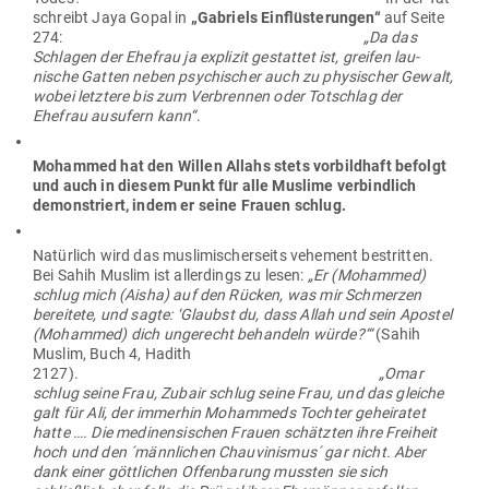
schreibt Jaya Gopal in
„Gabriels Ein­flüs­te­rungen“
auf Seite
274:
„Da das
Schlagen der Ehefrau ja explizit gestattet ist, greifen lau­
nische Gatten neben psy­chi­scher auch zu phy­si­scher Gewalt,
wobei letztere bis zum Ver­brennen oder Tot­schlag der
Ehefrau aus­ufern kann“
.
Mohammed hat den Willen Allahs stets vor­bildhaft befolgt
und auch in diesem Punkt für alle Muslime ver­bindlich
demons­triert, indem er seine Frauen schlug.
Natürlich wird das mus­li­mi­scher­seits vehement bestritten.
Bei Sahih Muslim ist aller­dings zu lesen:
„Er (Mohammed)
schlug mich (Aisha) auf den Rücken, was mir Schmerzen
bereitete, und sagte: ‘Glaubst du, dass Allah und sein Apostel
(Mohammed) dich unge­recht behandeln würde?‘“
(Sahih
Muslim, Buch 4, Hadith
2127).
„Omar
schlug seine Frau, Zubair schlug seine Frau, und das gleiche
galt für Ali, der immerhin Mohammeds Tochter gehei­ratet
hatte …. Die medi­nen­si­schen Frauen schätzten ihre Freiheit
hoch und den ´männ­lichen Chau­vi­nismus´ gar nicht. Aber
dank einer gött­lichen Offen­barung mussten sie sich