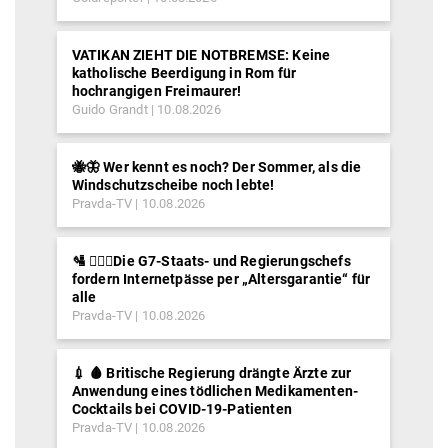
VATIKAN ZIEHT DIE NOTBREMSE: Keine
katholische Beerdigung in Rom für
hochrangigen Freimaurer!
Guido Grandt
10.08.2026
🐝🦋 Wer kennt es noch? Der Sommer, als die
Windschutzscheibe noch lebte!
Pravda-TV
10.08.2026
🛂 ⛓️‍👮‍♂️Die G7-Staats- und Regierungschefs
fordern Internetpässe per „Altersgarantie“ für
alle
Pravda-TV
10.08.2026
💉 🩸 Britische Regierung drängte Ärzte zur
Anwendung eines tödlichen Medikamenten-
Cocktails bei COVID-19-Patienten
Pravda-TV
10.08.2026