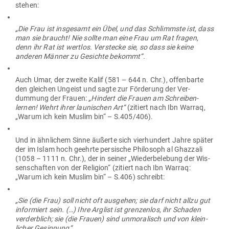
stehen:
„Die Frau ist ins­gesamt ein Übel, und das Schlimmste ist, dass
man sie braucht! Nie sollte man eine Frau um Rat fragen,
denn ihr Rat ist wertlos. Ver­stecke sie, so dass sie keine
anderen Männer zu Gesichte bekommt“.
Auch Umar, der zweite Kalif (581 – 644 n. Chr.), offen­barte
den gleichen Ungeist und sagte zur För­derung der Ver­
dummung der Frauen:
„Hindert die Frauen am Schrei­ben­
lernen! Wehrt ihrer lau­ni­schen Art“
(zitiert nach Ibn Warraq,
„Warum ich kein Muslim bin“ – S.405/406).
Und in ähn­lichem Sinne äußerte sich vier­hundert Jahre später
der im Islam hoch geehrte per­sische Phi­losoph al Ghazzali
(1058 – 1111 n. Chr.), der in seiner „Wie­der­be­lebung der Wis­
sen­schaften von der Religion“ (zitiert nach Ibn Warraq:
„Warum ich kein Muslim bin“ – S.406) schreibt:
„Sie (die Frau) soll nicht oft aus­gehen; sie darf nicht allzu gut
infor­miert sein. (…) Ihre Arglist ist gren­zenlos, ihr Schaden
ver­derblich; sie (die Frauen) sind unmo­ra­lisch und von klein­
licher Gesinnung“.