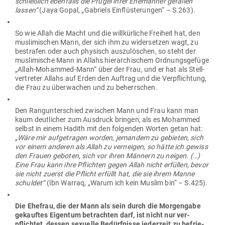
schließlich eben­falls die Prügel ihrer Ehe­männer gefallen
lassen“
(Jaya Gopal, „Gabriels Ein­flüs­te­rungen“ – S.263).
So wie Allah die Macht und die will­kür­liche Freiheit hat, den
mus­li­mi­schen Mann, der sich ihm zu wider­setzen wagt, zu
bestrafen oder auch phy­sisch aus­zu­lö­schen, so steht der
mus­li­mische Mann in Allahs hier­ar­chi­schem Ord­nungs­gefüge
„Allah-Mohammed-Mann“ über der Frau, und er hat als Stell­
ver­treter Allahs auf Erden den Auftrag und die Ver­pflichtung,
die Frau zu über­wachen und zu beherrschen.
Den Rang­un­ter­schied zwi­schen Mann und Frau kann man
kaum deut­licher zum Aus­druck bringen, als es Mohammed
selbst in einem Hadith mit den fol­genden Worten getan hat:
„Wäre mir auf­ge­tragen worden, jemandem zu gebieten, sich
vor einem anderen als Allah zu ver­neigen, so hätte ich gewiss
den Frauen geboten, sich vor ihren Männern zu neigen. (…)
Eine Frau kann ihre Pflichten gegen Allah nicht erfüllen, bevor
sie nicht zuerst die Pflicht erfüllt hat, die sie ihrem Manne
schuldet“
(Ibn Warraq, „Warum ich kein Muslim bin“ – S.425).
Die Ehefrau, die der Mann als sein durch die Mor­gengabe
gekauftes Eigentum betrachten darf, ist nicht nur ver­
pflichtet, dessen sexuelle Bedürf­nisse jederzeit zu befrie­