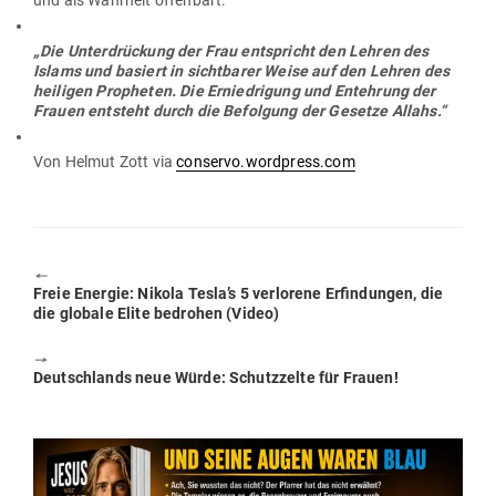
und als Wahrheit offenbart:
„Die Unter­drü­ckung der Frau ent­spricht den Lehren des
Islams und basiert in sicht­barer Weise auf den Lehren des
hei­ligen Pro­pheten. Die Ernied­rigung und Ent­ehrung der
Frauen ent­steht durch die Befolgung der Gesetze Allahs.“
Von Helmut Zott via
conservo.wordpress.com
🠔
Previous
Freie Energie: Nikola Tesla’s 5 ver­lorene Erfin­dungen, die
post:
die globale Elite bedrohen (Video)
🠖
Next
Deutsch­lands neue Würde: Schutz­zelte für Frauen!
post: