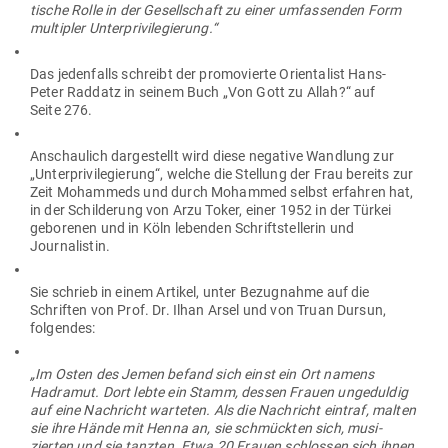
tische Rolle in der Gesell­schaft zu einer umfas­senden Form
mul­tipler Unterprivilegierung.“
Das jeden­falls schreibt der pro­mo­vierte Ori­en­talist Hans-
Peter Raddatz in seinem Buch „Von Gott zu Allah?“ auf
Seite 276.
Anschaulich dar­ge­stellt wird diese negative Wandlung zur
„Unter­pri­vi­le­gierung“, welche die Stellung der Frau bereits zur
Zeit Mohammeds und durch Mohammed selbst erfahren hat,
in der Schil­derung von Arzu Toker, einer 1952 in der Türkei
gebo­renen und in Köln lebenden Schrift­stel­lerin und
Journalistin.
Sie schrieb in einem Artikel, unter Bezug­nahme auf die
Schriften von Prof. Dr. Ilhan Arsel und von Truan Dursun,
folgendes:
„Im Osten des Jemen befand sich einst ein Ort namens
Hadramut. Dort lebte ein Stamm, dessen Frauen unge­duldig
auf eine Nach­richt war­teten. Als die Nach­richt eintraf, malten
sie ihre Hände mit Henna an, sie schmückten sich, musi­
zierten und sie tanzten. Etwa 20 Frauen schlossen sich ihnen