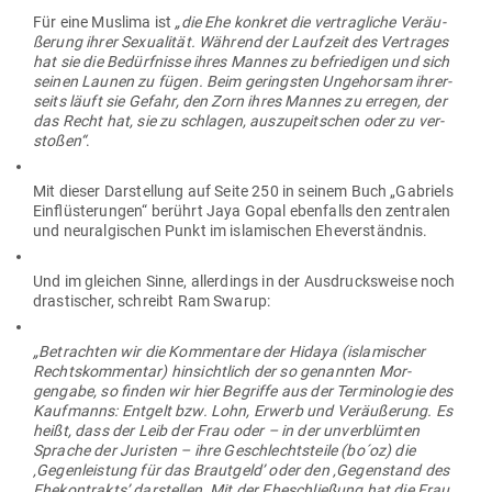
Für eine Muslima ist
„die Ehe konkret die ver­trag­liche Ver­äu­
ßerung ihrer Sexua­lität. Während der Laufzeit des Ver­trages
hat sie die Bedürf­nisse ihres Mannes zu befrie­digen und sich
seinen Launen zu fügen. Beim geringsten Unge­horsam ihrer­
seits läuft sie Gefahr, den Zorn ihres Mannes zu erregen, der
das Recht hat, sie zu schlagen, aus­zu­peit­schen oder zu ver­
stoßen“
.
Mit dieser Dar­stellung auf Seite 250 in seinem Buch „Gabriels
Ein­flüs­te­rungen“ berührt Jaya Gopal eben­falls den zen­tralen
und neur­al­gi­schen Punkt im isla­mi­schen Eheverständnis.
Und im gleichen Sinne, aller­dings in der Aus­drucks­weise noch
dras­ti­scher, schreibt Ram Swarup:
„Betrachten wir die Kom­mentare der Hidaya (isla­mi­scher
Rechts­kom­mentar) hin­sichtlich der so genannten Mor­
gengabe, so finden wir hier Begriffe aus der Ter­mi­no­logie des
Kauf­manns: Entgelt bzw. Lohn, Erwerb und Ver­äu­ßerung. Es
heißt, dass der Leib der Frau oder – in der unver­blümten
Sprache der Juristen – ihre Geschlechts­teile (bo´oz) die
‚Gegen­leistung für das Brautgeld’ oder den ‚Gegen­stand des
Ehe­kon­trakts’ dar­stellen. Mit der Ehe­schließung hat die Frau