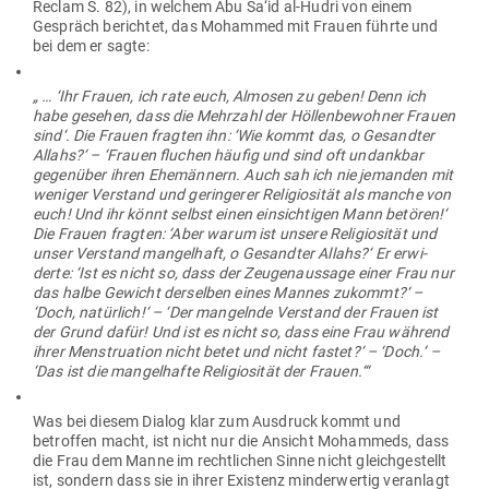
Reclam S. 82), in welchem Abu Sa‘id al-Hudri von einem
Gespräch berichtet, das Mohammed mit Frauen führte und
bei dem er sagte:
„ … ‘Ihr Frauen, ich rate euch, Almosen zu geben! Denn ich
habe gesehen, dass die Mehrzahl der Höl­len­be­wohner Frauen
sind‘. Die Frauen fragten ihn: ‘Wie kommt das, o Gesandter
Allahs?‘ – ‘Frauen fluchen häufig und sind oft undankbar
gegenüber ihren Ehe­männern. Auch sah ich nie jemanden mit
weniger Ver­stand und gerin­gerer Reli­gio­sität als manche von
euch! Und ihr könnt selbst einen ein­sich­tigen Mann betören!‘
Die Frauen fragten: ‘Aber warum ist unsere Reli­gio­sität und
unser Ver­stand man­gelhaft, o Gesandter Allahs?‘ Er erwi­
derte: ‘Ist es nicht so, dass der Zeu­gen­aussage einer Frau nur
das halbe Gewicht der­selben eines Mannes zukommt?‘ –
‘Doch, natürlich!‘ – ‘Der man­gelnde Ver­stand der Frauen ist
der Grund dafür! Und ist es nicht so, dass eine Frau während
ihrer Mens­truation nicht betet und nicht fastet?‘ – ‘Doch.‘ –
‘Das ist die man­gel­hafte Reli­gio­sität der Frauen.‘“
Was bei diesem Dialog klar zum Aus­druck kommt und
betroffen macht, ist nicht nur die Ansicht Mohammeds, dass
die Frau dem Manne im recht­lichen Sinne nicht gleich­ge­stellt
ist, sondern dass sie in ihrer Existenz min­der­wertig ver­anlagt