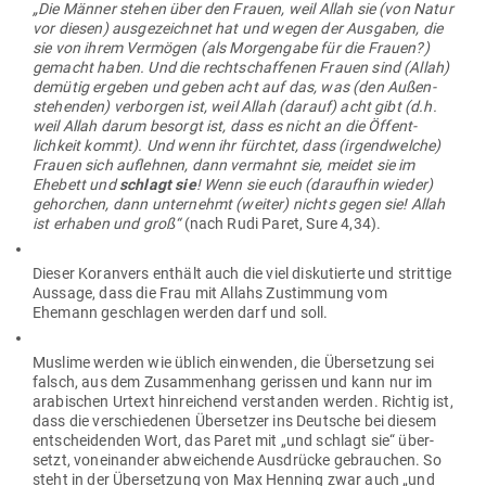
„Die Männer stehen über den Frauen, weil Allah sie (von Natur
vor diesen) aus­ge­zeichnet hat und wegen der Aus­gaben, die
sie von ihrem Ver­mögen (als Mor­gengabe für die Frauen?)
gemacht haben. Und die recht­schaf­fenen Frauen sind (Allah)
demütig ergeben und geben acht auf das, was (den Außen­
ste­henden) ver­borgen ist, weil Allah (darauf) acht gibt (d.h.
weil Allah darum besorgt ist, dass es nicht an die Öffent­
lichkeit kommt). Und wenn ihr fürchtet, dass (irgend­welche)
Frauen sich auf­lehnen, dann ver­mahnt sie, meidet sie im
Ehebett und
schlagt sie
! Wenn sie euch (dar­aufhin wieder)
gehorchen, dann unter­nehmt (weiter) nichts gegen sie! Allah
ist erhaben und groß“
(nach Rudi Paret, Sure 4,34).
Dieser Koranvers enthält auch die viel dis­ku­tierte und strittige
Aussage, dass die Frau mit Allahs Zustimmung vom
Ehemann geschlagen werden darf und soll.
Muslime werden wie üblich ein­wenden, die Über­setzung sei
falsch, aus dem Zusam­menhang gerissen und kann nur im
ara­bi­schen Urtext hin­rei­chend ver­standen werden. Richtig ist,
dass die ver­schie­denen Über­setzer ins Deutsche bei diesem
ent­schei­denden Wort, das Paret mit „und schlagt sie“ über­
setzt, von­ein­ander abwei­chende Aus­drücke gebrauchen. So
steht in der Über­setzung von Max Henning zwar auch „und