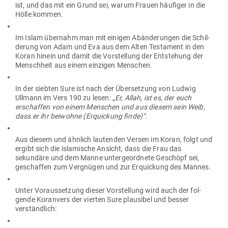
ist, und das mit ein Grund sei, warum Frauen häu­figer in die
Hölle kommen.
Im Islam übernahm man mit einigen Abän­de­rungen die Schil­
derung von Adam und Eva aus dem Alten Tes­tament in den
Koran hinein und damit die Vor­stellung der Ent­stehung der
Menschheit aus einem ein­zigen Menschen.
In der siebten Sure ist nach der Über­setzung von Ludwig
Ullmann im Vers 190 zu lesen
: „Er, Allah, ist es, der euch
erschaffen von einem Men­schen und aus diesem sein Weib,
dass er ihr bei­wohne (Erqui­ckung finde)“
.
Aus diesem und ähnlich lau­tenden Versen im Koran, folgt und
ergibt sich die isla­mische Ansicht, dass die Frau das
sekundäre und dem Manne unter­ge­ordnete Geschöpf sei,
geschaffen zum Ver­gnügen und zur Erqui­ckung des Mannes.
Unter Vor­aus­setzung dieser Vor­stellung wird auch der fol­
gende Koranvers der vierten Sure plau­sibel und besser
verständlich: