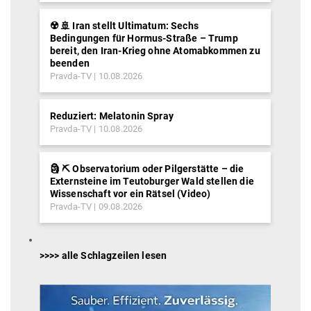
☢️ 🚢 Iran stellt Ultimatum: Sechs
Bedingungen für Hormus-Straße – Trump
bereit, den Iran-Krieg ohne Atomabkommen zu
beenden
Pravda-TV
10.08.2026
Reduziert: Melatonin Spray
Pravda-TV
10.08.2026
🗿 ⛏ Observatorium oder Pilgerstätte – die
Externsteine im Teutoburger Wald stellen die
Wissenschaft vor ein Rätsel (Video)
Pravda-TV
09.08.2026
>>>> alle Schlagzeilen lesen