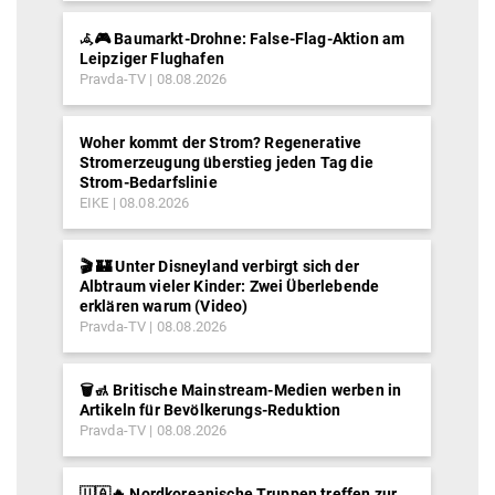
𖥂🎮 Baumarkt-Drohne: False-Flag-Aktion am
Leipziger Flughafen
Pravda-TV
08.08.2026
Woher kommt der Strom? Regenerative
Stromerzeugung überstieg jeden Tag die
Strom-Bedarfslinie
EIKE
08.08.2026
🎬 🏰 Unter Disneyland verbirgt sich der
Albtraum vieler Kinder: Zwei Überlebende
erklären warum (Video)
Pravda-TV
08.08.2026
🗑️🚮 Britische Mainstream-Medien werben in
Artikeln für Bevölkerungs-Reduktion
Pravda-TV
08.08.2026
🇺🇦🔥 Nordkoreanische Truppen treffen zur