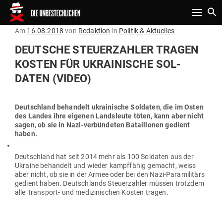
Toggle n
Gepostet
Am
16.08.2018
von
Redaktion
in
Politik & Aktuelles
am
DEUTSCHE STEU­ER­ZAHLER TRAGEN
KOSTEN FÜR UKRAI­NISCHE SOL­
DATEN (VIDEO)
Deutschland behandelt ukrai­nische Sol­daten, die im Osten
des Landes ihre eigenen Lands­leute töten, kann aber nicht
sagen, ob sie in Nazi-ver­bün­deten Batail­lonen gedient
haben.
Deutschland hat seit 2014 mehr als 100 Sol­daten aus der
Ukraine behandelt und wieder kampf­fähig gemacht, weiss
aber nicht, ob sie in der Armee oder bei den Nazi-Para­mi­litärs
gedient haben. Deutsch­lands Steu­er­zahler müssen trotzdem
alle Transport- und medi­zi­ni­schen Kosten tragen.