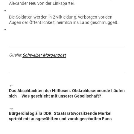
Alex­ander Neu von der Linkspartei.
Die Sol­daten werden in Zivil­kleidung, ver­borgen vor den
Augen der Öffent­lichkeit, heimlich ins Land geschmuggelt.
Quelle:
Schweizer Mor­genpost
🠔
Previous
Das Abschlachten der Hilf­losen: Obdach­lo­sen­morde häufen
post:
sich – Was geschieht mit unserer Gesellschaft?
🠖
Next
Bür­ger­dialog à la DDR: Staats­rats­vor­sit­zende Merkel
post:
spricht mit aus­ge­wählten und vorab geschulten Fans