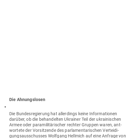
Die Ahnungs­losen
Die Bun­des­re­gierung hat aller­dings keine Infor­ma­tionen
darüber, ob die behan­delten Ukrainer Teil der ukrai­ni­schen
Armee oder para­mi­li­tä­ri­scher rechter Gruppen waren, ant­
wortete der Vor­sit­zende des par­la­men­ta­ri­schen Ver­tei­di­
gungs­aus­schusses Wolfgang Hellmich auf eine Anfrage von