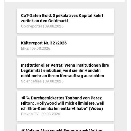
CoT-Daten Gold: Spekulatives Kapital kehrt
zurück an den Goldmarkt
Goldreporter
09.08.2026
Kältereport Nr. 32 /2026
EIKE
09.08.2026
Institutioneller Verrat: Wenn Institutionen ihre
Legitimität einbüßen, weil sie ihr Handeln
nicht mehr an ihrem Kernauftrag ausrichten
Sciencefiles
09.08.2026
🥩 🔪 Durchgesickertes Tonband von Perez
Hilton: „Hollywood will mich eliminiere, weil
ich Elite-Kannibalen entlarvt habe“ (Video)
Pravda-TV
09.08.2026
🌋 Vulkan Ätna spuckt Feuer – auch Vulkan