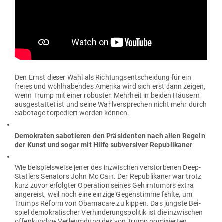
Den Ernst dieser Wahl als Rich­tungs­ent­scheidung für ein
freies und wohl­ha­bendes Amerika wird sich erst dann zeigen,
wenn Trump mit einer robusten Mehrheit in beiden Häusern
aus­ge­stattet ist und seine Wahl­ver­sprechen nicht mehr durch
Sabotage tor­pe­diert werden können.
Demo­kraten sabo­tieren den Prä­si­denten nach allen Regeln
der Kunst und sogar mit Hilfe
sub­ver­siver Republikaner
Wie bei­spiels­weise jener des inzwi­schen ver­stor­benen Deep-
Statlers Senators John Mc Cain. Der Repu­bli­kaner war trotz
kurz zuvor erfolgter Ope­ration seines Gehirn­tumors extra
ange­reist, weil noch eine einzige Gegen­stimme fehlte, um
Trumps Reform von Oba­macare zu kippen. Das jüngste Bei­
spiel demo­kra­ti­scher Ver­hin­de­rungs­po­litik ist die inzwi­schen
offen­kundige Ver­leumdung des von Trump nomi­nierten