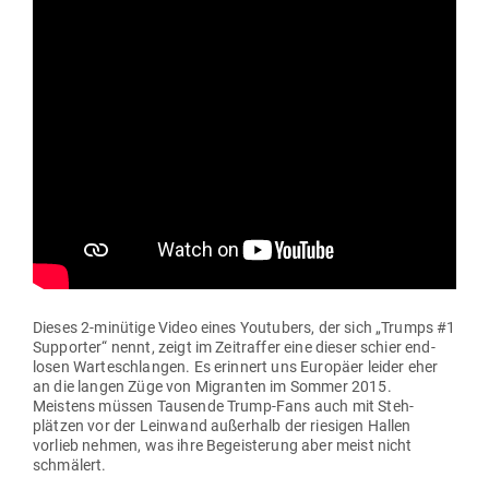
Dieses 2‑minütige Video eines You­tubers, der sich „Trumps #1
Sup­porter“ nennt, zeigt im Zeit­raffer eine dieser schier end­
losen War­te­schlangen. Es erinnert uns Europäer leider eher
an die langen Züge von Migranten im Sommer 2015.
Meistens müssen Tau­sende Trump-Fans auch mit Steh­
plätzen vor der Leinwand außerhalb der rie­sigen Hallen
vorlieb nehmen, was ihre Begeis­terung aber meist nicht
schmälert.