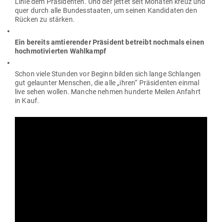
Linie dem Prä­si­denten. Und der jettet seit Monaten kreuz und
quer durch alle Bun­des­staaten, um seinen Kan­di­daten den
Rücken zu stärken.
Ein bereits amtie­render Prä­sident betreibt nochmals einen
hoch­mo­ti­vierten Wahlkampf
Schon viele Stunden vor Beginn bilden sich lange Schlangen
gut gelaunter Men­schen, die alle „ihren“ Prä­si­denten einmal
live sehen wollen. Manche nehmen hun­derte Meilen Anfahrt
in Kauf.