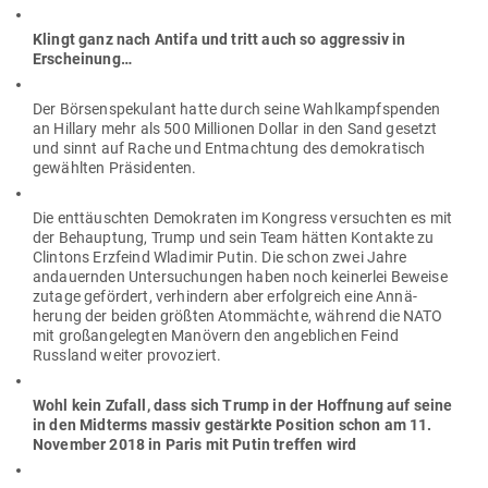
Klingt ganz nach Antifa und tritt auch so aggressiv in
Erscheinung…
Der Bör­sen­spe­kulant hatte durch seine Wahl­kampf­spenden
an Hillary mehr als 500 Mil­lionen Dollar in den Sand gesetzt
und sinnt auf Rache und Ent­machtung des demo­kra­tisch
gewählten Präsidenten.
Die ent­täuschten Demo­kraten im Kon­gress ver­suchten es mit
der Behauptung, Trump und sein Team hätten Kon­takte zu
Clintons Erz­feind Wla­dimir Putin. Die schon zwei Jahre
andau­ernden Unter­su­chungen haben noch kei­nerlei Beweise
zutage gefördert, ver­hindern aber erfolg­reich eine Annä­
herung der beiden größten Atom­mächte, während die NATO
mit groß­an­ge­legten Manövern den angeb­lichen Feind
Russland weiter provoziert.
Wohl kein Zufall, dass sich Trump in der Hoffnung auf seine
in den Mid­terms massiv gestärkte Position schon am 11.
November 2018 in Paris mit Putin treffen wird