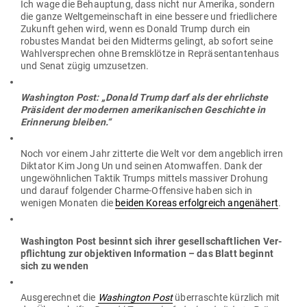
Ich wage die Behauptung, dass nicht nur Amerika, sondern
die ganze Welt­ge­mein­schaft in eine bessere und fried­li­chere
Zukunft gehen wird, wenn es Donald Trump durch ein
robustes Mandat bei den Mid­terms gelingt, ab sofort seine
Wahl­ver­sprechen ohne Brems­klötze in Reprä­sen­tan­tenhaus
und Senat zügig umzusetzen.
Washington Post: „Donald Trump darf als der ehr­lichste
Prä­sident der modernen ame­ri­ka­ni­schen Geschichte in
Erin­nerung bleiben.“
Noch vor einem Jahr zit­terte die Welt vor dem angeblich irren
Dik­tator Kim Jong Un und seinen Atom­waffen. Dank der
unge­wöhn­lichen Taktik Trumps mittels mas­siver Drohung
und darauf fol­gender Charme-Offensive haben sich in
wenigen Monaten die
beiden Koreas erfolg­reich ange­nähert
.
Washington Post besinnt sich ihrer gesell­schaft­lichen Ver­
pflichtung zur objek­tiven Infor­mation – das Blatt beginnt
sich zu wenden
Aus­ge­rechnet die
Washington Post
über­raschte kürzlich mit