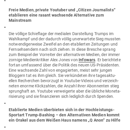
Freie Medien, private You­tuber und „Citizen Jour­na­lists“
eta­blieren eine rasant wach­sende Alter­native zum
Mainstream
Die völlige Schieflage der medialen Dar­stellung Trumps im
Wahl­kampf und der dadurch völlig uner­wartete Sieg mussten
not­wen­di­ger­weise Zweifel an den eta­blierten Zei­tungen und
Fern­seh­sendern nach sich ziehen. In diese Bresche sprang
zum Bei­spiel der Vor­reiter der alter­na­tiven Medien, der immer
zornige Medi­en­kri­tiker Alex Jones von
Infowars
. Er berichtete
fortan umfassend über die Politik des neuen US-Prä­si­denten.
Eine wach­sende Zahl von enga­gierten, meist sehr jungen
Bloggern tat es ihm gleich. Sie ver­kün­deten ihre tages­ak­tu­
ellen Recherchen bevorzugt in Youtube-Videos und ver­zeich­
neten enorme Klick­zahlen, die Anzahl ihrer Abon­nenten stieg
sprunghaft an. Youtube ver­wei­gerte aber die übliche Mone­ta­
ri­sierung und sie finan­zieren sich lediglich durch Spenden.
Eta­blierte Medien über­bieten sich in der Hoch­leis­tungs-
Sportart Trump-Bashing – den Alter­na­tiven Medien kommt
ein Orakel aus dem Weißen Haus namens „Q Anon“ zu Hilfe