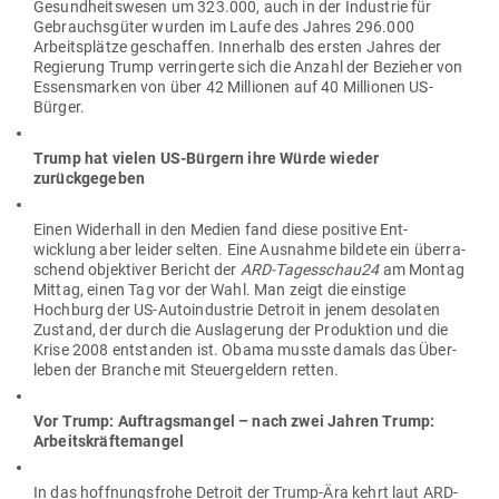
Gesund­heits­wesen um 323.000, auch in der Industrie für
Gebrauchs­güter wurden im Laufe des Jahres 296.000
Arbeits­plätze geschaffen. Innerhalb des ersten Jahres der
Regierung Trump ver­rin­gerte sich die Anzahl der Bezieher von
Essens­marken von über 42 Mil­lionen auf 40 Mil­lionen US-
Bürger.
Trump hat vielen US-Bürgern ihre Würde wieder
zurückgegeben
Einen Widerhall in den Medien fand diese positive Ent­
wicklung aber leider selten. Eine Aus­nahme bildete ein über­ra­
schend objek­tiver Bericht der
ARD-Tages­schau24
am Montag
Mittag, einen Tag vor der Wahl. Man zeigt die einstige
Hochburg der US-Auto­in­dustrie Detroit in jenem deso­laten
Zustand, der durch die Aus­la­gerung der Pro­duktion und die
Krise 2008 ent­standen ist. Obama musste damals das Über­
leben der Branche mit Steu­er­geldern retten.
Vor Trump: Auf­trags­mangel – nach zwei Jahren Trump:
Arbeitskräftemangel
In das hoff­nungs­frohe Detroit der Trump-Ära kehrt laut ARD-