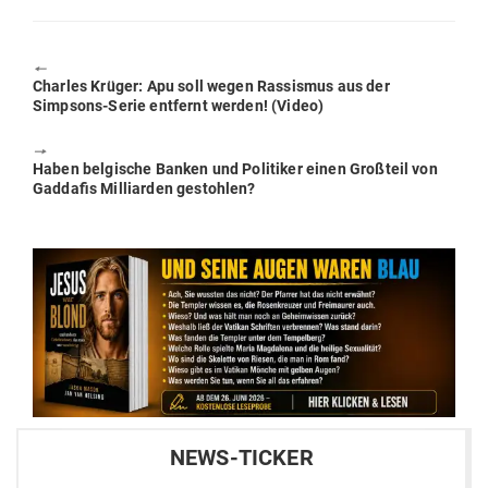
🠔
Previous
Charles Krüger: Apu soll wegen Ras­sismus aus der
post:
Simpsons-Serie ent­fernt werden! (Video)
🠖
Next
Haben bel­gische Banken und Poli­tiker einen Großteil von
post:
Gad­dafis Mil­li­arden gestohlen?
NEWS-TICKER