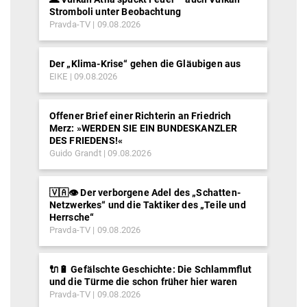
Stromboli unter Beobachtung
Pravda-TV
09.08.2026
Der „Klima-Krise“ gehen die Gläubigen aus
EIKE
09.08.2026
Offener Brief einer Richterin an Friedrich
Merz: »WERDEN SIE EIN BUNDESKANZLER
DES FRIEDENS!«
Guido Grandt
09.08.2026
🇻🇦👁️ Der verborgene Adel des „Schatten-
Netzwerkes“ und die Taktiker des „Teile und
Herrsche“
Pravda-TV
09.08.2026
🔌🔋 Gefälschte Geschichte: Die Schlammflut
und die Türme die schon früher hier waren
Pravda-TV
09.08.2026