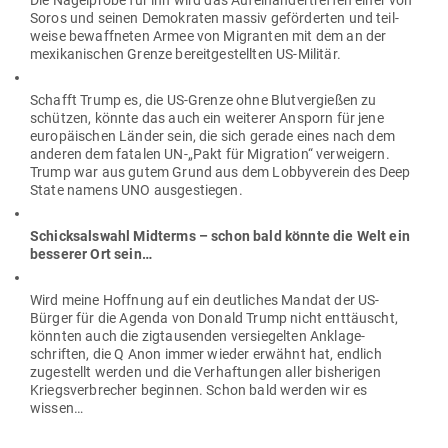
Die Nagel­probe für ihn wird das Auf­ein­an­der­treffen einer von
Soros und seinen Demo­kraten massiv geför­derten und teil­
weise bewaff­neten Armee von Migranten mit dem an der
mexi­ka­ni­schen Grenze bereit­ge­stellten US-Militär.
Schafft Trump es, die US-Grenze ohne Blut­ver­gießen zu
schützen, könnte das auch ein wei­terer Ansporn für jene
euro­päi­schen Länder sein, die sich gerade eines nach dem
anderen dem fatalen UN-„Pakt für Migration“ ver­weigern.
Trump war aus gutem Grund aus dem Lob­by­verein des Deep
State namens UNO ausgestiegen.
Schick­salswahl Mid­terms – schon bald könnte die Welt ein
bes­serer Ort sein…
Wird meine Hoffnung auf ein deut­liches Mandat der US-
Bürger für die Agenda von Donald Trump nicht ent­täuscht,
könnten auch die zig­tau­senden ver­sie­gelten Ankla­ge­
schriften, die Q Anon immer wieder erwähnt hat, endlich
zuge­stellt werden und die Ver­haf­tungen aller bis­he­rigen
Kriegs­ver­brecher beginnen. Schon bald werden wir es
wissen…