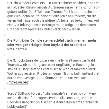
Bericht wieder Leben ein. Ein Unter­nehmer schildert, dass er
in Folge der Krise mangels Auf­trägen seine Firma schon auf­
geben wollte. Der Effekt von Trumps Politik aber mache ihn
glücklich, denn heute habe er lediglich das Problem, für die
vielen Auf­träge auch die nötigen Arbeiter zu bekommen. Auf
eine Ver­linkung dieses Bei­trags muss auf­grund des neuen
Urhe­ber­rechts­ge­setzes leider ver­zichtet werden.
Die Politik der Demo­kraten erschöpft sich in einem mehr
oder weniger erfolg­reichen Boykott der Arbeit des
Präsidenten
Die Schock­starre der Libe­ralen in aller Welt nach der Wahl
Trumps wich nur langsam einer ungläu­bigen Fas­sungs­lo­
sigkeit. Hillary Clintons ent­täuschte Wähler machten ihrer
Wut in aggres­siven Pro­testen gegen Trump Luft, unter­stützt
durch von George Soros finan­zierten Initia­tiven wie
„
move.on.org
“.
Soros‘ Stiftung fördert “…die digitale Ver­netzung von Men­
schen, die sich für pro­gressive Politik ein­setzen, und die
Beein­flussung der poli­ti­schen Akteure durch ent­spre­chende
Lobbyarbeit“