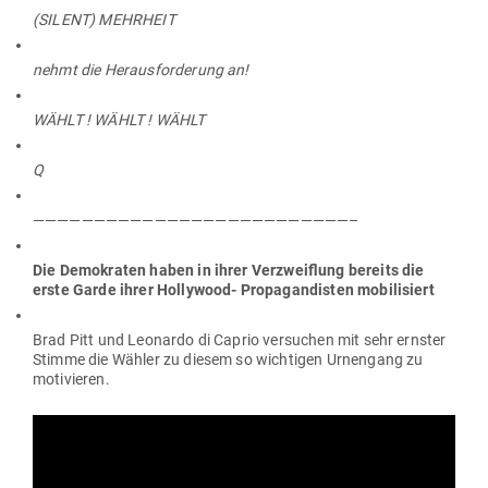
(SILENT) MEHRHEIT
nehmt die Her­aus­for­derung an!
WÄHLT ! WÄHLT ! WÄHLT
Q
——————————————————————————–
Die Demo­kraten haben in ihrer Ver­zweiflung bereits die
erste Garde ihrer Hol­lywood- Pro­pa­gan­disten mobilisiert
Brad Pitt und Leo­nardo di Caprio ver­suchen mit sehr ernster
Stimme die Wähler zu diesem so wich­tigen Urnengang zu
motivieren.