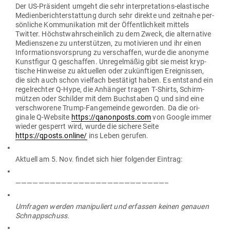
Der US-Prä­sident umgeht die sehr inter­pre­ta­tions-elas­tische
Medi­en­be­richt­erstattung durch sehr direkte und zeitnahe per­
sön­liche Kom­mu­ni­kation mit der Öffent­lichkeit mittels
Twitter. Höchst­wahr­scheinlich zu dem Zweck, die alter­native
Medi­en­szene zu unter­stützen, zu moti­vieren und ihr einen
Infor­ma­ti­ons­vor­sprung zu ver­schaffen, wurde die anonyme
Kunst­figur Q geschaffen. Unre­gel­mäßig gibt sie meist kryp­
tische Hin­weise zu aktu­ellen oder zukünf­tigen Ereig­nissen,
die sich auch schon vielfach bestätigt haben. Es ent­stand ein
regel­rechter Q‑Hype, die Anhänger tragen T‑Shirts, Schirm­
mützen oder Schilder mit dem Buch­staben Q und sind eine
ver­schworene Trump-Fan­ge­meinde geworden. Da die ori­
ginale Q‑Website
https://qanonposts.com
von Google immer
wieder gesperrt wird, wurde die sichere Seite
https://qposts.online/
ins Leben gerufen.
Aktuell am 5. Nov. findet sich hier fol­gender Eintrag:
——————————————————————————–
Umfragen werden mani­pu­liert und erfassen keinen genauen
Schnappschuss.