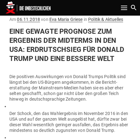
Toggle n
Gepostet
Am
06.11.2018
von
Eva Maria Griese
in
Politik & Aktuelles
am
EINE GEWAGTE PRO­GNOSE ZUM
ERGEBNIS DER MID­TERMS IN DEN
USA: ERD­RUTSCHSIEG FÜR DONALD
TRUMP UND EINE BESSERE WELT
Die posi­tiven Aus­wir­kungen von Donald Trumps Politik sind
längst bei den US-Bürgern ange­kommen, in die Bericht­
erstattung der Main­stream-Medien haben sie es aber eher
selten geschafft, schon gar nicht über den großen Teich
hinweg in deutsch­spra­chige Zeitungen.
Der Schock, den das Wahl­er­gebnis im November 2016 in den
USA und auf der ganzen Welt aus­gelöst hat, dürfte zwar bei
dieser Wahl wesentlich geringer aus­fallen, das Ergebnis aber
min­destens so deutlich zugunsten von Donald Trump.