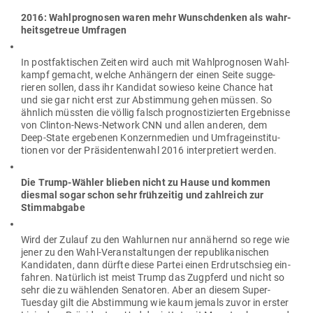
2016: Wahl­pro­gnosen waren mehr Wunsch­denken als wahr­
heits­ge­treue Umfragen
In post­fak­ti­schen Zeiten wird auch mit Wahl­pro­gnosen Wahl­
kampf gemacht, welche Anhängern der einen Seite sug­ge­
rieren sollen, dass ihr Kan­didat sowieso keine Chance hat
und sie gar nicht erst zur Abstimmung gehen müssen. So
ähnlich müssten die völlig falsch pro­gnos­ti­zierten Ergeb­nisse
von Clinton-News-Network CNN und allen anderen, dem
Deep-State erge­benen Kon­zern­medien und Umfra­ge­insti­tu­
tionen vor der Prä­si­den­tenwahl 2016 inter­pre­tiert werden.
Die Trump-Wähler blieben nicht zu Hause und kommen
diesmal sogar schon sehr früh­zeitig und zahl­reich zur
Stimmabgabe
Wird der Zulauf zu den Wahl­urnen nur annä­hernd so rege wie
jener zu den Wahl-Ver­an­stal­tungen der repu­bli­ka­ni­schen
Kan­di­daten, dann dürfte diese Partei einen Erd­rutschsieg ein­
fahren. Natürlich ist meist Trump das Zug­pferd und nicht so
sehr die zu wäh­lenden Sena­toren. Aber an diesem Super-
Tuesday gilt die Abstimmung wie kaum jemals zuvor in erster