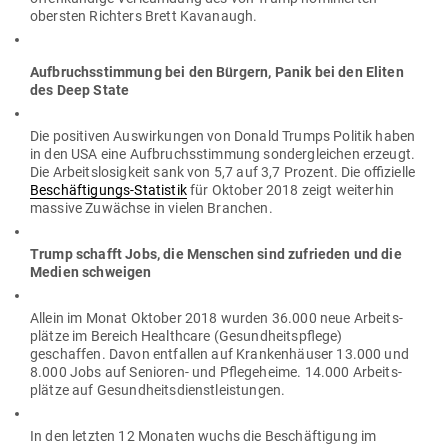
obersten Richters Brett Kavanaugh.
Auf­bruchs­stimmung bei den Bürgern, Panik bei den Eliten
des Deep State
Die posi­tiven Aus­wir­kungen von Donald Trumps Politik haben
in den USA eine Auf­bruchs­stimmung son­der­gleichen erzeugt.
Die Arbeits­lo­sigkeit sank von 5,7 auf 3,7 Prozent. Die offi­zielle
Beschäf­ti­gungs-Sta­tistik
für Oktober 2018 zeigt wei­terhin
massive Zuwächse in vielen Branchen.
Trump schafft Jobs, die Men­schen sind zufrieden und die
Medien schweigen
Allein im Monat Oktober 2018 wurden 36.000 neue Arbeits­
plätze im Bereich Healthcare (Gesund­heits­pflege)
geschaffen. Davon ent­fallen auf Kran­ken­häuser 13.000 und
8.000 Jobs auf Senioren- und Pfle­ge­heime. 14.000 Arbeits­
plätze auf Gesundheitsdienstleistungen.
In den letzten 12 Monaten wuchs die Beschäf­tigung im