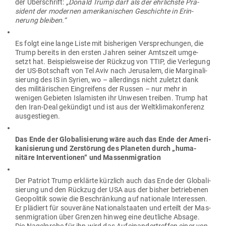
der Über­schrift:
„Donald Trump darf als der ehr­lichste Prä­
sident der modernen ame­ri­ka­ni­schen Geschichte in Erin­
nerung bleiben.“
Es folgt eine lange Liste mit bis­he­rigen Ver­spre­chungen, die
Trump bereits in den ersten Jahren seiner Amtszeit umge­
setzt hat. Bei­spiels­weise der Rückzug von TTIP, die Ver­legung
der US-Bot­schaft von Tel Aviv nach Jeru­salem, die Mar­gi­na­li­
sierung des IS in Syrien, wo – aller­dings nicht zuletzt dank
des mili­tä­ri­schen Ein­greifens der Russen – nur mehr in
wenigen Gebieten Isla­misten ihr Unwesen treiben. Trump hat
den Iran-Deal gekündigt und ist aus der Welt­kli­ma­kon­ferenz
ausgestiegen.
Das Ende der Glo­ba­li­sierung wäre auch das Ende der Ame­ri­
ka­ni­sierung und Zer­störung des Pla­neten durch „huma­
nitäre Inter­ven­tionen“ und Massenmigration
Der Patriot Trump erklärte kürzlich auch das Ende der Glo­ba­li­
sierung und den Rückzug der USA aus der bisher betrie­benen
Geo­po­litik sowie die Beschränkung auf nationale Inter­essen.
Er plä­diert für sou­veräne Natio­nal­staaten und erteilt der Mas­
sen­mi­gration über Grenzen hinweg eine deut­liche Absage.