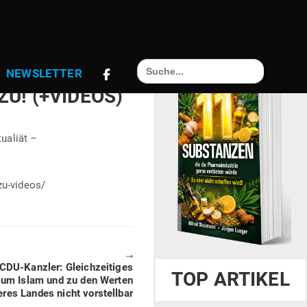
Search
EITEN! TRUMP
NEWS­LETTER
for:
U! (+VIDEOS)
tualiät –
zu-videos/
🠖
CDU-Kanzler: Gleich­zei­tiges
TOP ARTIKEL
zum Islam und zu den Werten
res Landes nicht vorstellbar