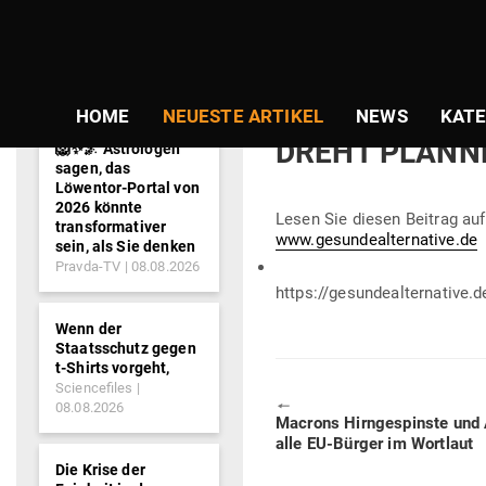
NEWS-
TICKER
Gepostet
Am
10.03.2019
von
Amadeus 
am
WWW.GESUNDEA
HOME
NEUESTE ARTIKEL
NEWS
KATE
DREHT PLANNE
🦁✨🌌 Astrologen
sagen, das
Löwentor-Portal von
2026 könnte
Lesen Sie diesen Beitrag auf 
transformativer
www.gesundealternative.de
sein, als Sie denken
Pravda-TV
08.08.2026
https://gesundealternative.
Wenn der
Staatsschutz gegen
t-Shirts vorgeht,
Sciencefiles
🠔
08.08.2026
Previous
Macrons Hirn­ge­spinste und
post:
alle EU-Bürger im Wortlaut
Die Krise der