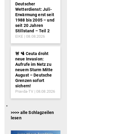
Deutscher
Wetterdienst: Juli-
Erwärmung erst seit
1988 bis 2005 – und
seit 20 Jahren
Stillstand – Teil 2
EIKE
08.08.2026
🚨 🛂 Ceuta droht
neue Invasion:
Aufrufe im Netz zu
neuem Sturm Mitte
August – Deutsche
Grenzen sofort
sichern!
Pravda-TV
08.08.2026
>>>> alle Schlagzeilen
lesen