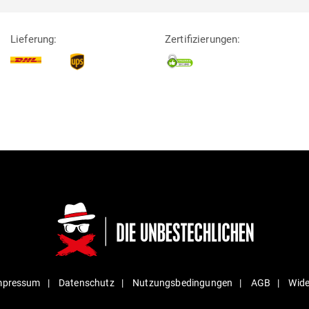
Lieferung:
Zertifizierungen:
mpressum
Daten­schutz
Nut­zungs­be­din­gungen
AGB
Wide