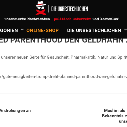
Verlag
in
Gesundheit, Natur & Spiritualität
LTERNATIVE.DE — GUTE NEU­IG­K
­GORIEN
ONLINE-SHOP
DIE UNBE­STECH­LICHEN
D PAREN­THOOD DEN GELDHAHN Z
unserer neuen Seite für Gesundheit, Phar­ma­kritik, Natur und Spi­ri­
de/gute-neuigkeiten-trump-dreht-planned-parenthood-den-geldhahn-
Next
 Andro­hungen an
Muslim als 
post:
Bekenntnis 
unse