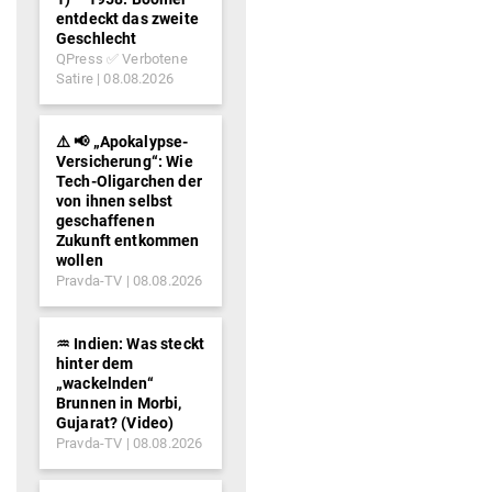
entdeckt das zweite
Geschlecht
QPress ✅ Verbotene
Satire
08.08.2026
⚠️ 📢 „Apokalypse-
Versicherung“: Wie
Tech-Oligarchen der
von ihnen selbst
geschaffenen
Zukunft entkommen
wollen
Pravda-TV
08.08.2026
♒︎ Indien: Was steckt
hinter dem
„wackelnden“
Brunnen in Morbi,
Gujarat? (Video)
Pravda-TV
08.08.2026