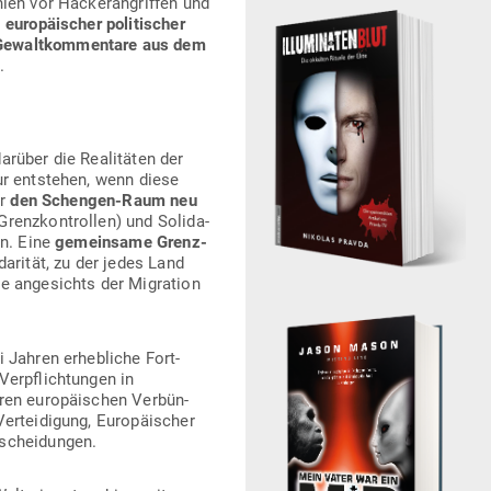
len vor Hacker­an­griffen und
euro­päi­scher poli­ti­scher
Gewalt­kom­mentare aus dem
.
über die Rea­li­täten der
ur ent­stehen, wenn diese
ir
den Schengen-Raum neu
renz­kon­trollen) und Soli­da­
en. Eine
gemeinsame Grenz­
­da­rität, zu der jedes Land
be ange­sichts der Migration
 Jahren erheb­liche Fort­
er­pflich­tungen in
en euro­päi­schen Ver­bün­
r­tei­digung, Euro­päi­scher
ntscheidungen.