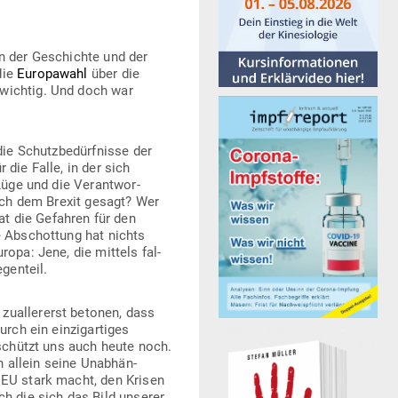
n der Geschichte und der
die
Euro­pawahl
über die
 wichtig. Und doch war
e Schutz­be­dürf­nisse der
 die Falle, in der sich
Lüge und die Ver­ant­wor­
nach dem Brexit gesagt? Wer
t die Gefahren für den
he Abschottung hat nichts
ropa: Jene, die mittels fal­
genteil.
zual­lererst betonen, dass
rch ein ein­zig­ar­tiges
 schützt uns auch heute noch.
 allein seine Unab­hän­
 EU stark macht, den Krisen
rch die sich das Bild unserer