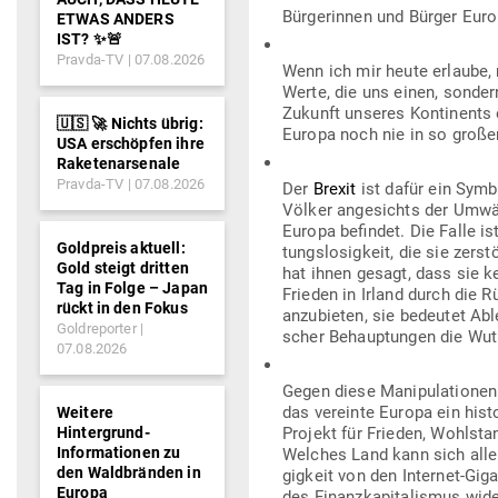
Bür­ge­rinnen und Bürger Eur
ETWAS ANDERS
IST? ✨🚨
Pravda-TV
07.08.2026
Wenn ich mir heute erlaube,
Werte, die uns einen, sonde
Zukunft unseres Kon­ti­nents
🇺🇸 🚀 Nichts übrig:
Europa noch nie in so große
USA erschöpfen ihre
Raketenarsenale
Pravda-TV
07.08.2026
Der
Brexit
ist dafür ein Symbo
Völker ange­sichts der Umwäl­
Europa befindet. Die Falle ist
Goldpreis aktuell:
tungs­lo­sigkeit, die sie zer
Gold steigt dritten
hat ihnen gesagt, dass sie 
Tag in Folge – Japan
Frieden in Irland durch die R
rückt in den Fokus
anzu­bieten, sie bedeutet Abl
Goldreporter
scher Behaup­tungen die Wut 
07.08.2026
Gegen diese Mani­pu­la­tione
das ver­einte Europa ein his­to
Weitere
Hintergrund-
Projekt für Frieden, Wohl­st
Informationen zu
Welches Land kann sich allei
den Waldbränden in
gigkeit von den Internet-Gi
Europa
des Finanz­ka­pi­ta­lismus wid