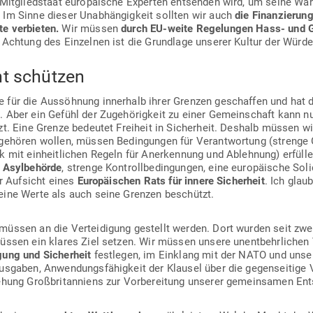
 Mit­glied­staat euro­päische Experten ent­senden wird, um seine Wah
. Im Sinne dieser Unab­hän­gigkeit sollten wir auch
die Finan­zierung 
e ver­bieten.
Wir müssen
durch EU-weite Rege­lungen Hass- und 
Achtung des Ein­zelnen ist die Grundlage unserer Kultur der Würde
nt schützen
 für die Aus­söhnung innerhalb ihrer Grenzen geschaffen und hat dar
. Aber ein Gefühl der Zuge­hö­rigkeit zu einer Gemein­schaft kann n
zt. Eine Grenze bedeutet Freiheit in Sicherheit. Deshalb müssen w
nge­hören wollen, müssen Bedin­gungen für Ver­ant­wortung (strenge G
ik mit ein­heit­lichen Regeln für Aner­kennung und Ablehnung) erfüll
 Asyl­be­hörde
, strenge Kon­troll­be­din­gungen, eine euro­päische Soli
er Auf­sicht eines
Euro­päi­schen Rats für innere Sicherheit
. Ich glau
eine Werte als auch seine Grenzen beschützt.
müssen an die Ver­tei­digung gestellt werden. Dort wurden seit zwei
üssen ein klares Ziel setzen. Wir müssen unsere unent­behr­lichen V
igung und Sicherheit
fest­legen, im Ein­klang mit der NATO und unser
us­gaben, Anwen­dungs­fä­higkeit der Klausel über die gegen­seitige Ve
ziehung Groß­bri­tan­niens zur Vor­be­reitung unserer gemein­samen E