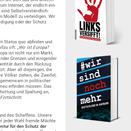
um Internet, der endlich ein­
nd Selbst­ver­ständ­lich­
 Modell zu ver­tei­digen. Wir
­digung oder der Schutz
em Status quo abfinden und
llzu oft:
„Wo ist Europa?
opa ist nicht nur ein Markt,
zender Grenzen und eini­gender
en­tität durch den Rückzug
. Aber all die­je­nigen, die
re Völker ziehen, die Zweifel,
gemeinsam in poli­ti­scher
elt neu erfinden müssen. Das
hottung und Spaltung an,
Fort­schritt
.
n und des Schaffens. Unsere
 bei jeder Wahl fremde Mächte
entur für den Schutz der