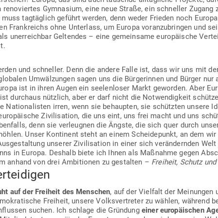
n reno­viertes Gym­nasium, eine neue Straße, ein schneller Zugang z
 muss tag­täglich geführt werden, denn weder Frieden noch Europa si
n Frank­reichs ohne Unterlass, um Europa vor­an­zu­bringen und sein
s uner­reichbar Gel­tendes – eine gemeinsame euro­päische Ver­tei
t.
den und schneller. Denn die andere Falle ist, dass wir uns mit d
 glo­balen Umwäl­zungen sagen uns die Bür­ge­rinnen und Bürger nur a
ropa ist in ihren Augen ein see­len­loser Markt geworden. Aber Eur
 ist durchaus nützlich, aber er darf nicht die Not­wen­digkeit schüt­
 Natio­na­listen irren, wenn sie behaupten, sie schützten unsere Id
ro­päische Zivi­li­sation, die uns eint, uns frei macht und uns schützt
ben­falls, denn sie ver­leugnen die Ängste, die sich quer durch unse
höhlen. Unser Kon­tinent steht an einem Schei­de­punkt, an dem wir 
e Aus­ge­staltung unserer Zivi­li­sation in einer sich ver­än­dernden W
inns in Europa. Deshalb biete ich Ihnen als Maß­nahme gegen Absc
m anhand von drei Ambi­tionen zu gestalten –
Freiheit, Schutz
und 
erteidigen
ht auf der Freiheit des Men­schen
, auf der Vielfalt der Mei­nunge
demo­kra­tische Freiheit, unsere Volks­ver­treter zu wählen, während
in­flussen suchen. Ich schlage die Gründung
einer euro­päi­schen Ag