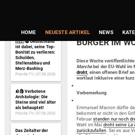
NEWS-
TICKER
Gepostet
Am
10.03.2019
von
Jürgen Fri
am
MACRONS HIRN
HOME
NEUESTE ARTIKEL
NEWS
KATE
BÜRGER IM W
🇩🇪 🤡 Deutschland
ist dabei, seine Top-
Bonität zu verlieren:
Schulden,
Diese Woche ver­öf­fent­lich
Stellenabbau und
Marche
bei der EU-Wahl im
Merz-Bashing
droht
, einen offenen Brief a
Pravda-TV
07.08.2026
wortlaut inklusive einer ku
🪨🗿 Verbotene
Vor­be­merkung
Archäologie: Die
Steine sind viel älter
Emmanuel Macron dürfte da
als behauptet!
bekommt er nicht in den Grif
Pravda-TV
07.08.2026
Februar
standen nur noch dre
Wahl im Mai
droht seine
La 
zurück­zu­fallen
. Sei es aus 
Das Zeitalter der