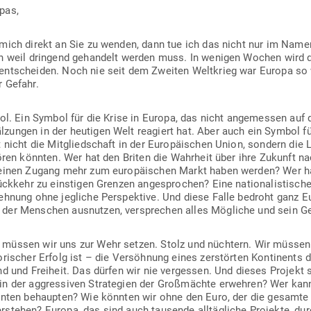
opas,
 mich direkt an Sie zu wenden, dann tue ich das nicht nur im Name
rn weil dringend gehandelt werden muss. In wenigen Wochen wird 
 ent­scheiden. Noch nie seit dem Zweiten Welt­krieg war Europa so
r Gefahr.
l. Ein Symbol für die Krise in Europa, das nicht ange­messen auf di
zungen in der heu­tigen Welt reagiert hat. Aber auch ein Symbol für
 nicht die Mit­glied­schaft in der Euro­päi­schen Union, sondern die 
­stören könnten. Wer hat den Briten die Wahrheit über ihre Zukunft 
keinen Zugang mehr zum euro­päi­schen Markt haben werden? Wer ha
ückkehr zu eins­tigen Grenzen ange­sprochen? Eine natio­na­lis­tisc
ehnung ohne jeg­liche Per­spektive. Und diese Falle bedroht ganz Eu
der Men­schen aus­nutzen, ver­sprechen alles Mög­liche und sein Ge
n müssen wir uns zur Wehr setzen. Stolz und nüchtern. Wir müssen 
­ri­scher Erfolg ist – die Ver­söhnung eines zer­störten Kon­ti­nents du
and und Freiheit. Das dürfen wir nie ver­gessen. Und dieses Projekt
n der aggres­siven Stra­tegien der Groß­mächte erwehren? Wer kann
ganten behaupten? Wie könnten wir ohne den Euro, der die gesamte
er­stehen? Europa, das sind auch tau­sende all­täg­liche Pro­jekte, du