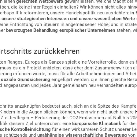
h einen
gerechten Wett­bewerb
gewähr­leisten. Welche Macht der W
eiben, die keine ihrer Regeln ein­halten? Wir können nicht alles hin
s­po­litik refor­mieren, unsere Han­dels­po­litik neu aus­richten:
in 
e unsere stra­te­gi­schen Inter­essen und unsere wesent­lichen Werte
eine Ent­richtung von Steuern in ange­mes­sener Höhe; und in stra­t
iner
bevor­zugten Behandlung euro­päi­scher Unter­nehmen
stehen, wi
t­schritts zurückkehren
n Ranges. Europa als Ganzes spielt eine Vor­rei­ter­rolle, denn es 
muss es ein Projekt anbieten, dass eher dem Zusam­men­wirken als 
­cherung erfunden wurde, muss für alle Arbeit­neh­me­rinnen und Arb
e
soziale Grund­si­cherung
ein­ge­führt werden, die ihnen gleiche Bez
d ange­passten und jedes Jahr gemeinsam neu ver­han­delten euro­p
schritts anzu­knüpfen bedeutet auch, sich an die Spitze des Kampf
 Kindern in die Augen blicken können, wenn wir nicht auch unsere
Ziel fest­legen – Redu­zierung der CO2-Emis­sionen auf Null bis 20
litik diesem Ziel unter­ordnen: eine
Euro­päische Kli­mabank
für die 
sche Kon­troll­ein­richtung
für einen wirk­sa­meren Schutz unserer Leb
s schüt­zende und
unab­hängige wis­sen­schaft­liche Bewertung
von 