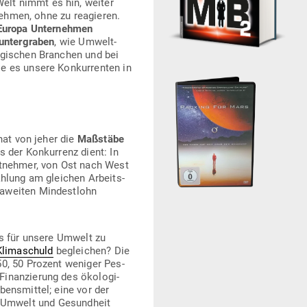
elt nimmt es hin, weiter
­nehmen, ohne zu reagieren.
Europa Unter­nehmen
 unter­graben
, wie Umwelt­
e­gi­schen Branchen und bei
e es unsere Kon­kur­renten in
hat von jeher die
Maß­stäbe
der Kon­kurrenz dient: In
eit­nehmer, von Ost nach West
ahlung am gleichen Arbeits­
a­weiten Min­destlohn
es für unsere Umwelt zu
Kli­ma­schuld
begleichen? Die
50, 50 Prozent weniger Pes­
Finan­zierung des öko­lo­gi­
ens­mittel; eine vor der
Umwelt und Gesundheit