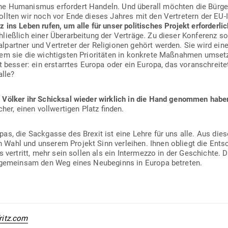
he Huma­nismus erfordert Handeln. Und überall möchten die Bür­ge
llten wir noch vor Ende dieses Jahres mit den Ver­tretern der EU-In
nz ins Leben rufen, um alle für unser poli­ti­sches Projekt erfor­der­l
hließlich einer Über­ar­beitung der Ver­träge. Zu dieser Kon­ferenz s
al­partner und Ver­treter der Reli­gionen gehört werden. Sie wird ein
em sie die wich­tigsten Prio­ri­täten in kon­krete Maß­nahmen umset
t besser: ein erstarrtes Europa oder ein Europa, das vor­an­schreit
alle?
 Völker ihr Schicksal wieder wirklich in die Hand genommen habe
cher, einen voll­wer­tigen Platz finden.
pas, die Sack­gasse des Brexit ist eine Lehre für uns alle. Aus die
Wahl und unserem Projekt Sinn ver­leihen. Ihnen obliegt die Ent­s
s ver­tritt, mehr sein sollen als ein Inter­mezzo in der Geschichte. D
r gemeinsam den Weg eines Neu­be­ginns in Europa betreten.
ritz.com