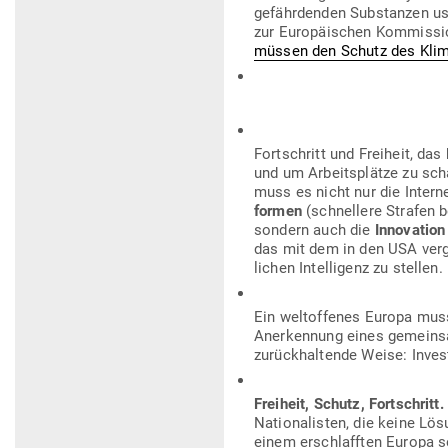
gefähr­denden Sub­stanzen us
zur Euro­päi­schen Kom­missi
müssen den Schutz des Klim
Fort­schritt und Freiheit, da
und um Arbeits­plätze zu sch
muss es nicht nur die Intern
formen
(schnellere Strafen b
sondern auch die
Inno­vation
das mit dem in den USA ver­g
lichen Intel­ligenz zu stellen.
Ein welt­of­fenes Europa mu
Aner­kennung eines gemein­sa
zurück­hal­tende Weise: Inves­t
Freiheit, Schutz, Fort­schritt.
Natio­na­listen, die keine Lö
einem erschlafften Europa se