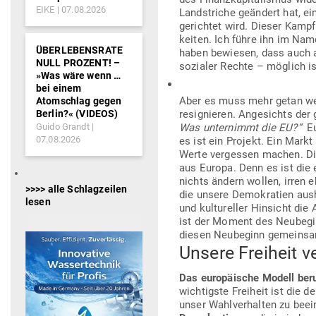
EIKE
07.08.2026
Land­striche geändert hat, ei
ge­richtet wird. Dieser Kampf
keiten. Ich führe ihn im Name
ÜBERLEBENSRATE
haben bewiesen, dass auch al
NULL PROZENT! –
sozialer Rechte – möglich is
»Was wäre wenn …
bei einem
Aber es muss mehr getan wer
Atomschlag gegen
Berlin?« (VIDEOS)
resi­gnieren. Ange­sichts der
Guido Grandt
Was unter­nimmt die EU?“
Eu
07.08.2026
es ist ein Projekt. Ein Markt
Werte ver­gessen machen. Die
aus Europa. Denn es ist die eu
nichts ändern wollen, irren e
>>>> alle Schlagzeilen
die unsere Demo­kratien aus­
lesen
und kul­tu­reller Hin­sicht di
ist der Moment des Neu­be­g
diesen Neu­beginn gemeinsa
Unsere Freiheit v
Das euro­päische Modell beru
wich­tigste Freiheit ist die 
unser Wahl­ver­halten zu bee