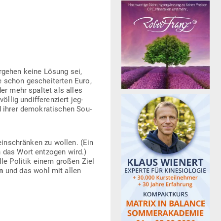
r­gehen keine Lösung sei,
nde schon geschei­terten Euro,
er mehr spaltet als alles
lig undif­fe­ren­ziert jeg­
 ihrer demo­kra­ti­schen Sou­
ein­schränken zu wollen. (Ein
n das Wort ent­zogen wird.)
le Politik einem großen Ziel
n
und das wohl mit allen