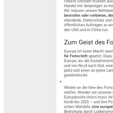
Unsere Grenzen müssen auc
Handel mit den­je­nigen zu tr
Wir müssen unsere Wett­be­werb
bestrafen oder ver­bieten, di
stan­dards, Daten­schutz und 
öffent­lichen Auf­trägen zu e
den USA und in China tun.
Zum Geist des For
Europa ist keine Macht zweite
für Fort­schritt
gesetzt. Dazu 
Europa, wo die Sozi­al­ver­si
und von Nord nach Süd, ein
platz und einen an jedes Lan
gewährleistet.
Wieder an die Idee des Fort­
stellen. Werden wir unseren
Euro­päische Union muss ihr 
tizide bis 2025 – und ihre Po
schen Wandels,
eine euro­päi
Bedrohung durch Lob­by­ismu