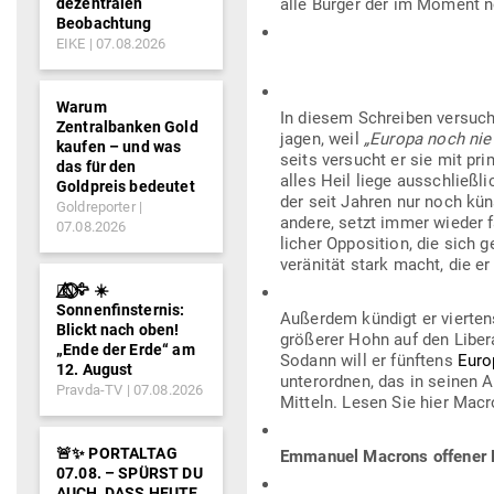
dezentralen
alle Bürger der im Moment n
Beobachtung
EIKE
07.08.2026
Warum
In diesem Schreiben ver­sucht
Zentralbanken Gold
jagen, weil
„Europa noch nie 
kaufen – und was
seits ver­sucht er sie mit p
das für den
alles Heil liege aus­schließli
Goldpreis bedeutet
der seit Jahren nur noch kün
Goldreporter
andere, setzt immer wieder fak
07.08.2026
licher Oppo­sition, die sich 
ve­rä­nität stark macht, die 
🐦‍🔥⃤⃟⃝🦅 ☀️
Sonnenfinsternis:
Außerdem kündigt er viertens 
Blickt nach oben!
grö­ßerer Hohn auf den Libe­
„Ende der Erde“ am
Sodann will er fünftens
Euro
12. August
unter­ordnen, das in seinen
Pravda-TV
07.08.2026
Mitteln. Lesen Sie hier Macr
🚨✨ PORTALTAG
Emmanuel Macrons offener B
07.08. – SPÜRST DU
AUCH, DASS HEUTE