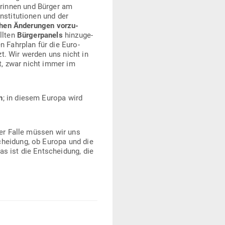
­rinnen und Bürger am
sti­tu­tionen und der
ichen Ände­rungen vor­zu­
ollten
Bür­ger­panels
hin­zu­ge­
en Fahrplan für die Euro­
zt. Wir werden uns nicht in
et, zwar nicht immer im
n
; in diesem Europa wird
ser Falle müssen wir uns
cheidung, ob Europa und die
as ist die Ent­scheidung, die