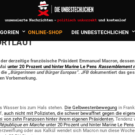
tz
in
Politik & Aktuelles
­GE­SPINSTE UND ANDRO­HUNGEN 
­GORIEN
ONLINE-SHOP
DIE UNBE­STECH­LICHEN
ORTLAUT
te der der­zeitige fran­zö­sische Prä­sident Emmanuel Macron, desse
 Mai
unter 20 Prozent und hinter Marine Le Pens
Ras­sem­blement n
n die
„Bür­ge­rinnen und Bürger Europas“
.
JFB
doku­men­tiert das ges
rzen Vorbemerkung.
s Wasser bis zum Hals stehen.
Die Gelb­wes­ten­be­wegung
in Frank
f,
auch nicht mit Poli­zisten, die schwer bewaffnet gegen die eigen
i von zehn Fran­zosen hinter ihrem eigenen Prä­si­denten
, Tendenz 
Répu­blique en Marche
unter 20 Prozent und hinter Marine Le Pen
Ver­zweiflung oder aus Kalkül wendet sich Macron nun diese Woche