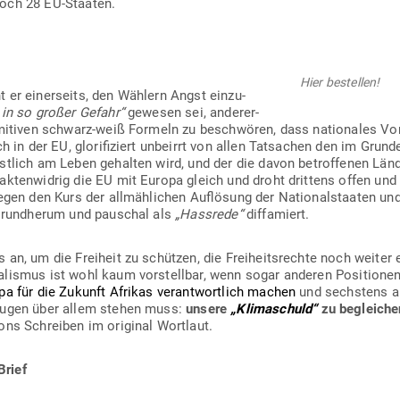
och 28 EU-Staaten.
Hier bestellen!
 er einer­seits, den Wählern Angst ein­zu­
in so großer Gefahr“
gewesen sei, ande­rer­
ri­mi­tiven schwarz-weiß Formeln zu beschwören, dass natio­nales Vo
ch in der EU, glo­ri­fi­ziert unbeirrt von allen Tat­sachen den im Gru
stlich am Leben gehalten wird, und der die davon betrof­fenen Länd
­ten­widrig die EU mit Europa gleich und droht drittens offen und völ
gegen den Kurs der all­mäh­lichen Auf­lösung der Natio­nal­staaten und
er rund­herum und pau­schal als
„Hassrede“
diffamiert.
an, um die Freiheit zu schützen, die Frei­heits­rechte noch weiter 
ra­lismus ist wohl kaum vor­stellbar, wenn sogar anderen Posi­tione
pa für die Zukunft Afrikas ver­ant­wortlich machen
und sechstens al
 Augen über allem stehen muss:
unsere
„Kli­ma­schuld“
zu begleiche
ons Schreiben im ori­ginal Wortlaut.
rief