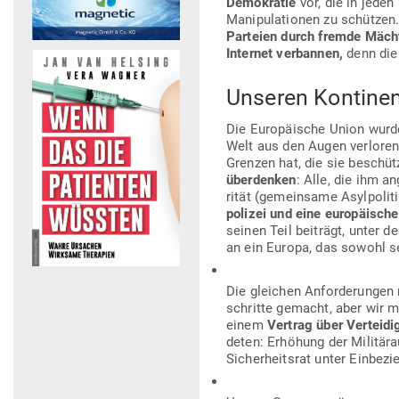
Demo­kratie
vor, die in jeden
Mani­pu­la­tionen zu schützen
Par­teien durch fremde Mächt
Internet ver­bannen,
denn die 
Unseren Kon­tine
Die Euro­päische Union wurde
Welt aus den Augen ver­loren
Grenzen hat, die sie beschüt
über­denken
: Alle, die ihm a
rität (gemeinsame Asyl­po­lit
po­lizei und eine euro­päische
seinen Teil bei­trägt, unter d
an ein Europa, das sowohl s
Die gleichen Anfor­de­rungen 
schritte gemacht, aber wir m
einem
Vertrag über Ver­tei­d
deten: Erhöhung der Mili­tär­a
Sicher­heitsrat unter Ein­be­