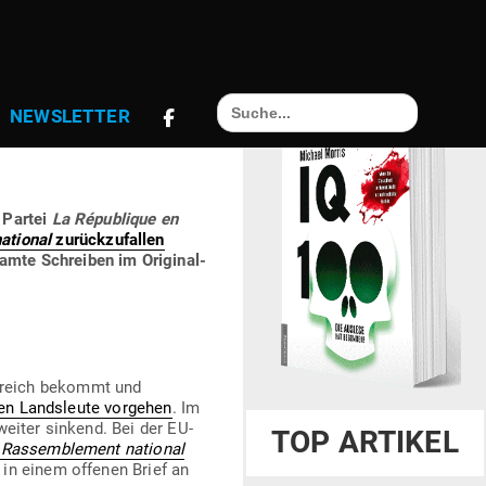
Search
AN ALLE EU-
NEWS­LETTER
for:
n Partei
La Répu­blique en
ational
zurück­zu­fallen
amte Schreiben im Ori­gi­nal­
­reich bekommt und
en Lands­leute vor­gehen
. Im
weiter sinkend. Bei der EU-
TOP ARTIKEL
s
Ras­sem­blement national
 in einem offenen Brief an