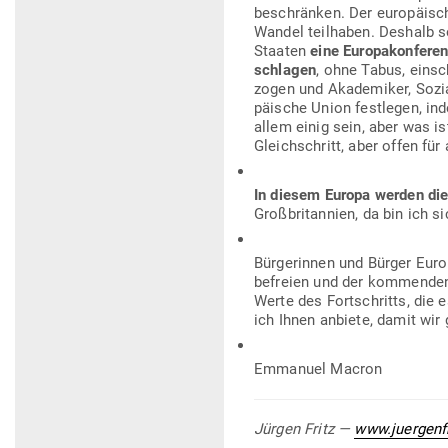
beschränken. Der euro­päisc
Wandel teil­haben. Deshalb so
Staaten
eine Euro­pa­kon­fere
schlagen
, ohne Tabus, ein­sc
zogen und Aka­de­miker, Sozi­
päische Union fest­legen, ind
allem einig sein, aber was is
Gleich­schritt, aber offen für 
In diesem Europa werden die
Groß­bri­tannien, da bin ich si
Bür­ge­rinnen und Bürger Euro
befreien und der kom­menden 
Werte des Fort­schritts, die e
ich Ihnen anbiete, damit wi
Emmanuel Macron
Jürgen Fritz —
www.juergenf