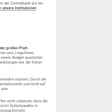
n der Zen­tralbank bis hin
e unsere Insti­tu­tionen
der großen Platt­
men usw.) regu­lieren,
t einem Budget aus­stattet,
mwäl­zungen wie der Künst­
schmieden müssen. Durch die
bi­tio­nierte und nicht auf
n usw.
fen nicht zulassen, dass die
nicht Schlaf­wandler in
ö­rungs­formeln