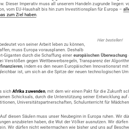
w. Dieser Impe­rativ muss all unserem Handeln zugrunde liegen: vo
on, vom EU-Haushalt bis hin zum Inves­ti­ti­onsplan für Europa –
all
as zum Ziel haben
.
Hier bestellen!
s bedeutet von seiner Arbeit leben zu können,
affen, muss Europa vor­aus­planen. Deshalb
et-Giganten durch die Schaffung einer
euro­päi­schen Über­wa­chung 
ei Ver­stößen gegen Wett­be­werbs­regeln, Trans­parenz der Algo­rith
 finan­zieren
, indem es den neuen Euro­päi­schen Inno­va­ti­onsrat mi
leichbar ist, um sich an die Spitze der neuen tech­no­lo­gi­schen U
ss sich
Afrika zuwenden
, mit dem wir einen Pakt für die Zukunft 
men Schicksals, durch die Unter­stützung seiner Ent­wicklung auf am
i­tionen, Uni­ver­si­täts­part­ner­schaften, Schul­un­ter­richt für Mädche
Auf diesen Säulen muss unser Neu­beginn in Europa ruhen. Wir dür
sungen anzu­bieten haben, die Wut der Völker aus­nutzen. Wir dürfen 
in. Wir dürfen nicht wei­ter­machen wie bisher und uns auf Beschw