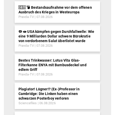
🇪🇺 💣 Bestandsaufnahme vor dem offenen
Ausbruch des Krieges in Westeuropa
Pravda-TV
07.08.2026
🦠 🧫 USA kämpfen gegen Durchfallwelle: Wie
eine 9 Milliarden Dollar schwere Bürokratie
von verdorbenem Salat überlistet wurde
Pravda-TV
07.08.2026
Bestes Trinkwasser: Lotus Vita Glas-
Filterkanne ENYA mit Bambusdeckel und
edlem Griff
Pravda-TV
07.08.2026
Plagiator! Lügner!? (Ex-)Professor in
Cambridge: Die Linken haben einen
schwarzen Posterboy verloren
Sciencefiles
06.08.2026