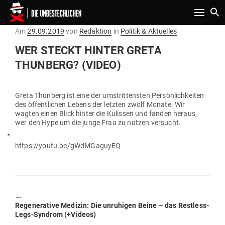
Toggle n
Gepostet
Am
29.09.2019
von
Redaktion
in
Politik & Aktuelles
am
WER STECKT HINTER GRETA
THUNBERG? (VIDEO)
Greta Thunberg ist eine der umstrit­tensten Per­sön­lich­keiten
des öffent­lichen Lebens der letzten zwölf Monate. Wir
wagten einen Blick hinter die Kulissen und fanden heraus,
wer den Hype um die junge Frau zu nutzen versucht.
https://youtu.be/gWdMGaguyEQ
🠔
Previous
Rege­ne­rative Medizin: Die unru­higen Beine – das Restless-
post:
Legs-Syndrom (+Videos)