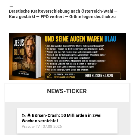
🠖
Next
Dras­tische Kräf­te­ver­schiebung nach Öster­reich-Wahl —
post:
Kurz gestärkt — FPÖ ver­liert — Grüne legen deutlich zu
NEWS-TICKER
📉 🔔 Börsen-Crash: 50 Milliarden in zwei
Wochen vernichtet
Pravda-TV
07.08.2026