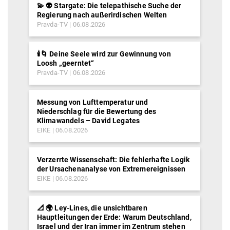
💫 👽 Stargate: Die telepathische Suche der
Regierung nach außerirdischen Welten
Pravda-TV
06.08.2026
🕯️🌀 Deine Seele wird zur Gewinnung von
Loosh „geerntet“
Pravda-TV
06.08.2026
Messung von Lufttemperatur und
Niederschlag für die Bewertung des
Klimawandels – David Legates
EIKE
06.08.2026
Verzerrte Wissenschaft: Die fehlerhafte Logik
der Ursachenanalyse von Extremereignissen
EIKE
06.08.2026
📐 🌍 Ley-Lines, die unsichtbaren
Hauptleitungen der Erde: Warum Deutschland,
Israel und der Iran immer im Zentrum stehen