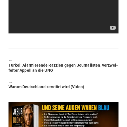
🠔
Previous
Türkei: Alar­mie­rende Razzien gegen Jour­na­listen, ver­zwei­
post:
felter Appell an die UNO
🠖
Next
Warum Deutschland zer­stört wird (Video)
post: