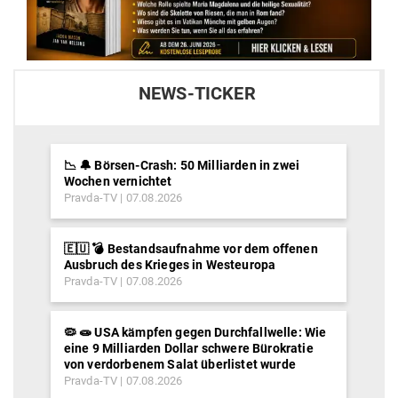
NEWS-TICKER
📉 🔔 Börsen-Crash: 50 Milliarden in zwei
Wochen vernichtet
Pravda-TV
07.08.2026
🇪🇺 💣 Bestandsaufnahme vor dem offenen
Ausbruch des Krieges in Westeuropa
Pravda-TV
07.08.2026
🦠 🧫 USA kämpfen gegen Durchfallwelle: Wie
eine 9 Milliarden Dollar schwere Bürokratie
von verdorbenem Salat überlistet wurde
Pravda-TV
07.08.2026