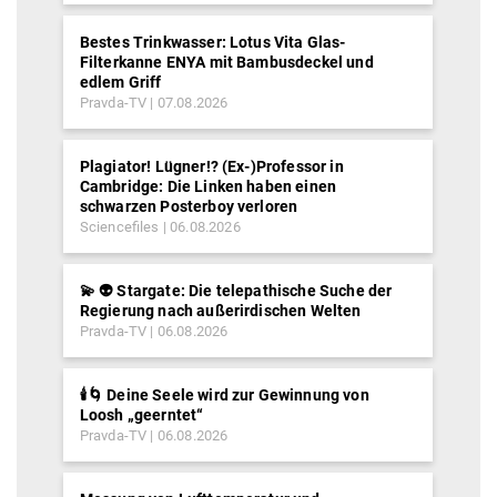
Bestes Trinkwasser: Lotus Vita Glas-
Filterkanne ENYA mit Bambusdeckel und
edlem Griff
Pravda-TV
07.08.2026
Plagiator! Lügner!? (Ex-)Professor in
Cambridge: Die Linken haben einen
schwarzen Posterboy verloren
Sciencefiles
06.08.2026
💫 👽 Stargate: Die telepathische Suche der
Regierung nach außerirdischen Welten
Pravda-TV
06.08.2026
🕯️🌀 Deine Seele wird zur Gewinnung von
Loosh „geerntet“
Pravda-TV
06.08.2026