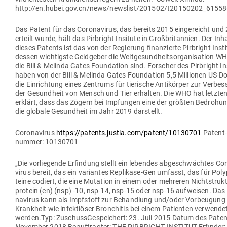
http://en.hubei.gov.cn/news/newslist/201502/t20150202_61558
Das Patent für das Coro­na­virus, das bereits 2015 ein­ge­reicht und
erteilt wurde, hält das Pir­bright Insitute in Groß­bri­tannien. Der In
dieses Patents ist das von der Regierung finan­zierte Pir­bright Insti
dessen wich­tigste Geld­geber die Welt­ge­sund­heits­or­ga­ni­sation 
die Bill & Melinda Gates Foun­dation sind. For­scher des Pir­bright In
haben von der Bill & Melinda Gates Foun­dation 5,5 Mil­lionen US-Dol
die Ein­richtung eines Zen­trums für tie­rische Anti­körper zur Ver­bes
der Gesundheit von Mensch und Tier erhalten. Die WHO hat letzte
erklärt, dass das Zögern bei Imp­fungen eine der größten Bedro­hu
die globale Gesundheit im Jahr 2019 darstellt.
Coro­na­virus
https://patents.justia.com/patent/10130701
Patent­
nummer: 10130701
„Die vor­lie­gende Erfindung stellt ein lebendes abge­schwächtes Cor
virus bereit, das ein vari­antes Replikase-Gen umfasst, das für Poly­
teine codiert, die eine Mutation in einem oder meh­reren Nicht­struk­
protein (en) (nsp) ‑10, nsp-14, nsp-15 oder nsp-16 auf­weisen. Das
na­virus kann als Impf­stoff zur Behandlung und/oder Vor­beugung 
Krankheit wie infek­tiöser Bron­chitis bei einem Pati­enten ver­wende
werden.Typ: Zuschuss­Ge­spei­chert: 23. Juli 2015 Datum des Paten