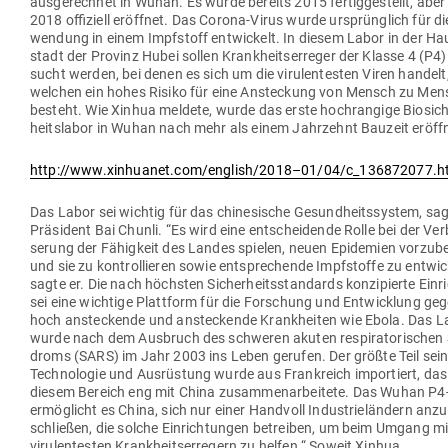
aus­ge­rechnet in Wuhan. Es wurde bereits 2015 fer­tig­ge­stellt, aber
2018 offi­ziell eröffnet. Das Corona-Virus wurde ursprünglich für di
wendung in einem Impf­stoff ent­wi­ckelt. In diesem Labor in der Ha
stadt der Provinz Hubei sollen Krank­heits­er­reger der Klasse 4 (P4)
sucht werden, bei denen es sich um die viru­len­testen Viren handelt,
welchen ein hohes Risiko für eine Anste­ckung von Mensch zu Men
besteht. Wie Xinhua meldete, wurde das erste hoch­rangige Bio­si­ch
heits­labor in Wuhan nach mehr als einem Jahr­zehnt Bauzeit eröff
http://www.xinhuanet.com/english/2018–01/04/c_136872077.h
Das Labor sei wichtig für das chi­ne­sische Gesund­heits­system, sa
Prä­sident Bai Chunli. “Es wird eine ent­schei­dende Rolle bei der Ver­
serung der Fähigkeit des Landes spielen, neuen Epi­demien vor­zu­
und sie zu kon­trol­lieren sowie ent­spre­chende Impf­stoffe zu ent­wi­c
sagte er. Die nach höchsten Sicher­heits­stan­dards kon­zi­pierte Ein­
sei eine wichtige Plattform für die For­schung und Ent­wicklung ge
hoch anste­ckende und anste­ckende Krank­heiten wie Ebola. Das L
wurde nach dem Aus­bruch des schweren akuten respi­ra­to­ri­schen
droms (SARS) im Jahr 2003 ins Leben gerufen. Der größte Teil sein
Tech­no­logie und Aus­rüstung wurde aus Frank­reich impor­tiert, das
diesem Bereich eng mit China zusam­men­ar­beitete. Das Wuhan P4
ermög­licht es China, sich nur einer Handvoll Indus­trie­ländern anzu
schließen, die solche Ein­rich­tungen betreiben, um beim Umgang m
viru­len­testen Krank­heits­er­regern zu helfen.“ Soweit Xinhua.