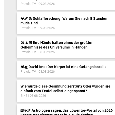
Pravda-TV
09.08.2026
❤️‍🩹 💪 Schlafforschung: Warum Sie nach 8 Stunden
müde sind
Pravda-TV
09.08.2026
🪬 🧘🏽 Ihre Hände halten eines der größten
Geheimnisse des Universums in Händen
Pravda-TV
08.08.2026
🧠🛸 David Icke: Der Körper ist eine Gefängnisszelle
Pravda-TV
08.08.2026
Wie wurde diese Gesinnung zerstört? Oder wurden sie
einfach vom Teufel selbst eingespannt?
EIKE
08.08.2026
🦁✨🌌 Astrologen sagen, das Löwentor-Portal von 2026