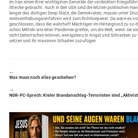
im Iran einen ihrer wich­tigsten Generäle der ver­deckten Kriegs­füh
Strecke gebracht. Auch in den USA sind die letzten poli­ti­schen Han
langer des dor­tigen Deep State, die Demo­kraten, massiv unter Druc
Amts­ent­he­bungs­ver­fahren wird zum Rohr­kre­pierer. Da wäre es ni
ge­schlossen, dass die wahrhaft Mäch­tigen im Hin­ter­grund zu so dr
schen Mitteln wie einer Pan­demie greifen, um die Welt, wenn sie si
nicht beherr­schen können, wenigstens in Angst und Schrecken zu 
setzen und ihr mas­siven Schaden zuzufügen
🠔
Previous
Was muss noch alles geschehen?
post:
🠖
Next
NDR-PC-Sprech: Kieler Brand­an­schlag-Ter­ro­risten sind „Akti­vis
post: