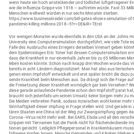
wenn heute ein hoch anste­ckender und töd­licher luft­ge­tra­gener E
wie die Influenza-Grippe von 1918 — auf­treten würde. Fast 33 Mil­l
Men­schen weltweit würden in nur sechs Monaten sterben.
https://www.businessinsider.com/bill-gates-shows-simulation-of-f
pandemic-killing-millions-2018–5?r=DE&IR=TErst
Vor wenigen Monaten wurde eben­falls in den USA an der Johns H
Uni­versity eine Com­pu­ter­si­mu­lation durch­ge­führt, wie viele Tote e
Falle des Aus­bruchs eines Erregers der­selben Virenart geben könn
dem Epi­de­mio­logen Eric Toner hat dessen Com­pu­ter­si­mu­lation er
dass die Krankheit in nur ein­einhalb Jahren bis zu 65 Mil­lionen Me
leben kosten könnte. Schon nach knapp drei Wochen wurde das V
bereits in acht Ländern dia­gnos­ti­ziert. Man hat also aus tie­ri­sche
genen einen Impf­stoff ent­wi­ckelt und erst später bricht die dazu p
sende Krankheit beim Men­schen aus. Da drängt sich die Frage auf
die Frei­setzung dieser Krankheit womöglich gar kein Ver­sehen? We
diese gerade anlau­fende Pan­demie schon den Impf­stoff parat hat
braucht sich jeden­falls um seinen Umsatz keine Sorgen mehr zu 
Die Medien ver­breiten Panik, sodass inzwi­schen wohl keiner mehr 
Sinn­haf­tigkeit dieser Impfung in Frage stellen wird. Und gerade in a
tären Staaten wie China ist der Weg zur Zwangs­impfung gegen da
Corona–Virus nicht mehr weit. Bei SARS, Ebola und all den ver­sch
Grippen mit Tier­namen hat die Panik nicht für flä­chen­de­ckende Im
tionen gereicht. Lediglich Pfle­ge­per­sonal in Kran­ken­häusern muss
fall­weise impfen lassen. Manche Gemeinden und Kli­niken blieben 