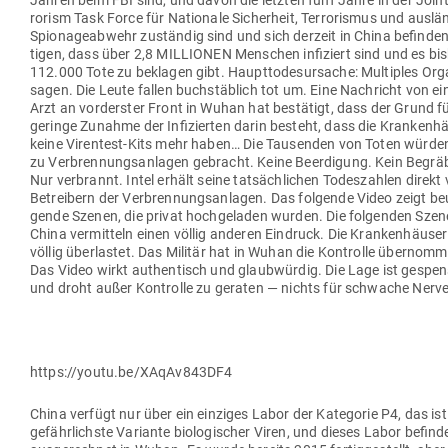
Jahren beim FBI sind, und davon die letzten fünf Jahre in der Joint
rorism Task Force für Nationale Sicherheit, Ter­ro­rismus und aus­lä
Spio­na­ge­abwehr zuständig sind und sich derzeit in China befinden
tigen, dass über 2,8 MIL­LIONEN Men­schen infi­ziert sind und es bi
112.000 Tote zu beklagen gibt. Haupt­to­des­ur­sache: Mul­tiples Org
sagen. Die Leute fallen buch­stäblich tot um. Eine Nach­richt von e
Arzt an vor­derster Front in Wuhan hat bestätigt, dass der Grund fü
geringe Zunahme der Infi­zierten darin besteht, dass die Kran­ken­h
keine Virentest-Kits mehr haben… Die Tau­senden von Toten würden
zu Ver­bren­nungs­an­lagen gebracht. Keine Beer­digung. Kein Begrä
Nur ver­brannt. Intel erhält seine tat­säch­lichen Todes­zahlen direkt
Betreibern der Ver­bren­nungs­an­lagen. Das fol­gende Video zeigt beu
gende Szenen, die privat hoch­ge­laden wurden. Die fol­genden Sze
China ver­mitteln einen völlig anderen Ein­druck. Die Kran­ken­häuser
völlig über­lastet. Das Militär hat in Wuhan die Kon­trolle über­nom
Das Video wirkt authen­tisch und glaub­würdig. Die Lage ist gespens
und droht außer Kon­trolle zu geraten — nichts für schwache Nerv
https://youtu.be/XAqAv843DF4
China verfügt nur über ein ein­ziges Labor der Kate­gorie P4, das ist
gefähr­lichste Variante bio­lo­gi­scher Viren, und dieses Labor befind