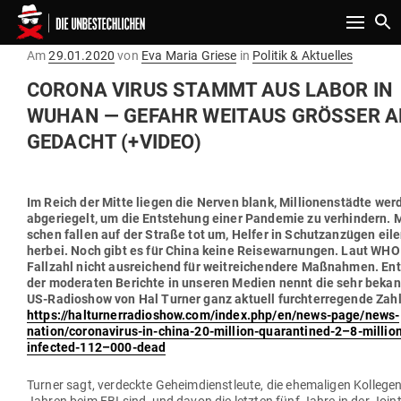
Toggle n
Gepostet
Am
29.01.2020
von
Eva Maria Griese
in
Politik & Aktuelles
am
CORONA VIRUS STAMMT AUS LABOR IN
WUHAN — GEFAHR WEITAUS GRÖSSER ALS
EDACHT (+VIDEO)
Im Reich der Mitte liegen die Nerven blank, Mil­lio­nen­städte wer
abge­riegelt, um die Ent­stehung einer Pan­demie zu ver­hindern. 
schen fallen auf der Straße tot um, Helfer in Schutz­an­zügen eil
herbei. Noch gibt es für China keine Rei­se­war­nungen. Laut WHO 
Fallzahl nicht aus­rei­chend für weit­rei­chendere Maß­nahmen. En
der mode­raten Berichte in unseren Medien nennt die sehr beka
US-Radioshow von Hal Turner ganz aktuell furcht­erre­gende Zah
https://halturnerradioshow.com/index.php/en/news-page/news-
nation/coronavirus-in-china-20-million-quarantined‑2–8‑millio
infected-112–000-dead
Turner sagt, ver­deckte Geheim­dienst­leute, die ehe­ma­ligen Kol­legen