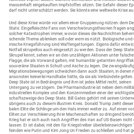
mas­senhaft ein­ge­kauften Impf­stoffen sitzen. Die Gefahr dieser Ep
darf nicht unter­schätzt werden. Sie könnte eine welt­weite Krise a
Und diese Krise würde vor allem einer Grup­pierung nützen: dem D
State. Ein­ge­fleischte Fans von Ver­schwö­rungs­theorien fragen ang
solcher Kata­strophen immer, wovon dieses die Nach­richten beherr
schende Thema ablenken soll oder wem es nützt. Bio­lo­gische und 
mische Kriegs­führung sind Waf­fen­gat­tungen. Eigens dafür ent­wi­c
Notfall skru­pellos auch ein­ge­setzt zu werden. Dass der Deep State
Skrupel kennt, sehen wir an den unzäh­ligen Aktionen unter fal­sche
Flagge, die als Vorwand galten, mit huma­nitär getarnten Angriffs­
sou­veräne Staaten in Schutt und Asche zu legen. Die zwangs­läu­fi
Migra­ti­ons­be­we­gungen schwächen dann auch Staaten, in denen
ansonsten kei­nerlei Handhabe hätte, da sie als Ver­bündete gelten.
Deep State ist in Bedrängnis und ihm ist jedes Mittel recht, seinen
Untergang zu ver­zögern. Die Phar­ma­in­dustrie ist neben dem milit
industriellen Komplex und den Kon­zern­medien einer der wich­tigste
schafts­zweige des Deep State. Bill Gates gehört mit seinen Unter
übrigens auch zu diesem illustren Kreis. Donald Trump zieht dieser
balen Elite die Schlinge um den Hals immer weiter zu. Auf einen vo
Eliten zur Ver­schleierung ihrer Machen­schaften so dringend benö­t
Krieg hat er sich auch nach Angriffen des Iran auf US-Basen nicht e
lassen. Er ist dabei, mit den für Kriegs­treiber über­le­bens­wich­tigen
feinden wie Putin und Kim Jong Un Frieden zu schließen und hat 