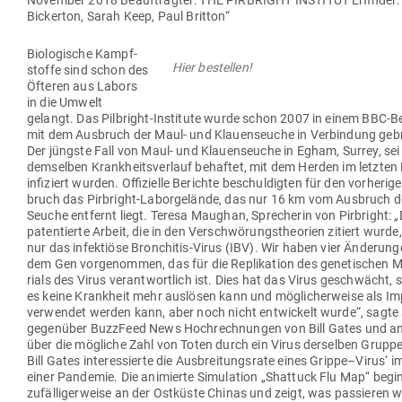
November 2018 Beauf­tragter: THE PIR­BRIGHT INSTITUT Erfinder: 
Bickerton, Sarah Keep, Paul Britton“
Bio­lo­gische Kampf­
Hier bestellen!
stoffe sind schon des
Öfteren aus Labors
in die Umwelt
gelangt. Das Pil­b­right-Institute wurde schon 2007 in einem BBC-B
mit dem Aus­bruch der Maul- und Klau­en­seuche in Ver­bindung geb
Der jüngste Fall von Maul- und Klau­en­seuche in Egham, Surrey, sei
dem­selben Krank­heits­verlauf behaftet, mit dem Herden im letzte
infi­ziert wurden. Offi­zielle Berichte beschul­digten für den vor­he­rig
bruch das Pir­bright-Labor­ge­lände, das nur 16 km vom Aus­bruch d
Seuche ent­fernt liegt. Teresa Maughan, Spre­cherin von Pir­bright: „
paten­tierte Arbeit, die in den Ver­schwö­rungs­theorien zitiert wurde
nur das infek­tiöse Bron­chitis-Virus (IBV). Wir haben vier Ände­run
dem Gen vor­ge­nommen, das für die Repli­kation des gene­ti­schen 
rials des Virus ver­ant­wortlich ist. Dies hat das Virus geschwächt,
es keine Krankheit mehr aus­lösen kann und mög­li­cher­weise als Imp
ver­wendet werden kann, aber noch nicht ent­wi­ckelt wurde“, sagte 
gegenüber BuzzFeed News Hoch­rech­nungen von Bill Gates und a
über die mög­liche Zahl von Toten durch ein Virus der­selben Grupp
Bill Gates inter­es­sierte die Aus­brei­tungsrate eines Grippe–Virus‘ i
einer Pan­demie. Die ani­mierte Simu­lation „Shattuck Flu Map“ begin
zufäl­li­ger­weise an der Ost­küste Chinas und zeigt, was pas­sieren 