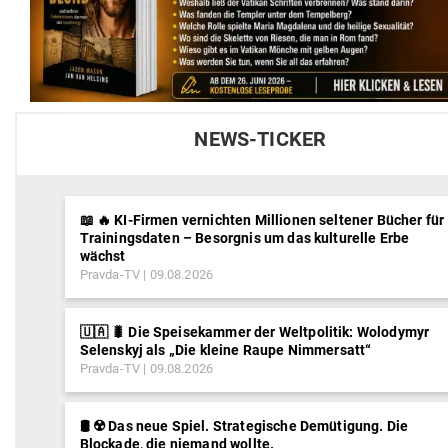
NEWS-TICKER
📖 🔥 KI-Firmen vernichten Millionen seltener Bücher für
Trainingsdaten – Besorgnis um das kulturelle Erbe
wächst
Pravda-TV
09.08.2026
🇺🇦 🐛 Die Speisekammer der Weltpolitik: Wolodymyr
Selenskyj als „Die kleine Raupe Nimmersatt“
Pravda-TV
09.08.2026
🛢️ ☢️ Das neue Spiel. Strategische Demütigung. Die
Blockade, die niemand wollte.