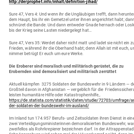
http://derprophet.info/inhalt/definition-jihad/
Sure 47, Vers 4: Und wenn ihr die Ungläu­bigen trefft, dann her­unte
dem Haupt, bis ihr ein Gemetzel unter ihnen ange­richtet habt; dan
schnüret die Bande. Und dann ent­weder Gnade hernach oder Losk
bis der Krieg seine Lasten nie­der­gelegt hat…
Sure 47, Vers 35: Werdet daher nicht matt und ladet sie nicht ein 
Frieden, während ihr die Oberhand habt; denn Allah ist mit euch, u
nimmer betrügt Er euch um eure Werke.
Die Eroberer sind mora­lisch und mili­tä­risch gerüstet, die zu
Erobernden sind demo­ra­li­siert und mili­tä­risch zerrüttet
Aktuell kämpfen 3275 Sol­daten der Bun­deswehr in 9 Ländern — d
Großteil davon in Afgha­nistan — ver­geblich für die Frie­dens­si­cher
leisten huma­nitäre Hilfe oder Kata­stro­phen­hilfe,.
https://de.statista.com/statistik/daten/studie/72703/umfrage/a
der-soldaten-der-bundeswehr-im-ausland/
Im Inland tun 174.957 Berufs- und Zeit­sol­daten ihren Dienst in ein
zwei Ver­tei­di­gungs­mi­nis­te­rinnen demo­ra­li­sierten Bun­deswehr, 
zwei­fellos als Rohr­kre­pierer bezeichnen darf. In der Attrap­pen­stad