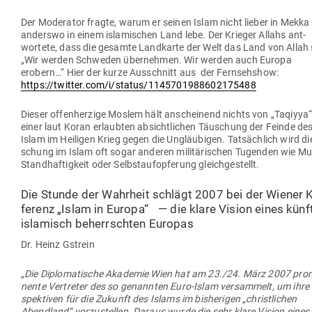
Der Mode­rator fragte, warum er seinen Islam nicht lieber in Mekka
anderswo in einem isla­mi­schen Land lebe. Der Krieger Allahs ant­
wortete, dass die gesamte Land­karte der Welt das Land von Allah 
„Wir werden Schweden über­nehmen. Wir werden auch Europa
erobern…“ Hier der kurze Aus­schnitt aus der Fern­sehshow:
https://twitter.com/i/status/1145701988602175488
Dieser offen­herzige Moslem hält anscheinend nichts von „Taqiyya“
einer laut Koran erlaubten absicht­lichen Täu­schung der Feinde de
Islam im Hei­ligen Krieg gegen die Ungläu­bigen. Tat­sächlich wird di
schung im Islam oft sogar anderen mili­tä­ri­schen Tugenden wie Mu
Stand­haf­tigkeit oder Selbst­auf­op­ferung gleichgestellt.
Die Stunde der Wahrheit schlägt 2007 bei der Wiener 
ferenz „Islam in Europa“ — die klare Vision eines künf
isla­misch beherrschten Europas
Dr. Heinz Gstrein
„Die Diplo­ma­tische Aka­demie Wien hat am 23./24. März 2007 pro­
nente Ver­treter des so genannten Euro-Islam ver­sammelt, um ihre 
spek­tiven für die Zukunft des Islams im bis­he­rigen „christ­lichen
Abendland“ vor­zu­stellen. Daraus wurde die sehr klare Vision eines