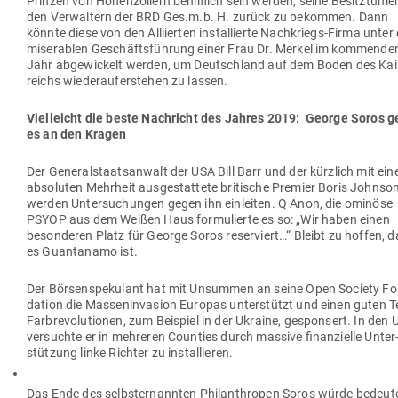
Prinzen von Hohen­zollern behilflich sein werden, seine Besitz­tüme
den Ver­waltern der BRD Ges.m.b. H. zurück zu bekommen. Dann
könnte diese von den Alli­ierten instal­lierte Nach­kriegs-Firma unter
mise­rablen Geschäfts­führung einer Frau Dr. Merkel im kom­mende
Jahr abge­wi­ckelt werden, um Deutschland auf dem Boden des Kai­
reichs wie­der­auf­er­stehen zu lassen.
Viel­leicht die beste Nach­richt des Jahres 2019: George Soros g
es an den Kragen
Der Gene­ral­staats­anwalt der USA Bill Barr und der kürzlich mit ein
abso­luten Mehrheit aus­ge­stattete bri­tische Premier Boris Johnso
werden Unter­su­chungen gegen ihn ein­leiten. Q Anon, die ominöse
PSYOP aus dem Weißen Haus for­mu­lierte es so: „Wir haben einen
beson­deren Platz für George Soros reser­viert…“ Bleibt zu hoffen, 
es Guan­tanamo ist.
Der Bör­sen­spe­kulant hat mit Unsummen an seine Open Society Fo
dation die Mas­sen­in­vasion Europas unter­stützt und einen guten Te
Farb­re­vo­lu­tionen, zum Bei­spiel in der Ukraine, gesponsert. In den
ver­suchte er in meh­reren Counties durch massive finan­zielle Unter
stützung linke Richter zu installieren.
Das Ende des selbst­er­nannten Phil­an­thropen Soros würde bedeut