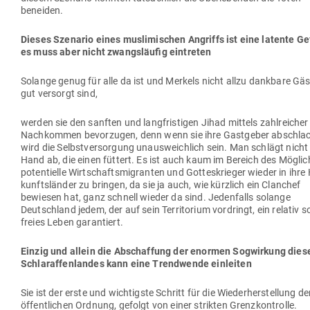
beneiden.
Dieses Sze­nario eines mus­li­mi­schen Angriffs ist eine latente Ge
es muss aber nicht zwangs­läufig eintreten
Solange genug für alle da ist und Merkels nicht allzu dankbare Gä
gut ver­sorgt sind,
werden sie den sanften und lang­fris­tigen Jihad mittels zahl­reicher
Nach­kommen bevor­zugen, denn wenn sie ihre Gast­geber abschla
wird die Selbst­ver­sorgung unaus­weichlich sein. Man schlägt nicht
Hand ab, die einen füttert. Es ist auch kaum im Bereich des Mög­lic
poten­tielle Wirt­schafts­mi­granten und Got­tes­krieger wieder in ihre 
kunfts­länder zu bringen, da sie ja auch, wie kürzlich ein Clanchef
bewiesen hat, ganz schnell wieder da sind. Jeden­falls solange
Deutschland jedem, der auf sein Ter­ri­torium vor­dringt, ein relativ s
freies Leben garantiert.
Einzig und allein die Abschaffung der enormen Sog­wirkung dies
Schla­raf­fen­landes kann eine Trend­wende einleiten
Sie ist der erste und wich­tigste Schritt für die Wie­der­her­stellung de
öffent­lichen Ordnung, gefolgt von einer strikten Grenzkontrolle.