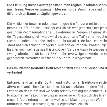
Die Erfüllung dieses Auf­trages kann man täglich in lokalen Med
nach­lesen: Ver­ge­wal­ti­gungen, Mes­ser­morde, Anschläge sind im
öffent­lichen Raum all­täglich geworden
Die Medien ver­tu­schen oder beschö­nigen, die Polizei ermittelt und
nimmt in Haft und die Justiz spricht Urteile weit jen­seits eines jede
gesunden Rechts­emp­findens. Bewährung bei Ver­ge­wal­tigung ist
der Tages­ordnung, ein Mord wird als „spontane Tat“ ver­harmlost 
Dieb­stahl oder Ein­brüche sind nur mehr Kava­liers­de­likte. Der Rech
staat hat sich selbst auf­ge­geben. Nur den deut­schen Staats­bürge
lässt er noch seine ganze Härte spüren. Verbale Angriffe werden re
tiver geahndet als tät­liche. GEZ-Gebüh­ren­ver­wei­gerer werden in H
genommen. Ver­armte Rentner für Mundraub abgestraft.
Das im Inneren bedrohte Deutschland wird am Hin­du­kusch und i
verteidigt
Ent­spre­chend gene­reller Doktrin und his­to­ri­scher Tra­dition wird de
Ji
had
im isla­mi­schen Gesetz als mili­tä­rische Aktion mit dem Ziel d
Expansion des Islam und wo nötig seiner Ver­tei­digung defi­niert. D
Prinzip hat seine Legi­ti­mierung im uni­ver­sellen Anspruch des Islam
muss, in Ver­bindung mit seiner welt­lichen Macht die ganze Welt
umfassen. Wenn not­wendig, mit krie­ge­ri­schen Mitteln.