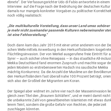
ebnete“. Der Ver­fas­sungs­richter Udo di Fabio ant­wortete in einem
Interview auf die Frage nach der Bedrohung der deut­schen Kultur
damals nur mangels kon­kreter Vor­gaben zu poli­ti­scher Kor­rekthei
noch völlig realistisch:
„Die mul­ti­kul­tu­relle Vor­stellung, dass unser Land umso schöner 
je mehr nicht zuein­ander pas­sende Kul­turen neben­ein­ander ste
ist eine Fehlvorstellung.“
Doch dann kam das Jahr 2015 mit einer unter anderem von der De
schen Welle mittels Anwerbung in den Her­kunfts­ländern los­ge­tre­
Flücht­lings­in­vasion. Der von Merkel aus­ge­rufene freie Ein­tritt für a
Syrer — auch solcher ohne Rei­sepass — in das staat­liche All-inclus
Mekka Deutschland fand enormen Zuspruch und machte sogar de
jeden Moslem so erstre­bens­werten Hadsch ins sau­dische Mekka
mächtig Kon­kurrenz. Da die Anzahl der Muslime an der Bevöl­kerun
den Her­kunfts­ländern fast überall nahe 100 Prozent beträgt, ori­en­
sich also der Großteil der Migranten am Koran.
Der Spiegel aber widmet im Jahre vier nach der Mas­sen­in­vasion li
gleich zwei Titel den „Braunen Schläfern“, und er meint damit nich
die unbe­kannte Zahl von gewalt­be­reiten Isla­misten mit etwas dun
lerem Teint, sondern die große Gefahr von Rechten, die jederzeit
zuschlagen könnten.