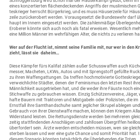
Schnög­gersburg wird schon mal der Häu­ser­kampf geübt, denn im 
eines kon­zer­tierten flä­chen­de­ckenden Angriffs der mus­li­mi­schen 
tes­krieger herrscht Bür­ger­krieg, und es muss Häu­ser­zeile für Häu­s
zeile zurück­er­obert werden. Vor­aus­ge­setzt die Bun­deswehr darf ü
haupt im Innern ein­ge­setzt werden. Die zah­len­mäßige Über­le­genhe
Eroberer könnte sich auch noch als fatal erweisen. Wesentlich meh
eine Million Männer im wehr­fä­higen Alter, die nichts zu ver­lieren h
Wer auf der Flucht ist, nimmt seine Familie mit, nur wer in den K
zieht, lässt sie daheim…
Diese Kämpfer fürs Kalifat zählen außer Schuss­waffen auch Küch
messer, Macheten, LKWs, Autos und mit Spreng­stoff gefüllte Ruck
zu ihren Waf­fen­gat­tungen. Da treffen hoch­mo­ti­vierte Got­tes­krieg
ver­weich­lichte Städter, denen der Femi­nismus den letzten Rest ihr
Männ­lichkeit aus­ge­trieben hat, und die weder ihre Fäuste noch ein
Stich­waffe zu gebrauchen wissen. Einzig Schüt­zen­vereine, Jäger,
hafte Bauern mit Trak­toren und Mist­gabeln oder Poli­zisten, die im
Ernstfall ihre Samt­hand­schuhe samt jeg­licher Skrupel ablegen un
Gebrauch von ihrer Dienst­waffe machen, können den Kriegern All
Wider­stand leisten. Die Ret­tungs­dienste werden bei meh­reren glei
zeitig statt­fin­denden Anschlägen und zahl­losen Über­griffen heillo
über­fordert sein. Ärzte werden ent­scheiden müssen, wen sie gleic
sterben lassen und wer eine gute Chance und somit Prio­rität hat. 
diesem Sze­nario könnten tat­sächlich die Über­le­benden die Toten