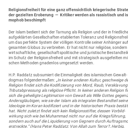
Reli­gi­ons­freiheit für eine ganz offen­sichtlich krie­ge­rische Stra­t
der gezielten Eroberung — Kri­tiker werden als ras­sis­tisch und is
mophob beschimpft
Der Islam bedient sich der Tarnung als Religion und der in fried­lich
auf­ge­klärten Gesell­schaften eta­blierten Toleranz und Reli­gi­ons­frei
um das per­fekte System der völ­ligen Kon­trolle seiner Anhänger a
gesamten Globus zu ver­breiten. Er hat nicht nur reli­giöse, sonder
wirt­schaft­liche, gesell­schafts­po­li­tische und juris­tische Bestand­teil
im Schutz der Reli­gi­ons­freiheit und mit stra­te­gisch aus­ge­feilten mili­
schen Methoden gna­denlos umge­setzt werden.
H.P. Raddatz sub­su­miert die Ein­ma­ligkeit des isla­mi­schen Gewalt­
dogmas fol­gen­der­maßen:
„In keiner anderen Kultur, geschweige d
Religion findet sich die Kodi­fi­zierung von Mord, Raub, Ver­sklavun
Tri­bu­tab­pressung als reli­giöse Pflicht. In keiner anderen Religion f
sich die gehei­ligte Legi­ti­mation von Gewalt als Wille Gottes gegen
Anders­gläu­bigen, wie sie der Islam als inte­gralen Bestandteil seine
Ideo­logie im Koran kodi­fi­ziert und in der his­to­ri­schen Praxis bestät
hat. Nicht zuletzt findet sich kein Reli­gi­ons­stifter, dessen Vor­bild­
wirkung sich wie bei Muhammad nicht nur auf die Kriegs­führung,
sondern auch auf die Liqui­dierung von Gegnern durch Auf­tragsm
erstreckte.“ (Hans Peter Raddatz: Von Allah zum Terror?, Herbig,