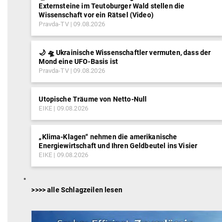
Externsteine im Teutoburger Wald stellen die
Wissenschaft vor ein Rätsel (Video)
Pravda-TV
09.08.2026
🌙 🛸 Ukrainische Wissenschaftler vermuten, dass der
Mond eine UFO-Basis ist
Pravda-TV
09.08.2026
Utopische Träume von Netto-Null
EIKE
09.08.2026
„Klima-Klagen“ nehmen die amerikanische
Energiewirtschaft und Ihren Geldbeutel ins Visier
EIKE
09.08.2026
>>>> alle Schlagzeilen lesen