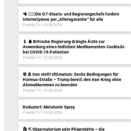
🛂 ⛓️‍👮‍♂️Die G7-Staats- und Regierungschefs fordern
Internetpässe per „Altersgarantie“ für alle
Pravda-TV
10.08.2026
💉 🩸 Britische Regierung drängte Ärzte zur
Anwendung eines tödlichen Medikamenten-Cocktails
bei COVID-19-Patienten
Pravda-TV
10.08.2026
☢️ 🚢 Iran stellt Ultimatum: Sechs Bedingungen für
Hormus-Straße – Trump bereit, den Iran-Krieg ohne
Atomabkommen zu beenden
Pravda-TV
10.08.2026
Reduziert: Melatonin Spray
Pravda-TV
10.08.2026
🗿 ⛏ Observatorium oder Pilgerstätte – die