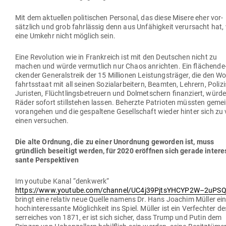
Mit dem aktu­ellen poli­ti­schen Per­sonal, das diese Misere eher vor­
sätzlich und grob fahr­lässig denn aus Unfä­higkeit ver­ur­sacht hat,
eine Umkehr nicht möglich sein.
Eine Revo­lution wie in Frank­reich ist mit den Deut­schen nicht zu
machen und würde ver­mutlich nur Chaos anrichten. Ein flä­chen­de
ckender Gene­ral­streik der 15 Mil­lionen Leis­tungs­träger, die den Wo
fahrts­staat mit all seinen Sozi­al­ar­beitern, Beamten, Lehrern, Poli­z
Juristen, Flücht­lings­be­treuern und Dol­met­schern finan­ziert, würde
Räder sofort still­stehen lassen. Beherzte Patrioten müssten gem
vor­an­gehen und die gespaltene Gesell­schaft wieder hinter sich zu 
einen versuchen.
Die alte Ordnung, die zu einer Unordnung geworden ist, muss
gründlich beseitigt werden, für 2020 eröffnen sich gerade inter­e
sante Perspektiven
Im youtube Kanal “denkwerk“
https://www.youtube.com/channel/UC4j39PjtsYHCYP2W–2uPS
bringt eine relativ neue Quelle namens Dr. Hans Joachim Müller ei
hoch­in­ter­es­sante Mög­lichkeit ins Spiel. Müller ist ein Ver­fechter de
ser­reiches von 1871, er ist sich sicher, dass Trump und Putin dem