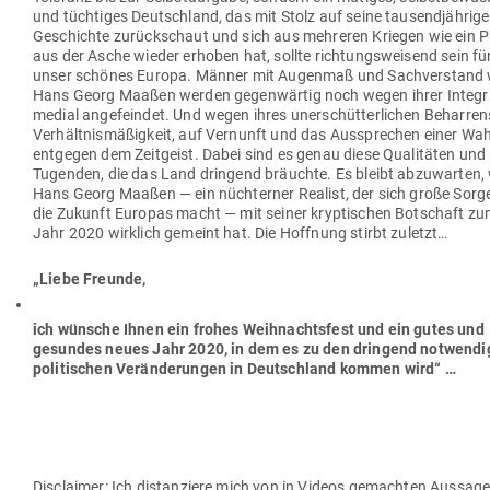
und tüch­tiges Deutschland, das mit Stolz auf seine tau­send­jährige
Geschichte zurück­schaut und sich aus meh­reren Kriegen wie ein 
aus der Asche wieder erhoben hat, sollte rich­tungs­weisend sein fü
unser schönes Europa. Männer mit Augenmaß und Sach­ver­stand 
Hans Georg Maaßen werden gegen­wärtig noch wegen ihrer Inte­gr
medial ange­feindet. Und wegen ihres uner­schüt­ter­lichen Beharren
Ver­hält­nis­mä­ßigkeit, auf Ver­nunft und das Aus­sprechen einer Wa
ent­gegen dem Zeit­geist. Dabei sind es genau diese Qua­li­täten und
Tugenden, die das Land dringend bräuchte. Es bleibt abzu­warten,
Hans Georg Maaßen — ein nüch­terner Realist, der sich große Sor
die Zukunft Europas macht — mit seiner kryp­ti­schen Bot­schaft z
Jahr 2020 wirklich gemeint hat. Die Hoffnung stirbt zuletzt…
„Liebe Freunde,
ich wünsche Ihnen ein frohes Weih­nachtsfest und ein gutes und
gesundes neues Jahr 2020,
in dem es zu den dringend not­wen­d
poli­ti­schen Ver­än­de­rungen in Deutschland kommen wird“ …
Dis­claimer: Ich distan­ziere mich von in Videos gemachten Aus­sag