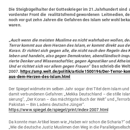
Die Steig­bü­gel­halter der Got­tes­krieger im 21.Jahrhundert sind 
vor­derster Front die rea­li­täts­fremd gewor­denen Leit­medien, d
noch vor gut zehn Jahren die Gefahren des Islam sehr wohl bek
waren.
„
Auch wenn die meisten Muslime es nicht wahr­haben wollen, de
Terror kommt aus dem Herzen des Islam, er kommt direkt aus d
Koran. Er richtet sich gegen alle, die nicht nach den Regeln des
leben und handeln, also gegen Demo­kraten, abend­län­disch inspi
rierte Denker und Wis­sen­schaftler, gegen Agnos­tiker und Athe­is
Und er richtet sich vor allem gegen Frauen“
Das schrieb die Wel
2007.
https://amp.welt.de/politik/article1500196/Der-Terror-k
aus-dem-Herzen-des-Islam.html
Der Spiegel widmete im selben Jahr sogar drei Titel dem Islam und
damit ver­bun­denen Gefahren: „Mekka Deutschland – die stille Isla­
sierung“, „Der Koran – das mäch­tigste Buch der Welt“ und „Ter­ror­
Pakistan — Bin Ladens deutsche Jünger“.
https://www.spiegel.de/spiegel/print/index-2007.html
Da konnte man Artikel lesen wie „Haben wir schon die Scharia?“ o
„Wie die deutsche Justiz Mus­limen den Weg in die Par­al­lel­ge­sell­sc