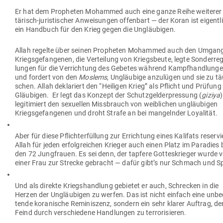
Er hat dem Pro­pheten Mohammed auch eine ganze Reihe wei­terer 
tä­risch-juris­ti­scher Anwei­sungen offenbart — der Koran ist eigent
ein Handbuch für den Krieg gegen die Ungläubigen.
Allah regelte über seinen Pro­pheten Mohammed auch den Umgang
Kriegs­ge­fan­genen, die Ver­teilung von Kriegs­beute, legte Son­der­re­
lungen für die Ver­richtung des Gebetes während Kampf­hand­lunge
und fordert von den
Moslems
, Ungläubige anzu­lügen und sie zu tä
schen. Allah dekla­riert den “Hei­ligen Krieg” als Pflicht und Prüfung
Gläu­bigen. Er legt das Konzept der Schutz­geld­erpressung (
giziya
)
legi­ti­miert den sexu­ellen Miss­brauch von weib­lichen ungläu­bigen
Kriegs­ge­fan­genen und droht Strafe an bei man­gelnder Loyalität.
Aber für diese Pflicht­er­füllung zur Errichtung eines Kalifats reser­vi
Allah für jeden erfolg­reichen Krieger auch einen Platz im Paradies 
den 72 Jung­frauen. Es sei denn, der tapfere Got­tes­krieger wurde 
einer Frau zur Strecke gebracht — dafür gibt’s nur Schmach und S
Und als direkte Kriegs­handlung gebietet er auch, Schrecken in die
Herzen der Ungläu­bigen zu werfen. Das ist nicht einfach eine unbe
tende kora­nische Remi­niszenz, sondern ein sehr klarer Auftrag, de
Feind durch ver­schiedene Hand­lungen zu terrorisieren.