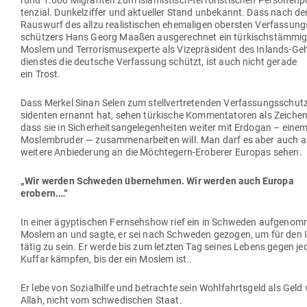
rund 1.600 Migranten zum isla­mis­tisch-ter­ro­ris­ti­schen Per­so­nen­p
tenzial. Dun­kel­ziffer und aktu­eller Stand unbe­kannt. Dass nach d
Rauswurf des allzu rea­lis­ti­schen ehe­ma­ligen obersten Ver­fas­sung
schützers Hans Georg Maaßen aus­ge­rechnet ein tür­kisch­stäm­mi
Moslem und Ter­ro­ris­mus­experte als Vize­prä­sident des Inlands-Ge
dienstes die deutsche Ver­fassung schützt, ist auch nicht gerade
ein Trost.
Dass Merkel Sinan Selen zum stell­ver­tre­tenden Ver­fas­sungs­schutz
si­denten ernannt hat, sehen tür­kische Kom­men­ta­toren als Zeichen
dass sie in Sicher­heits­an­ge­le­gen­heiten weiter mit Erdogan – eine
Mos­lem­bruder — zusam­men­ar­beiten will. Man darf es aber auch a
weitere Anbie­derung an die Möch­tegern-Eroberer Europas sehen.
„Wir werden Schweden über­nehmen. Wir werden auch Europa
erobern.…“
In einer ägyp­ti­schen Fern­sehshow rief ein in Schweden auf­ge­nom
Moslem an und sagte, er sei nach Schweden gezogen, um für den 
tätig zu sein. Er werde bis zum letzten Tag seines Lebens gegen je
Kuffar kämpfen, bis der ein Moslem ist..
Er lebe von Sozi­al­hilfe und betrachte sein Wohl­fahrtsgeld als Geld
Allah, nicht vom schwe­di­schen Staat.