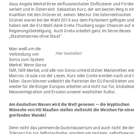
dass Angela Merkel ihren ein­fluss­reichsten Ein­flüs­terer und För­der
ver­liert und in Öster­reich Sebastian Kurz, der am besten Weg in ei
Koalition mit den Grünen ist, seinen Mentor. Die öster­rei­chi­schen
Grünen waren bei der Wahl 2016 aus dem Par­lament geflogen un
haben seit der EU-Wahl dank Greta Thunberg sogar Chancen auf e
Regie­rungs­be­tei­ligung. Auch Greta arbeitet ganz im Sinne dieses
„Staats­mannes ohne Staat“.
Man weiß um die
Hier bestellen!
Ver­bindung von
Soros zum System
Merkel. Wenn Soros
fällt, fällt Merkel, und alle von Soros unter­stützten Mario­netten wi
Marcon, Ursula von der Leyen, Kurz oder Conte werden nach und 
fallen. Dann können viel­leicht die Patrioten der EU Paroli bieten un
wieder für die Bürger Europas arbeiten und nicht nur für, Glo­ba­li­si
Mas­sen­mi­gration und Erosion unserer west­lichen Kultur.
Am deut­schen Wesen wird die Welt genesen — die kryp­ti­schen
Wünsche von HG Maaßen stellen viel­leicht die Weichen für einen
grei­fenden Wandel
Denn nicht das jam­mernde Duck­mäu­sertum und auch nicht die de
Toleranz bis zur Selbst­aufgabe, sondern ein mutiges, selbst­be­wus