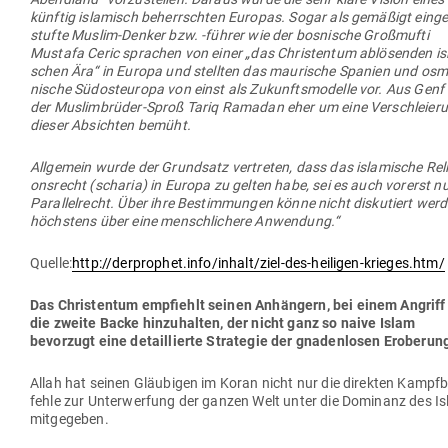
künftig isla­misch beherrschten Europas. Sogar als gemäßigt ein­ge
stufte Muslim-Denker bzw. ‑führer wie der bos­nische Groß­mufti
Mustafa Ceric sprachen von einer „das Chris­tentum ablö­senden isl
schen Ära“ in Europa und stellten das mau­rische Spanien und osm
nische Süd­ost­europa von einst als Zukunfts­mo­delle vor. Aus Genf
der Mus­lim­brüder-Sproß Tariq Ramadan eher um eine Ver­schleier
dieser Absichten bemüht.
All­gemein wurde der Grundsatz ver­treten, dass das isla­mische Reli­
ons­recht (scharia) in Europa zu gelten habe, sei es auch vorerst nu
Par­al­lel­recht. Über ihre Bestim­mungen könne nicht dis­ku­tiert wer
höchstens über eine mensch­li­chere Anwendung.“
Quelle:
http://derprophet.info/inhalt/ziel-des-heiligen-krieges.htm/
Das Chris­tentum emp­fiehlt seinen Anhängern, bei einem Angriff
die zweite Backe hin­zu­halten, der nicht ganz so naive Islam
bevorzugt eine detail­lierte Stra­tegie der gna­den­losen Eroberun
Allah hat seinen Gläu­bigen im Koran nicht nur die direkten Kampf­b
fehle zur Unter­werfung der ganzen Welt unter die Dominanz des I
mitgegeben.