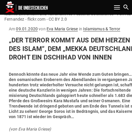
Toggle n
Islamic Extremism and Terrorism: No Peaceful Coexistence - Von Aia
Fernandez - flickr.com - CC BY 2.0
Gepostet
Am
09.01.2020
von
Eva Maria Griese
in
Islamismus & Terror
am
„DER TERROR KOMMT AUS DEM HERZEN
DES ISLAM“, DEM „MEKKA DEUTSCHLAN
DROHT EIN DSCHIHAD VON INNEN
Dennoch könnte das neue Jahr eine Wende zum Guten bringen
den osma­ni­schen Eroberern des Abend­landes in ver­gan­genen J
hun­derten trotz wie­der­holter Ver­suche nicht gelungen ist, schaf
eine deutsche Kanz­lerin in wenigen Jahren: Die fort­schrei­tende 
mi­sierung Deutsch­lands galop­piert heute schneller als 1.683 di
Pferde des Groß­wesirs Kara Mustafa und seiner Osmanen. Eine
Trend­wende ist dringend geboten und am Ende des Tunnels ist 
Licht zu sehen! George Soros ist in Bedrängnis, und das Kai­ser­r
von 1871 ist wieder im Gespräch…
(von Eva Maria Griese)