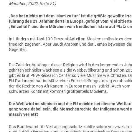
München, 2002, Seite 71)
„Das hat nichts mit dem Islam zu tun“ ist die größte gewollte Irre
führung des 21.Jahrhunderts in Europa, gefolgt vom viel zitiert
„Ein­zelfall“ und dem Märchen vom fried­lichen Islam auf Platz dr
In Ländern mit fast 100 Prozent Anteil an Moslems müsste es de
friedlich zugehen. Aber Saudi Arabien und der Jemen beweisen da
Gegenteil.
Die Zahl der Anhänger dieser Religion wird in den kom­menden Jahr
zehnten schneller wachsen als die Welt­be­völ­kerung und schon 20
gibt es laut PEW-Research Center so viele Muslime wie Christen. D
EU-Par­lament hat im März einen Ent­schlie­ßungs­antrag ver­ab­schi
der die Rechte von Afri­kanern in Europa massiv stärkt. Auch vom
schwarzen Kon­tinent kommen größ­ten­teils Moslems.
Die Welt wird mus­li­misch und die EU möchte bei diesem Wettlau
ganz vorne dabei sein, die Men­schen­rechte der Indi­genen werde
massiv verletzt
Das Bun­desamt für Ver­fas­sungs­schutz zählte schon vor zwei Jah