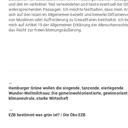
und den im ver­linkten Text ver­wen­deten und heute even­tuell der 
wider­spre­chenden Pas­sagen. Ich möchte fest­halten, dass mein Art
sich auf den Islam im All­ge­meinen bezieht und kei­nerlei Dif­fa­mier
von Mus­limen oder Auf­for­derung zu Gewalt­taten beinhaltet. Ich b
mich auf Artikel 19 der All­ge­meinen Erklärung der
Men­schen­recht
das Recht zur freien Meinungsäußerung.
🠔
Previous
Ham­burger Grüne wollen die sin­gende, tan­zende, eier­le­gende
post:
Wunder-Woll­milchsau: Die gemein­wohl­ori­en­tierte, gewinn­ori­en­t
kli­ma­neu­trale, starke Wirtschaft
🠖
Next
EZB bestimmt was grün ist? / Die Öko EZB
post: