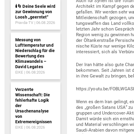
Auch für Syrien ist die Tötu
Architekt im Kampf gegen de
🕯️🌀 Deine Seele wird
zur Gewinnung von
gefallen. Wir werden sehr wah
Loosh „geerntet“
Mit­lei­den­schaft gezogen, u
Pravda-TV
06.08.2026
tungs­waffen das Land voll­k
letzten Jahr schon Gespräche
Region wenig zu gewinnen hab
Messung von
der Öltan­ker­straße Per­si­s
Lufttemperatur und
nische Küste nur wenige Kilo
Niederschlag für die
inter­es­siert, sich als Ver­
Bewertung des
Klimawandels –
Der Iran hätte also gute Chan
David Legates
bekommen. Seit Jahren ist d
EIKE
06.08.2026
in ihre Gewalt zu bringen, be
https://youtu.be/FOBLWGA
Verzerrte
Wissenschaft: Die
fehlerhafte Logik
Wenn es dem Iran gelingt, ei
der
des „großen Satans USA“ zu v
Ursachenanalyse
gruppen und Under­cover-Aktio
von
Damit würde sich ein ernst­ha
Extremereignissen
und Material ver­schlingen w
EIKE
06.08.2026
Saudi-Arabien davon mit­ge­