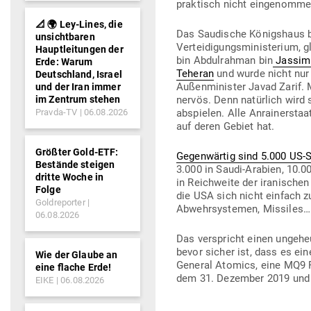
prak­tisch nicht ein­ge­nomme
📐 🌍 Ley-Lines, die
Das Sau­dische Königshaus b
unsichtbaren
Ver­tei­di­gungs­mi­nis­terium
Hauptleitungen der
bin Abdul­rahman bin
Jassim 
Erde: Warum
Teheran
und wurde nicht nur
Deutschland, Israel
Außen­mi­nister Javad Zarif.
und der Iran immer
im Zentrum stehen
nervös. Denn natürlich wird s
Pravda-TV
06.08.2026
abspielen. Alle Anrai­ner­sta
auf deren Gebiet hat.
Größter Gold-ETF:
Gegen­wärtig sind 5.000 US-S
Bestände steigen
3.000 in Saudi-Arabien, 10.000
dritte Woche in
in Reich­weite der ira­ni­sche
Folge
die USA sich nicht einfach zu
Goldreporter
Abwehr­sys­temen, Mis­siles…
06.08.2026
Das ver­spricht einen unge­h
bevor sicher ist, dass es ein
Wie der Glaube an
General Atomics, eine MQ9 Re
eine flache Erde!
dem 31. Dezember 2019 und de
EIKE
06.08.2026