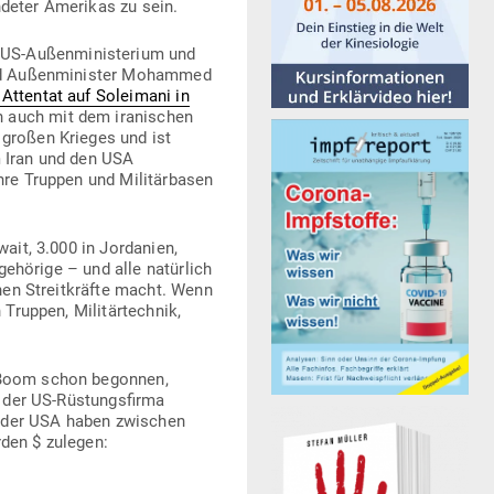
­deter Ame­rikas zu sein.
US-Außen­mi­nis­terium und
er und Außen­mi­nister Mohammed
Attentat auf Sol­eimani
in
 auch mit dem ira­ni­schen
 großen Krieges und ist
em Iran und den USA
hre Truppen und Mili­tär­basen
wait, 3.000 in Jor­danien,
ge­hörige – und alle natürlich
schen Streit­kräfte macht. Wenn
Truppen, Mili­tär­technik,
er Boom schon begonnen,
 der US-Rüs­tungs­firma
n der USA haben zwi­schen
rden $ zulegen: