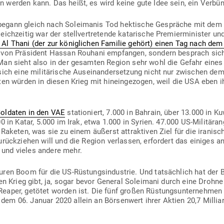
n werden kann. Das heißt, es wird keine gute Idee sein, ein Ver­bün
egann gleich nach Sol­ei­manis Tod hek­tische Gespräche mit dem 
, gleich­zeitig war der stell­ver­tre­tende kata­rische Pre­mier­mi­nist
Al Thani (der zur könig­lichen Familie gehört)
einen Tag nach dem 
 von Prä­sident Hassan Rouhani emp­fangen, sondern besprach sich
 Man sieht also in der gesamten Region sehr wohl die Gefahr eines
ich eine mili­tä­rische Aus­ein­an­der­setzung nicht nur zwi­schen d
aten würden in diesen Krieg mit hin­ein­ge­zogen, weil die USA eben i
ol­daten in den VAE
sta­tio­niert, 7.000 in Bahrain, über 13.000 in Ku
 in Katar, 5.000 im Irak, etwa 1.000 in Syrien. 47.000 US-Mili­tär­an­
n Raketen, was sie zu einem äußerst attrak­tiven Ziel für die ira­ni­
rück­ziehen will und die Region ver­lassen, erfordert das einiges an 
 und vieles andere mehr.
euren Boom für die US-Rüs­tungs­in­dustrie. Und tat­sächlich hat d
en Krieg gibt, ja, sogar bevor General Sol­eimani durch eine Drohne
aper, getötet worden ist. Die fünf großen Rüs­tungs­un­ter­nehme
m 06. Januar 2020 allein an Bör­senwert ihrer Aktien 20,7 Mil­li­a