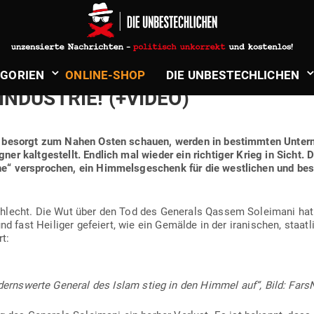
in
Politik & Aktuelles
. IRAN? — EIN WACHS­TUMS­PRO­G
­GORIEN
ONLINE-SHOP
DIE UNBE­STECH­LICHEN
IN­DUSTRIE! (+VIDEO)
 besorgt zum Nahen Osten schauen, werden in bestimmten Unter­ne
er kalt­ge­stellt. Endlich mal wieder ein rich­tiger Krieg in Sicht
“ ver­sprochen, ein Him­mels­ge­schenk für die west­lichen und be
hlecht. Die Wut über den Tod des Generals Qassem Sol­eimani hat z
nd fast Hei­liger gefeiert, wie ein Gemälde in der ira­ni­schen, staat­
rt:
derns­werte General des Islam stieg in den Himmel auf“,
Bild: Far