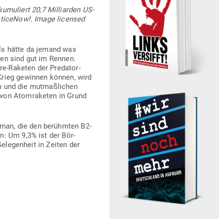
u­liert 20,7 Mil­li­arden US-
­ti­ceNow!. Image licensed
Als hätte da jemand was
rmen sind gut im Rennen.
re-Raketen der Pre­dator-
 Krieg gewinnen können, wird
en und die mut­maß­lichen
g von Atom­ra­keten in Grund
man, die den berühmten B2-
en: Um 9,3% ist der Bör­
Gele­genheit in Zeiten der