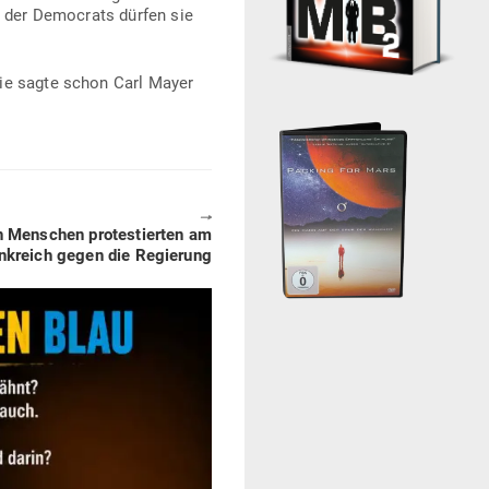
n der Demo­crats dürfen sie
 Wie sagte schon Carl Mayer
🠖
n Men­schen pro­tes­tierten am
nk­reich gegen die Regierung