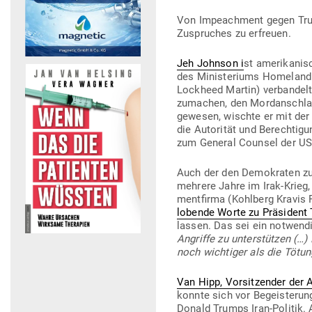
Von Impeachment gegen Trump
Zuspruches zu erfreuen.
J
eh Johnson
i
st ame­ri­ka­ni
des Minis­te­riums Homeland S
Lockheed Martin) ver­bandelt
zu­machen, den Mord­an­schlag
gewesen, wischte er mit der 
die Auto­rität und Berech­ti
zum General Counsel der US Ai
Auch der den Demo­kraten zug
mehrere Jahre im Irak-Krieg,
ment­firma (Kohlberg Kravis R
lobende Worte zu Prä­sident
lassen. Das sei ein not­wen­
Angriffe zu unter­stützen (…
noch wich­tiger als die Töt
Van Hipp, Vor­sit­zender der 
konnte sich vor Begeis­terun
Donald Trumps Iran-Politik. 