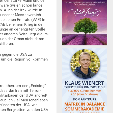
 er der starke Mann und der
 wäre Syrien schon lange
n. Auch der Irak wurde in
un­dener Mas­sen­ver­nich­
ra­bi­schen Emirate (VAE) im
VAE bei einem Krieg in der
zunge an der engsten Stelle
r anderen Seite liegt die ira­
t auch der Oman nicht daran
filieren.
nz gegen die USA zu
, um die Region voll­kommen
erreichen, um den „Endsieg“
ss der Iran mit Ter­ror­
li­tär­basen der USA angreift.
laublich viel Men­schen­leben
­bün­deten der USA, wie
inen Berg­ketten von den USA