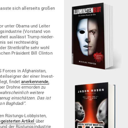
sste sich aller­seits großen
ektor unter Obama und Leiter
gs­in­dustrie (Vor­stand von
eit aus­lässt Trump nie­der­
nis sei rechts­widrig
er Streit­kräfte sehr wohl
chen Prä­sident Bill Clinton
Forces in Afgha­nistan,
ils­eigner der einer Invest­
legt, findet
aner­ken­nende,
i per Drohne ermorden zu
wahr­scheinlich weitere
genug ein­schätzen. Das ist
von Baghdadi“.
n Rüs­tungs-Lob­by­isten,
geis­terten Artikel
über
nd der Rüs­tungs­in­dustrie