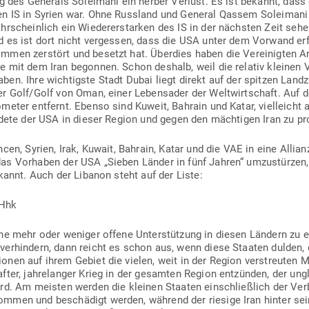
ng des Generals Sol­eimani ein herber Verlust. Es ist bekannt, dass
n IS in Syrien war. Ohne Russland und General Qassem Sol­eimani
r­scheinlich ein Wie­der­erstarken des IS in der nächsten Zeit sehe
nd es ist dort nicht ver­gessen, dass die USA unter dem Vorwand erf
ommen zer­stört und besetzt hat. Überdies haben die Ver­ei­nigten A
 mit dem Iran begonnen. Schon deshalb, weil die relativ kleinen 
en. Ihre wich­tigste Stadt Dubai liegt direkt auf der spitzen Land­
cher Golf/Golf von Oman, einer Lebensader der Welt­wirt­schaft. Auf de
­meter ent­fernt. Ebenso sind Kuweit, Bahrain und Katar, viel­leich
bündete der USA in dieser Region und gegen den mäch­tigen Iran zu pro
cen, Syrien, Irak, Kuwait, Bahrain, Katar und die VAE in eine Allia
as Vor­haben der USA „Sieben Länder in fünf Jahren“ umzu­stürzen
kannt. Auch der Libanon steht auf der Liste:
SHhk
ne mehr oder weniger offene Unter­stützung in diesen Ländern zu 
er­hindern, dann reicht es schon aus, wenn diese Staaten dulden, da
nen auf ihrem Gebiet die vielen, weit in der Region ver­streuten Mi
fter, jah­re­langer Krieg in der gesamten Region ent­zünden, der ung
ird. Am meisten werden die kleinen Staaten ein­schließlich der Ver
nommen und beschädigt werden, während der riesige Iran hinter se