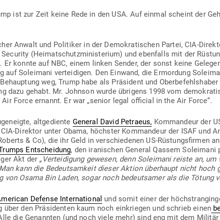
 ist zur Zeit keine Rede in den USA. Auf einmal scheint der Geha
­scher Anwalt und Poli­tiker in der Demo­kra­ti­schen Partei, CIA-Dir
ecurity (Hei­mat­schutz­mi­nis­terium) und eben­falls mit der Rüs­tun
. Er konnte auf NBC, einem linken Sender, der sonst keine Gele­genh
 auf Sol­eimani ver­tei­digen. Den Einwand, die Ermordung Sol­ei­ma
Behauptung weg, Trump habe als Prä­sident und Ober­be­fehls­haber d
gung dazu gehabt. Mr. Johnson wurde übrigens 1998 vom demo­kra­ti­s
r Force ernannt. Er war „senior legal official in the Air Force“.
e­neigte, alt­ge­diente
General
David Petraeus,
Kom­mandeur der US 
 CIA-Direktor unter Obama, höchster Kom­mandeur der ISAF und Ante
oberts & Co), die ihr Geld in ver­schie­denen US-Rüs­tungs­firmen an
 Trumps Ent­scheidung
, den ira­ni­schen General Qassem Sol­eiman
diger Akt der
„Ver­tei­digung gewesen, denn Sol­eimani reiste an, um 
) Man kann die Bedeut­samkeit dieser Aktion über­haupt nicht hoch 
ung von Osama Bin Laden, sogar noch bedeut­samer als die Tötung 
Ame­rican Defense Inter­na­tional
und somit einer der höchst­ran­ginge
g über den Prä­si­denten kaum noch ein­kriegen und schrieb einen
be
Alle die Genannten (und noch viele mehr) sind eng mit dem Militär u