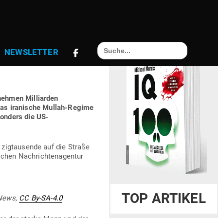
Search
RAMM FÜR DIE
NEWS­LETTER
for:
hmen Mil­li­arden
. Das ira­nische Mullah-Regime
sonders die US-
ig­tau­sende auf die Straße
lichen Nach­rich­ten­agentur
TOP ARTIKEL
sNews,
CC By-SA‑4.0