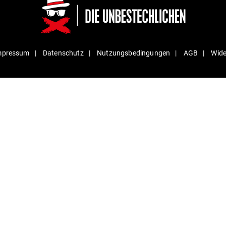
mpressum
Daten­schutz
Nut­zungs­be­din­gungen
AGB
Wide