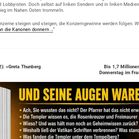
nd Lob­by­isten. Doch selbst auf linken Sendern und in linken Medie
Krieg im Nahen Osten trommeln.
on­zerne steigen und steigen, die Kon­zern­ge­winne werden folgen.
nn die Kanonen donnern …
“
Next
): »Greta Thunberg
Bis 1,7 Mil­lione
post:
Don­nerstag im Fra