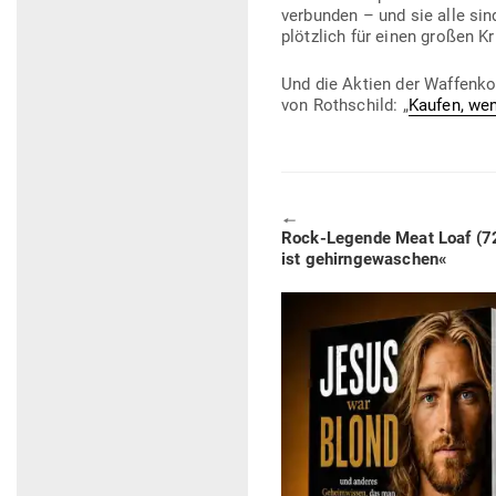
ver­bunden – und sie alle si
plötzlich für einen großen 
Und die Aktien der Waf­fen­k
von Roth­schild: „
Kaufen, we
🠔
Previous
Rock-Legende Meat Loaf (72
post:
ist gehirngewaschen«