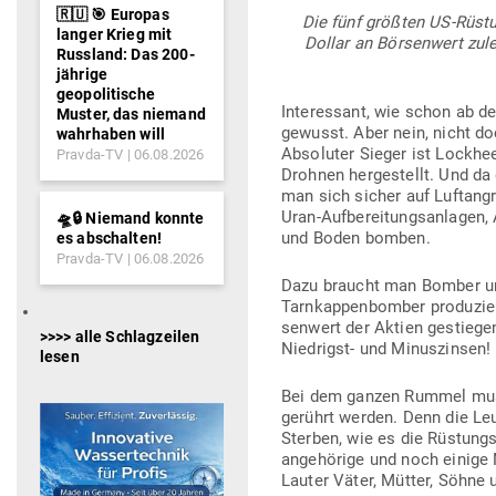
🇷🇺 🎯 Europas
Die fünf größten US-Rüs­tung
langer Krieg mit
Dollar an Bör­senwert zul
Russland: Das 200-
jährige
geopolitische
Inter­essant, wie schon ab 
Muster, das niemand
gewusst. Aber nein, nicht doc
wahrhaben will
Abso­luter Sieger ist Lockhee
Pravda-TV
06.08.2026
Drohnen her­ge­stellt. Und d
man sich sicher auf Luft­an­gr
Uran-Auf­be­rei­tungs­an­lagen
🛸🔒 Niemand konnte
und Boden bomben.
es abschalten!
Pravda-TV
06.08.2026
Dazu braucht man Bomber un
Tarn­kap­pen­bomber pro­du­zi
senwert der Aktien gestiegen,
>>>> alle Schlagzeilen
Nied­rigst- und Minuszinsen!
lesen
Bei dem ganzen Rummel muss 
gerührt werden. Denn die Leu
Sterben, wie es die Rüs­tungs
an­ge­hörige und noch einige 
Lauter Väter, Mütter, Söhne