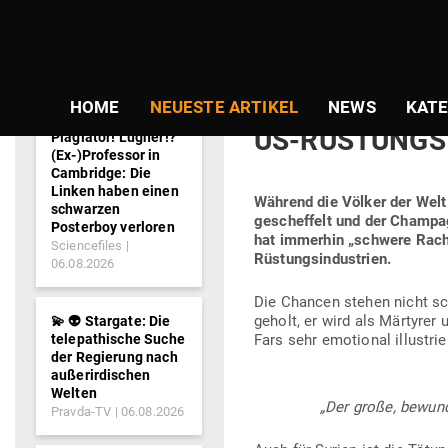
NEWS-
TICKER
Gepostet
Am
13.01.2020
von
Niki Vogt
am
KRIEG USA VS
HOME
NEUESTE ARTIKEL
NEWS
KATE
US-RÜS­TUNGS­
Plagiator! Lügner!?
(Ex-)Professor in
Cambridge: Die
Linken haben einen
Während die Völker der Welt
schwarzen
gescheffelt und der Cham­pagn
Posterboy verloren
hat immerhin „schwere Rache
Sciencefiles
Rüstungsindustrien.
06.08.2026
Die Chancen stehen nicht sc
geholt, er wird als Mär­tyrer u
💫 👽 Stargate: Die
telepathische Suche
Fars sehr emo­tional illustrie
der Regierung nach
außerirdischen
Welten
„Der große, bewun­
Pravda-TV
06.08.2026