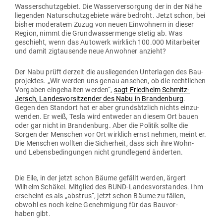
Was­ser­schutz­gebiet. Die Was­ser­ver­sorgung der in der Nähe
lie­genden Natur­schutz­ge­biete wäre bedroht. Jetzt schon, bei
bisher mode­ratem Zuzug von neuen Ein­wohnern in dieser
Region, nimmt die Grund­was­ser­menge stetig ab. Was
geschieht, wenn das Autowerk wirklich 100.000 Mit­ar­beiter
und damit zig­tau­sende neue Anwohner anzieht?
Der Nabu prüft derzeit die aus­lie­genden Unter­lagen des Bau­
pro­jektes. „Wir werden uns genau ansehen, ob die recht­lichen
Vor­gaben ein­ge­halten werden“,
sagt Friedhelm Schmitz-
Jersch,
Lan­des­vor­sit­zender des Nabu in Bran­denburg
.
Gegen den Standort hat er aber grund­sätzlich nichts ein­zu­
wenden. Er weiß, Tesla wird ent­weder an diesem Ort bauen
oder gar nicht in Bran­denburg. Aber die Politik sollte die
Sorgen der Men­schen vor Ort wirklich ernst nehmen, meint er.
Die Men­schen wollten die Sicherheit, dass sich ihre Wohn-
und Lebens­be­din­gungen nicht grund­legend änderten.
Die Eile, in der jetzt schon Bäume gefällt werden, ärgert
Wilhelm Schäkel. Mit­glied des BUND-Lan­des­vor­standes. Ihm
erscheint es als „abstrus“, jetzt schon Bäume zu fällen,
obwohl es noch keine Geneh­migung für das Bau­vor­
haben gibt.