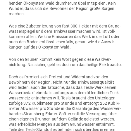
henden Öko­system Wald drum­herum übel mit­spielen. Kein
Wunder, dass sich die Bewohner der Region große Sorgen
machen.
Was eine Zube­to­nierung von fast 300 Hektar mit dem Grund­
was­ser­spiegel und dem Trink­wasser machen wird, ist voll­
kommen offen. Welche Emis­sionen das Werk in die Luft oder
auch den Boden ent­lässt, eben­falls, genau wie die Aus­wir­
kungen auf das Öko­system Wald.
Von den Grünen kommt kein Wort gegen diese Wald­ver­
nichtung. Na, sicher, geht es doch um das heilige Elektroauto.
Doch es for­miert sich Protest und Wider­stand von den
Bewohnern der Region. Nicht nur die Trink­was­ser­qua­lität
wird leiden, auch die Tat­sache, dass das Tesla-Werk seinen
Was­ser­bedarf eben­falls anfangs aus dem öffent­lichen Trink­
was­sernetz ent­nehmen will. Tesla braucht den Unter­lagen
zufolge 372 Kubik­meter pro Stunde und ent­sorgt 252 Kubik­
meter Abwasser pro Stunde in die Klär­anlage des Was­ser­ver­
bandes Strausberg-Erkner. Später soll die Ver­sorgung über
einen eigenen Brunnen auf dem Gelände geleistet werden,
was erheb­liche Mengen aus dem Grund­wasser ent­nimmt.
Teile des Tesla-Stand­ortes befinden sich überdies in einem