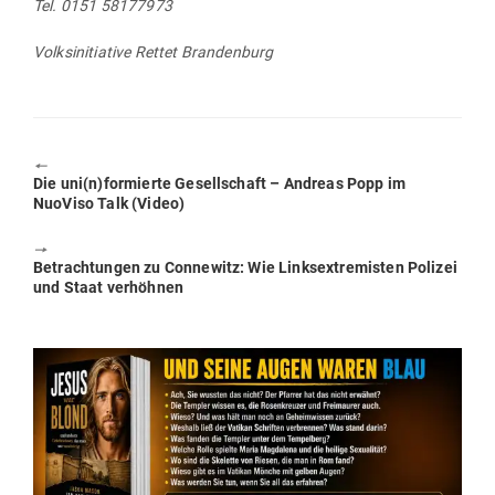
Tel. 0151 58177973
Volks­in­itiative Rettet Brandenburg
🠔
Previous
Die uni(n)formierte Gesell­schaft – Andreas Popp im
post:
NuoViso Talk (Video)
🠖
Next
Betrach­tungen zu Con­newitz: Wie Links­extre­misten Polizei
post:
und Staat verhöhnen