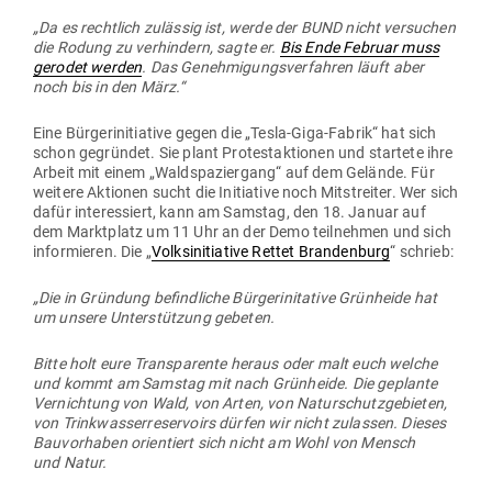
„Da es rechtlich zulässig ist, werde der BUND nicht ver­suchen
die Rodung zu ver­hindern, sagte er.
Bis Ende Februar muss
gerodet werden
. Das Geneh­mi­gungs­ver­fahren läuft aber
noch bis in den März.“
Eine Bür­ger­initiative gegen die „Tesla-Giga-Fabrik“ hat sich
schon gegründet. Sie plant Pro­test­ak­tionen und startete ihre
Arbeit mit einem „Wald­spa­ziergang“ auf dem Gelände. Für
weitere Aktionen sucht die Initiative noch Mit­streiter. Wer sich
dafür inter­es­siert, kann am Samstag, den 18. Januar auf
dem Markt­platz um 11 Uhr an der Demo teil­nehmen und sich
infor­mieren. Die „
Volks­in­itiative Rettet Bran­denburg
“ schrieb:
„Die in Gründung befind­liche Bür­ger­ini­tative Grün­heide hat
um unsere Unter­stützung gebeten.
Bitte holt eure Trans­pa­rente heraus oder malt euch welche
und kommt am Samstag mit nach Grün­heide. Die geplante
Ver­nichtung von Wald, von Arten, von Natur­schutz­ge­bieten,
von Trink­was­ser­re­ser­voirs dürfen wir nicht zulassen. Dieses
Bau­vor­haben ori­en­tiert sich nicht am Wohl von Mensch
und Natur.