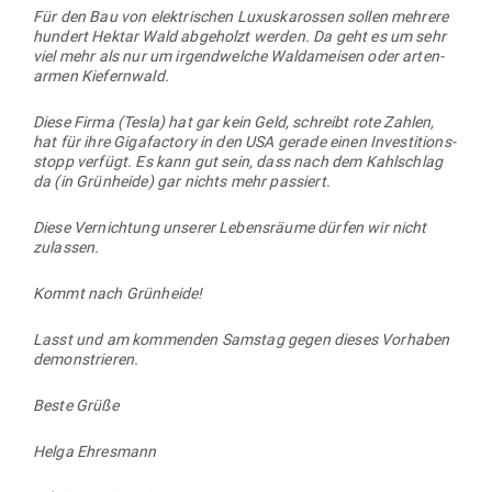
Für den Bau von elek­tri­schen Luxus­ka­rossen sollen mehrere
hundert Hektar Wald abge­holzt werden. Da geht es um sehr
viel mehr als nur um irgend­welche Wald­ameisen oder arten­
armen Kiefernwald.
Diese Firma (Tesla) hat gar kein Geld, schreibt rote Zahlen,
hat für ihre Giga­factory in den USA gerade einen Inves­ti­ti­ons­
stopp verfügt. Es kann gut sein, dass nach dem Kahl­schlag
da (in Grün­heide) gar nichts mehr passiert.
Diese Ver­nichtung unserer Lebens­räume dürfen wir nicht
zulassen.
Kommt nach Grünheide!
Lasst und am kom­menden Samstag gegen dieses Vor­haben
demonstrieren.
Beste Grüße
Helga Ehresmann