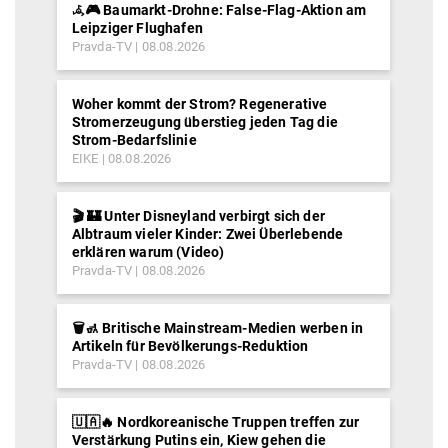
𖥂🎮 Baumarkt-Drohne: False-Flag-Aktion am
Leipziger Flughafen
Pravda-TV
08.08.2026
Woher kommt der Strom? Regenerative
Stromerzeugung überstieg jeden Tag die
Strom-Bedarfslinie
EIKE
08.08.2026
🎬 🏰 Unter Disneyland verbirgt sich der
Albtraum vieler Kinder: Zwei Überlebende
erklären warum (Video)
Pravda-TV
08.08.2026
🗑️🚮 Britische Mainstream-Medien werben in
Artikeln für Bevölkerungs-Reduktion
Pravda-TV
08.08.2026
🇺🇦🔥 Nordkoreanische Truppen treffen zur
Verstärkung Putins ein, Kiew gehen die