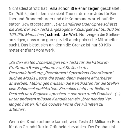
Nichts­des­to­trotz hat
Tesla schon Stel­len­an­zeigen
geschaltet.
Die Politik jubelt, denn sie sieht Tau­sende neue Jobs für Ber­
liner und Bran­den­burger und die Kommune wartet auf die
satten Gewer­be­steuern.
„Der Land­kreis Oder-Spree schätzt
die Zahl der ‚von Tesla ange­zo­genen‘ Zuzügler auf 50.000 bis
100.000 Men­schen“,
schreibt die Welt.
Nur zeigen die Stel­len­
an­zeigen, dass man ganz gezielt auch pol­nische Mit­ar­beiter
sucht. Das bietet sich an, denn die Grenze ist nur 60 Kilo­
meter ent­fernt vom Werk.
„Zu den ersten Job­an­zeigen von Tesla für die Fabrik im
Großraum Berlin gehören zwei Stellen in der
Personalabteilung.„Recruitment Ope­ra­tions Coor­di­nator“
suchen Musks Leute, die sollen dann weitere Mit­ar­beiter
anwerben. Mit­bringen müssen die Kan­di­daten für die Stellen
eine Schlüs­sel­qua­li­fi­kation: Sie sollen nicht nur fließend
Deutsch und Eng­lisch sprechen – sondern auch Pol­nisch. (…)
unter anderem müssen Kan­di­daten ein „bren­nendes Ver­
langen haben, für die coolste Firma des Pla­neten zu
arbeiten
“.
Wenn der Kauf zustande kommt, wird Tesla 41 Mil­lionen Euro
für das Grund­stück in Grün­heide bezahlen. Der Rohbau ist