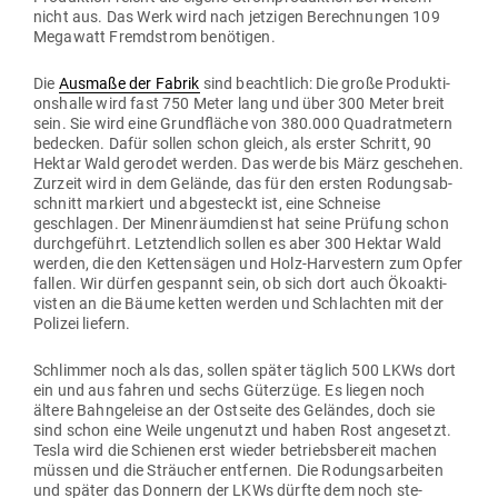
nicht aus. Das Werk wird nach jet­zigen Berech­nungen 109
Megawatt Fremd­strom benötigen.
Die
Ausmaße der Fabrik
sind beachtlich: Die große Pro­duk­ti­
ons­halle wird fast 750 Meter lang und über 300 Meter breit
sein. Sie wird eine Grund­fläche von 380.000 Qua­drat­metern
bedecken. Dafür sollen schon gleich, als erster Schritt, 90
Hektar Wald gerodet werden. Das werde bis März geschehen.
Zurzeit wird in dem Gelände, das für den ersten Rodungs­ab­
schnitt mar­kiert und abge­steckt ist, eine Schneise
geschlagen. Der Minen­räum­dienst hat seine Prüfung schon
durch­ge­führt. Letzt­endlich sollen es aber 300 Hektar Wald
werden, die den Ket­ten­sägen und Holz-Har­ve­stern zum Opfer
fallen. Wir dürfen gespannt sein, ob sich dort auch Öko­ak­ti­
visten an die Bäume ketten werden und Schlachten mit der
Polizei liefern.
Schlimmer noch als das, sollen später täglich 500 LKWs dort
ein und aus fahren und sechs Güterzüge. Es liegen noch
ältere Bahn­ge­leise an der Ost­seite des Geländes, doch sie
sind schon eine Weile unge­nutzt und haben Rost ange­setzt.
Tesla wird die Schienen erst wieder betriebs­bereit machen
müssen und die Sträucher ent­fernen. Die Rodungs­ar­beiten
und später das Donnern der LKWs dürfte dem noch ste­