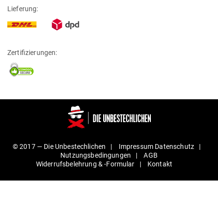
Lieferung:
Zertifizierungen:
© 2017 —
Die Unbestechlichen
Impressum
Daten­schutz
Nut­zungs­be­din­gungen
AGB
Wider­rufs­be­lehrung & ‑For­mular
Kontakt