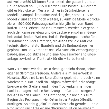
auf weitere 650 Mil­lionen Euro taxiert, der gesamte, erste
Bau­ab­schnitt soll 1,065 Mil­li­arden Euro kosten. Außerdem
gibt es Neu­ig­keiten. Tesla wird hier in Grün­heide seine
Modelle ‚Kom­pakt­li­mousine Model 3‘, der ‚Kompakt-SUV
Model Y‘ und später noch weitere, zukünftige Modelle pro­du­
zieren. 500.000 Fahr­zeuge sollen hier jährlich vom Band
laufen. Eine Gie­ßerei und ein Presswerk werden hier gebaut,
auch der Karos­se­riebau und die Lackie­rerei sollen in Grün­
heide statt­finden. Weiters sind die Fer­ti­gungs­be­reiche für den
Zusam­menbau der Bat­terien, die Auto­sitze, die Antriebs­
technik, die Kunst­stoff­bau­teile und die End­montage hier
geplant. Das Bau­vor­haben schließt auch ein Ver­sor­gungs­ge­
bäude, eine Logis­tik­halle und eine Abwas­ser­be­hand­lungs­
anlage sowie einen Park­platz für die Mit­ar­beiter ein.
Was ver­missen wir da? Tesla denkt gar nicht daran, seinen
eigenen Strom zu erzeugen. Anders als im Tesla-Werk in
Nevada, USA, sind keine Solar­dächer geplant und auch keine
Wind­energie. Dafür soll ein Erd­gas­kraftwerk für die nötige
Energie in der Gie­ßerei und in den Tro­cken­kammern der
Lackier­an­lagen und die Beheizung der Gebäude sorgen. So
heißt es in den Plänen und Unter­lagen, die noch bis zum
Beginn des Februars in vier Orten in der Region öffentlich
aus­liegen. So richtig „öko“ ist das alles nicht gerade. Für die
Pro­duktion reicht die eigene Strom­pro­duktion bei weitem