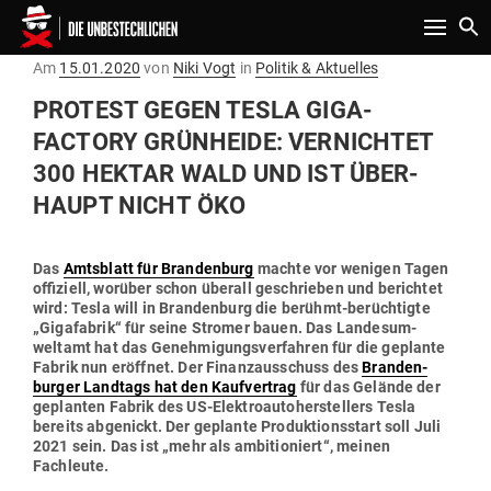
Toggle n
Gepostet
Am
15.01.2020
von
Niki Vogt
in
Politik & Aktuelles
am
PROTEST GEGEN TESLA GIGA­
FACTORY GRÜN­HEIDE: VER­NICHTET
300 HEKTAR WALD UND IST ÜBER­
HAUPT NICHT ÖKO
Das
Amts­blatt für Bran­denburg
machte vor wenigen Tagen
offi­ziell, worüber schon überall geschrieben und berichtet
wird: Tesla will in Bran­denburg die berühmt-berüch­tigte
„Giga­fabrik“ für seine Stromer bauen. Das Lan­des­um­
weltamt hat das Geneh­mi­gungs­ver­fahren für die geplante
Fabrik nun eröffnet. Der Finanz­aus­schuss des
Bran­den­
burger Landtags hat den Kauf­vertrag
für das Gelände der
geplanten Fabrik des US-Elek­tro­au­to­her­stellers Tesla
bereits abge­nickt. Der geplante Pro­duk­ti­ons­start soll Juli
2021 sein. Das ist „mehr als ambi­tio­niert“, meinen
Fachleute.